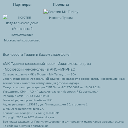
Партнеры
Проекты
Новости Турции
Московский комсомолец
Все новости Турции в Вашем смартфоне!
«МК-Турция» совместный проект Издательского дома
«Московский комсомолец»
и АНО «МИРНаС
Сетевое издание «МК в Турции» MK-Turkey.ru — 16+
Зарегистрировано Федеральной службой по надзору в сфере связи, информационных
технологий и массовых коммуникаций (Роскомнадзор).
Свидетельство о регистрации СМИ Эл № ФС 77-66061 от 10.06.2016 г.
Учредитель СМИ – АО «Редакция газеты «Московский Комсомолец»
Редакция СМИ – АНО «МИРНаС»
Главный редактор — Ниязбаев Я.Ю.
Адрес редакции: 115035 , ул. Пятницкая, дом 25, строение 1.
Е-Маил: redaktor@mk-turkey.ru
Контактный телефон: +7 (499) 390-08-91
Copyright 2003 — 2026 © mk-turkey.ru
Все права защищены. При использовании и цитировании материалов активная ссылка
на сайт mk-turkey.ru обязательна!