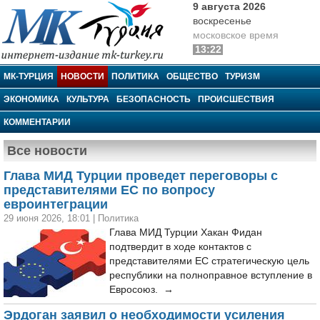
9 августа 2026
воскресенье
московское время
13:22
МК-Турция
МК-ТУРЦИЯ
НОВОСТИ
ПОЛИТИКА
ОБЩЕСТВО
ТУРИЗМ
ЭКОНОМИКА
КУЛЬТУРА
БЕЗОПАСНОСТЬ
ПРОИСШЕСТВИЯ
КОММЕНТАРИИ
Все новости
Глава МИД Турции проведет переговоры с
представителями ЕС по вопросу
евроинтеграции
29 июня 2026, 18:01
|
Политика
Глава МИД Турции Хакан Фидан
подтвердит в ходе контактов с
представителями ЕС стратегическую цель
республики на полноправное вступление в
Евросоюз. →
Эрдоган заявил о необходимости усиления