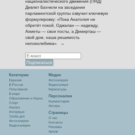
националистического движения (ПНД)
Девлет Бахчели на заседании
парламентской группы озвучил ключевую
формулировку: «Пока Анатолия не
обретёт покой, Оджалан — надежду,
Ахметы — свои посты, а Демирташ —
свой дом, наша решимость
непоколебима». →
Категории
Медиа
Евразия
Фотогалерея
В России
Видеогалеря
Популярное
Карикатуры
В мире
Персоналии
Образование и Наука
Комментарии
Спорт
Авторы
Анализ
Интервью
Cтраницы
Злоба дня
О нас
Фотогалерея
Контакты
Видеогалерея
Реклама
Архив