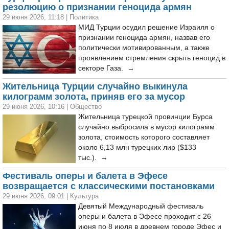
резолюцию о признании геноцида армян
29 июня 2026, 11:18
|
Политика
МИД Турции осудил решение Израиля о
признании геноцида армян, назвав его
политически мотивированным, а также
проявлением стремления скрыть геноцид в
секторе Газа. →
Жительница Турции случайно выкинула
килограмм золота, приняв его за мусор
29 июня 2026, 10:16
|
Общество
Жительница турецкой провинции Бурса
случайно выбросила в мусор килограмм
золота, стоимость которого составляет
около 6,13 млн турецких лир ($133
тыс.). →
Фестиваль оперы и балета в Эфесе
возвращается с классическими постановками
29 июня 2026, 09:01
|
Культура
Девятый Международный фестиваль
оперы и балета в Эфесе проходит с 26
июня по 8 июля в древнем городе Эфес и