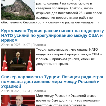
расположенный на крутом склоне в
северной провинции Трабзон, вновь
открылся для посетителей 25 июня после
завершения первого этапа работ по
обеспечению безопасности и снижению риска камнепадов. →
Куртулмуш: Турция рассчитывает на поддержку
НАТО усилий по урегулированию между США и
Ираном
29 июня 2026, 14:07
|
Политика
Турция рассчитывает, что страны НАТО
поддержат мирный процесс между США и
Ираном и приложат усилия, чтобы не
допустить его срыва. →
Спикер парламента Турции: Позиция ряда стран
помешала достижению мира между Россией и
Украиной
29 июня 2026, 13:23
|
Политика
Мир между Россией и Украиной в свое
время не был достигнут из-за нежелания
некоторых стран урегулировать