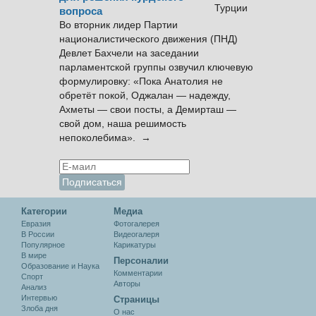
вопроса
Во вторник лидер Партии
националистического движения (ПНД)
Девлет Бахчели на заседании
парламентской группы озвучил ключевую
формулировку: «Пока Анатолия не
обретёт покой, Оджалан — надежду,
Ахметы — свои посты, а Демирташ —
свой дом, наша решимость
непоколебима». →
Категории
Медиа
Евразия
Фотогалерея
В России
Видеогалеря
Популярное
Карикатуры
В мире
Персоналии
Образование и Наука
Комментарии
Спорт
Авторы
Анализ
Интервью
Cтраницы
Злоба дня
О нас