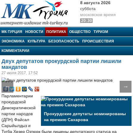
8 августа 2026
суббота
московское время
20:30
МК-Турция
МК-ТУРЦИЯ
НОВОСТИ
ПОЛИТИКА
ОБЩЕСТВО
ТУРИЗМ
ЭКОНОМИКА
КУЛЬТУРА
БЕЗОПАСНОСТЬ
ПРОИСШЕСТВИЯ
КОММЕНТАРИИ
Двух депутатов прокурдской партии лишили
мандатов
27 июля 2017, 17:52
←
→
Парламентарии
прокурдской
Демократической
партии народов
Прокурдские депутаты номинированы
(ДПН) Файсал
на премию Сахарова
Сарыйылдыз и
Тугба Хезер Озтюрк были лишены депутатского статуса на