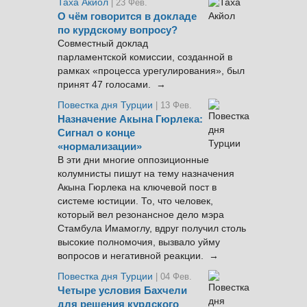
Таха Акйол
| 23 Фев.
О чём говорится в докладе
по курдскому вопросу?
Совместный доклад
парламентской комиссии, созданной в
рамках «процесса урегулирования», был
принят 47 голосами. →
Повестка дня Турции
| 13 Фев.
Назначение Акына Гюрлека:
Сигнал о конце
«нормализации»
В эти дни многие оппозиционные
колумнисты пишут на тему назначения
Акына Гюрлека на ключевой пост в
системе юстиции. То, что человек,
который вел резонансное дело мэра
Стамбула Имамоглу, вдруг получил столь
высокие полномочия, вызвало уйму
вопросов и негативной реакции. →
Повестка дня Турции
| 04 Фев.
Четыре условия Бахчели
для решения курдского