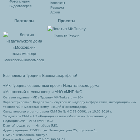
Фотогалерея
Контакты
Видеогалерея
Реклама
Архив
Партнеры
Проекты
Новости Турции
Московский комсомолец
Все новости Турции в Вашем смартфоне!
«МК-Турция» совместный проект Издательского дома
«Московский комсомолец»
и АНО «МИРНаС
Сетевое издание «МК в Турции» MK-Turkey.ru — 16+
Зарегистрировано Федеральной службой по надзору в сфере связи, информационных
технологий и массовых коммуникаций (Роскомнадзор).
Свидетельство о регистрации СМИ Эл № ФС 77-66061 от 10.06.2016 г.
Учредитель СМИ – АО «Редакция газеты «Московский Комсомолец»
Редакция СМИ – АНО «МИРНаС»
Главный редактор — Ниязбаев Я.Ю.
Адрес редакции: 115035 , ул. Пятницкая, дом 25, строение 1.
Е-Маил: redaktor@mk-turkey.ru
Контактный телефон: +7 (499) 390-08-91