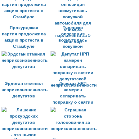
прокурдской
партии
Прокурдская
Турецкая
партия продолжила
оппозиция
акцию протеста в
возмутилась
Стамбуле
покупкой
автомобиля для
спикера
парламента за 5
млн лир
Эрдоган отменил
Депутат НРП
неприкосновенность
намерен
депутатов
оспаривать
поправку о снятии
депутатской
неприкосновенности