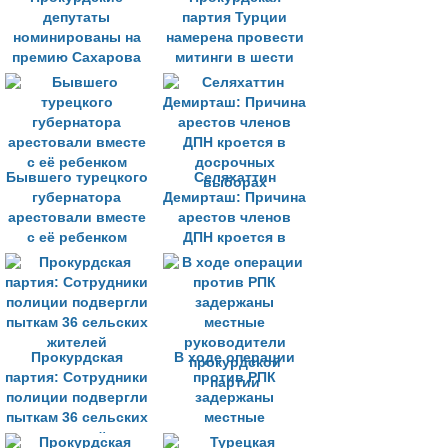
депутаты
партия Турции
номинированы на
намерена провести
премию Сахарова
митинги в шести
провинциях страны
Бывшего турецкого
Селяхаттин
губернатора
Демирташ: Причина
арестовали вместе
арестов членов
с её ребенком
ДПН кроется в
досрочных
выборах
Прокурдская
В ходе операции
партия: Сотрудники
против РПК
полиции подвергли
задержаны
пыткам 36 сельских
местные
жителей
руководители