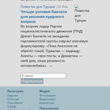
Повестка дня Турции
| 04 Фев.
Четыре условия Бахчели
для решения курдского
вопроса
Во вторник лидер Партии
националистического движения (ПНД)
Девлет Бахчели на заседании
парламентской группы озвучил ключевую
формулировку: «Пока Анатолия не
обретёт покой, Оджалан — надежду,
Ахметы — свои посты, а Демирташ —
свой дом, наша решимость
непоколебима». →
Категории
Медиа
Евразия
Фотогалерея
В России
Видеогалеря
Популярное
Карикатуры
В мире
Персоналии