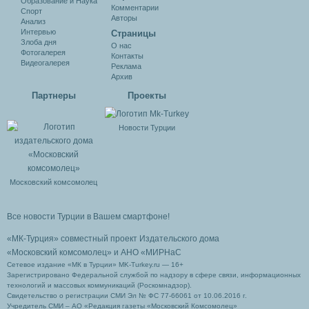
Образование и Наука
Комментарии
Спорт
Авторы
Анализ
Интервью
Cтраницы
Злоба дня
О нас
Фотогалерея
Контакты
Видеогалерея
Реклама
Архив
Партнеры
Проекты
Новости Турции
Московский комсомолец
Все новости Турции в Вашем смартфоне!
«МК-Турция» совместный проект Издательского дома
«Московский комсомолец»
и АНО «МИРНаС
Сетевое издание «МК в Турции» MK-Turkey.ru — 16+
Зарегистрировано Федеральной службой по надзору в сфере связи, информационных
технологий и массовых коммуникаций (Роскомнадзор).
Свидетельство о регистрации СМИ Эл № ФС 77-66061 от 10.06.2016 г.
Учредитель СМИ – АО «Редакция газеты «Московский Комсомолец»