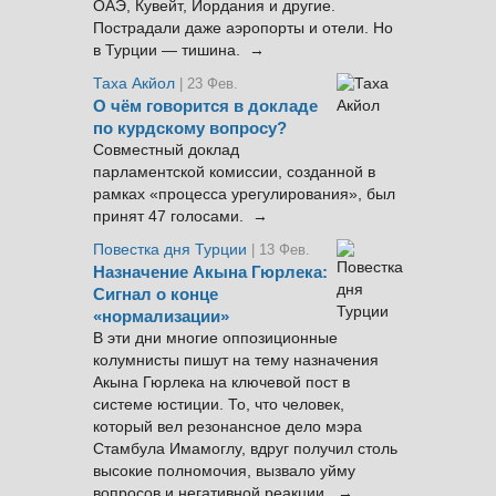
ОАЭ, Кувейт, Иордания и другие.
Пострадали даже аэропорты и отели. Но
в Турции — тишина. →
Таха Акйол
| 23 Фев.
О чём говорится в докладе
по курдскому вопросу?
Совместный доклад
парламентской комиссии, созданной в
рамках «процесса урегулирования», был
принят 47 голосами. →
Повестка дня Турции
| 13 Фев.
Назначение Акына Гюрлека:
Сигнал о конце
«нормализации»
В эти дни многие оппозиционные
колумнисты пишут на тему назначения
Акына Гюрлека на ключевой пост в
системе юстиции. То, что человек,
который вел резонансное дело мэра
Стамбула Имамоглу, вдруг получил столь
высокие полномочия, вызвало уйму
вопросов и негативной реакции. →