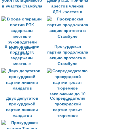
убил полицейского
Демирташ: Причина
в участке Стамбула
арестов членов
ДПН кроется в
досрочных
выборах
В ходе операции
Прокурдская
против РПК
партия продолжила
задержаны
акцию протеста в
местные
Стамбуле
руководители
прокурдской
партии
Двух депутатов
Сопредседателю
прокурдской
прокурдской
партии лишили
партии грозит
мандатов
тюремное
заключение до 10
лет