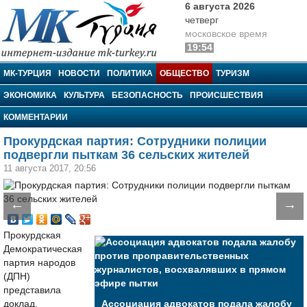
6 августа 2026
четверг
московское время
19:54
МК-Турция
МК-ТУРЦИЯ
НОВОСТИ
ПОЛИТИКА
ОБЩЕСТВО
ТУРИЗМ
ЭКОНОМИКА
КУЛЬТУРА
БЕЗОПАСНОСТЬ
ПРОИСШЕСТВИЯ
КОММЕНТАРИИ
Прокурдская партия: Сотрудники полиции
подвергли пыткам 36 сельских жителей
11 августа 2017, 20:56
←
→
Прокурдская
Демократическая
партия народов
(ДПН)
представила
доклад,
Ассоциация адвокатов подала жалобу