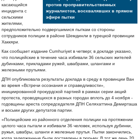
касающийся
против проправительственных
инцидента с
журналистов, восхвалявших в прямом
сельскими
эфире пытки
жителями,
предположительно подвергшимися пыткам со стороны
сотрудников полиции в районе Шемдинли в турецкой провинции
Хаккяри.
Как сообщает издание Cumhuriyet в четверг, в докладе указано,
что полицейские в течение часа избивали 36 сельских жителей
дубинками, прикладами ружей, швабрами, шлангами и
железными прутьями.
ДПН опубликовала результаты доклада в среду в провинции Ван
во время «Встречи осознания и справедливости»,
инициированной прокурдской партией в рамках серии акций
протеста, проводящихся в разных городах вплоть до 4 ноября -
годовщины ареста сопредседателя ДПН Селяхаттина Демирташа
и восьми других депутатов партии.
«Полицейские из районного отделения полиции на протяжении
целого часа пытали и избивали 36 человек, используя дубинки,
ружья, швабры, шланги и железные прутья. Пытки закончились,
когда задержанные были доставлены в тюрьму. В тот же день 20