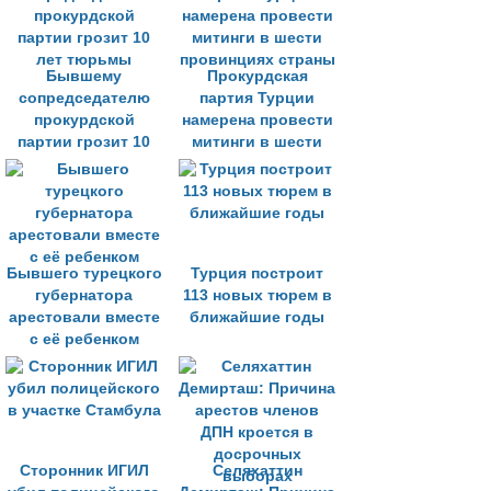
прямом эфире
пытки
Бывшему
Прокурдская
сопредседателю
партия Турции
прокурдской
намерена провести
партии грозит 10
митинги в шести
лет тюрьмы
провинциях страны
Бывшего турецкого
Турция построит
губернатора
113 новых тюрем в
арестовали вместе
ближайшие годы
с её ребенком
Сторонник ИГИЛ
Селяхаттин