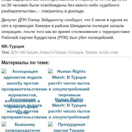
из 36 человек были освобождены без какого-либо судебного
разбирательства», - говорилось в докладе.
Депутат ДПН Озгюр Зейданоглу сообщил, что 5 июля в одном из
сёл в провинции Хаккяри в районе Шемдинли полиция начала
операцию, после того как во время столкновения с террористами
Рабочей партии Курдистана (РПК) был убит полицейский.
МК-Турция
Tеги:
ДПН
,
МК-Турция
,
Новости Турции
,
Полиция
,
Турция
,
пытки
,
стмк
Материалы по теме:
Ассоциация
Human Rights
адвокатов подала
Watch: В Турции
жалобу против
растёт число пыток
проправительственных
и злоупотреблений
журналистов,
тюремным
восхвалявших в
заключением