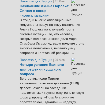
Повестка дня Турции
| 13 Фев.
Назначение Акына Гюрлека:
Сигнал о конце
«нормализации»
В эти дни многие оппозиционные
колумнисты пишут на тему назначения
Акына Гюрлека на ключевой пост в
системе юстиции. То, что человек,
который вел резонансное дело мэра
Стамбула Имамоглу, вдруг получил столь
высокие полномочия, вызвало уйму
вопросов и негативной реакции. →
Повестка дня Турции
| 04 Фев.
Четыре условия Бахчели
для решения курдского
вопроса
Во вторник лидер Партии
националистического движения (ПНД)
Девлет Бахчели на заседании
парламентской группы озвучил ключевую
формулировку: «Пока Анатолия не
обретёт покой, Оджалан — надежду,