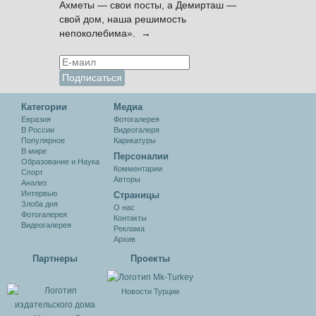
Ахметы — свои посты, а Демирташ —
свой дом, наша решимость
непоколебима». →
Категории
Медиа
Евразия
Фотогалерея
В России
Видеогалеря
Популярное
Карикатуры
В мире
Персоналии
Образование и Наука
Комментарии
Спорт
Авторы
Анализ
Интервью
Cтраницы
Злоба дня
О нас
Фотогалерея
Контакты
Видеогалерея
Реклама
Архив
Партнеры
Проекты
Новости Турции