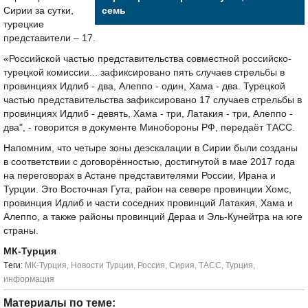
Сирии за сутки,
семь
турецкие
представители – 17.
«Российской частью представительства совместной российско-
турецкой комиссии... зафиксировано пять случаев стрельбы в
провинциях Идлиб - два, Алеппо - один, Хама - два. Турецкой
частью представительства зафиксировано 17 случаев стрельбы в
провинциях Идлиб - девять, Хама - три, Латакия - три, Алеппо -
два", - говорится в документе Минобороны РФ, передаёт ТАСС.
Напомним, что четыре зоны деэскалации в Сирии были созданы
в соответствии с договорённостью, достигнутой в мае 2017 года
на переговорах в Астане представителями России, Ирана и
Турции. Это Восточная Гута, район на севере провинции Хомс,
провинция Идлиб и части соседних провинций Латакия, Хама и
Алеппо, а также районы провинций Дераа и Эль-Кунейтра на юге
страны.
МК-Турция
Tеги:
МК-Турция
,
Новости Турции
,
Россия
,
Сирия
,
ТАСС
,
Турция
,
информация
Материалы по теме: