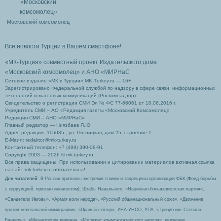
Московский комсомолец
Все новости Турции в Вашем смартфоне!
«МК-Турция» совместный проект Издательского дома
«Московский комсомолец»
и АНО «МИРНаС
Сетевое издание «МК в Турции» MK-Turkey.ru — 16+
Зарегистрировано Федеральной службой по надзору в сфере связи, информационных
технологий и массовых коммуникаций (Роскомнадзор).
Свидетельство о регистрации СМИ Эл № ФС 77-66061 от 10.06.2016 г.
Учредитель СМИ – АО «Редакция газеты «Московский Комсомолец»
Редакция СМИ – АНО «МИРНаС»
Главный редактор — Ниязбаев Я.Ю.
Адрес редакции: 115035 , ул. Пятницкая, дом 25, строение 1.
Е-Маил: redaktor@mk-turkey.ru
Контактный телефон: +7 (499) 390-08-91
Copyright 2003 — 2026 © mk-turkey.ru
Все права защищены. При использовании и цитировании материалов активная ссылка
на сайт mk-turkey.ru обязательна!
Для читателей
: В России признаны экстремистскими и запрещены организации ФБК (Фонд борьбы
с коррупцией, признан иноагентом), Штабы Навального, «Национал-большевистская партия»,
«Свидетели Иеговы», «Армия воли народа», «Русский общенациональный союз», «Движение
против нелегальной иммиграции», «Правый сектор», УНА-УНСО, УПА, «Тризуб им. Степана
Бандеры», «Мизантропик дивижн», «Меджлис крымскотатарского народа», движение