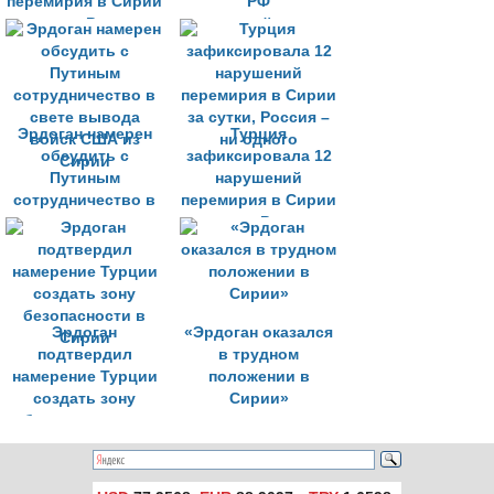
перемирия в Сирии
РФ
за сутки, Россия –
взаимодействие в
ни одного
астанинском
формате по Сирии
Эрдоган намерен
Турция
обсудить с
зафиксировала 12
Путиным
нарушений
сотрудничество в
перемирия в Сирии
свете вывода
за сутки, Россия –
войск США из
ни одного
Сирии
Эрдоган
«Эрдоган оказался
подтвердил
в трудном
намерение Турции
положении в
создать зону
Сирии»
безопасности в
Сирии