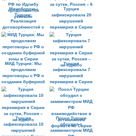
Минобороны
Турция
Турции:
зафиксировала 20
Реализация
нарушений
договорённостей с
перемирия в Сирии
РФ по Идлибу
за сутки, Россия – 6
продолжается
успешно
МИД Турции: Мы
Турция
продолжим
зафиксировала 7
переговоры с РФ о
нарушений
создании буферной
перемирия в Сирии
зоны в Сирии
за сутки, Россия –
ни одного
Турция
Посол Турции
зафиксировала 10
обсудил с
нарушений
замминистром МИД