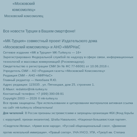
Московский комсомолец
Все новости Турции в Вашем смартфоне!
«МК-Турция» совместный проект Издательского дома
«Московский комсомолец»
и АНО «МИРНаС
Сетевое издание «МК в Турции» MK-Turkey.ru — 16+
Зарегистрировано Федеральной службой по надзору в сфере связи, информационных
технологий и массовых коммуникаций (Роскомнадзор).
Свидетельство о регистрации СМИ Эл № ФС 77-66061 от 10.06.2016 г.
Учредитель СМИ – АО «Редакция газеты «Московский Комсомолец»
Редакция СМИ – АНО «МИРНаС»
Главный редактор — Ниязбаев Я.Ю.
Адрес редакции: 115035 , ул. Пятницкая, дом 25, строение 1.
Е-Маил: redaktor@mk-turkey.ru
Контактный телефон: +7 (499) 390-08-91
Copyright 2003 — 2026 © mk-turkey.ru
Все права защищены. При использовании и цитировании материалов активная ссылка
на сайт mk-turkey.ru обязательна!
Для читателей
: В России признаны экстремистскими и запрещены организации ФБК (Фонд борьбы
с коррупцией, признан иноагентом), Штабы Навального, «Национал-большевистская партия»,
«Свидетели Иеговы», «Армия воли народа», «Русский общенациональный союз», «Движение
против нелегальной иммиграции», «Правый сектор», УНА-УНСО, УПА, «Тризуб им. Степана