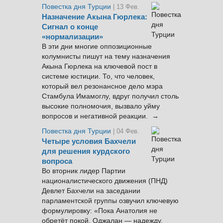
Повестка дня Турции
| 13 Фев.
Назначение Акына Гюрлека:
Сигнал о конце
«нормализации»
В эти дни многие оппозиционные
колумнисты пишут на тему назначения
Акына Гюрлека на ключевой пост в
системе юстиции. То, что человек,
который вел резонансное дело мэра
Стамбула Имамоглу, вдруг получил столь
высокие полномочия, вызвало уйму
вопросов и негативной реакции. →
Повестка дня Турции
| 04 Фев.
Четыре условия Бахчели
для решения курдского
вопроса
Во вторник лидер Партии
националистического движения (ПНД)
Девлет Бахчели на заседании
парламентской группы озвучил ключевую
формулировку: «Пока Анатолия не
обретёт покой, Оджалан — надежду,