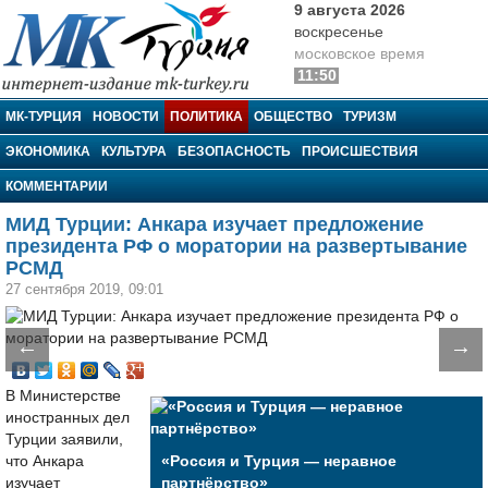
9 августа 2026
воскресенье
московское время
11:50
МК-Турция
МК-ТУРЦИЯ
НОВОСТИ
ПОЛИТИКА
ОБЩЕСТВО
ТУРИЗМ
ЭКОНОМИКА
КУЛЬТУРА
БЕЗОПАСНОСТЬ
ПРОИСШЕСТВИЯ
КОММЕНТАРИИ
МИД Турции: Анкара изучает предложение
президента РФ о моратории на развертывание
РСМД
27 сентября 2019, 09:01
←
→
В Министерстве
иностранных дел
Турции заявили,
что Анкара
«Россия и Турция — неравное
изучает
партнёрство»