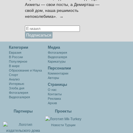
Ахметы — свои посты, а Демирташ —
свой дом, наша решимость
непоколебима». →
Категории
Медиа
Евразия
Фотогалерея
В России
Видеогалеря
Популярное
Карикатуры
В мире
Персоналии
Образование и Наука
Комментарии
Спорт
Авторы
Анализ
Интервью
Cтраницы
Злоба дня
О нас
Фотогалерея
Контакты
Видеогалерея
Реклама
Архив
Партнеры
Проекты
Новости Турции