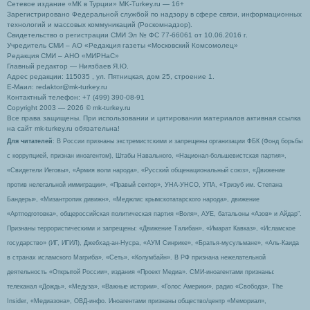
Сетевое издание «МК в Турции» MK-Turkey.ru — 16+
Зарегистрировано Федеральной службой по надзору в сфере связи, информационных
технологий и массовых коммуникаций (Роскомнадзор).
Свидетельство о регистрации СМИ Эл № ФС 77-66061 от 10.06.2016 г.
Учредитель СМИ – АО «Редакция газеты «Московский Комсомолец»
Редакция СМИ – АНО «МИРНаС»
Главный редактор — Ниязбаев Я.Ю.
Адрес редакции: 115035 , ул. Пятницкая, дом 25, строение 1.
Е-Маил: redaktor@mk-turkey.ru
Контактный телефон: +7 (499) 390-08-91
Copyright 2003 — 2026 © mk-turkey.ru
Все права защищены. При использовании и цитировании материалов активная ссылка
на сайт mk-turkey.ru обязательна!
Для читателей
: В России признаны экстремистскими и запрещены организации ФБК (Фонд борьбы
с коррупцией, признан иноагентом), Штабы Навального, «Национал-большевистская партия»,
«Свидетели Иеговы», «Армия воли народа», «Русский общенациональный союз», «Движение
против нелегальной иммиграции», «Правый сектор», УНА-УНСО, УПА, «Тризуб им. Степана
Бандеры», «Мизантропик дивижн», «Меджлис крымскотатарского народа», движение
«Артподготовка», общероссийская политическая партия «Воля», АУЕ, батальоны «Азов» и Айдар″.
Признаны террористическими и запрещены: «Движение Талибан», «Имарат Кавказ», «Исламское
государство» (ИГ, ИГИЛ), Джебхад-ан-Нусра, «АУМ Синрике», «Братья-мусульмане», «Аль-Каида
в странах исламского Магриба», «Сеть», «Колумбайн». В РФ признана нежелательной
деятельность «Открытой России», издания «Проект Медиа». СМИ-иноагентами признаны:
телеканал «Дождь», «Медуза», «Важные истории», «Голос Америки», радио «Свобода», The
Insider, «Медиазона», ОВД-инфо. Иноагентами признаны общество/центр «Мемориал»,