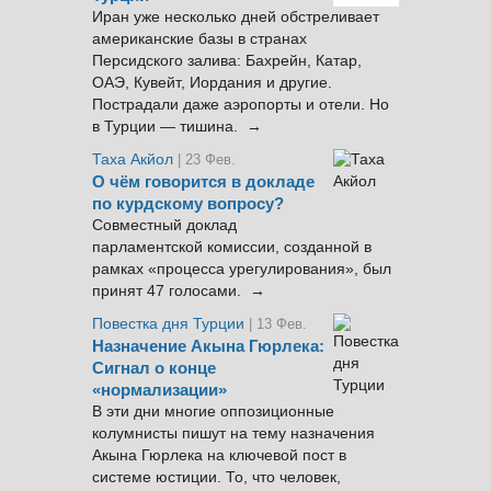
Иран уже несколько дней обстреливает
американские базы в странах
Персидского залива: Бахрейн, Катар,
ОАЭ, Кувейт, Иордания и другие.
Пострадали даже аэропорты и отели. Но
в Турции — тишина. →
Таха Акйол
| 23 Фев.
О чём говорится в докладе
по курдскому вопросу?
Совместный доклад
парламентской комиссии, созданной в
рамках «процесса урегулирования», был
принят 47 голосами. →
Повестка дня Турции
| 13 Фев.
Назначение Акына Гюрлека:
Сигнал о конце
«нормализации»
В эти дни многие оппозиционные
колумнисты пишут на тему назначения
Акына Гюрлека на ключевой пост в
системе юстиции. То, что человек,