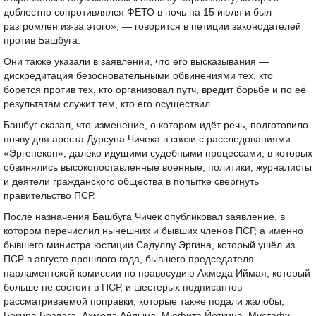
доблестно сопротивлялся ФЕТО в ночь на 15 июля и был
разгромлен из-за этого», — говорится в петиции законодателей
против Башбуга.
Они также указали в заявлении, что его высказывания —
дискредитация безосновательными обвинениями тех, кто
борется против тех, кто организовал путч, вредит борьбе и по её
результатам служит тем, кто его осуществил.
Башбуг сказал, что изменение, о котором идёт речь, подготовило
почву для ареста Дурсуна Чичека в связи с расследованиями
«Эргенекон», далеко идущими судебными процессами, в которых
обвинялись высокопоставленные военные, политики, журналисты
и деятели гражданского общества в попытке свергнуть
правительство ПСР.
После назначения Башбуга Чичек опубликовал заявление, в
котором перечислил нынешних и бывших членов ПСР, а именно
бывшего министра юстиции Садуллу Эргина, который ушёл из
ПСР в августе прошлого года, бывшего председателя
парламентской комиссии по правосудию Ахмеда Иймая, который
больше не состоит в ПСР, и шестерых подписантов
рассматриваемой поправки, которые также подали жалобы,
Бекира Боздага, Ахмеда Айдына, Мюфита Йеткина, Мустафу