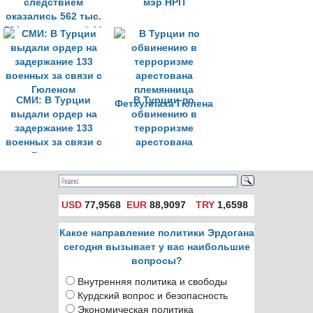
следствием
мэр НРП
оказались 562 тыс.
581 человек, ещё 91
тыс. арестованы
СМИ: В Турции
В Турции по
выдали ордер на
обвинению в
задержание 133
терроризме
военных за связи с
арестована
Гюленом
племянница
Фетхуллаха Гюлена
USD
77,9568
EUR
88,9097
TRY
1,6598
Какое направление политики Эрдогана
сегодня вызывает у вас наибольшие
вопросы?
Внутренняя политика и свободы
Курдский вопрос и безопасность
Экономическая политика