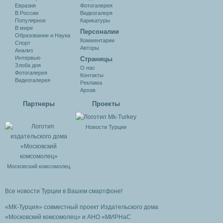
Евразия
Фотогалерея
В России
Видеогалеря
Популярное
Карикатуры
В мире
Персоналии
Образование и Наука
Комментарии
Спорт
Авторы
Анализ
Интервью
Cтраницы
Злоба дня
О нас
Фотогалерея
Контакты
Видеогалерея
Реклама
Архив
Партнеры
Проекты
Новости Турции
Московский комсомолец
Все новости Турции в Вашем смартфоне!
«МК-Турция» совместный проект Издательского дома
«Московский комсомолец»
и АНО «МИРНаС