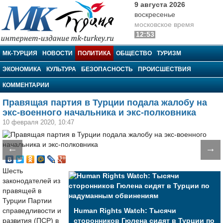
9 августа 2026
воскресенье
московское время
12:53
МК-Турция
МК-ТУРЦИЯ
НОВОСТИ
ПОЛИТИКА
ОБЩЕСТВО
ТУРИЗМ
ЭКОНОМИКА
КУЛЬТУРА
БЕЗОПАСНОСТЬ
ПРОИСШЕСТВИЯ
КОММЕНТАРИИ
Правящая партия в Турции подала жалобу на
экс-военного начальника и экс-полковника
10 февраля 2020, 10:47
←
→
Шесть
законодателей из
правящей в
Турции Партии
справедливости и
Human Rights Watch: Тысячи
развития (ПСР) в
сторонников Гюлена сидят в Турции по