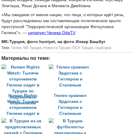
Элиташа, Яхью Догана и Мехмета Джейлана.
«Мы ожидаем от имени нации, что лица, о которых идёт речь,
будут расследованы как составляющие политическое крыло
преступной "Террористической организации Фетхуллаха
Гюлена"», —
цитирует Чичека OdaTV
.
МК-Турция, фото hurriyet, на фото Илкер Башбуг
Tеги:
Гюлен
,
МК-Турция
,
Новости Турции
,
ПСР
,
Турция
,
подборка
Материалы по теме:
Human Rights
Гюлен сравнил
Watch: Тысячи
Эрдогана с
сторонников
Гитлером и
Гюлена сидят в
Сталиным
Турции по
надуманным
обвинениям