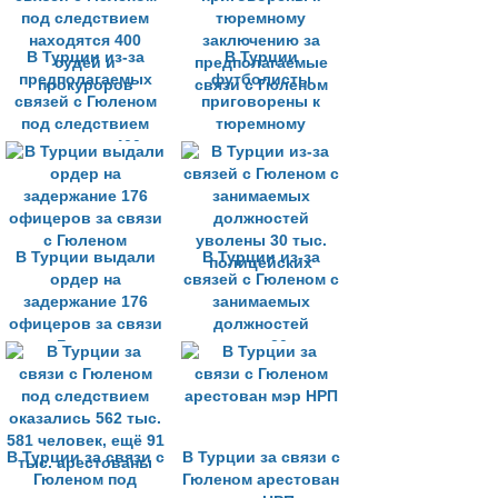
В Турции из-за
В Турции
предполагаемых
футболисты
связей с Гюленом
приговорены к
под следствием
тюремному
находятся 400
заключению за
судей и
предполагаемые
прокуроров
связи с Гюленом
В Турции выдали
В Турции из-за
ордер на
связей с Гюленом с
задержание 176
занимаемых
офицеров за связи
должностей
с Гюленом
уволены 30 тыс.
полицейских
В Турции за связи с
В Турции за связи с
Гюленом под
Гюленом арестован