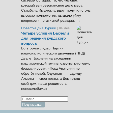
системе юстиции. То, что человек,
который вел резонансное дело мэра
Стамбула Имамоглу, вдруг получил столь
высокие полномочия, вызвало уйму
вопросов и негативной реакции. →
Повестка дня Турции
| 04 Фев.
Четыре условия Бахчели
для решения курдского
вопроса
Во вторник лидер Партии
националистического движения (ПНД)
Девлет Бахчели на заседании
парламентской группы озвучил ключевую
формулировку: «Пока Анатолия не
обретёт покой, Оджалан — надежду,
Ахметы — свои посты, а Демирташ —
свой дом, наша решимость
непоколебима». →