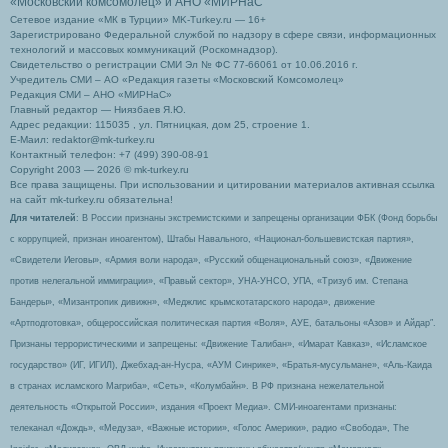
«Московский комсомолец»
и АНО «МИРНаС
Сетевое издание «МК в Турции» MK-Turkey.ru — 16+
Зарегистрировано Федеральной службой по надзору в сфере связи, информационных
технологий и массовых коммуникаций (Роскомнадзор).
Свидетельство о регистрации СМИ Эл № ФС 77-66061 от 10.06.2016 г.
Учредитель СМИ – АО «Редакция газеты «Московский Комсомолец»
Редакция СМИ – АНО «МИРНаС»
Главный редактор — Ниязбаев Я.Ю.
Адрес редакции: 115035 , ул. Пятницкая, дом 25, строение 1.
Е-Маил: redaktor@mk-turkey.ru
Контактный телефон: +7 (499) 390-08-91
Copyright 2003 — 2026 © mk-turkey.ru
Все права защищены. При использовании и цитировании материалов активная ссылка
на сайт mk-turkey.ru обязательна!
Для читателей
: В России признаны экстремистскими и запрещены организации ФБК (Фонд борьбы
с коррупцией, признан иноагентом), Штабы Навального, «Национал-большевистская партия»,
«Свидетели Иеговы», «Армия воли народа», «Русский общенациональный союз», «Движение
против нелегальной иммиграции», «Правый сектор», УНА-УНСО, УПА, «Тризуб им. Степана
Бандеры», «Мизантропик дивижн», «Меджлис крымскотатарского народа», движение
«Артподготовка», общероссийская политическая партия «Воля», АУЕ, батальоны «Азов» и Айдар″.
Признаны террористическими и запрещены: «Движение Талибан», «Имарат Кавказ», «Исламское
государство» (ИГ, ИГИЛ), Джебхад-ан-Нусра, «АУМ Синрике», «Братья-мусульмане», «Аль-Каида
в странах исламского Магриба», «Сеть», «Колумбайн». В РФ признана нежелательной
деятельность «Открытой России», издания «Проект Медиа». СМИ-иноагентами признаны:
телеканал «Дождь», «Медуза», «Важные истории», «Голос Америки», радио «Свобода», The