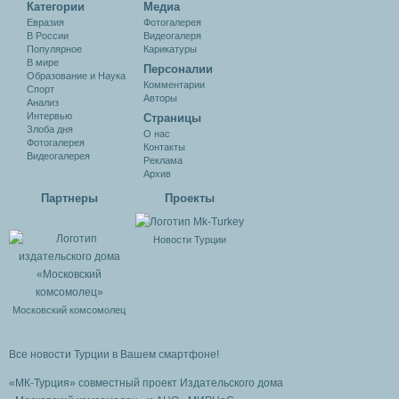
Категории
Медиа
Евразия
Фотогалерея
В России
Видеогалеря
Популярное
Карикатуры
В мире
Персоналии
Образование и Наука
Комментарии
Спорт
Авторы
Анализ
Интервью
Cтраницы
Злоба дня
О нас
Фотогалерея
Контакты
Видеогалерея
Реклама
Архив
Партнеры
Проекты
Новости Турции
Московский комсомолец
Все новости Турции в Вашем смартфоне!
«МК-Турция» совместный проект Издательского дома