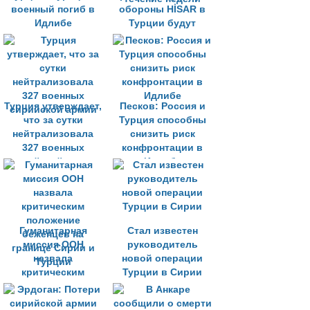
военный погиб в
обороны HİSAR в
Идлибе
Турции будут
введены в
эксплуатацию в
течение недели
Турция утверждает,
Песков: Россия и
что за сутки
Турция способны
нейтрализовала
снизить риск
327 военных
конфронтации в
сирийской армии
Идлибе
Гуманитарная
Стал известен
миссия ООН
руководитель
назвала
новой операции
критическим
Турции в Сирии
положение
беженцев на