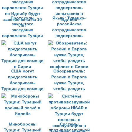
Протоколы
Якыш: Турецко-
закрытого
российское
заседания
сотрудничество
парламента Турции
подверглось
по Идлибу будут
испытанию в
засекречены на 10
Идлибе
лет
США могут
Обозреватель:
предоставить
России и Европе
боеприпасы
нужна Турция,
Турции для помощи
чтобы уладить
в Сирии
конфликт в Сирии
Минобороны
Системы
Турции: Турецкий
противовоздушной