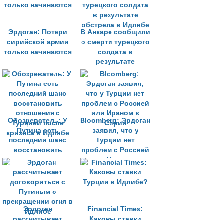
границе Сирии и
Турции
Эрдоган: Потери
В Анкаре сообщили
сирийской армии
о смерти турецкого
только начинаются
солдата в
результате
обстрела в Идлибе
Обозреватель: У
Bloomberg: Эрдоган
Путина есть
заявил, что у
последний шанс
Турции нет
восстановить
проблем с Россией
отношения с
или Ираном в
Турцией после
Сирии
кризиса в Идлибе
Эрдоган
Financial Times:
рассчитывает
Каковы ставки