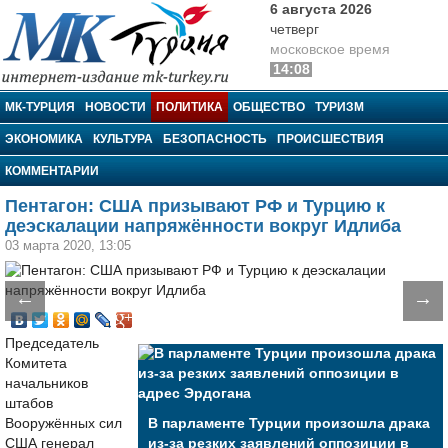
6 августа 2026
четверг
московское время
14:08
МК-Турция
МК-ТУРЦИЯ
НОВОСТИ
ПОЛИТИКА
ОБЩЕСТВО
ТУРИЗМ
ЭКОНОМИКА
КУЛЬТУРА
БЕЗОПАСНОСТЬ
ПРОИСШЕСТВИЯ
КОММЕНТАРИИ
Пентагон: США призывают РФ и Турцию к
деэскалации напряжённости вокруг Идлиба
03 марта 2020, 13:05
←
→
Председатель
Комитета
начальников
штабов
Вооружённых сил
В парламенте Турции произошла драка
США генерал
из-за резких заявлений оппозиции в