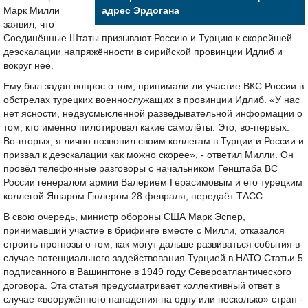
Марк Милли
адрес Эрдогана
заявил, что
Соединённые Штаты призывают Россию и Турцию к скорейшей
деэскалации напряжённости в сирийской провинции Идлиб и
вокруг неё.
Ему был задан вопрос о том, принимали ли участие ВКС России в
обстрелах турецких военнослужащих в провинции Идлиб. «У нас
нет ясности, недвусмысленной разведывательной информации о
том, кто именно пилотировал какие самолёты. Это, во-первых.
Во-вторых, я лично позвонил своим коллегам в Турции и России и
призвал к деэскалации как можно скорее», - ответил Милли. Он
провёл телефонные разговоры с начальником Генштаба ВС
России генералом армии Валерием Герасимовым и его турецким
коллегой Яшаром Гюлером 28 февраля, передаёт ТАСС.
В свою очередь, министр обороны США Марк Эспер,
принимавший участие в брифинге вместе с Милли, отказался
строить прогнозы о том, как могут дальше развиваться события в
случае потенциального задействования Турцией в НАТО Статьи 5
подписанного в Вашингтоне в 1949 году Североатлантического
договора. Эта статья предусматривает коллективный ответ в
случае «вооружённого нападения на одну или несколько» стран -