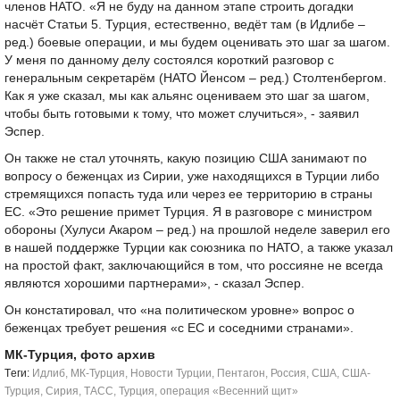
членов НАТО. «Я не буду на данном этапе строить догадки
насчёт Статьи 5. Турция, естественно, ведёт там (в Идлибе –
ред.) боевые операции, и мы будем оценивать это шаг за шагом.
У меня по данному делу состоялся короткий разговор с
генеральным секретарём (НАТО Йенсом – ред.) Столтенбергом.
Как я уже сказал, мы как альянс оцениваем это шаг за шагом,
чтобы быть готовыми к тому, что может случиться», - заявил
Эспер.
Он также не стал уточнять, какую позицию США занимают по
вопросу о беженцах из Сирии, уже находящихся в Турции либо
стремящихся попасть туда или через ее территорию в страны
ЕС. «Это решение примет Турция. Я в разговоре с министром
обороны (Хулуси Акаром – ред.) на прошлой неделе заверил его
в нашей поддержке Турции как союзника по НАТО, а также указал
на простой факт, заключающийся в том, что россияне не всегда
являются хорошими партнерами», - сказал Эспер.
Он констатировал, что «на политическом уровне» вопрос о
беженцах требует решения «с ЕС и соседними странами».
МК-Турция, фото архив
Tеги:
Идлиб
,
МК-Турция
,
Новости Турции
,
Пентагон
,
Россия
,
США
,
США-
Турция
,
Сирия
,
ТАСС
,
Турция
,
операция «Весенний щит»