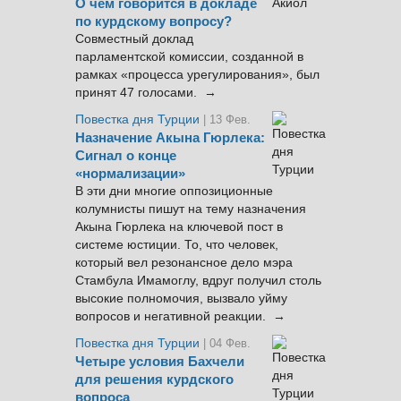
О чём говорится в докладе
по курдскому вопросу?
Совместный доклад
парламентской комиссии, созданной в
рамках «процесса урегулирования», был
принят 47 голосами. →
Повестка дня Турции
| 13 Фев.
Назначение Акына Гюрлека:
Сигнал о конце
«нормализации»
В эти дни многие оппозиционные
колумнисты пишут на тему назначения
Акына Гюрлека на ключевой пост в
системе юстиции. То, что человек,
который вел резонансное дело мэра
Стамбула Имамоглу, вдруг получил столь
высокие полномочия, вызвало уйму
вопросов и негативной реакции. →
Повестка дня Турции
| 04 Фев.
Четыре условия Бахчели
для решения курдского
вопроса