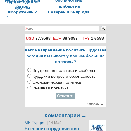
Кипр становится
беспилотник
базой
прибыл на
вооружённых
Северный Кипр для
беспилотников.
постоянного
Важнейшие ходы
базирования
Турции один за
другим
USD
77,9568
EUR
88,9097
TRY
1,6598
Какое направление политики Эрдогана
сегодня вызывает у вас наибольшие
вопросы?
Внутренняя политика и свободы
Курдский вопрос и безопасность
Экономическая политика
Внешняя политика
Ответить
Опросы →
Комментарии →
МК-Турция
| 14 Май
Военное сотрудничество