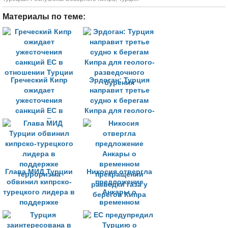
Материалы по теме:
Греческий Кипр
Эрдоган: Турция
ожидает
направит третье
ужесточения
судно к берегам
санкций ЕС в
Кипра для геолого-
отношении Турции
разведочного
бурения
Глава МИД Турции
Никосия отвергла
обвинил кипрско-
предложение
турецкого лидера в
Анкары о
поддержке
временном
терроризма
прекращении
разведки газа у