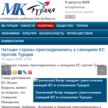
9 августа 2026
воскресенье
московское время
00:39
МК-Турция
МК-ТУРЦИЯ
НОВОСТИ
ПОЛИТИКА
ОБЩЕСТВО
ТУРИЗМ
ЭКОНОМИКА
КУЛЬТУРА
БЕЗОПАСНОСТЬ
ПРОИСШЕСТВИЯ
КОММЕНТАРИИ
Четыре страны присоединились к санкциям ЕС
против Турции
31 марта 2020, 15:42
←
→
Глава дипломатии
ЕС Жозеп
Боррель заявил
во вторник, что
Греческий Кипр ожидает ужесточения
Северная
санкций ЕС в отношении Турции
Македония,
Черногория, Албания, Исландия и Армения присоединились к