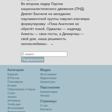
Во вторник лидер Партии
националистического движения (ПНД)
Девлет Бахчели на заседании
парламентской группы озвучил ключевую
формулировку: «Пока Анатолия не
обретёт покой, Оджалан — надежду,
Ахметы — свои посты, а Демирташ —
свой дом, наша решимость
непоколебима». →
Категории
Медиа
Евразия
Фотогалерея
В России
Видеогалеря
Популярное
Карикатуры
В мире
Персоналии
Образование и Наука
Комментарии
Спорт
Авторы
Анализ
Интервью
Cтраницы
Злоба дня
О нас
Фотогалерея
Контакты
Видеогалерея