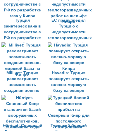
берегов Кипра
Турция
ЕС предупредил
заинтересована в
Турцию о
сотрудничестве с
недопустимости
РФ по разработке
геологоразведочных
газа у Кипра
работ на шельфе
Кипра
Milliyet: Турция
Havadis: Турция
рассматривает
планирует открыть
возможность
военно-морскую
создания военно-
базу на севере
морской базы на
Кипра
Кипре
Hürriyet: Северный
Турецкий боевой