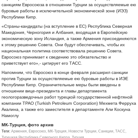
санкциям Евросоюза в отношении Турции за осуществляемые ею
буровые работы в исключительной экономической зоне (ИЭЗ)
Республики Кипр.
«Страны-кандидаты (на вступление в ЕС) Республика Северная
Македония, Черногория и Албания, входящая в Европейскую
экономическую зону Исландия, а также Армения присоединяются
к этому решению Совета. Они будут обеспечивать, чтобы их
национальная политика соответствовала решению Совета.
Евросоюз принимает к сведению это обязательство и
приветствует его»,- цитирует его ТАСС.
Напомним, что Евросоюз в конце февраля расширил санкции
против Турции за осуществляемые ею буровые работы в ИЭЕ
Республики Кипр. Ограничительные меры были введены в
отношении вице-президента и главы департамента
геологоразведочных работ турецкой государственной нефтяной
компании TPAO (Turkish Petroleum Corporation) Мехмета Ферруха
Акалина, а также его заместителя в департаменте Али Коскуна
Намоглу
МК-Турция, фото архив
Tеги:
Армения
,
Евросоюз
,
МК-Турция
,
Новости Турции
,
Санкции
,
ТАСС
,
Турецкая Республика Северного Кипра
,
Турция