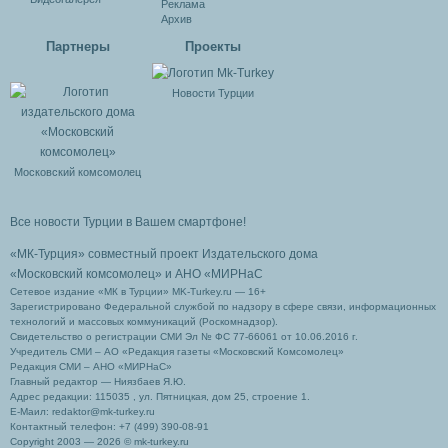
Реклама
Архив
Партнеры
Проекты
Новости Турции
Московский комсомолец
Все новости Турции в Вашем смартфоне!
«МК-Турция» совместный проект Издательского дома
«Московский комсомолец»
и АНО «МИРНаС
Сетевое издание «МК в Турции» MK-Turkey.ru — 16+
Зарегистрировано Федеральной службой по надзору в сфере связи, информационных
технологий и массовых коммуникаций (Роскомнадзор).
Свидетельство о регистрации СМИ Эл № ФС 77-66061 от 10.06.2016 г.
Учредитель СМИ – АО «Редакция газеты «Московский Комсомолец»
Редакция СМИ – АНО «МИРНаС»
Главный редактор — Ниязбаев Я.Ю.
Адрес редакции: 115035 , ул. Пятницкая, дом 25, строение 1.
Е-Маил: redaktor@mk-turkey.ru
Контактный телефон: +7 (499) 390-08-91
Copyright 2003 — 2026 © mk-turkey.ru