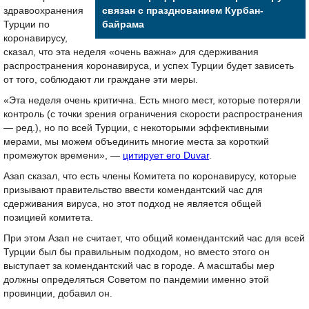
здравоохранения
связан с празднованием Курбан-
Турции по
байрама
коронавирусу,
сказал, что эта неделя «очень важна» для сдерживания
распространения коронавируса, и успех Турции будет зависеть
от того, соблюдают ли граждане эти меры.
«Эта неделя очень критична. Есть много мест, которые потеряли
контроль (с точки зрения ограничения скорости распространения
— ред.), но по всей Турции, с некоторыми эффективными
мерами, мы можем объединить многие места за короткий
промежуток времени», —
цитирует его Duvar
.
Азап сказал, что есть члены Комитета по коронавирусу, которые
призывают правительство ввести комендантский час для
сдерживания вируса, но этот подход не является общей
позицией комитета.
При этом Азап не считает, что общий комендантский час для всей
Турции был бы правильным подходом, но вместо этого он
выступает за комендантский час в городе. А масштабы мер
должны определяться Советом по пандемии именно этой
провинции, добавил он.