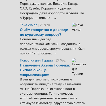
Персидского залива: Бахрейн, Катар,
ОАЭ, Кувейт, Иордания и другие.
Пострадали даже аэропорты и отели. Но
в Турции — тишина. →
Таха Акйол
| 23 Фев.
О чём говорится в докладе
по курдскому вопросу?
Совместный доклад
парламентской комиссии, созданной в
рамках «процесса урегулирования», был
принят 47 голосами. →
Повестка дня Турции
| 13 Фев.
Назначение Акына Гюрлека:
Сигнал о конце
«нормализации»
В эти дни многие оппозиционные
колумнисты пишут на тему назначения
Акына Гюрлека на ключевой пост в
системе юстиции. То, что человек,
который вел резонансное дело мэра
Стамбула Имамоглу, вдруг получил столь