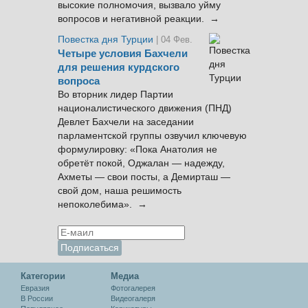
высокие полномочия, вызвало уйму
вопросов и негативной реакции. →
Повестка дня Турции
| 04 Фев.
Четыре условия Бахчели
для решения курдского
вопроса
Во вторник лидер Партии
националистического движения (ПНД)
Девлет Бахчели на заседании
парламентской группы озвучил ключевую
формулировку: «Пока Анатолия не
обретёт покой, Оджалан — надежду,
Ахметы — свои посты, а Демирташ —
свой дом, наша решимость
непоколебима». →
Категории
Медиа
Евразия
Фотогалерея
В России
Видеогалеря