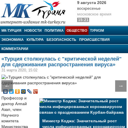
9 августа 2026
воскресенье
московское время
15:21
МК-Турция
МК-ТУРЦИЯ
НОВОСТИ
ПОЛИТИКА
ОБЩЕСТВО
ТУРИЗМ
ЭКОНОМИКА
КУЛЬТУРА
БЕЗОПАСНОСТЬ
ПРОИСШЕСТВИЯ
КОММЕНТАРИИ
«Турция столкнулась с "критической неделей"
для сдерживания распространения вируса»
31 марта 2020, 15:02
←
→
Профессор и
доктор Алпай
Азап, член
Научного
комитета
Министр Коджа: Значительный рост
Министерства
числа инфицированных коронавирусом