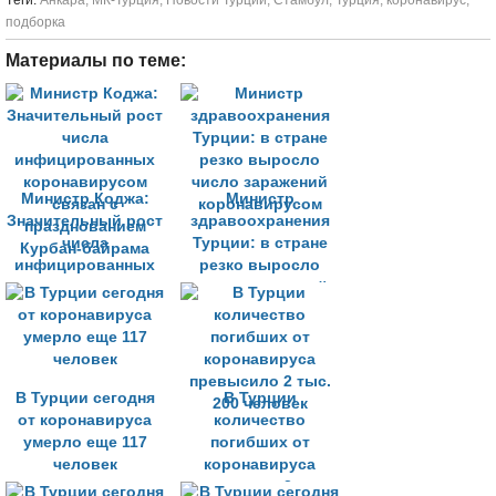
Tеги:
Анкара
,
МК-Турция
,
Новости Турции
,
Стамбул
,
Турция
,
коронавирус
,
подборка
Материалы по теме:
Министр Коджа:
Министр
Значительный рост
здравоохранения
числа
Турции: в стране
инфицированных
резко выросло
коронавирусом
число заражений
связан с
коронавирусом
празднованием
Курбан-байрама
В Турции сегодня
В Турции
от коронавируса
количество
умерло еще 117
погибших от
человек
коронавируса
превысило 2 тыс.