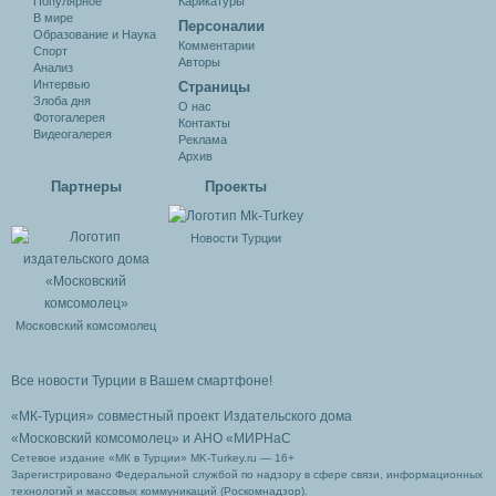
Популярное
Карикатуры
В мире
Персоналии
Образование и Наука
Комментарии
Спорт
Авторы
Анализ
Интервью
Cтраницы
Злоба дня
О нас
Фотогалерея
Контакты
Видеогалерея
Реклама
Архив
Партнеры
Проекты
Новости Турции
Московский комсомолец
Все новости Турции в Вашем смартфоне!
«МК-Турция» совместный проект Издательского дома
«Московский комсомолец»
и АНО «МИРНаС
Сетевое издание «МК в Турции» MK-Turkey.ru — 16+
Зарегистрировано Федеральной службой по надзору в сфере связи, информационных
технологий и массовых коммуникаций (Роскомнадзор).