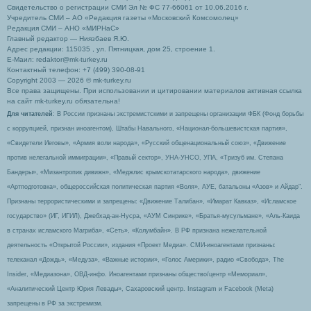
Свидетельство о регистрации СМИ Эл № ФС 77-66061 от 10.06.2016 г.
Учредитель СМИ – АО «Редакция газеты «Московский Комсомолец»
Редакция СМИ – АНО «МИРНаС»
Главный редактор — Ниязбаев Я.Ю.
Адрес редакции: 115035 , ул. Пятницкая, дом 25, строение 1.
Е-Маил: redaktor@mk-turkey.ru
Контактный телефон: +7 (499) 390-08-91
Copyright 2003 — 2026 © mk-turkey.ru
Все права защищены. При использовании и цитировании материалов активная ссылка
на сайт mk-turkey.ru обязательна!
Для читателей
: В России признаны экстремистскими и запрещены организации ФБК (Фонд борьбы
с коррупцией, признан иноагентом), Штабы Навального, «Национал-большевистская партия»,
«Свидетели Иеговы», «Армия воли народа», «Русский общенациональный союз», «Движение
против нелегальной иммиграции», «Правый сектор», УНА-УНСО, УПА, «Тризуб им. Степана
Бандеры», «Мизантропик дивижн», «Меджлис крымскотатарского народа», движение
«Артподготовка», общероссийская политическая партия «Воля», АУЕ, батальоны «Азов» и Айдар″.
Признаны террористическими и запрещены: «Движение Талибан», «Имарат Кавказ», «Исламское
государство» (ИГ, ИГИЛ), Джебхад-ан-Нусра, «АУМ Синрике», «Братья-мусульмане», «Аль-Каида
в странах исламского Магриба», «Сеть», «Колумбайн». В РФ признана нежелательной
деятельность «Открытой России», издания «Проект Медиа». СМИ-иноагентами признаны:
телеканал «Дождь», «Медуза», «Важные истории», «Голос Америки», радио «Свобода», The
Insider, «Медиазона», ОВД-инфо. Иноагентами признаны общество/центр «Мемориал»,
«Аналитический Центр Юрия Левады», Сахаровский центр. Instagram и Facebook (Metа)
запрещены в РФ за экстремизм.