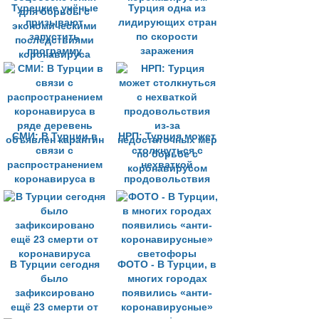
Турецкие учёные
Турция одна из
призывают
лидирующих стран
запустить
по скорости
программу
заражения
соцобеспечения
коронавирусом
для борьбы с
экономическими
последствиями
коронавируса
СМИ: В Турции в
НРП: Турция может
связи с
столкнуться с
распространением
нехваткой
коронавируса в
продовольствия
ряде деревень
из-за
объявлен карантин
недостаточных мер
по борьбе с
коронавирусом
В Турции сегодня
ФОТО - В Турции, в
было
многих городах
зафиксировано
появились «анти-
ещё 23 смерти от
коронавирусные»