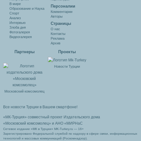
В мире
Персоналии
Образование и Наука
Комментарии
Спорт
Авторы
Анализ
Интервью
Cтраницы
Злоба дня
О нас
Фотогалерея
Контакты
Видеогалерея
Реклама
Архив
Партнеры
Проекты
Новости Турции
Московский комсомолец
Все новости Турции в Вашем смартфоне!
«МК-Турция» совместный проект Издательского дома
«Московский комсомолец»
и АНО «МИРНаС
Сетевое издание «МК в Турции» MK-Turkey.ru — 16+
Зарегистрировано Федеральной службой по надзору в сфере связи, информационных
технологий и массовых коммуникаций (Роскомнадзор).