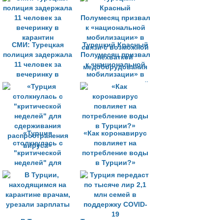
СМИ: Турецкая
Турецкий Красный
полиция задержала
Полумесяц призвал
11 человек за
к «национальной
вечеринку в
мобилизации» в
карантин
связи с возможной
нехваткой
медоборудования
«Турция
«Как коронавирус
столкнулась с
повлияет на
"критической
потребление воды
неделей" для
в Турции?»
сдерживания
распространения
вируса»