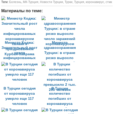
Tеги:
Болезнь
,
МК-Турция
,
Новости Турции
,
Турки
,
Турция
,
коронавирус
,
стмк
Материалы по теме:
Министр Коджа:
Министр
Значительный рост
здравоохранения
числа
Турции: в стране
инфицированных
резко выросло
коронавирусом
число заражений
связан с
коронавирусом
празднованием
Курбан-байрама
В Турции сегодня
В Турции
от коронавируса
количество
умерло еще 117
погибших от
человек
коронавируса
превысило 2 тыс.
200 человек