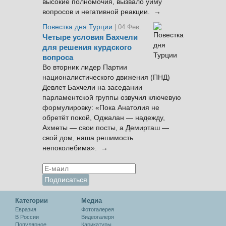
высокие полномочия, вызвало уйму
вопросов и негативной реакции. →
Повестка дня Турции
| 04 Фев.
Четыре условия Бахчели
для решения курдского
вопроса
Во вторник лидер Партии
националистического движения (ПНД)
Девлет Бахчели на заседании
парламентской группы озвучил ключевую
формулировку: «Пока Анатолия не
обретёт покой, Оджалан — надежду,
Ахметы — свои посты, а Демирташ —
свой дом, наша решимость
непоколебима». →
Категории
Медиа
Евразия
Фотогалерея
В России
Видеогалеря
Популярное
Карикатуры