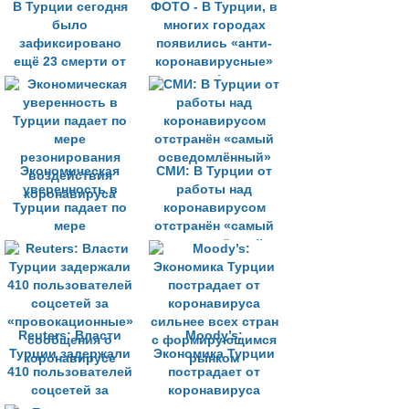
В Турции сегодня
ФОТО - В Турции, в
было
многих городах
зафиксировано
появились «анти-
ещё 23 смерти от
коронавирусные»
коронавируса
светофоры
Экономическая
СМИ: В Турции от
уверенность в
работы над
Турции падает по
коронавирусом
мере
отстранён «самый
резонирования
осведомлённый»
воздействия
коронавируса
Reuters: Власти
Moody’s:
Турции задержали
Экономика Турции
410 пользователей
пострадает от
соцсетей за
коронавируса
«провокационные»
сильнее всех стран