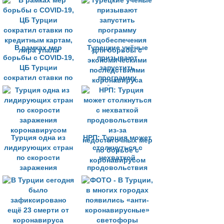
В рамках мер
Турецкие учёные
борьбы с COVID-19,
призывают
ЦБ Турции
запустить
сократил ставки по
программу
кредитным картам,
соцобеспечения
лира упала
для борьбы с
экономическими
последствиями
коронавируса
Турция одна из
НРП: Турция может
лидирующих стран
столкнуться с
по скорости
нехваткой
заражения
продовольствия
коронавирусом
из-за
недостаточных мер
по борьбе с
коронавирусом