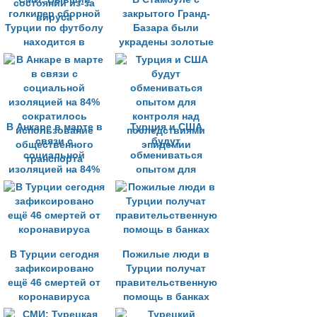
голкипер сборной
закрытого Гранд-
Турции по футболу
Базара были
находится в
украдены золотые
критическом
украшения
состоянии из-за
вируса
В Анкаре в марте в
Турция и США
связи с
будут
социальной
обмениваться
изоляцией на 84%
опытом для
сократилось
контроля над
использование
последствиями
общественного
эпидемии
транспорта
В Турции сегодня
Пожилые люди в
зафиксировано
Турции получат
ещё 46 смертей от
правительственную
коронавируса
помощь в банках