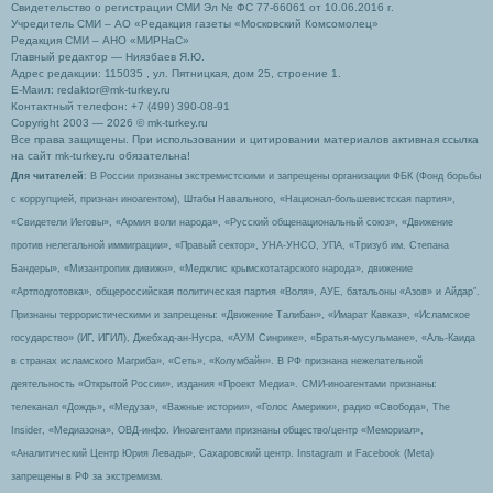
Свидетельство о регистрации СМИ Эл № ФС 77-66061 от 10.06.2016 г.
Учредитель СМИ – АО «Редакция газеты «Московский Комсомолец»
Редакция СМИ – АНО «МИРНаС»
Главный редактор — Ниязбаев Я.Ю.
Адрес редакции: 115035 , ул. Пятницкая, дом 25, строение 1.
Е-Маил: redaktor@mk-turkey.ru
Контактный телефон: +7 (499) 390-08-91
Copyright 2003 — 2026 © mk-turkey.ru
Все права защищены. При использовании и цитировании материалов активная ссылка
на сайт mk-turkey.ru обязательна!
Для читателей
: В России признаны экстремистскими и запрещены организации ФБК (Фонд борьбы
с коррупцией, признан иноагентом), Штабы Навального, «Национал-большевистская партия»,
«Свидетели Иеговы», «Армия воли народа», «Русский общенациональный союз», «Движение
против нелегальной иммиграции», «Правый сектор», УНА-УНСО, УПА, «Тризуб им. Степана
Бандеры», «Мизантропик дивижн», «Меджлис крымскотатарского народа», движение
«Артподготовка», общероссийская политическая партия «Воля», АУЕ, батальоны «Азов» и Айдар″.
Признаны террористическими и запрещены: «Движение Талибан», «Имарат Кавказ», «Исламское
государство» (ИГ, ИГИЛ), Джебхад-ан-Нусра, «АУМ Синрике», «Братья-мусульмане», «Аль-Каида
в странах исламского Магриба», «Сеть», «Колумбайн». В РФ признана нежелательной
деятельность «Открытой России», издания «Проект Медиа». СМИ-иноагентами признаны:
телеканал «Дождь», «Медуза», «Важные истории», «Голос Америки», радио «Свобода», The
Insider, «Медиазона», ОВД-инфо. Иноагентами признаны общество/центр «Мемориал»,
«Аналитический Центр Юрия Левады», Сахаровский центр. Instagram и Facebook (Metа)
запрещены в РФ за экстремизм.