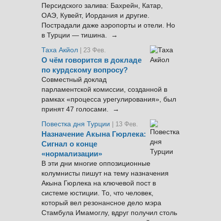
Персидского залива: Бахрейн, Катар,
ОАЭ, Кувейт, Иордания и другие.
Пострадали даже аэропорты и отели. Но
в Турции — тишина. →
Таха Акйол
| 23 Фев.
О чём говорится в докладе
по курдскому вопросу?
Совместный доклад
парламентской комиссии, созданной в
рамках «процесса урегулирования», был
принят 47 голосами. →
Повестка дня Турции
| 13 Фев.
Назначение Акына Гюрлека:
Сигнал о конце
«нормализации»
В эти дни многие оппозиционные
колумнисты пишут на тему назначения
Акына Гюрлека на ключевой пост в
системе юстиции. То, что человек,
который вел резонансное дело мэра
Стамбула Имамоглу, вдруг получил столь