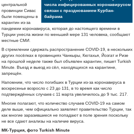
центральной
числа инфицированных коронавирусом
провинции Сивас
связан с празднованием Курбан-
были помещены в
байрама
карантин из-за
пандемии коронавируса, которая до настоящего времени в
Турции унесла жизни по меньшей мере 131 человека, сообщают
местные СМИ.
В стремлении сдержать распространение COVID-19, в нескольких
других посёлках в провинциях Чанкыры, Кютахья, Йозгат и Ризе
на прошлой неделе также был объявлен карантин, пишет Turkish
Minute. Въезд и выезд из сёл, находящихся на карантине,
запрещён.
Напомним, что число погибших в Турции из-за коронавируса в
воскресенье возросло с 23 до 131, в то время как число
подтверждённых случаев с 11 марта увеличилось до 9 тыс. 217.
Многие полагают, что количество случаев COVID-19 на самом
деле выше, чем официально заявляет правительство Турции, так
как многие заразившиеся не попадают в поле зрения поскольку
не все сдают анализы на наличие вируса.
МК-Турция, фото Turkish Minute