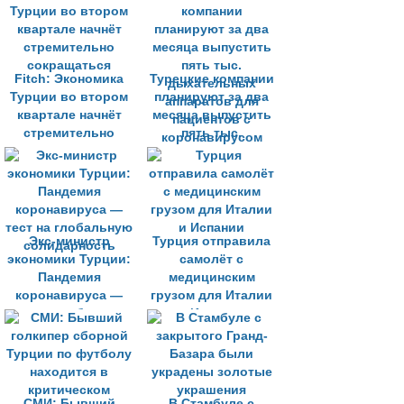
карантина
Fitch: Экономика
Турецкие компании
Турции во втором
планируют за два
квартале начнёт
месяца выпустить
стремительно
пять тыс.
сокращаться
дыхательных
аппаратов для
пациентов с
коронавирусом
Экс-министр
Турция отправила
экономики Турции:
самолёт с
Пандемия
медицинским
коронавируса —
грузом для Италии
тест на глобальную
и Испании
солидарность
СМИ: Бывший
В Стамбуле с