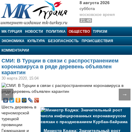
8 августа 2026
суббота
московское время
21:45
МК-Турция
МК-ТУРЦИЯ
НОВОСТИ
ПОЛИТИКА
ОБЩЕСТВО
ТУРИЗМ
ЭКОНОМИКА
КУЛЬТУРА
БЕЗОПАСНОСТЬ
ПРОИСШЕСТВИЯ
КОММЕНТАРИИ
СМИ: В Турции в связи с распространением
коронавируса в ряде деревень объявлен
карантин
30 марта 2020, 15:04
←
→
Шесть деревень в
черноморской
турецкой
провинции
Гюмюшхане и
Министр Коджа: Значительный рост