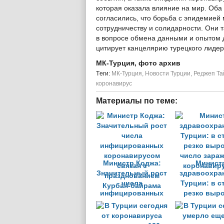
которая оказала влияние на мир. Оба
согласились, что борьба с эпидемией
сотрудничеству и солидарности. Они
в вопросе обмена данными и опытом д
цитирует канцелярию турецкого лиде
МК-Турция, фото архив
Tеги:
МК-Турция
,
Новости Турции
,
Реджеп Та
коронавирус
Материалы по теме:
Министр Коджа:
Минист
Значительный рост
здравоохра
числа
Турции: в с
инфицированных
резко выр
коронавирусом
число зара
связан с
коронавир
празднованием