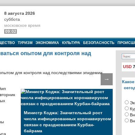
8 августа 2026
суббота
московское время
09:02
ЩЕСТВО
ТУРИЗМ
ЭКОНОМИКА
КУЛЬТУРА
БЕЗОПАСНОСТЬ
ПРОИСШ
ваться опытом для контроля над
USD
7
→
Какое
сего
йип
вторник
рых
Эк
Ку
Министр Коджа: Значительный рост
Вн
числа инфицированных коронавирусом
Вн
ны
связан с празднованием Курбан-
байрама
уса,