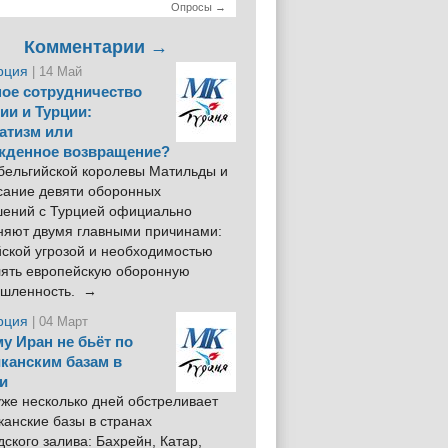
Опросы →
Комментарии →
рция
| 14 Май
ое сотрудничество
ии и Турции:
атизм или
жденное возвращение?
 бельгийской королевы Матильды и
сание девяти оборонных
шений с Турцией официально
няют двумя главными причинами:
йской угрозой и необходимостью
лять европейскую оборонную
шленность. →
рция
| 04 Март
у Иран не бьёт по
канским базам в
и
же несколько дней обстреливает
анские базы в странах
ского залива: Бахрейн, Катар,