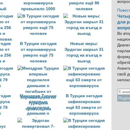
вопро
н
коронавируса
умерло ещё 96
ный
превысило 1000
человек
Повес
ий час
человек
Четыр
для р
вопро
Во вто
нацио
годня
В Турции сегодня
Новые меры:
Девлет
о от
от коронавируса
Эрдоган закрыл 31
парла
а 256
умерло ещё 75
город на въезд и
форму
в и
человек
выезд
обрет
еловек
Ахмет
свой 
непок
годня
Минздрав Турции
В Турции сегодня
ируса
впервые
зафиксировано
ё 79
поделился
ещё 63 смерти от
к
данными о
коронавируса
погибших от
коронавируса по