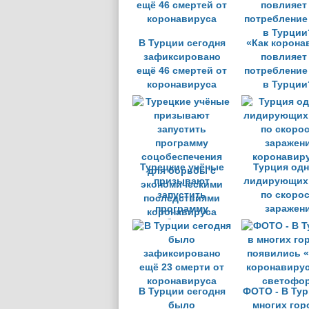
В Турции сегодня
«Как корона
зафиксировано
повлияет
ещё 46 смертей от
потребление
коронавируса
в Турции
Турецкие учёные
Турция одн
призывают
лидирующих 
запустить
по скоро
программу
заражен
соцобеспечения
коронавир
для борьбы с
экономическими
последствиями
коронавируса
В Турции сегодня
ФОТО - В Тур
было
многих гор