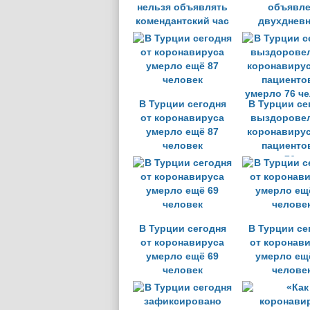
нельзя объявлять
объявле
комендантский час
двухднев
во время пандемии
комендантск
В Турции сегодня
В Турции се
от коронавируса
выздоровел
умерло ещё 87
коронавирус
человек
пациенто
умерло 76 ч
В Турции сегодня
В Турции се
от коронавируса
от коронав
умерло ещё 69
умерло ещ
человек
челове