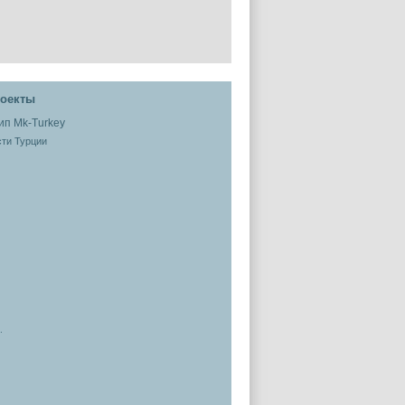
оекты
ти Турции
.