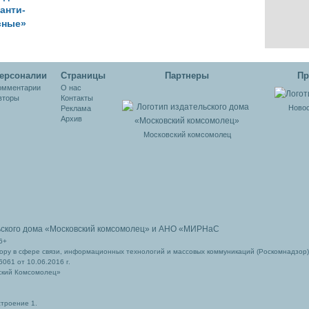
анти-
сные»
ры
ерсоналии
Cтраницы
Партнеры
Пр
омментарии
О нас
вторы
Контакты
Новос
Реклама
Архив
Московский комсомолец
ьского дома
«Московский комсомолец»
и АНО «МИРНаС
6+
ру в сфере связи, информационных технологий и массовых коммуникаций (Роскомнадзор)
061 от 10.06.2016 г.
ский Комсомолец»
строение 1.