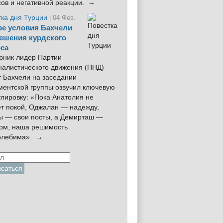
сов и негативной реакции. →
тка дня Турции
| 04 Фев.
е условия Бахчели
ешения курдского
са
рник лидер Партии
налистического движения (ПНД)
 Бахчели на заседании
ментской группы озвучил ключевую
лировку: «Пока Анатолия не
ёт покой, Оджалан — надежду,
ы — свои посты, а Демирташ —
дом, наша решимость
олебима». →