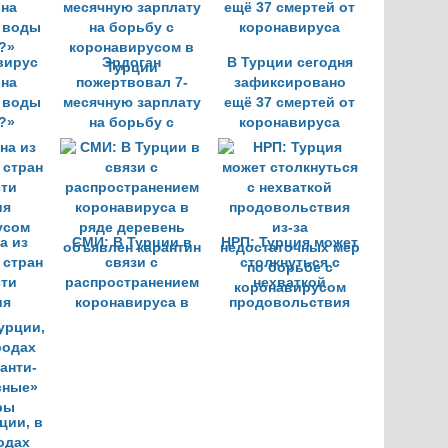
турецким
провинциям
вирус
Эрдоган
В Турции сегодня
 на
пожертвовал 7-
зафиксировано
 воды
месячную зарплату
ещё 37 смертей от
?»
на борьбу с
коронавируса
коронавирусом в
Турции
а из
СМИ: В Турции в
НРП: Турция может
стран
связи с
столкнуться с
сти
распространением
нехваткой
ия
коронавируса в
продовольствия
усом
ряде деревень
из-за
объявлен карантин
недостаточных мер
по борьбе с
коронавирусом
ции, в
одах