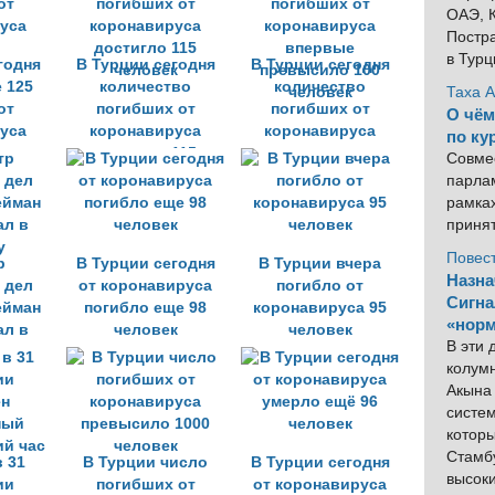
ОАЭ, К
Постра
в Тур
годня
В Турции сегодня
В Турции сегодня
 125
количество
количество
Таха 
от
погибших от
погибших от
О чём
уса
коронавируса
коронавируса
по ку
достигло 115
впервые
Совме
человек
превысило 100
парлам
человек
рамка
приня
Повес
р
В Турции сегодня
В Турции вчера
Назна
 дел
от коронавируса
погибло от
Сигна
ейман
погибло еще 98
коронавируса 95
«норм
ал в
человек
человек
В эти
у
колум
Акына 
систем
котор
Стамбу
в 31
В Турции число
В Турции сегодня
высок
ии
погибших от
от коронавируса