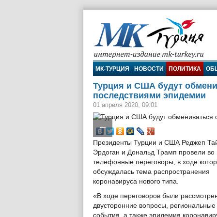
МК-Турция
МК-ТУРЦИЯ
НОВОСТИ
ПОЛИТИКА
ОБ
Турция и США будут обмени
последствиями эпидемии
01 апреля 2020, 09:01
←
Президенты Турции и США Реджеп Та
Эрдоган и Дональд Трамп провели во 
телефонные переговоры, в ходе кото
обсуждалась тема распространения
коронавируса нового типа.
«В ходе переговоров были рассмотре
двусторонние вопросы, региональные
события, а также эпидемия коронавир