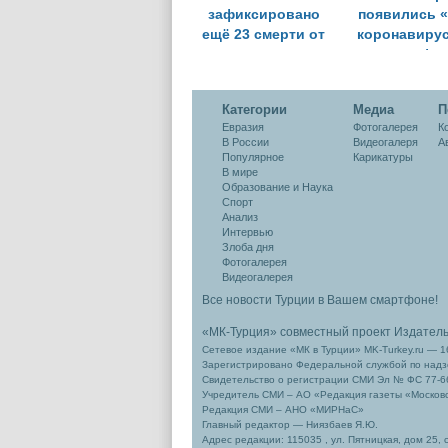
зафиксировано
появились «
ещё 23 смерти от
коронавиру
коронавируса
светофо
Категории
Медиа
П
Евразия
Фотогалерея
К
В России
Видеогалеря
А
Популярное
Карикатуры
В мире
Образование и Наука
Спорт
Анализ
Интервью
Злоба дня
Фотогалерея
Видеогалерея
Все новости Турции в Вашем смартфоне!
«МК-Турция» совместный проект Издател
Сетевое издание «МК в Турции» MK-Turkey.ru — 1
Зарегистрировано Федеральной службой по надзо
Свидетельство о регистрации СМИ Эл № ФС 77-66
Учредитель СМИ – АО «Редакция газеты «Москов
Редакция СМИ – АНО «МИРНаС»
Главный редактор — Ниязбаев Я.Ю.
Адрес редакции: 115035 , ул. Пятницкая, дом 25, 