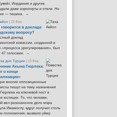
увейт, Иордания и другие.
дали даже аэропорты и отели. Но
ции — тишина. →
Акйол
| 23 Фев.
 говорится в докладе
рдскому вопросу?
стный доклад
ентской комиссии, созданной в
х «процесса урегулирования», был
т 47 голосами. →
тка дня Турции
| 13 Фев.
чение Акына Гюрлека:
л о конце
ализации»
 дни многие оппозиционные
нисты пишут на тему назначения
Гюрлека на ключевой пост в
е юстиции. То, что человек,
ый вел резонансное дело мэра
ла Имамоглу, вдруг получил столь
ие полномочия, вызвало уйму