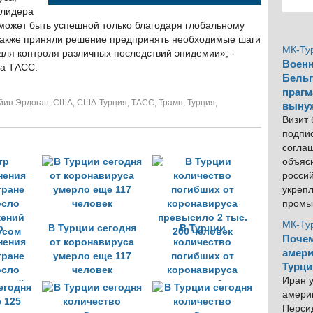
 лидера
 может быть успешной только благодаря глобальному
 также приняли решение предпринять необходимые шаги
МК-Ту
ля контроля различных последствий эпидемии», -
Военн
ра ТАСС.
Бельг
прагм
йип Эрдоган
,
США
,
США-Турция
,
ТАСС
,
Трамп
,
Турция
,
выну
Визит
подпи
согла
объяс
росси
укреп
промы
МК-Ту
р
В Турции сегодня
В Турции
Почем
нения
от коронавируса
количество
амери
тране
умерло еще 117
погибших от
Турци
осло
человек
коронавируса
Иран у
жений
превысило 2 тыс.
америк
усом
200 человек
Персид