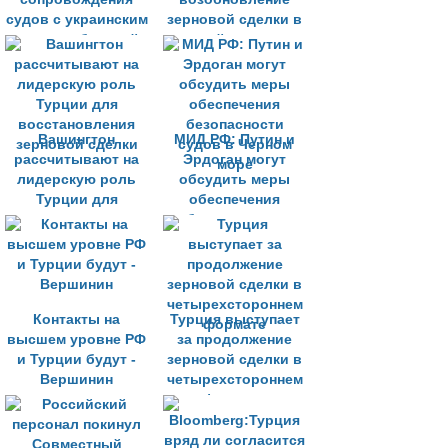
судов с украинским
зерновой сделки в
зерном - бывший
кратчайшие сроки
посол Турции в РФ
Вашингтон
МИД РФ: Путин и
рассчитывают на
Эрдоган могут
лидерскую роль
обсудить меры
Турции для
обеспечения
восстановления
безопасности
зерновой сделки
судов в Черном
море
Контакты на
Турция выступает
высшем уровне РФ
за продолжение
и Турции будут -
зерновой сделки в
Вершинин
четырехстороннем
формате