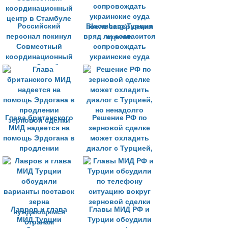
Российский
Bloomberg:Турция
персонал покинул
вряд ли согласится
Совместный
сопровождать
координационный
украинские суда
центр в Стамбуле
после завершения
сделки
Глава британского
Решение РФ по
МИД надеется на
зерновой сделке
помощь Эрдогана в
может охладить
продлении
диалог с Турцией,
зерновой сделки
но ненадолго
Лавров и глава
Главы МИД РФ и
МИД Турции
Турции обсудили