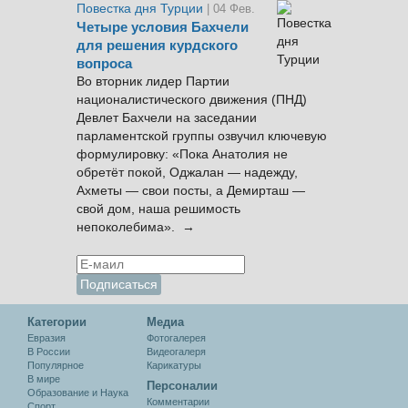
Повестка дня Турции
| 04 Фев.
Четыре условия Бахчели
для решения курдского
вопроса
Во вторник лидер Партии
националистического движения (ПНД)
Девлет Бахчели на заседании
парламентской группы озвучил ключевую
формулировку: «Пока Анатолия не
обретёт покой, Оджалан — надежду,
Ахметы — свои посты, а Демирташ —
свой дом, наша решимость
непоколебима». →
Категории
Медиа
Евразия
Фотогалерея
В России
Видеогалеря
Популярное
Карикатуры
В мире
Персоналии
Образование и Наука
Комментарии
Спорт