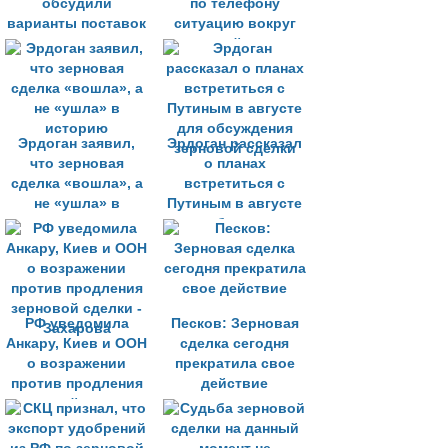
обсудили
по телефону
варианты поставок
ситуацию вокруг
зерна
зерновой сделки
нуждающимся
странам
Эрдоган заявил,
Эрдоган рассказал
что зерновая
о планах
сделка «вошла», а
встретиться с
не «ушла» в
Путиным в августе
историю
для обсуждения
зерновой сделки
РФ уведомила
Песков: Зерновая
Анкару, Киев и ООН
сделка сегодня
о возражении
прекратила свое
против продления
действие
зерновой сделки -
Захарова