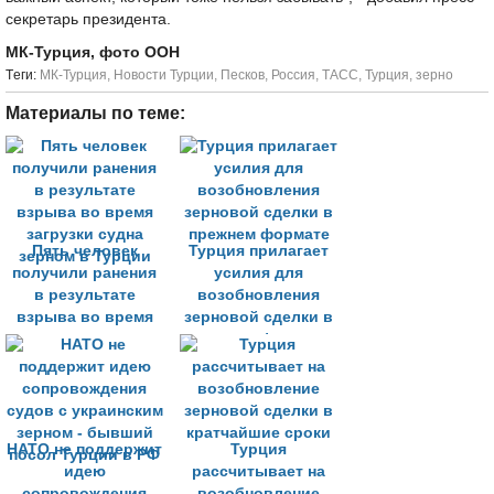
секретарь президента.
МК-Турция, фото ООН
Tеги:
МК-Турция
,
Новости Турции
,
Песков
,
Россия
,
ТАСС
,
Турция
,
зерно
Материалы по теме:
Пять человек
Турция прилагает
получили ранения
усилия для
в результате
возобновления
взрыва во время
зерновой сделки в
загрузки судна
прежнем формате
зерном в Турции
НАТО не поддержит
Турция
идею
рассчитывает на
сопровождения
возобновление