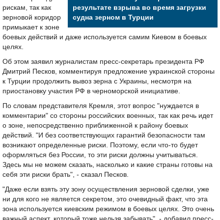
рискам, так как
результате взрыва во время загрузки
зерновой коридор
судна зерном в Турции
примыкает к зоне
боевых действий и даже используется самим Киевом в боевых
целях.
Об этом заявил журналистам пресс-секретарь президента РФ
Дмитрий Песков, комментируя предложение украинской стороны
к Турции продолжить вывоз зерна с Украины, несмотря на
приостановку участия РФ в черноморской инициативе.
По словам представителя Кремля, этот вопрос "нуждается в
комментарии" со стороны российских военных, так как речь идет
о зоне, непосредственно приближенной к району боевых
действий. "И без соответствующих гарантий безопасности там
возникают определенные риски. Поэтому, если что-то будет
оформляться без России, то эти риски должны учитываться.
Здесь мы не можем сказать, насколько и какие страны готовы на
себя эти риски брать", - сказал Песков.
"Даже если взять эту зону осуществления зерновой сделки, уже
ни для кого не является секретом, это очевидный факт, что эта
зона используется киевским режимом в боевых целях. Это очень
важный аспект, который тоже нельзя забывать", - добавил пресс-