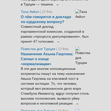
в Турции — тишина. →
Таха Акйол
| 23 Фев.
О чём говорится в докладе
по курдскому вопросу?
Совместный доклад
парламентской комиссии, созданной в
рамках «процесса урегулирования», был
принят 47 голосами. →
Повестка дня Турции
| 13 Фев.
Назначение Акына Гюрлека:
Сигнал о конце
«нормализации»
В эти дни многие оппозиционные
колумнисты пишут на тему назначения
Акына Гюрлека на ключевой пост в
системе юстиции. То, что человек,
который вел резонансное дело мэра
Стамбула Имамоглу, вдруг получил столь
высокие полномочия, вызвало уйму
вопросов и негативной реакции. →
Повестка дня Турции
| 04 Фев.