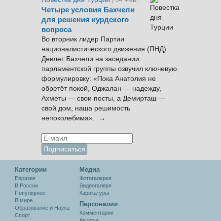
Четыре условия Бахчели
для решения курдского
вопроса
Во вторник лидер Партии
националистического движения (ПНД)
Девлет Бахчели на заседании
парламентской группы озвучил ключевую
формулировку: «Пока Анатолия не
обретёт покой, Оджалан — надежду,
Ахметы — свои посты, а Демирташ —
свой дом, наша решимость
непоколебима». →
Категории
Медиа
Евразия
Фотогалерея
В России
Видеогалеря
Популярное
Карикатуры
В мире
Персоналии
Образование и Наука
Комментарии
Спорт
Авторы