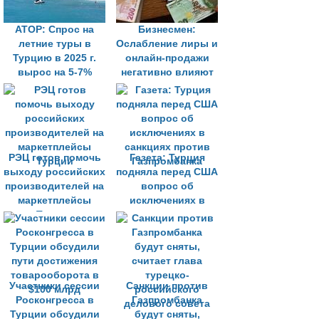
АТОР: Спрос на
Бизнесмен:
летние туры в
Ослабление лиры и
Турцию в 2025 г.
онлайн-продажи
вырос на 5-7%
негативно влияют
на туриндустрию
Турции
РЭЦ готов помочь
Газета: Турция
выходу российских
подняла перед США
производителей на
вопрос об
маркетплейсы
исключениях в
Турции
санкциях против
Газпромбанка
Участники сессии
Санкции против
Росконгресса в
Газпромбанка
Турции обсудили
будут сняты,