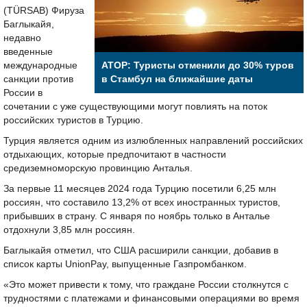
(TÜRSAB) Фируза
Баглыкайя,
недавно
введенные
международные
АТОР: Туристы отменили до 30% туров
санкции против
в Стамбул на ближайшие даты
России в
сочетании с уже существующими могут повлиять на поток
российских туристов в Турцию.
Турция является одним из излюбленных направлений российских
отдыхающих, которые предпочитают в частности
средиземноморскую провинцию Анталья.
За первые 11 месяцев 2024 года Турцию посетили 6,25 млн
россиян, что составило 13,2% от всех иностранных туристов,
прибывших в страну. С января по ноябрь только в Анталье
отдохнули 3,85 млн россиян.
Баглыкайя отметил, что США расширили санкции, добавив в
список карты UnionPay, выпущенные Газпромбанком.
«Это может привести к тому, что граждане России столкнутся с
трудностями с платежами и финансовыми операциями во время