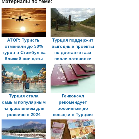
Материалы по теме:
АТОР: Туристы
Турция поддержит
отменили до 30%
выгодные проекты
туров в Стамбул на
по доставке газа
ближайшие даты
после остановки
транзита через
Украину
Турция стала
Генконсул
самым популярным
рекомендует
направлением для
россиянам до
россиян в 2024
поездки в Турцию
году
проверить паспорт
и оформить полис