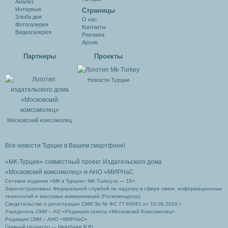
Анализ
Интервью
Cтраницы
Злоба дня
О нас
Фотогалерея
Контакты
Видеогалерея
Реклама
Архив
Партнеры
Проекты
Новости Турции
Московский комсомолец
Все новости Турции в Вашем смартфоне!
«МК-Турция» совместный проект Издательского дома
«Московский комсомолец»
и АНО «МИРНаС
Сетевое издание «МК в Турции» MK-Turkey.ru — 16+
Зарегистрировано Федеральной службой по надзору в сфере связи, информационных
технологий и массовых коммуникаций (Роскомнадзор).
Свидетельство о регистрации СМИ Эл № ФС 77-66061 от 10.06.2016 г.
Учредитель СМИ – АО «Редакция газеты «Московский Комсомолец»
Редакция СМИ – АНО «МИРНаС»
Главный редактор — Ниязбаев Я.Ю.