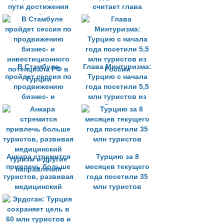
пути достижения
считает глава
товарооборота в
турецко-
$100 млрд
российского
делового совета
В Стамбуле
Глава Минтуризма:
пройдет сессия по
Турцию с начала
продвижению
года посетили 5,5
бизнес- и
млн туристов из
инвестиционного
России
потенциала РФ в
Турции
Анкара стремится
Турцию за 8
привлечь больше
месяцев текущего
туристов, развивая
года посетили 35
медицинский
млн туристов
туризм и другие
направления