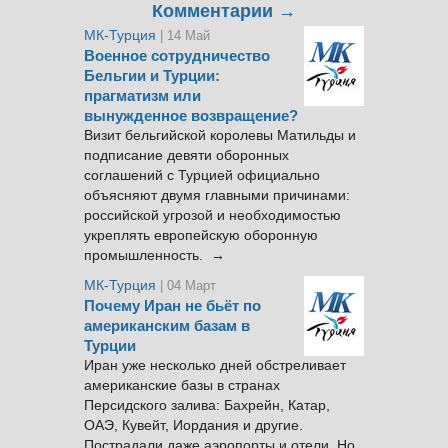
Комментарии →
МК-Турция
| 14 Май
Военное сотрудничество
Бельгии и Турции:
прагматизм или
вынужденное возвращение?
Визит бельгийской королевы Матильды и
подписание девяти оборонных
соглашений с Турцией официально
объясняют двумя главными причинами:
российской угрозой и необходимостью
укреплять европейскую оборонную
промышленность. →
МК-Турция
| 04 Март
Почему Иран не бьёт по
американским базам в
Турции
Иран уже несколько дней обстреливает
американские базы в странах
Персидского залива: Бахрейн, Катар,
ОАЭ, Кувейт, Иордания и другие.
Пострадали даже аэропорты и отели. Но