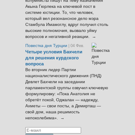
колумнисты пишут на тему назначения
Акына Гюрлека на ключевой пост в
системе юстиции. То, что человек,
который вел резонансное дело мэра
Стамбула Имамоглу, вдруг получил столь
высокие полномочия, вызвало уйму
вопросов и негативной реакции. →
Повестка дня Турции
| 04 Фев.
Четыре условия Бахчели
для решения курдского
вопроса
Во вторник лидер Партии
националистического движения (ПНД)
Девлет Бахчели на заседании
парламентской группы озвучил ключевую
формулировку: «Пока Анатолия не
обретёт покой, Оджалан — надежду,
Ахметы — свои посты, а Демирташ —
свой дом, наша решимость
непоколебима». →