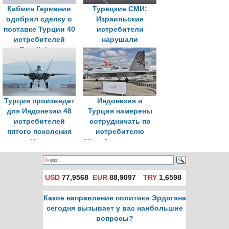
Кабмин Германии
Турецкие СМИ:
одобрил сделку о
Израильские
поставке Турции 40
истребители
истребителей
нарушали
Eurofighter
воздушное
пространство
Турции
Турция произведет
Индонезия и
для Индонезии 48
Турция намерены
истребителей
сотрудничать по
пятого поколения
истребителю
Kaan
"Каан" и подлодкам
USD
77,9568
EUR
88,9097
TRY
1,6598
Какое направление политики Эрдогана
сегодня вызывает у вас наибольшие
вопросы?