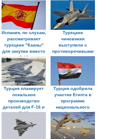
повестке
и Омана
Испания, по слухам,
Турецкие
рассматривает
чиновники
турецкие "Кааны"
выступили с
для закупки вместо
противоречивыми
F-35
заявлениями о
поставках
двигателей для
истребителя KAAN
Турция планирует
Турция одобрила
локальное
участие Египта в
производство
программе
деталей для F-16 и
национального
F-35
истребителя "Каан"