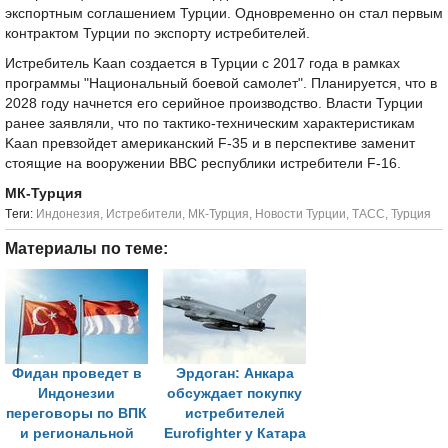
экспортным соглашением Турции. Одновременно он стал первым
контрактом Турции по экспорту истребителей.
Истребитель Kaan создается в Турции с 2017 года в рамках
программы "Национальный боевой самолет". Планируется, что в
2028 году начнется его серийное производство. Власти Турции
ранее заявляли, что по тактико-техническим характеристикам
Kaan превзойдет американский F-35 и в перспективе заменит
стоящие на вооружении ВВС республики истребители F-16.
МК-Турция
Tеги:
Индонезия
,
Истребители
,
МК-Турция
,
Новости Турции
,
ТАСС
,
Турция
Материалы по теме:
Фидан проведет в
Эрдоган: Анкара
Индонезии
обсуждает покупку
переговоры по ВПК
истребителей
и региональной
Eurofighter у Катара