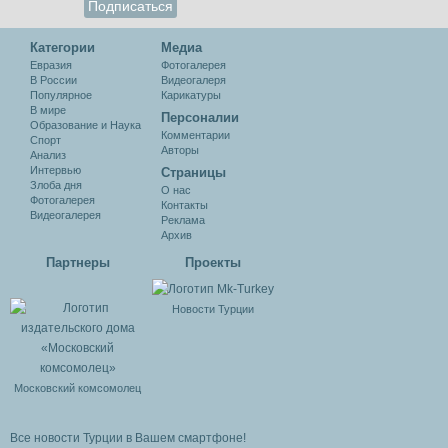
Категории
Медиа
Евразия
Фотогалерея
В России
Видеогалеря
Популярное
Карикатуры
В мире
Персоналии
Образование и Наука
Комментарии
Спорт
Авторы
Анализ
Интервью
Cтраницы
Злоба дня
О нас
Фотогалерея
Контакты
Видеогалерея
Реклама
Архив
Партнеры
Проекты
Новости Турции
Московский комсомолец
Все новости Турции в Вашем смартфоне!