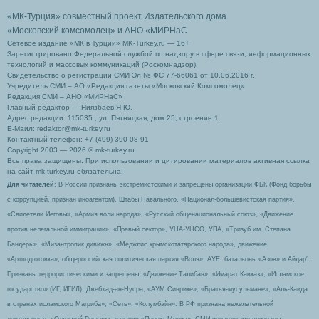
«МК-Турция» совместный проект Издательского дома
«Московский комсомолец»
и АНО «МИРНаС
Сетевое издание «МК в Турции» MK-Turkey.ru — 16+
Зарегистрировано Федеральной службой по надзору в сфере связи, информационных
технологий и массовых коммуникаций (Роскомнадзор).
Свидетельство о регистрации СМИ Эл № ФС 77-66061 от 10.06.2016 г.
Учредитель СМИ – АО «Редакция газеты «Московский Комсомолец»
Редакция СМИ – АНО «МИРНаС»
Главный редактор — Ниязбаев Я.Ю.
Адрес редакции: 115035 , ул. Пятницкая, дом 25, строение 1.
Е-Маил: redaktor@mk-turkey.ru
Контактный телефон: +7 (499) 390-08-91
Copyright 2003 — 2026 © mk-turkey.ru
Все права защищены. При использовании и цитировании материалов активная ссылка
на сайт mk-turkey.ru обязательна!
Для читателей
: В России признаны экстремистскими и запрещены организации ФБК (Фонд борьбы
с коррупцией, признан иноагентом), Штабы Навального, «Национал-большевистская партия»,
«Свидетели Иеговы», «Армия воли народа», «Русский общенациональный союз», «Движение
против нелегальной иммиграции», «Правый сектор», УНА-УНСО, УПА, «Тризуб им. Степана
Бандеры», «Мизантропик дивижн», «Меджлис крымскотатарского народа», движение
«Артподготовка», общероссийская политическая партия «Воля», АУЕ, батальоны «Азов» и Айдар″.
Признаны террористическими и запрещены: «Движение Талибан», «Имарат Кавказ», «Исламское
государство» (ИГ, ИГИЛ), Джебхад-ан-Нусра, «АУМ Синрике», «Братья-мусульмане», «Аль-Каида
в странах исламского Магриба», «Сеть», «Колумбайн». В РФ признана нежелательной
деятельность «Открытой России», издания «Проект Медиа». СМИ-иноагентами признаны: