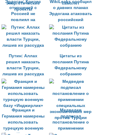
Эрдоган: Кризис
WikiLeaks сообщил
отношений с
о давних планах
Россией не
Эрдогана атаковать
повлиял на
российский
турецкие
самолет
энергетические
проекты
Путин: Аллах
Цитаты из
решил наказать
послания Путина
власти Турции,
Федеральному
лишив их рассудка
собранию
Франция и
Медведев
Германия намерены
подписал
использовать
постановление о
турецкую военную
применении
базу «Инджирлик»
специальных