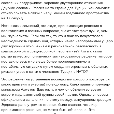
состоянии поддерживать хорошие двусторонние отношения.
Другими словами, Россия не та страна для Турции, чей самолет
стоило сбивать в связи с нарушением воздушного пространства
на 17 секунд.
Нет никаких сомнений, что люди, принимающие решения в
политических и военных вопросах, знают этот факт лучше, чем
мы, журналисты. Если это так, то кто и почему почувствовал
необходимость сделать шаг, который нанес непоправимый ущерб
двусторонним отношениям и региональной безопасности в
краткосрочной и среднесрочной перспективе? Кто и с какой
целью вынес это политически мотивированное решение, которое
поставило весь мир в еще более неопределенную и
нестабильную ситуацию путем создания огромных глобальных
рисков и угроз в связи с членством Турции в НАТО?
Это решение (на устранение последствий которого потребуется
много времени и энергии) по-видимому, было принято премьер-
министром Ахметом Давутоглу, о чем он объявил во время
встречи парламентской группы своей партии. Однако в первом
официальном заявлении по этому поводу, выпущенном дворцом
Эрдогана рано утром во вторник, было сказано, что лицо,
принимавшее решение, не может быть объявлено. Это