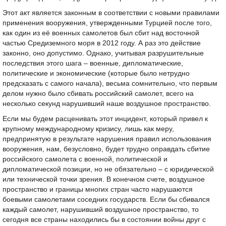
Этот акт является законным в соответствии с новыми правилами
применения вооружения, утвержденными Турцией после того,
как один из её военных самолетов был сбит над восточной
частью Средиземного моря в 2012 году. А раз это действие
законно, оно допустимо. Однако, учитывая разрушительные
последствия этого шага – военные, дипломатические,
политические и экономические (которые было нетрудно
предсказать с самого начала), весьма сомнительно, что первым
делом нужно было сбивать российский самолет, всего на
несколько секунд нарушивший наше воздушное пространство.
Если мы будем расценивать этот инцидент, который привел к
крупному международному кризису, лишь как меру,
предпринятую в результате нарушения правил использования
вооружения, нам, безусловно, будет трудно оправдать сбитие
российского самолета с военной, политической и
дипломатической позиции, но не обязательно – с юридической
или технической точки зрения. В конечном счете, воздушное
пространство и границы многих стран часто нарушаются
боевыми самолетами соседних государств. Если бы сбивался
каждый самолет, нарушивший воздушное пространство, то
сегодня все страны находились бы в состоянии войны друг с