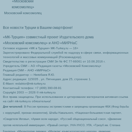
Московский комсомолец
Все новости Турции в Вашем смартфоне!
«МК-Турция» совместный проект Издательского дома
«Московский комсомолец»
и АНО «МИРНаС
Сетевое издание «МК в Турции» MK-Turkey.ru — 16+
Зарегистрировано Федеральной службой по надзору в сфере связи, информационных
технологий и массовых коммуникаций (Роскомнадзор).
Свидетельство о регистрации СМИ Эл № ФС 77-66061 от 10.06.2016 г.
Учредитель СМИ – АО «Редакция газеты «Московский Комсомолец»
Редакция СМИ – АНО «МИРНаС»
Главный редактор — Ниязбаев Я.Ю.
Адрес редакции: 115035 , ул. Пятницкая, дом 25, строение 1.
Е-Маил: redaktor@mk-turkey.ru
Контактный телефон: +7 (499) 390-08-91
Copyright 2003 — 2026 © mk-turkey.ru
Все права защищены. При использовании и цитировании материалов активная ссылка
на сайт mk-turkey.ru обязательна!
Для читателей
: В России признаны экстремистскими и запрещены организации ФБК (Фонд борьбы
с коррупцией, признан иноагентом), Штабы Навального, «Национал-большевистская партия»,
«Свидетели Иеговы», «Армия воли народа», «Русский общенациональный союз», «Движение
против нелегальной иммиграции», «Правый сектор», УНА-УНСО, УПА, «Тризуб им. Степана
Бандеры», «Мизантропик дивижн», «Меджлис крымскотатарского народа», движение