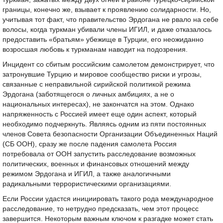
границы, конечно же, взывает к проявлению солидарности. Но,
учитывая тот факт, что правительство Эрдогана не рвало на себе
волосы, когда туркман убивали члены ИГИЛ, и даже отказалось
предоставить «братьям» убежище в Турции, его неожиданно
возросшая любовь к туркманам наводит на подозрения.
Инцидент со сбитым российским самолетом демонстрирует, что
затронувшие Турцию и мировое сообщество риски и угрозы,
связанные с неправильной сирийской политикой режима
Эрдогана (заботящегося о личных амбициях, а не о
национальных интересах), не закончатся на этом. Однако
напряженность с Россией имеет еще один аспект, который
необходимо подчеркнуть. Являясь одним из пяти постоянных
членов Совета безопасности Организации Объединенных Наций
(СБ ООН), сразу же после падения самолета Россия
потребовала от ООН запустить расследование возможных
политических, военных и финансовых отношений между
режимом Эрдогана и ИГИЛ, а также аналогичными
радикальными террористическими организациями.
Если России удастся инициировать такого рода международное
расследование, то нетрудно предсказать, чем этот процесс
завершится. Некоторым важным ключом к разгадке может стать