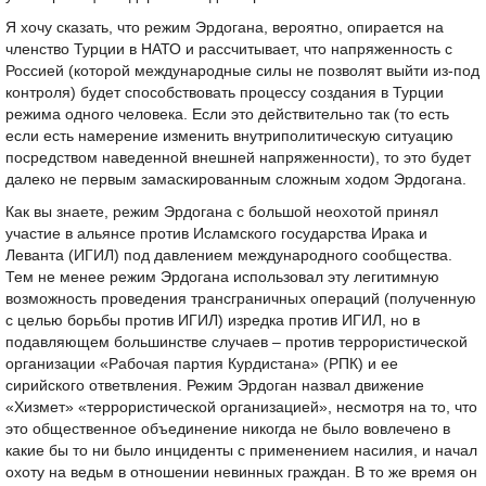
Я хочу сказать, что режим Эрдогана, вероятно, опирается на
членство Турции в НАТО и рассчитывает, что напряженность с
Россией (которой международные силы не позволят выйти из-под
контроля) будет способствовать процессу создания в Турции
режима одного человека. Если это действительно так (то есть
если есть намерение изменить внутриполитическую ситуацию
посредством наведенной внешней напряженности), то это будет
далеко не первым замаскированным сложным ходом Эрдогана.
Как вы знаете, режим Эрдогана с большой неохотой принял
участие в альянсе против Исламского государства Ирака и
Леванта (ИГИЛ) под давлением международного сообщества.
Тем не менее режим Эрдогана использовал эту легитимную
возможность проведения трансграничных операций (полученную
с целью борьбы против ИГИЛ) изредка против ИГИЛ, но в
подавляющем большинстве случаев – против террористической
организации «Рабочая партия Курдистана» (РПК) и ее
сирийского ответвления. Режим Эрдоган назвал движение
«Хизмет» «террористической организацией», несмотря на то, что
это общественное объединение никогда не было вовлечено в
какие бы то ни было инциденты с применением насилия, и начал
охоту на ведьм в отношении невинных граждан. В то же время он