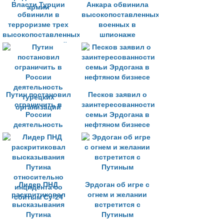
Власти Турции
Анкара обвинила
обвинили в
высокопоставленных
терроризме трех
военных в
высокопоставленных
шпионаже
представителей
армии
Путин постановил
Песков заявил о
ограничить в
заинтересованности
России
семьи Эрдогана в
деятельность
нефтяном бизнесе
турецких
организаций
Лидер ПНД
Эрдоган об игре с
раскритиковал
огнем и желании
высказывания
встретится с
Путина
Путиным