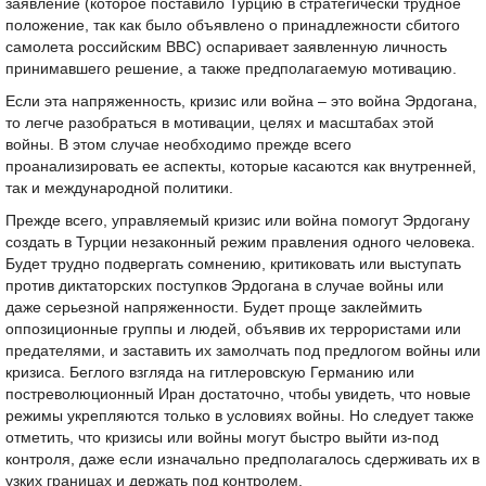
заявление (которое поставило Турцию в стратегически трудное
положение, так как было объявлено о принадлежности сбитого
самолета российским ВВС) оспаривает заявленную личность
принимавшего решение, а также предполагаемую мотивацию.
Если эта напряженность, кризис или война – это война Эрдогана,
то легче разобраться в мотивации, целях и масштабах этой
войны. В этом случае необходимо прежде всего
проанализировать ее аспекты, которые касаются как внутренней,
так и международной политики.
Прежде всего, управляемый кризис или война помогут Эрдогану
создать в Турции незаконный режим правления одного человека.
Будет трудно подвергать сомнению, критиковать или выступать
против диктаторских поступков Эрдогана в случае войны или
даже серьезной напряженности. Будет проще заклеймить
оппозиционные группы и людей, объявив их террористами или
предателями, и заставить их замолчать под предлогом войны или
кризиса. Беглого взгляда на гитлеровскую Германию или
постреволюционный Иран достаточно, чтобы увидеть, что новые
режимы укрепляются только в условиях войны. Но следует также
отметить, что кризисы или войны могут быстро выйти из-под
контроля, даже если изначально предполагалось сдерживать их в
узких границах и держать под контролем.