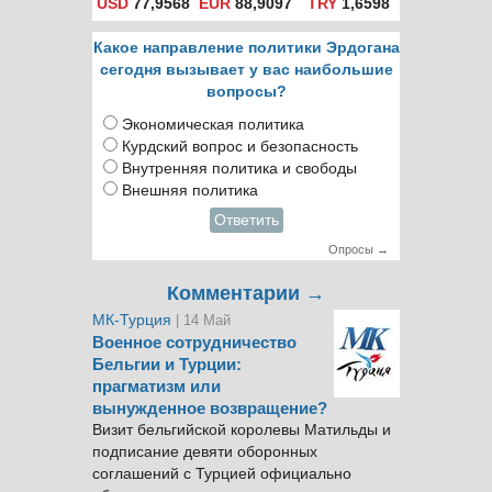
USD
77,9568
EUR
88,9097
TRY
1,6598
Какое направление политики Эрдогана
сегодня вызывает у вас наибольшие
вопросы?
Экономическая политика
Курдский вопрос и безопасность
Внутренняя политика и свободы
Внешняя политика
Ответить
Опросы →
Комментарии →
МК-Турция
| 14 Май
Военное сотрудничество
Бельгии и Турции:
прагматизм или
вынужденное возвращение?
Визит бельгийской королевы Матильды и
подписание девяти оборонных
соглашений с Турцией официально