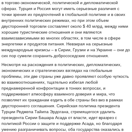
в торгово-экономической, политической и дипломатической
сферах. Турция и Россия могут иметь серьезные различия с
точки зрения их предпочтений в глобальной политике и в своих
внутренних политических режимах, но при этом объем
двусторонней торговли составляет около $ 40 млрд, между ними
хорошие туристические отношения и они являются
взаимозависимыми во многих областях, в том числе в сфере
энергетики и продуктов питания. Невзирая на серьезные
международные кризисы – в Сирии, Грузии и на Украине – они до
сих пор сумели сохранить добрососедские отношения.
Несмотря на расхождения в политических, дипломатических,
экономических и стратегических взглядах на глобальные
проблемы, эти две страны уже давно проявляют особую чуткость
во взаимоотношениях, тщательно избегая любой
преднамеренной конфронтации в тонких вопросах, и
поддерживают атмосферу взаимного доверия и мира, что
позволяет их гражданам ездить в обе страны без виз в рамках
двустороннего соглашения. Сирийская политика президента
Турции Реджепа Тайипа Эрдогана, стремящегося удалить
президента Сирии Башара Асада от власти, идет вразрез с
политикой России о защите и поддержке Асада, но благодаря
умению разграничивать вопросы, оба государства оказались в