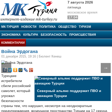
7 августа 2026
пятница
московское время
17:04
МК-Турция
МК-ТУРЦИЯ
НОВОСТИ
ПОЛИТИКА
ОБЩЕСТВО
ТУРИЗМ
ЭКОНОМИКА
КУЛЬТУРА
БЕЗОПАСНОСТЬ
ПРОИСШЕСТВИЯ
КОММЕНТАРИИ
Война Эрдогана
01 декабря 2015, 19:16
|
Бюлент Кенеш
←
→
Турецкие
истребители
сбили российский
самолет, который
Северный альянс поддержит ПВО и
угрожал
авиацию Турции
безопасности
страны тем, что нарушил, несмотря на неоднократные
предупреждения, воздушное пространство Турции на 17 секунд.