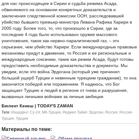
для нас происходящее в Сирии и судьба режима Асада,
обвиняемого на основании конкретных доказательств и
заключения следственной комиссии ООН, расследовавшей
убийство бывшего премьер-министра Ливана Рафика Харири в
2005 году. Более того, то, что произошло в Сирии, где за
последние 4 года было использовано оружие массового
уничтожения, такое как нервно-паралитический газ, – это
серьезнее, чем убийство Харири. Если международные правовые
механизмы придут в движение, то Россия и ее региональные и
международные союзники, такие как режим Асада, будут готовы
предоставить необходимые доказательства и документы. Мы
увидим, если это война Эрдогана (который уже причинил
большой ущерб Турции и невинным турецким гражданам), то она
закончится победой или поражением. Я надеюсь, что Бог
защищает Турцию и людей в регионе от гнева и разрушения,
вызванных личными войнами за личные амбиции.
Бюлент Кенеш
| TODAY'S ZAMAN
Tеги:
Инцидент Су-24
,
МК-Турция
,
Реджеп Тайип Эрдоган
,
Россия
,
Россия-
Турция
,
Турция
Материалы по теме: