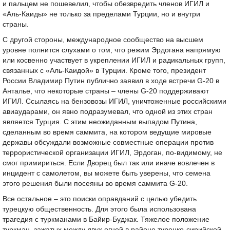
и пальцем не пошевелил, чтобы обезвредить членов ИГИЛ и
«Аль-Каиды» не только за пределами Турции, но и внутри
страны.
С другой стороны, международное сообщество на высшем
уровне полнится слухами о том, что режим Эрдогана напрямую
или косвенно участвует в укреплении ИГИЛ и радикальных групп,
связанных с «Аль-Каидой» в Турции. Кроме того, президент
России Владимир Путин публично заявил в ходе встречи G-20 в
Анталье, что некоторые страны – члены G-20 поддерживают
ИГИЛ. Ссылаясь на бензовозы ИГИЛ, уничтоженные российскими
авиаударами, он явно подразумевал, что одной из этих стран
является Турция. С этим неожиданным выпадом Путина,
сделанным во время саммита, на котором ведущие мировые
державы обсуждали возможные совместные операции против
террористической организации ИГИЛ, Эрдоган, по-видимому, не
смог примириться. Если Дворец был так или иначе вовлечен в
инцидент с самолетом, вы можете быть уверены, что семена
этого решения были посеяны во время саммита G-20.
Все остальное – это поиски оправданий с целью убедить
турецкую общественность. Для этого была использована
трагедия с туркманами в Байир-Буджак. Тяжелое положение
туркман, зажатых между двух огней в районе турецко-сирийской