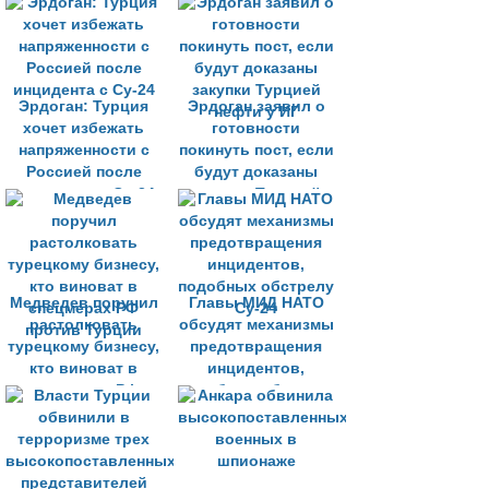
экономических мер
против Турции
Эрдоган: Турция
Эрдоган заявил о
хочет избежать
готовности
напряженности с
покинуть пост, если
Россией после
будут доказаны
инцидента с Су-24
закупки Турцией
нефти у ИГ
Медведев поручил
Главы МИД НАТО
растолковать
обсудят механизмы
турецкому бизнесу,
предотвращения
кто виноват в
инцидентов,
спецмерах РФ
подобных обстрелу
против Турции
Су-24