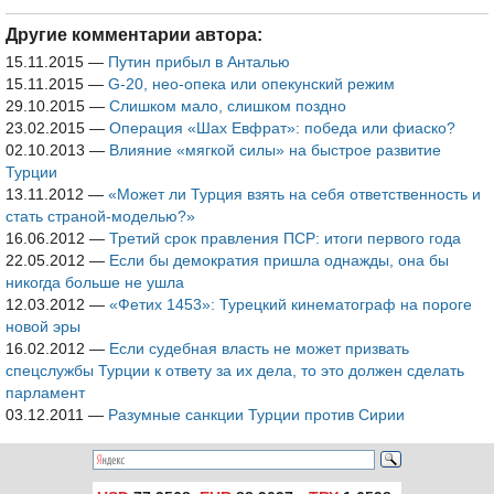
относительно
инцидента со
Другие комментарии автора:
сбитым Су-24
15.11.2015
—
Путин прибыл в Анталью
15.11.2015
—
G-20, нео-опека или опекунский режим
29.10.2015
—
Слишком мало, слишком поздно
23.02.2015
—
Операция «Шах Евфрат»: победа или фиаско?
02.10.2013
—
Влияние «мягкой силы» на быстрое развитие
Турции
13.11.2012
—
«Может ли Турция взять на себя ответственность и
стать страной-моделью?»
16.06.2012
—
Третий срок правления ПСР: итоги первого года
22.05.2012
—
Если бы демократия пришла однажды, она бы
никогда больше не ушла
12.03.2012
—
«Фетих 1453»: Турецкий кинематограф на пороге
новой эры
16.02.2012
—
Если судебная власть не может призвать
спецслужбы Турции к ответу за их дела, то это должен сделать
парламент
03.12.2011
—
Разумные санкции Турции против Сирии