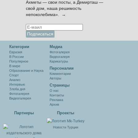
Ахметы — свои посты, а Демирташ —
свой дом, наша решимость
непоколебима». →
Категории
Медиа
Евразия
Фотогалерея
В России
Видеогалеря
Популярное
Карикатуры
В мире
Персоналии
Образование и Наука
Комментарии
Спорт
Авторы
Анализ
Интервью
Cтраницы
Злоба дня
О нас
Фотогалерея
Контакты
Видеогалерея
Реклама
Архив
Партнеры
Проекты
Новости Турции