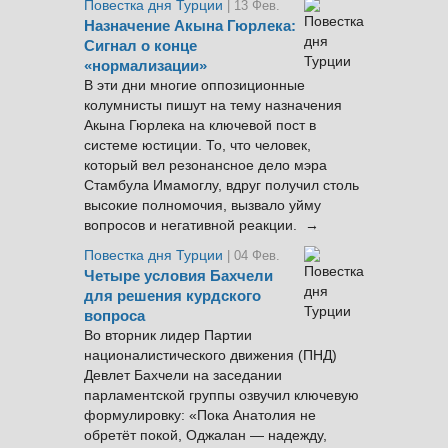
Повестка дня Турции
| 13 Фев.
Назначение Акына Гюрлека:
Сигнал о конце
«нормализации»
В эти дни многие оппозиционные
колумнисты пишут на тему назначения
Акына Гюрлека на ключевой пост в
системе юстиции. То, что человек,
который вел резонансное дело мэра
Стамбула Имамоглу, вдруг получил столь
высокие полномочия, вызвало уйму
вопросов и негативной реакции. →
Повестка дня Турции
| 04 Фев.
Четыре условия Бахчели
для решения курдского
вопроса
Во вторник лидер Партии
националистического движения (ПНД)
Девлет Бахчели на заседании
парламентской группы озвучил ключевую
формулировку: «Пока Анатолия не
обретёт покой, Оджалан — надежду,