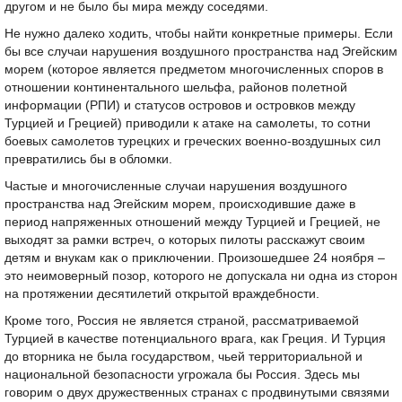
другом и не было бы мира между соседями.
Не нужно далеко ходить, чтобы найти конкретные примеры. Если
бы все случаи нарушения воздушного пространства над Эгейским
морем (которое является предметом многочисленных споров в
отношении континентального шельфа, районов полетной
информации (РПИ) и статусов островов и островков между
Турцией и Грецией) приводили к атаке на самолеты, то сотни
боевых самолетов турецких и греческих военно-воздушных сил
превратились бы в обломки.
Частые и многочисленные случаи нарушения воздушного
пространства над Эгейским морем, происходившие даже в
период напряженных отношений между Турцией и Грецией, не
выходят за рамки встреч, о которых пилоты расскажут своим
детям и внукам как о приключении. Произошедшее 24 ноября –
это неимоверный позор, которого не допускала ни одна из сторон
на протяжении десятилетий открытой враждебности.
Кроме того, Россия не является страной, рассматриваемой
Турцией в качестве потенциального врага, как Греция. И Турция
до вторника не была государством, чьей территориальной и
национальной безопасности угрожала бы Россия. Здесь мы
говорим о двух дружественных странах с продвинутыми связями