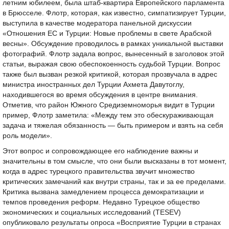
летним юбилеем, была штаб-квартира Европейского парламента
в Брюсселе. Флотр, которая, как известно, симпатизирует Турции,
выступила в качестве модератора панельной дискуссии
«Отношения ЕС и Турции: Новые проблемы в свете Арабской
весны». Обсуждение проводилось в рамках уникальной выставки
фотографий. Флотр задала вопрос, вынесенный в заголовок этой
статьи, выражая свою обеспокоенность судьбой Турции. Вопрос
также был вызван резкой критикой, которая прозвучала в адрес
министра иностранных дел Турции Ахмета Давутоглу,
находившегося во время обсуждения в центре внимания.
Отметив, что район Южного Средиземноморья видит в Турции
пример, Флотр заметила: «Между тем это обескураживающая
задача и тяжелая обязанность — быть примером и взять на себя
роль модели».
Этот вопрос и сопровождающее его наблюдение важны и
значительны в том смысле, что они были высказаны в тот момент,
когда в адрес турецкого правительства звучит множество
критических замечаний как внутри страны, так и за ее пределами.
Критика вызвана замедлением процесса демократизации и
темпов проведения реформ. Недавно Турецкое общество
экономических и социальных исследований (TESEV)
опубликовало результаты опроса «Восприятие Турции в странах