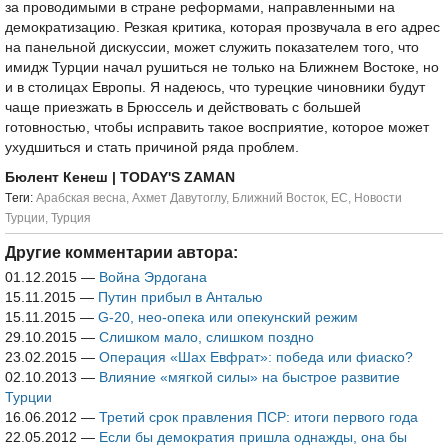
за проводимыми в стране реформами, направленными на
демократизацию. Резкая критика, которая прозвучала в его адрес
на панельной дискуссии, может служить показателем того, что
имидж Турции начал рушиться не только на Ближнем Востоке, но
и в столицах Европы. Я надеюсь, что турецкие чиновники будут
чаще приезжать в Брюссель и действовать с большей
готовностью, чтобы исправить такое восприятие, которое может
ухудшиться и стать причиной ряда проблем.
Бюлент Кенеш
| TODAY'S ZAMAN
Tеги:
Арабская весна
,
Ахмет Давутоглу
,
Ближний Восток
,
ЕС
,
Новости
Турции
,
Турция
Другие комментарии автора:
01.12.2015
—
Война Эрдогана
15.11.2015
—
Путин прибыл в Анталью
15.11.2015
—
G-20, нео-опека или опекунский режим
29.10.2015
—
Слишком мало, слишком поздно
23.02.2015
—
Операция «Шах Евфрат»: победа или фиаско?
02.10.2013
—
Влияние «мягкой силы» на быстрое развитие
Турции
16.06.2012
—
Третий срок правления ПСР: итоги первого года
22.05.2012
—
Если бы демократия пришла однажды, она бы