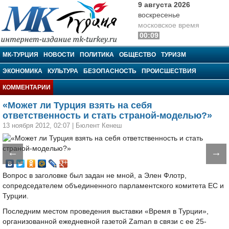
9 августа 2026
воскресенье
московское время
00:09
МК-Турция
МК-ТУРЦИЯ
НОВОСТИ
ПОЛИТИКА
ОБЩЕСТВО
ТУРИЗМ
ЭКОНОМИКА
КУЛЬТУРА
БЕЗОПАСНОСТЬ
ПРОИСШЕСТВИЯ
КОММЕНТАРИИ
«Может ли Турция взять на себя
ответственность и стать страной-моделью?»
13 ноября 2012, 02:07
|
Бюлент Кенеш
←
→
Вопрос в заголовке был задан не мной, а Элен Флотр,
сопредседателем объединенного парламентского комитета ЕС и
Турции.
Последним местом проведения выставки «Время в Турции»,
организованной ежедневной газетой Zaman в связи с ее 25-