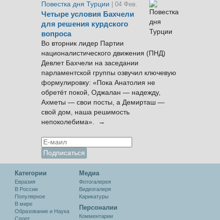
Повестка дня Турции
| 04 Фев.
Четыре условия Бахчели
для решения курдского
вопроса
Во вторник лидер Партии
националистического движения (ПНД)
Девлет Бахчели на заседании
парламентской группы озвучил ключевую
формулировку: «Пока Анатолия не
обретёт покой, Оджалан — надежду,
Ахметы — свои посты, а Демирташ —
свой дом, наша решимость
непоколебима». →
Категории
Медиа
Евразия
Фотогалерея
В России
Видеогалеря
Популярное
Карикатуры
В мире
Персоналии
Образование и Наука
Комментарии
Спорт