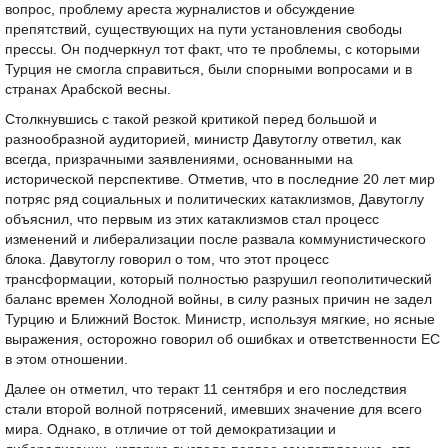
вопрос, проблему ареста журналистов и обсуждение
препятствий, существующих на пути установления свободы
прессы. Он подчеркнул тот факт, что те проблемы, с которыми
Турция не смогла справиться, были спорными вопросами и в
странах Арабской весны.
Столкнувшись с такой резкой критикой перед большой и
разнообразной аудиторией, министр Давутоглу ответил, как
всегда, призрачными заявлениями, основанными на
исторической перспективе. Отметив, что в последние 20 лет мир
потряс ряд социальных и политических катаклизмов, Давутоглу
объяснил, что первым из этих катаклизмов стал процесс
изменений и либерализации после развала коммунистического
блока. Давутоглу говорил о том, что этот процесс
трансформации, который полностью разрушил геополитический
баланс времен Холодной войны, в силу разных причин не задел
Турцию и Ближний Восток. Министр, используя мягкие, но ясные
выражения, осторожно говорил об ошибках и ответственности ЕС
в этом отношении.
Далее он отметил, что теракт 11 сентября и его последствия
стали второй волной потрясений, имевших значение для всего
мира. Однако, в отличие от той демократизации и