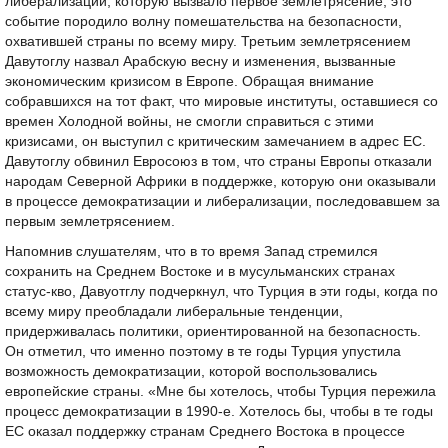
либерализации, которую вызвало первое землетрясение, это
событие породило волну помешательства на безопасности,
охватившей страны по всему миру. Третьим землетрясением
Давутоглу назвал Арабскую весну и изменения, вызванные
экономическим кризисом в Европе. Обращая внимание
собравшихся на тот факт, что мировые институты, оставшиеся со
времен Холодной войны, не смогли справиться с этими
кризисами, он выступил с критическим замечанием в адрес ЕС.
Давутоглу обвинил Евросоюз в том, что страны Европы отказали
народам Северной Африки в поддержке, которую они оказывали
в процессе демократизации и либерализации, последовавшем за
первым землетрясением.
Напомнив слушателям, что в то время Запад стремился
сохранить на Среднем Востоке и в мусульманских странах
статус-кво, Давуотглу подчеркнул, что Турция в эти годы, когда по
всему миру преобладали либеральные тенденции,
придерживалась политики, ориентированной на безопасность.
Он отметил, что именно поэтому в те годы Турция упустила
возможность демократизации, которой воспользовались
европейские страны. «Мне бы хотелось, чтобы Турция пережила
процесс демократизации в 1990-е. Хотелось бы, чтобы в те годы
ЕС оказал поддержку странам Среднего Востока в процессе