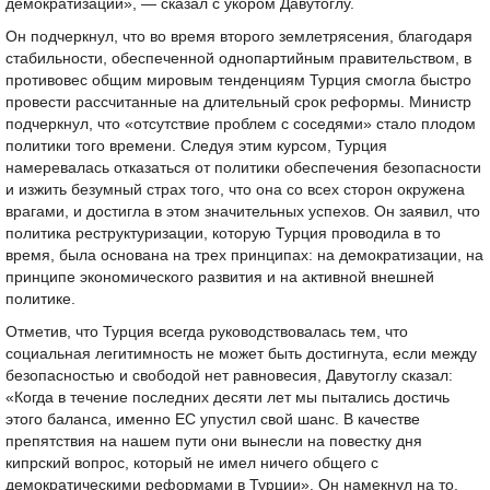
демократизации», — сказал с укором Давутоглу.
Он подчеркнул, что во время второго землетрясения, благодаря
стабильности, обеспеченной однопартийным правительством, в
противовес общим мировым тенденциям Турция смогла быстро
провести рассчитанные на длительный срок реформы. Министр
подчеркнул, что «отсутствие проблем с соседями» стало плодом
политики того времени. Следуя этим курсом, Турция
намеревалась отказаться от политики обеспечения безопасности
и изжить безумный страх того, что она со всех сторон окружена
врагами, и достигла в этом значительных успехов. Он заявил, что
политика реструктуризации, которую Турция проводила в то
время, была основана на трех принципах: на демократизации, на
принципе экономического развития и на активной внешней
политике.
Отметив, что Турция всегда руководствовалась тем, что
социальная легитимность не может быть достигнута, если между
безопасностью и свободой нет равновесия, Давутоглу сказал:
«Когда в течение последних десяти лет мы пытались достичь
этого баланса, именно ЕС упустил свой шанс. В качестве
препятствия на нашем пути они вынесли на повестку дня
кипрский вопрос, который не имел ничего общего с
демократическими реформами в Турции». Он намекнул на то,