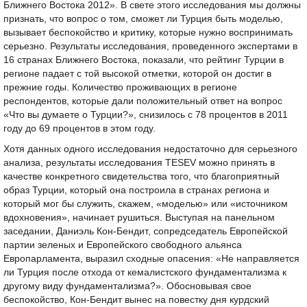
Ближнего Востока 2012». В свете этого исследования мы должны
признать, что вопрос о том, сможет ли Турция быть моделью,
вызывает беспокойство и критику, которые нужно воспринимать
серьезно. Результаты исследования, проведенного экспертами в
16 странах Ближнего Востока, показали, что рейтинг Турции в
регионе падает с той высокой отметки, которой он достиг в
прежние годы. Количество проживающих в регионе
респондентов, которые дали положительный ответ на вопрос
«Что вы думаете о Турции?», снизилось с 78 процентов в 2011
году до 69 процентов в этом году.
Хотя данных одного исследования недостаточно для серьезного
анализа, результаты исследования TESEV можно принять в
качестве конкретного свидетельства того, что благоприятный
образ Турции, который она построила в странах региона и
который мог бы служить, скажем, «моделью» или «источником
вдохновения», начинает рушиться. Выступая на панельном
заседании, Даниэль Кон-Бендит, сопредседатель Европейской
партии зеленых и Европейского свободного альянса
Европарламента, выразил сходные опасения: «Не направляется
ли Турция после отхода от кемалистского фундаментализма к
другому виду фундаментализма?». Обосновывая свое
беспокойство, Кон-Бендит вынес на повестку дня курдский