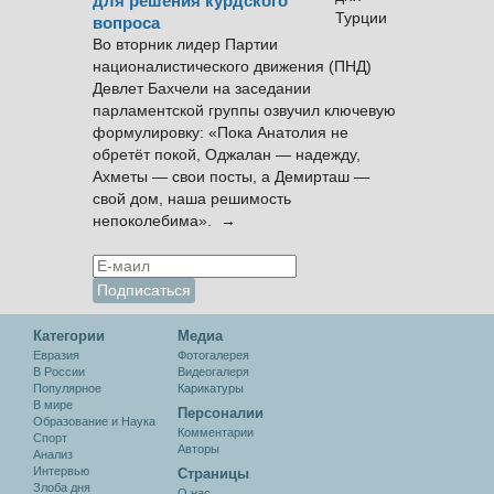
для решения курдского
вопроса
Во вторник лидер Партии
националистического движения (ПНД)
Девлет Бахчели на заседании
парламентской группы озвучил ключевую
формулировку: «Пока Анатолия не
обретёт покой, Оджалан — надежду,
Ахметы — свои посты, а Демирташ —
свой дом, наша решимость
непоколебима». →
Категории
Медиа
Евразия
Фотогалерея
В России
Видеогалеря
Популярное
Карикатуры
В мире
Персоналии
Образование и Наука
Комментарии
Спорт
Авторы
Анализ
Интервью
Cтраницы
Злоба дня
О нас