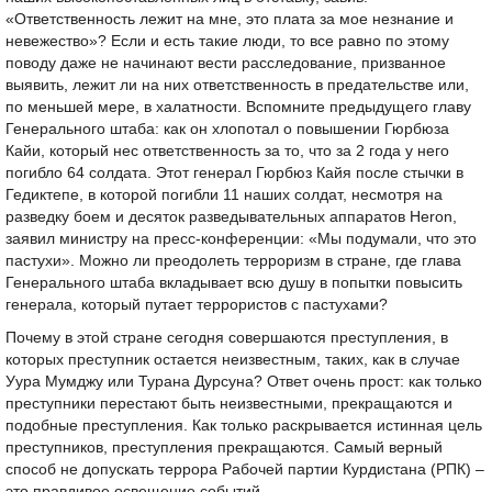
«Ответственность лежит на мне, это плата за мое незнание и
невежество»? Если и есть такие люди, то все равно по этому
поводу даже не начинают вести расследование, призванное
выявить, лежит ли на них ответственность в предательстве или,
по меньшей мере, в халатности. Вспомните предыдущего главу
Генерального штаба: как он хлопотал о повышении Гюрбюза
Кайи, который нес ответственность за то, что за 2 года у него
погибло 64 солдата. Этот генерал Гюрбюз Кайя после стычки в
Гедиктепе, в которой погибли 11 наших солдат, несмотря на
разведку боем и десяток разведывательных аппаратов Heron,
заявил министру на пресс-конференции: «Мы подумали, что это
пастухи». Можно ли преодолеть терроризм в стране, где глава
Генерального штаба вкладывает всю душу в попытки повысить
генерала, который путает террористов с пастухами?
Почему в этой стране сегодня совершаются преступления, в
которых преступник остается неизвестным, таких, как в случае
Уура Мумджу или Турана Дурсуна? Ответ очень прост: как только
преступники перестают быть неизвестными, прекращаются и
подобные преступления. Как только раскрывается истинная цель
преступников, преступления прекращаются. Самый верный
способ не допускать террора Рабочей партии Курдистана (РПК) –
это правдивое освещение событий.