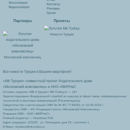
Фотогалерея
Контакты
Видеогалерея
Реклама
Архив
Партнеры
Проекты
Новости Турции
Московский комсомолец
Все новости Турции в Вашем смартфоне!
«МК-Турция» совместный проект Издательского дома
«Московский комсомолец»
и АНО «МИРНаС
Сетевое издание «МК в Турции» MK-Turkey.ru — 16+
Зарегистрировано Федеральной службой по надзору в сфере связи, информационных
технологий и массовых коммуникаций (Роскомнадзор).
Свидетельство о регистрации СМИ Эл № ФС 77-66061 от 10.06.2016 г.
Учредитель СМИ – АО «Редакция газеты «Московский Комсомолец»
Редакция СМИ – АНО «МИРНаС»
Главный редактор — Ниязбаев Я.Ю.
Адрес редакции: 115035 , ул. Пятницкая, дом 25, строение 1.
Е-Маил: redaktor@mk-turkey.ru