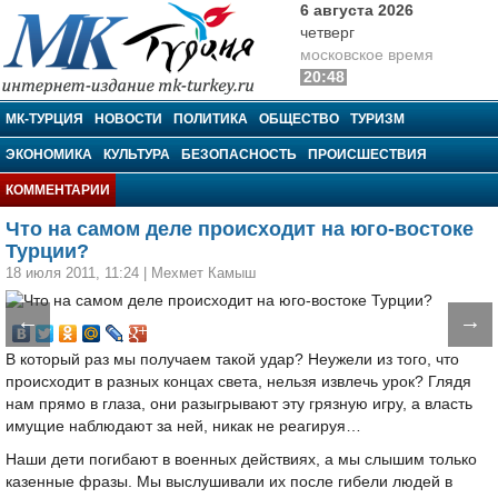
6 августа 2026
четверг
московское время
20:48
МК-Турция
МК-ТУРЦИЯ
НОВОСТИ
ПОЛИТИКА
ОБЩЕСТВО
ТУРИЗМ
ЭКОНОМИКА
КУЛЬТУРА
БЕЗОПАСНОСТЬ
ПРОИСШЕСТВИЯ
КОММЕНТАРИИ
Что на самом деле происходит на юго-востоке
Турции?
18 июля 2011, 11:24
|
Мехмет Камыш
←
→
В который раз мы получаем такой удар? Неужели из того, что
происходит в разных концах света, нельзя извлечь урок? Глядя
нам прямо в глаза, они разыгрывают эту грязную игру, а власть
имущие наблюдают за ней, никак не реагируя…
Наши дети погибают в военных действиях, а мы слышим только
казенные фразы. Мы выслушивали их после гибели людей в