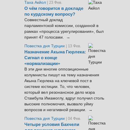
Таха Акйол
| 23 Фев.
О чём говорится в докладе
по курдскому вопросу?
Совместный доклад
парламентской комиссии, созданной в
рамках «процесса урегулирования», был
принят 47 голосами. →
Повестка дня Турции
| 13 Фев.
Назначение Акына Гюрлека:
Сигнал о конце
«нормализации»
В эти дни многие оппозиционные
колумнисты пишут на тему назначения
Акына Гюрлека на ключевой пост в
системе юстиции. То, что человек,
который вел резонансное дело мэра
Стамбула Имамоглу, вдруг получил столь
высокие полномочия, вызвало уйму
вопросов и негативной реакции. →
Повестка дня Турции
| 04 Фев.
Четыре условия Бахчели