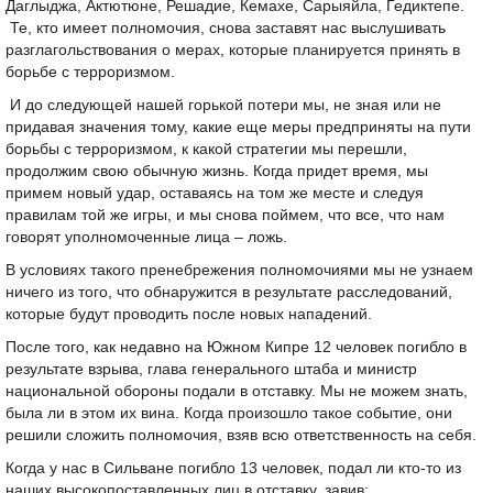
Даглыджа, Актютюне, Решадие, Кемахе, Сарыяйла, Гедиктепе.
Те, кто имеет полномочия, снова заставят нас выслушивать
разглагольствования о мерах, которые планируется принять в
борьбе с терроризмом.
И до следующей нашей горькой потери мы, не зная или не
придавая значения тому, какие еще меры предприняты на пути
борьбы с терроризмом, к какой стратегии мы перешли,
продолжим свою обычную жизнь. Когда придет время, мы
примем новый удар, оставаясь на том же месте и следуя
правилам той же игры, и мы снова поймем, что все, что нам
говорят уполномоченные лица – ложь.
В условиях такого пренебрежения полномочиями мы не узнаем
ничего из того, что обнаружится в результате расследований,
которые будут проводить после новых нападений.
После того, как недавно на Южном Кипре 12 человек погибло в
результате взрыва, глава генерального штаба и министр
национальной обороны подали в отставку. Мы не можем знать,
была ли в этом их вина. Когда произошло такое событие, они
решили сложить полномочия, взяв всю ответственность на себя.
Когда у нас в Сильване погибло 13 человек, подал ли кто-то из
наших высокопоставленных лиц в отставку, завив: