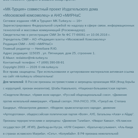
«МК-Турция» совместный проект Издательского дома
«Московский комсомолец»
и АНО «МИРНаС
Сетевое издание «МК в Турции» MK-Turkey.ru — 16+
Зарегистрировано Федеральной службой по надзору в сфере связи, информационных
технологий и массовых коммуникаций (Роскомнадзор).
Свидетельство о регистрации СМИ Эл № ФС 77-66061 от 10.06.2016 г.
Учредитель СМИ – АО «Редакция газеты «Московский Комсомолец»
Редакция СМИ – АНО «МИРНаС»
Главный редактор — Ниязбаев Я.Ю.
Адрес редакции: 115035 , ул. Пятницкая, дом 25, строение 1.
Е-Маил: redaktor@mk-turkey.ru
Контактный телефон: +7 (499) 390-08-91
Copyright 2003 — 2026 © mk-turkey.ru
Все права защищены. При использовании и цитировании материалов активная ссылка
на сайт mk-turkey.ru обязательна!
Для читателей
: В России признаны экстремистскими и запрещены организации ФБК (Фонд борьбы
с коррупцией, признан иноагентом), Штабы Навального, «Национал-большевистская партия»,
«Свидетели Иеговы», «Армия воли народа», «Русский общенациональный союз», «Движение
против нелегальной иммиграции», «Правый сектор», УНА-УНСО, УПА, «Тризуб им. Степана
Бандеры», «Мизантропик дивижн», «Меджлис крымскотатарского народа», движение
«Артподготовка», общероссийская политическая партия «Воля», АУЕ, батальоны «Азов» и Айдар″.
Признаны террористическими и запрещены: «Движение Талибан», «Имарат Кавказ», «Исламское
государство» (ИГ, ИГИЛ), Джебхад-ан-Нусра, «АУМ Синрике», «Братья-мусульмане», «Аль-Каида
в странах исламского Магриба», «Сеть», «Колумбайн». В РФ признана нежелательной