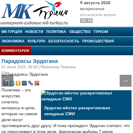
9 августа 2026
воскресенье
московское время
08:39
МК-Турция
МК-ТУРЦИЯ
НОВОСТИ
ПОЛИТИКА
ОБЩЕСТВО
ТУРИЗМ
ЭКОНОМИКА
КУЛЬТУРА
БЕЗОПАСНОСТЬ
ПРОИСШЕСТВИЯ
КОММЕНТАРИИ
Парадоксы Эрдогана
01 июня 2015, 09:00
|
Мюмтазер Тюрконе
←
→
Политика – это
искусство
сочетать
интересы и цели,
Эрдоган жёстко раскритиковал
которые на самом
западные СМИ
деле могут
противоречить друг другу. И пока президент Эрдоган считает, что
он преуспевает в этом деле, фактически выборы 7 июня