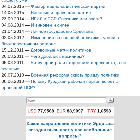
сошел с ума
04.07.2015
—
Фактор националистической партии
14.05.2015
—
Военные и правящая партия
23.09.2014
—
ИГИЛ и ПСР. Союзники или враги?
04.08.2014
—
И виновен и силён
21.04.2014
—
Личное государство Эрдогана
02.05.2012
—
Изменения во внешней политике Турции в
ближневосточном регионе
15.12.2011
—
Договорные матчи политиков
26.08.2011
—
Чего добились насилием?
05.08.2011
—
Битву проиграли сторонники переворота, а не
военные
20.07.2010
—
Военная реформа сквозь призму политики
08.06.2010
—
Почему Курдская рабочая партия воюет с
правящей ПСР?
USD
77,9568
EUR
88,9097
TRY
1,6598
Какое направление политики Эрдогана
сегодня вызывает у вас наибольшие
вопросы?