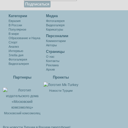
Категории
Медиа
Евразия
Фотогалерея
В России
Видеогалеря
Популярное
Карикатуры
В мире
Персоналии
Образование и Наука
Комментарии
Спорт
Авторы
Анализ
Интервью
Cтраницы
Злоба дня
О нас
Фотогалерея
Контакты
Видеогалерея
Реклама
Архив
Партнеры
Проекты
Новости Турции
Московский комсомолец
Все новости Турции в Вашем смартфоне!