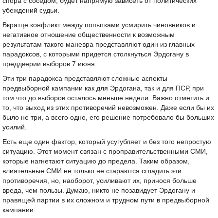
спора с соседом, будет напрямую зависеть от политических
убеждений судьи.
Вкратце конфликт между попытками усмирить чиновников и
негативное отношение общественности к возможным
результатам такого маневра представляют один из главных
парадоксов, с которыми придется столкнуться Эрдогану в
преддверии выборов 7 июня.
Эти три парадокса представляют сложные аспекты
предвыборной кампании как для Эрдогана, так и для ПСР, при
том что до выборов осталось меньше недели. Важно отметить и
то, что выход из этих противоречий невозможен. Даже если бы их
было не три, а всего одно, его решение потребовало бы больших
усилий.
Есть еще один фактор, который усугубляет и без того непростую
ситуацию. Этот момент связан с проправительственными СМИ,
которые нагнетают ситуацию до предела. Таким образом,
влиятельные СМИ не только не стараются сгладить эти
противоречия, но, наоборот, усиливают их, принося больше
вреда, чем пользы. Думаю, никто не позавидует Эрдогану и
правящей партии в их сложном и трудном пути в предвыборной
кампании.