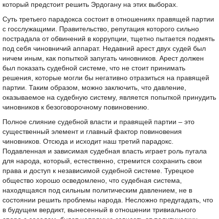
который предстоит решить Эрдогану на этих выборах.
Суть третьего парадокса состоит в отношениях правящей партии
с госслужащими. Правительство, репутация которого сильно
пострадала от обвинений в коррупции, тщетно пытается подмять
под себя чиновничий аппарат. Недавний арест двух судей был
ничем иным, как попыткой запугать чиновников. Арест должен
был показать судебной системе, что не стоит принимать
решения, которые могли бы негативно отразиться на правящей
партии. Таким образом, можно заключить, что давление,
оказываемое на судебную систему, является попыткой принудить
чиновников к безоговорочному повиновению.
Полное слияние судебной власти и правящей партии – это
существенный элемент и главный фактор повиновения
чиновников. Отсюда и исходит наш третий парадокс.
Подавленная и зависимая судебная власть играет роль пугала
для народа, который, естественно, стремится сохранить свои
права и доступ к независимой судебной системе. Турецкое
общество хорошо осведомлено, что судебная система,
находящаяся под сильным политическим давлением, не в
состоянии решить проблемы народа. Несложно предугадать, что
в будущем вердикт, вынесенный в отношении тривиального