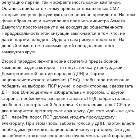
репутацию партии, так и эффективность самой кампании.
Осталось прибавить к этому проправительственные СМИ,
которые всецело фокусируются на персоне президента. На этом
фоне обращения и выступления премьер-министра Ахмета
Давутоглу просто меркнут и не доходят до общественности.
Парадоксальность этой ситуации заключается в том, что, не
давая партии победить, Эрдоган сам рискует проиграть. На
данный момент нет видимых путей преодоления этого
замкнутого круга.
Второй парадокс лежит в корне стратегии предвыборной
кампании, задача которой – оттянуть голоса у прокурдской
Демократической партии народов (ДПН) и Партии
националистического движения (ПНД). Чтобы гарантированно
победить на выборах, ПСР нужно, с одной стороны, сдерживать
ДПН под 10-процентным избирательным порогом. С другой
стороны, необходимо воспрепятствовать ПНД набрать голоса,
особенно в центральной Анатолии. К сожалению, для ПСР эти
два приоритета противоречат друг другу. Для того чтобы не дать
ДПН перейти порог, ПСР должна угодить прокурдскому
электорату. При этом чтобы забрать голоса у ДПН, партии власти
необходимо увеличить националистическую риторику. Эти две
разнобокие стратегии составляют фундаментальный парадокс,