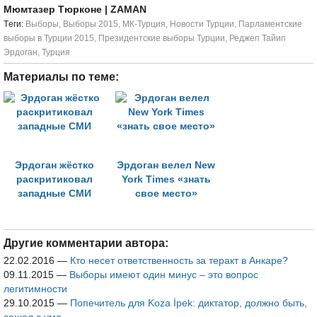
Мюмтазер Тюрконе
| ZAMAN
Tеги:
Выборы
,
Выборы 2015
,
МК-Турция
,
Новости Турции
,
Парламентские
выборы в Турции 2015
,
Президентские выборы Турции
,
Реджеп Тайип
Эрдоган
,
Турция
Материалы по теме:
Эрдоган жёстко
Эрдоган велел New
раскритиковал
York Times «знать
западные СМИ
свое место»
Другие комментарии автора:
22.02.2016
—
Кто несет ответственность за теракт в Анкаре?
09.11.2015
—
Выборы имеют один минус – это вопрос
легитимности
29.10.2015
—
Попечитель для Koza İpek: диктатор, должно быть,