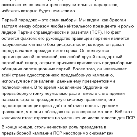
оказываются во власти трех сокрушительных парадоксов,
избежать которые будет немыслимо.
Первый парадокс – это сами выборы. Мы видим, как Эрдоган
застрял между образом якобы нейтрального президента и ролью
лидера Партии справедливости и развития (ПСР). Но факт
остаётся фактом: его руководство правящей партией является
нарушением клятвы о беспристрастности, которую он давал
перед началом президентского срока. Он пользуется
противоречивой полемикой, как любой другой стандартный
партийный лидер, открыто призывая критиковать предвыборные
обещания оппозиционных партий. Более того, он навязывает
всей стране одностороннюю предвыборную кампанию,
используя все привилегии, данные ему президентскими
полномочиями. В то время как влияние Эрдогана на
предвыборную гонку неумолимо растет вместе с его идеями
навязать стране президентскую систему правления, его
односторонняя риторика даёт отчётливо понять турецким
гражданам, что они наблюдают за договорным матчем. Всё это в
конечном итоге отразится на уменьшении числа голосов для ПСР.
В конце концов, столь нечестная роль президента в
предвыборной кампании ПСР неоспоримо снижает как