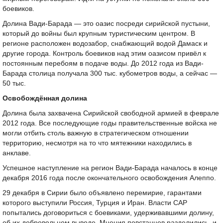
боевиков.
Долина Вади-Барада — это оазис посреди сирийской пустыни,
который до войны был крупным туристическим центром. В
регионе расположен водозабор, снабжающий водой Дамаск и
другие города. Контроль боевиков над этим оазисом привёл к
постоянным перебоям в подаче воды. До 2012 года из Вади-
Барада столица получала 300 тыс. кубометров воды, а сейчас —
50 тыс.
Освобождённая долина
Долина была захвачена Сирийской свободной армией в феврале
2012 года. Все последующие годы правительственные войска не
могли отбить столь важную в стратегическом отношении
территорию, несмотря на то что мятежники находились в
анклаве.
Успешное наступление на регион Вади-Барада началось в конце
декабря 2016 года после окончательного освобождения Алеппо.
29 декабря в Сирии было объявлено перемирие, гарантами
которого выступили Россия, Турция и Иран. Власти САР
попытались договориться с боевиками, удерживавшими долину,
об их добровольном выводе. Мнения повстанцев разделились, и