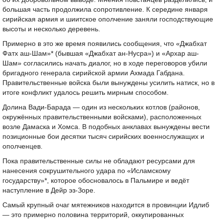
большая часть продолжила сопротивление. К середине января
сирийская армия и шиитское ополчение заняли господствующие
высоты и несколько деревень.
Примерно в это же время появились сообщения, что «Джабхат
Фатх аш-Шам»* (бывшая «Джабхат ан-Нусра») и «Архар аш-
Шам» согласились начать диалог, но в ходе переговоров убили
бригадного генерала сирийской армии Ахмада Габдана.
Правительственные войска были вынуждены усилить натиск, но в
итоге конфликт удалось решить мирным способом.
Долина Вади-Барада — один из нескольких котлов (районов,
окружённых правительственными войсками), расположенных
возле Дамаска и Хомса. В подобных анклавах вынуждены вести
позиционные бои десятки тысяч сирийских военнослужащих и
ополченцев.
Пока правительственные силы не обладают ресурсами для
нанесения сокрушительного удара по «Исламскому
государству»*, которое обосновалось в Пальмире и ведёт
наступление в Дейр эз-Зоре.
Самый крупный очаг мятежников находится в провинции Идлиб
— это примерно половина территорий, оккупированных