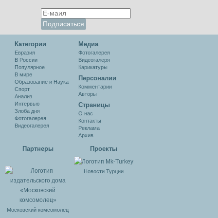
Категории
Медиа
Евразия
Фотогалерея
В России
Видеогалеря
Популярное
Карикатуры
В мире
Персоналии
Образование и Наука
Комментарии
Спорт
Авторы
Анализ
Интервью
Cтраницы
Злоба дня
О нас
Фотогалерея
Контакты
Видеогалерея
Реклама
Архив
Партнеры
Проекты
Новости Турции
Московский комсомолец