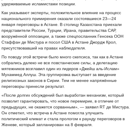
удерживаемые исламистами позиции.
Как указывают эксперты, положительное влияние на процесс
национального примирения оказали состоявшиеся 23—24
января переговоры в Астане. В столицу Казахстана приехали
представители России, Турции, Ирана, правительства САР,
вооружённой оппозиции, а также спецпосланник Генсека ООН
Стаффан де Мистура и посол США в Астане Джордж Крол,
присутствовавший на правах наблюдателя.
По поводу этой встречи было много скепсиса, так как в Астане
собрались далеко не все повстанческие силы, а делегацию
мятежников возглавил один из лидеров «Джейш аль-Ислам»
Мухаммед Аллуш. Эта группировка выступает за введение
религиозных законов в Сирии. Тем не менее напряжённые
переговоры принесли результат.
«После долгих обсуждений был выработан механизм, который
позволит гарантировать, что новое перемирие, в отличие от
предыдущих, не окажется сорванным», — заявил RT де Мистура.
Он отметил, что встреча в Астане помогла улучшить
политический климат и стала прологом к раунду переговоров в
Женеве, который запланирован на 8 февраля.