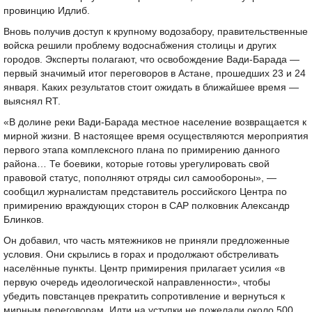
провинцию Идлиб.
Вновь получив доступ к крупному водозабору, правительственные
войска решили проблему водоснабжения столицы и других
городов. Эксперты полагают, что освобождение Вади-Барада —
первый значимый итог переговоров в Астане, прошедших 23 и 24
января. Каких результатов стоит ожидать в ближайшее время —
выяснял RT.
«В долине реки Вади-Барада местное население возвращается к
мирной жизни. В настоящее время осуществляются мероприятия
первого этапа комплексного плана по примирению данного
района… Те боевики, которые готовы урегулировать свой
правовой статус, пополняют отряды сил самообороны», —
сообщил журналистам представитель российского Центра по
примирению враждующих сторон в САР полковник Александр
Блинков.
Он добавил, что часть мятежников не приняли предложенные
условия. Они скрылись в горах и продолжают обстреливать
населённые пункты. Центр примирения прилагает усилия «в
первую очередь идеологической направленности», чтобы
убедить повстанцев прекратить сопротивление и вернуться к
мирным переговорам. Идти на уступки не пожелали около 500