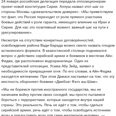
24 января российская делегация передала оппозиционерам
проект новой конституции Сирии. Аллуш назвал этот шаг со
стороны Москвы «доказательством доверия»: «Мы приветствуем
тот факт, что Россия переходит от роли прямого участника
боевых действий к роли гаранта, имеющего влияние на Иран и
Сирию. Для нас это позитивный момент, важный шаг на пути к
урегулированию».
Несмотря на отсутствие конкретных договорённостей,
освобождение района Вади-Барада можно смело назвать плодом
астанинского формата. В казахстанской столице поднимался
вопрос о действиях сирийской армии и боевиков в местечке Айн-
Фиджа, где расположено водохранилище. Один из
представителей оппозиции, Усама Абу Зейд, заявил о
необходимости прекращения огня. По его словам, в Айн-Фиджа
находятся мятежники. При этом Дамаск настаивал на том, что эту
местность обороняют боевики «Джебхат Фатх аш-Шам».
«Мы не боремся против иностранного государства, мы не
начинаем войну против своих соседей, мы просто пытаемся
бороться с террористами, которые находятся внутри нашей
страны. Это реальность. Речь не идёт о том, чтобы сдаться
сирийской армии, речь идёт о том, чтобы освободить источники
воды и предоставить воду для семи миллионов человек», —