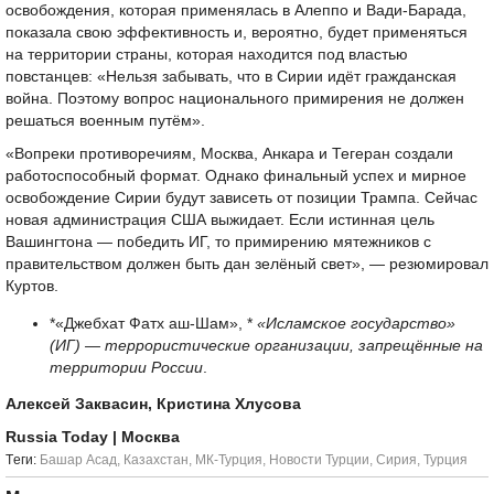
освобождения, которая применялась в Алеппо и Вади-Барада,
показала свою эффективность и, вероятно, будет применяться
на территории страны, которая находится под властью
повстанцев: «Нельзя забывать, что в Сирии идёт гражданская
война. Поэтому вопрос национального примирения не должен
решаться военным путём».
«Вопреки противоречиям, Москва, Анкара и Тегеран создали
работоспособный формат. Однако финальный успех и мирное
освобождение Сирии будут зависеть от позиции Трампа. Сейчас
новая администрация США выжидает. Если истинная цель
Вашингтона — победить ИГ, то примирению мятежников с
правительством должен быть дан зелёный свет», — резюмировал
Куртов.
*«Джебхат Фатх аш-Шам», *
«Исламское государство»
(ИГ) — террористические организации, запрещённые на
территории России
.
Алексей Заквасин, Кристина Хлусова
Russia Today
| Москва
Tеги:
Башар Асад
,
Казахстан
,
МК-Турция
,
Новости Турции
,
Сирия
,
Турция