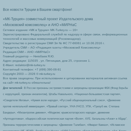
Все новости Турции в Вашем смартфоне!
«МК-Турция» совместный проект Издательского дома
«Московский комсомолец»
и АНО «МИРНаС
Сетевое издание «МК в Турции» MK-Turkey.ru — 16+
Зарегистрировано Федеральной службой по надзору в сфере связи, информационных
технологий и массовых коммуникаций (Роскомнадзор).
Свидетельство о регистрации СМИ Эл № ФС 77-66061 от 10.06.2016 г.
Учредитель СМИ – АО «Редакция газеты «Московский Комсомолец»
Редакция СМИ – АНО «МИРНаС»
Главный редактор — Ниязбаев Я.Ю.
Адрес редакции: 115035 , ул. Пятницкая, дом 25, строение 1.
Е-Маил: redaktor@mk-turkey.ru
Контактный телефон: +7 (499) 390-08-91
Copyright 2003 — 2026 © mk-turkey.ru
Все права защищены. При использовании и цитировании материалов активная ссылка
на сайт mk-turkey.ru обязательна!
Для читателей
: В России признаны экстремистскими и запрещены организации ФБК (Фонд борьбы
с коррупцией, признан иноагентом), Штабы Навального, «Национал-большевистская партия»,
«Свидетели Иеговы», «Армия воли народа», «Русский общенациональный союз», «Движение
против нелегальной иммиграции», «Правый сектор», УНА-УНСО, УПА, «Тризуб им. Степана
Бандеры», «Мизантропик дивижн», «Меджлис крымскотатарского народа», движение
«Артподготовка», общероссийская политическая партия «Воля», АУЕ, батальоны «Азов» и Айдар″.
Признаны террористическими и запрещены: «Движение Талибан», «Имарат Кавказ», «Исламское