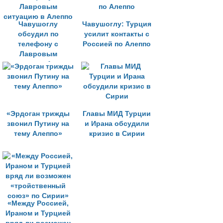
Чавушоглу
Чавушоглу: Турция
обсудил по
усилит контакты с
телефону с
Россией по Алеппо
Лавровым
ситуацию в Алеппо
«Эрдоган трижды
Главы МИД Турции
звонил Путину на
и Ирана обсудили
тему Алеппо»
кризис в Сирии
«Между Россией,
Ираном и Турцией