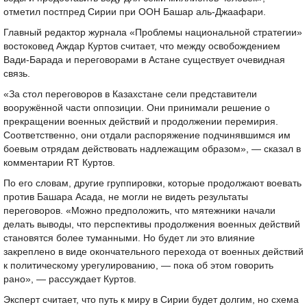
отметил постпред Сирии при ООН Башар аль-Джаафари.
Главный редактор журнала «Проблемы национальной стратегии»
востоковед Аждар Куртов считает, что между освобождением
Вади-Барада и переговорами в Астане существует очевидная
связь.
«За стол переговоров в Казахстане сели представители
вооружённой части оппозиции. Они принимали решение о
прекращении военных действий и продолжении перемирия.
Соответственно, они отдали распоряжение подчинявшимся им
боевым отрядам действовать надлежащим образом», — сказал в
комментарии RT Куртов.
По его словам, другие группировки, которые продолжают воевать
против Башара Асада, не могли не видеть результаты
переговоров. «Можно предположить, что мятежники начали
делать выводы, что перспективы продолжения военных действий
становятся более туманными. Но будет ли это влияние
закреплено в виде окончательного перехода от военных действий
к политическому урегулированию, — пока об этом говорить
рано», — рассуждает Куртов.
Эксперт считает, что путь к миру в Сирии будет долгим, но схема