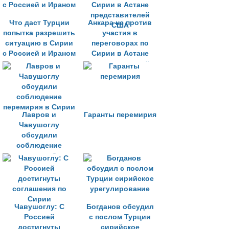
Что даст Турции
Анкара не против
попытка разрешить
участия в
ситуацию в Сирии
переговорах по
с Россией и Ираном
Сирии в Астане
представителей
США
Лавров и
Гаранты перемирия
Чавушоглу
обсудили
соблюдение
перемирия в Сирии
Чавушоглу: C
Богданов обсудил
Россией
с послом Турции
достигнуты
сирийское