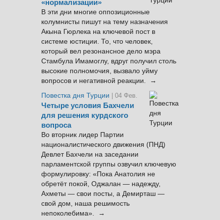
«нормализации»
В эти дни многие оппозиционные
колумнисты пишут на тему назначения
Акына Гюрлека на ключевой пост в
системе юстиции. То, что человек,
который вел резонансное дело мэра
Стамбула Имамоглу, вдруг получил столь
высокие полномочия, вызвало уйму
вопросов и негативной реакции. →
Повестка дня Турции
| 04 Фев.
Четыре условия Бахчели
для решения курдского
вопроса
Во вторник лидер Партии
националистического движения (ПНД)
Девлет Бахчели на заседании
парламентской группы озвучил ключевую
формулировку: «Пока Анатолия не
обретёт покой, Оджалан — надежду,
Ахметы — свои посты, а Демирташ —
свой дом, наша решимость
непоколебима». →