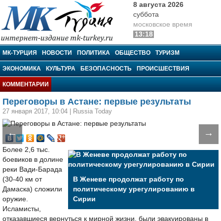
8 августа 2026
суббота
московское время
13:18
МК-Турция
МК-ТУРЦИЯ
НОВОСТИ
ПОЛИТИКА
ОБЩЕСТВО
ТУРИЗМ
ЭКОНОМИКА
КУЛЬТУРА
БЕЗОПАСНОСТЬ
ПРОИСШЕСТВИЯ
КОММЕНТАРИИ
Переговоры в Астане: первые результаты
27 января 2017, 10:04
|
Russia Today
←
→
Более 2,6 тыс.
боевиков в долине
реки Вади-Барада
(30-40 км от
В Женеве продолжат работу по
Дамаска) сложили
политическому урегулированию в
оружие.
Сирии
Исламисты,
отказавшиеся вернуться к мирной жизни, были эвакуированы в