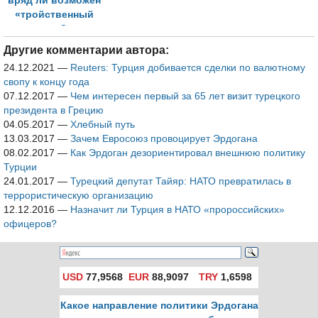
вряд ли возможен
«тройственный
союз» по Сирии»
Другие комментарии автора:
24.12.2021
—
Reuters: Турция добивается сделки по валютному
свопу к концу года
07.12.2017
—
Чем интересен первый за 65 лет визит турецкого
президента в Грецию
04.05.2017
—
Хлебный путь
13.03.2017
—
Зачем Евросоюз провоцирует Эрдогана
08.02.2017
—
Как Эрдоган дезориентировал внешнюю политику
Турции
24.01.2017
—
Турецкий депутат Тайяр: НАТО превратилась в
террористическую организацию
12.12.2016
—
Назначит ли Турция в НАТО «пророссийских»
офицеров?
USD
77,9568
EUR
88,9097
TRY
1,6598
Какое направление политики Эрдогана