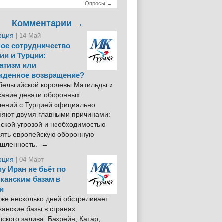
Опросы →
Комментарии →
рция
| 14 Май
ое сотрудничество
ии и Турции:
атизм или
жденное возвращение?
 бельгийской королевы Матильды и
сание девяти оборонных
шений с Турцией официально
няют двумя главными причинами:
йской угрозой и необходимостью
лять европейскую оборонную
шленность. →
рция
| 04 Март
у Иран не бьёт по
канским базам в
и
же несколько дней обстреливает
анские базы в странах
ского залива: Бахрейн, Катар,