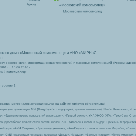
Архив
Московский комсомолец
ьского дома
«Московский комсомолец»
и АНО «МИРНаС
6+
ру в сфере связи, информационных технологий и массовых коммуникаций (Роскомнадзор)
061 от 10.06.2016 г.
ский Комсомолец»
строение 1.
вании материалов активная ссылка на сайт mk-turkey.ru обязательна!
запрещены организации ФБК (Фонд борьбы с коррупцией, признан иноагентом), Штабы Навального, «На
з», «Движение против нелегальной иммиграции», «Правый сектор», УНА-УНСО, УПА, «Тризуб им. Сте
 общероссийская политическая партия «Воля», АУЕ, батальоны «Азов» и Айдар″. Признаны террорист
-ан-Нусра, «АУМ Синрике», «Братья-мусульмане», «Аль-Каида в странах исламского Магриба», «Сеть»
а». СМИ-иноагентами признаны: телеканал «Дождь», «Медуза», «Важные истории», «Голос Америки», 