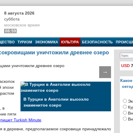
8 августа 2026
суббота
московское время
08:59
ЩЕСТВО
ТУРИЗМ
ЭКОНОМИКА
КУЛЬТУРА
БЕЗОПАСНОСТЬ
ПРОИСШ
 сокровищами уничтожили древнее озеро
USD
7
→
Какое
аскопок
сего
й эпохи
зрастом
В Турции в Анатолии высохло
Эк
знаменитое озеро
Ку
, в
Вн
ние пяти
Вн
,
пишет Turkish Minute
.
я в деревне, предполагаемое сокровище принадлежало