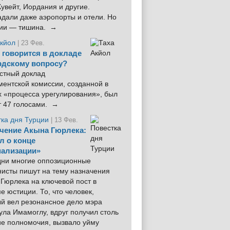
увейт, Иордания и другие.
дали даже аэропорты и отели. Но
ции — тишина. →
Акйол
| 23 Фев.
 говорится в докладе
рдскому вопросу?
стный доклад
ентской комиссии, созданной в
х «процесса урегулирования», был
т 47 голосами. →
тка дня Турции
| 13 Фев.
чение Акына Гюрлека:
л о конце
ализации»
 дни многие оппозиционные
нисты пишут на тему назначения
Гюрлека на ключевой пост в
е юстиции. То, что человек,
ый вел резонансное дело мэра
ла Имамоглу, вдруг получил столь
ие полномочия, вызвало уйму