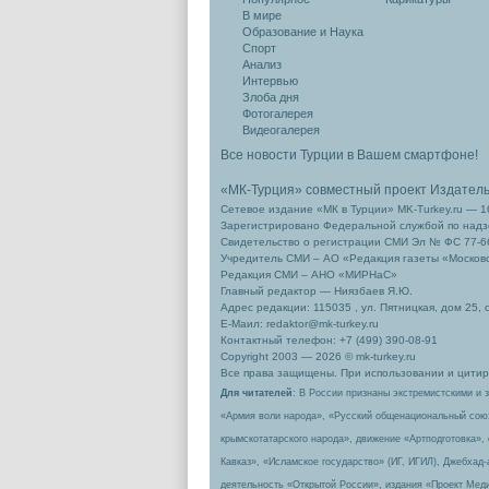
В мире
Образование и Наука
Спорт
Анализ
Интервью
Злоба дня
Фотогалерея
Видеогалерея
Все новости Турции в Вашем смартфоне!
«МК-Турция» совместный проект Издател
Сетевое издание «МК в Турции» MK-Turkey.ru — 1
Зарегистрировано Федеральной службой по надзо
Свидетельство о регистрации СМИ Эл № ФС 77-66
Учредитель СМИ – АО «Редакция газеты «Москов
Редакция СМИ – АНО «МИРНаС»
Главный редактор — Ниязбаев Я.Ю.
Адрес редакции: 115035 , ул. Пятницкая, дом 25, 
Е-Маил: redaktor@mk-turkey.ru
Контактный телефон: +7 (499) 390-08-91
Copyright 2003 — 2026 © mk-turkey.ru
Все права защищены. При использовании и цитиро
Для читателей
: В России признаны экстремистскими и 
«Армия воли народа», «Русский общенациональный сою
крымскотатарского народа», движение «Артподготовка»,
Кавказ», «Исламское государство» (ИГ, ИГИЛ), Джебхад
деятельность «Открытой России», издания «Проект Меди