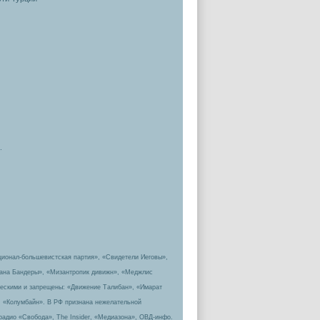
.
ционал-большевистская партия», «Свидетели Иеговы»,
пана Бандеры», «Мизантропик дивижн», «Меджлис
ическими и запрещены: «Движение Талибан», «Имарат
, «Колумбайн». В РФ признана нежелательной
радио «Свобода», The Insider, «Медиазона», ОВД-инфо.