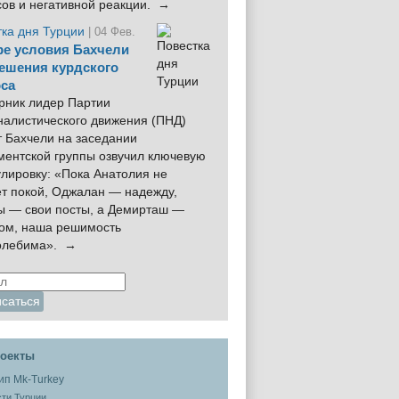
сов и негативной реакции. →
тка дня Турции
| 04 Фев.
е условия Бахчели
ешения курдского
са
рник лидер Партии
налистического движения (ПНД)
 Бахчели на заседании
ментской группы озвучил ключевую
лировку: «Пока Анатолия не
ёт покой, Оджалан — надежду,
ы — свои посты, а Демирташ —
дом, наша решимость
олебима». →
оекты
ти Турции