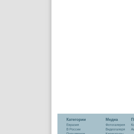
Категории
Медиа
П
Евразия
Фотогалерея
К
В России
Видеогалеря
А
Популярное
Карикатуры