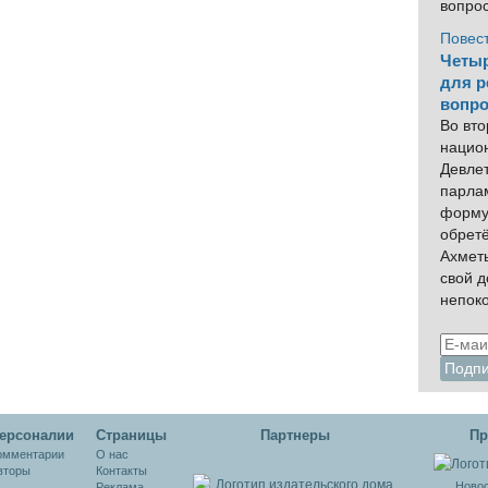
вопро
Повес
Четыр
для р
вопро
Во вто
нацио
Девлет
парла
форму
обрет
Ахмет
свой 
непок
ерсоналии
Cтраницы
Партнеры
Пр
омментарии
О нас
вторы
Контакты
Новос
Реклама