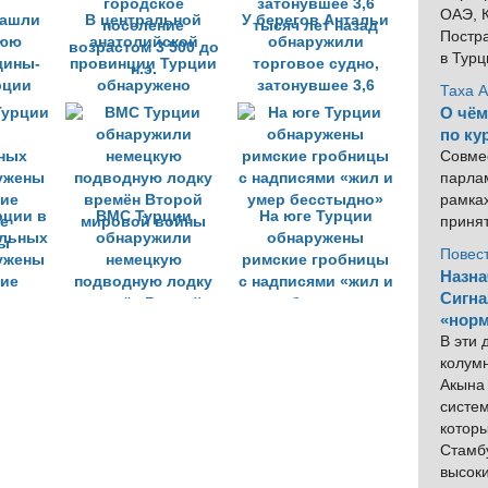
ОАЭ, К
нашли
В центральной
У берегов Антальи
Постра
нюю
анатолийской
обнаружили
в Тур
щины-
провинции Турции
торговое судно,
рции
обнаружено
затонувшее 3,6
Таха 
городское
тысяч лет назад
О чём
поселение
по ку
возрастом 3 500 до
Совме
н.э.
парлам
рамка
рции в
ВМС Турции
На юге Турции
приня
ельных
обнаружили
обнаружены
Повес
ужены
немецкую
римские гробницы
Назна
ние
подводную лодку
с надписями «жил и
Сигна
е
времён Второй
умер бесстыдно»
«норм
цы
мировой войны
В эти
колум
Акына 
систем
котор
Стамбу
высок