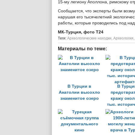
15-му легиону Аполлона, римскому отр
Сообщается, что эксперты были возму
нарушая его тысячелетний экологиче
работы, которые проводились под на
МК-Турция, фото T24
Tеги:
Археологические находки
,
Археология
Материалы по теме:
В Турции в
В Турци
Анатолии высохло
предотвра
знаменитое озеро
кражу окол
тыс. истори
артефакт