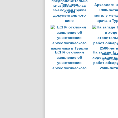
Турецкая
Археологи 
съёмочная группа
1900-лет
документального
могилу жен
кино
врача в Ту
предположительно
обнаружила Ноев
ковчег
ЕСПЧ отклонил
На западе Ту
заявление об
ходе строит
уничтожении
работ обнар
археологического
2500-лет
памятника в Турции
скальны
гробни