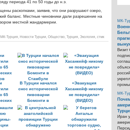
яду периода 41 по 50 годы до н.э.
щены раскопками, заявив, что они разрушают озеро,
ский баланс. Местные чиновники дали разрешение на
МК-Ту
дзором местной жандармерии.
Военн
Бельг
,
МК-Турция
,
Новости Турции
,
Общество
,
Турция
,
Экология
,
стмк
прагм
выну
Визит
подпи
согла
объяс
росси
укреп
и
В Турции начался
«Эвакуация
промы
тили
снос исторической
Хасанкейф никому
МК-Ту
о 65
пивоварни
не повредила»
Почем
ческих
Бомонти в
(ВИДЕО)
амери
ов
Стамбуле
Турци
Иран у
америк
Персид