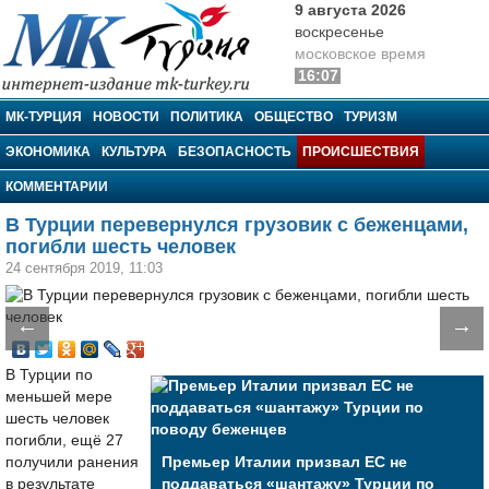
9 августа 2026
воскресенье
московское время
16:07
МК-Турция
МК-ТУРЦИЯ
НОВОСТИ
ПОЛИТИКА
ОБЩЕСТВО
ТУРИЗМ
ЭКОНОМИКА
КУЛЬТУРА
БЕЗОПАСНОСТЬ
ПРОИСШЕСТВИЯ
КОММЕНТАРИИ
В Турции перевернулся грузовик с беженцами,
погибли шесть человек
24 сентября 2019, 11:03
←
→
В Турции по
меньшей мере
шесть человек
погибли, ещё 27
получили ранения
Премьер Италии призвал ЕС не
в результате
поддаваться «шантажу» Турции по