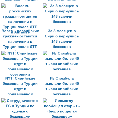
по поводу
наплыва беженцев
беженцев
из Турции
Восемь российских
За 8 месяцев в
граждан остаются
Сирию вернулись
на лечении в
143 тысячи
Турции после ДТП
беженцев
в Анталье
NYT: Сирийские
Из Стамбула
беженцы в Турции
выслали более 40
ждут в
тысяч сирийских
подвешенном
беженцев
состоянии