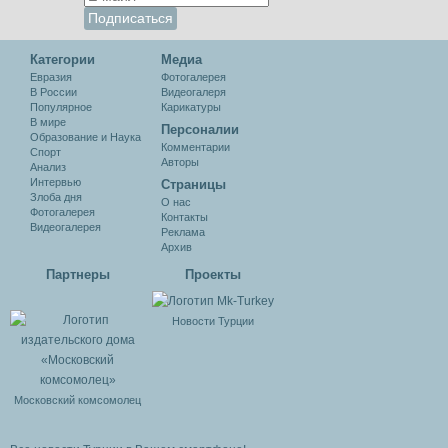
Категории
Медиа
Евразия
Фотогалерея
В России
Видеогалеря
Популярное
Карикатуры
В мире
Персоналии
Образование и Наука
Комментарии
Спорт
Авторы
Анализ
Интервью
Cтраницы
Злоба дня
О нас
Фотогалерея
Контакты
Видеогалерея
Реклама
Архив
Партнеры
Проекты
Новости Турции
Московский комсомолец