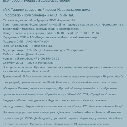
Все новости Турции в Вашем смартфоне!
«МК-Турция» совместный проект Издательского дома
«Московский комсомолец»
и АНО «МИРНаС
Сетевое издание «МК в Турции» MK-Turkey.ru — 16+
Зарегистрировано Федеральной службой по надзору в сфере связи, информационных
технологий и массовых коммуникаций (Роскомнадзор).
Свидетельство о регистрации СМИ Эл № ФС 77-66061 от 10.06.2016 г.
Учредитель СМИ – АО «Редакция газеты «Московский Комсомолец»
Редакция СМИ – АНО «МИРНаС»
Главный редактор — Ниязбаев Я.Ю.
Адрес редакции: 115035 , ул. Пятницкая, дом 25, строение 1.
Е-Маил: redaktor@mk-turkey.ru
Контактный телефон: +7 (499) 390-08-91
Copyright 2003 — 2026 © mk-turkey.ru
Все права защищены. При использовании и цитировании материалов активная ссылка
на сайт mk-turkey.ru обязательна!
Для читателей
: В России признаны экстремистскими и запрещены организации ФБК (Фонд борьбы
с коррупцией, признан иноагентом), Штабы Навального, «Национал-большевистская партия»,
«Свидетели Иеговы», «Армия воли народа», «Русский общенациональный союз», «Движение
против нелегальной иммиграции», «Правый сектор», УНА-УНСО, УПА, «Тризуб им. Степана
Бандеры», «Мизантропик дивижн», «Меджлис крымскотатарского народа», движение
«Артподготовка», общероссийская политическая партия «Воля», АУЕ, батальоны «Азов» и Айдар″.
Признаны террористическими и запрещены: «Движение Талибан», «Имарат Кавказ», «Исламское
государство» (ИГ, ИГИЛ), Джебхад-ан-Нусра, «АУМ Синрике», «Братья-мусульмане», «Аль-Каида
в странах исламского Магриба», «Сеть», «Колумбайн». В РФ признана нежелательной