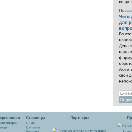
вопро
Повес
Четыр
для р
вопро
Во вто
нацио
Девлет
парла
форму
обрет
Ахмет
свой 
непок
ерсоналии
Cтраницы
Партнеры
Пр
омментарии
О нас
вторы
Контакты
Новос
Реклама