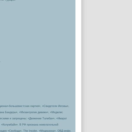
.
ционал-большевистская партия», «Свидетели Иеговы»,
пана Бандеры», «Мизантропик дивижн», «Меджлис
ическими и запрещены: «Движение Талибан», «Имарат
, «Колумбайн». В РФ признана нежелательной
радио «Свобода», The Insider, «Медиазона», ОВД-инфо.