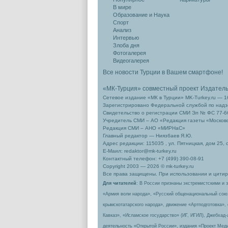
В мире
Образование и Наука
Спорт
Анализ
Интервью
Злоба дня
Фотогалерея
Видеогалерея
Все новости Турции в Вашем смартфоне!
«МК-Турция» совместный проект Издател
Сетевое издание «МК в Турции» MK-Turkey.ru — 1
Зарегистрировано Федеральной службой по надзо
Свидетельство о регистрации СМИ Эл № ФС 77-66
Учредитель СМИ – АО «Редакция газеты «Москов
Редакция СМИ – АНО «МИРНаС»
Главный редактор — Ниязбаев Я.Ю.
Адрес редакции: 115035 , ул. Пятницкая, дом 25, 
Е-Маил: redaktor@mk-turkey.ru
Контактный телефон: +7 (499) 390-08-91
Copyright 2003 — 2026 © mk-turkey.ru
Все права защищены. При использовании и цитиро
Для читателей
: В России признаны экстремистскими и 
«Армия воли народа», «Русский общенациональный сою
крымскотатарского народа», движение «Артподготовка»,
Кавказ», «Исламское государство» (ИГ, ИГИЛ), Джебхад
деятельность «Открытой России», издания «Проект Меди