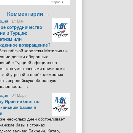
Опросы →
Комментарии →
рция
| 14 Май
ое сотрудничество
ии и Турции:
атизм или
жденное возвращение?
 бельгийской королевы Матильды и
сание девяти оборонных
шений с Турцией официально
няют двумя главными причинами:
йской угрозой и необходимостью
лять европейскую оборонную
шленность. →
рция
| 04 Март
у Иран не бьёт по
канским базам в
и
же несколько дней обстреливает
анские базы в странах
ского залива: Бахрейн, Катар,