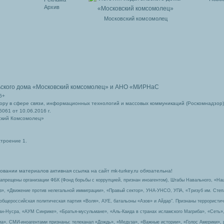
Архив
Московский комсомолец
ьского дома
«Московский комсомолец»
и АНО «МИРНаС
6+
ру в сфере связи, информационных технологий и массовых коммуникаций (Роскомнадзор)
061 от 10.06.2016 г.
ский Комсомолец»
строение 1.
вании материалов активная ссылка на сайт mk-turkey.ru обязательна!
запрещены организации ФБК (Фонд борьбы с коррупцией, признан иноагентом), Штабы Навального, «На
з», «Движение против нелегальной иммиграции», «Правый сектор», УНА-УНСО, УПА, «Тризуб им. Сте
 общероссийская политическая партия «Воля», АУЕ, батальоны «Азов» и Айдар″. Признаны террорист
-ан-Нусра, «АУМ Синрике», «Братья-мусульмане», «Аль-Каида в странах исламского Магриба», «Сеть»
а». СМИ-иноагентами признаны: телеканал «Дождь», «Медуза», «Важные истории», «Голос Америки», 