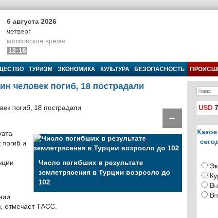
6 августа 2026
четверг
московское время
12:16
ЩЕСТВО
ТУРИЗМ
ЭКОНОМИКА
КУЛЬТУРА
БЕЗОПАСНОСТЬ
ПРОИСШ
ин человек погиб, 18 пострадали
USD
7
→
Какое
уата
сего
 погиб и
нции
Число погибших в результате
Эк
землетрясения в Турции возросло до
Ку
102
Вн
Вн
нии
, отмечает ТАСС.