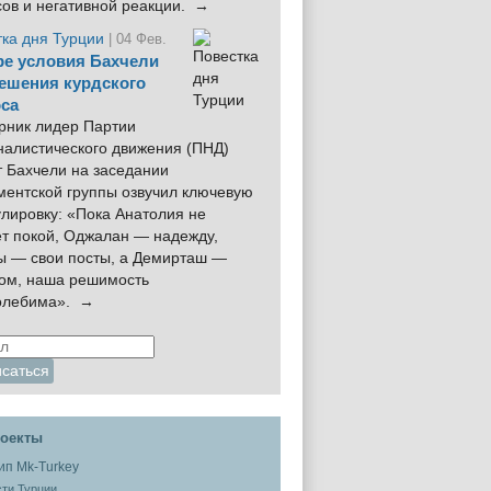
сов и негативной реакции. →
тка дня Турции
| 04 Фев.
е условия Бахчели
ешения курдского
са
рник лидер Партии
налистического движения (ПНД)
 Бахчели на заседании
ментской группы озвучил ключевую
лировку: «Пока Анатолия не
ёт покой, Оджалан — надежду,
ы — свои посты, а Демирташ —
дом, наша решимость
олебима». →
оекты
ти Турции