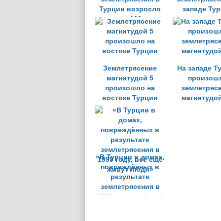
Турции возросло
западе Ту
до 102
возросло д
Землетрясение
На западе Т
магнитудой 5
произош
произошло на
землетряс
востоке Турции
магнитудой
«В Турции в домах,
повреждённых в
результате
землетрясения в
1999 году, всё ещё
живут люди»