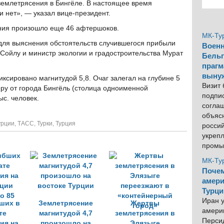
 землетрясения в Бингёле. В настоящее время
и нет», — указал вице-президент.
ения произошло еще 46 афтершоков.
МК-Ту
для выяснения обстоятельств случившегося прибыли
Военн
Сойлу и министр экологии и градостроительства Мурат
Бельг
прагм
выну
ксировано магнитудой 5,8. Очаг залегал на глубине 5
Визит
еру от города Бингёль (столица одноименной
подпи
ыс. человек.
согла
объяс
урции
,
ТАСС
,
Турки
,
Турция
росси
укреп
промы
МК-Ту
Почем
амери
Турци
Иран у
ших в
Землетрясение
Жертвы
америк
те
магнитудой 4,7
землетрясения в
Персид
ия на
произошло на
Элязыге