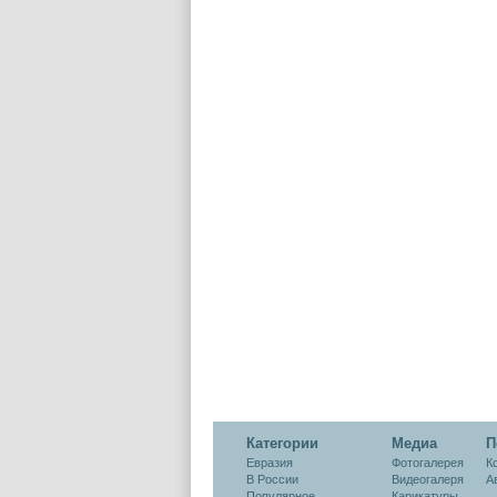
Категории
Медиа
П
Евразия
Фотогалерея
К
В России
Видеогалеря
А
Популярное
Карикатуры