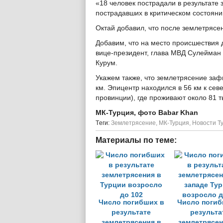
«18 человек пострадали в результате
пострадавших в критическом состояни
Октай добавил, что после землетряс
Добавим, что на место происшествия 
вице-президент, глава МВД Сулейман 
Курум.
Укажем также, что землетрясение зафи
км. Эпицентр находился в 56 км к сев
провинции), где проживают около 81 т
МК-Турция, фото Babar Khan
Tеги:
Землетрясение
,
МК-Турция
,
Новости Т
Материалы по теме:
Число погибших в
Число погиб
результате
результа
землетрясения в
землетрясен