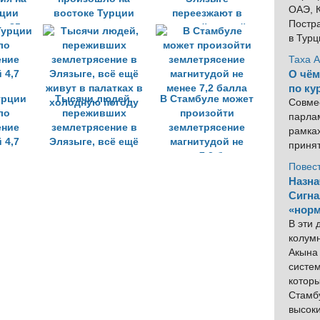
ОАЭ, К
рции
востоке Турции
переезжают в
Постра
о 85
«контейнерный
в Тур
город»
Таха 
О чём
по ку
урции
Тысячи людей,
В Стамбуле может
Совме
ло
переживших
произойти
парлам
ение
землетрясение в
землетрясение
рамка
 4,7
Элязыге, всё ещё
магнитудой не
приня
живут в палатках в
менее 7,2 балла
Повес
холодную погоду
Назна
Сигна
«норм
В эти
колум
Акына 
систем
котор
Стамбу
высок