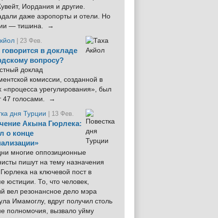
увейт, Иордания и другие.
дали даже аэропорты и отели. Но
ции — тишина. →
Акйол
| 23 Фев.
 говорится в докладе
рдскому вопросу?
стный доклад
ентской комиссии, созданной в
х «процесса урегулирования», был
т 47 голосами. →
тка дня Турции
| 13 Фев.
чение Акына Гюрлека:
л о конце
ализации»
 дни многие оппозиционные
нисты пишут на тему назначения
Гюрлека на ключевой пост в
е юстиции. То, что человек,
ый вел резонансное дело мэра
ла Имамоглу, вдруг получил столь
ие полномочия, вызвало уйму