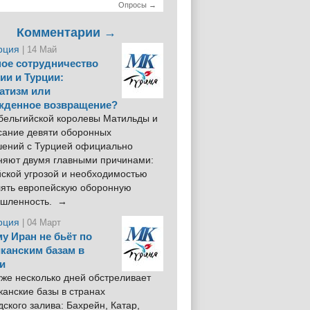
Опросы →
Комментарии →
рция
| 14 Май
ое сотрудничество
ии и Турции:
атизм или
жденное возвращение?
 бельгийской королевы Матильды и
сание девяти оборонных
шений с Турцией официально
няют двумя главными причинами:
йской угрозой и необходимостью
лять европейскую оборонную
шленность. →
рция
| 04 Март
у Иран не бьёт по
канским базам в
и
же несколько дней обстреливает
анские базы в странах
ского залива: Бахрейн, Катар,