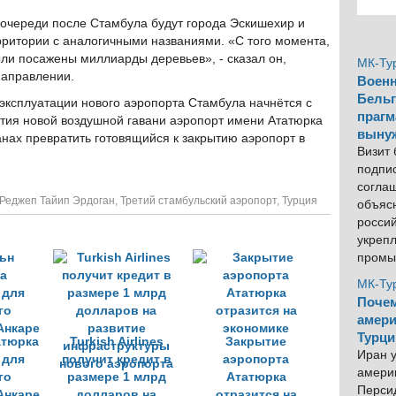
очереди после Стамбула будут города Эскишехир и
ерритории с аналогичными названиями. «С того момента,
ыли посажены миллиарды деревьев», - сказал он,
МК-Ту
направлении.
Военн
Бельг
эксплуатации нового аэропорта Стамбула начнётся с
прагм
рытия новой воздушной гавани аэропорт имени Ататюрка
выну
анах превратить готовящийся к закрытию аэропорт в
Визит
подпи
согла
Реджеп Тайип Эрдоган
,
Третий стамбульский аэропорт
,
Турция
объяс
росси
укреп
промы
МК-Ту
Почем
амери
Турци
атюрка
Turkish Airlines
Закрытие
Иран у
 для
получит кредит в
аэропорта
америк
го
размере 1 млрд
Ататюрка
Персид
Анкаре
долларов на
отразится на