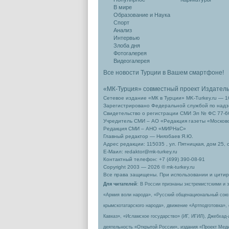
В мире
Образование и Наука
Спорт
Анализ
Интервью
Злоба дня
Фотогалерея
Видеогалерея
Все новости Турции в Вашем смартфоне!
«МК-Турция» совместный проект Издател
Сетевое издание «МК в Турции» MK-Turkey.ru — 1
Зарегистрировано Федеральной службой по надзо
Свидетельство о регистрации СМИ Эл № ФС 77-66
Учредитель СМИ – АО «Редакция газеты «Москов
Редакция СМИ – АНО «МИРНаС»
Главный редактор — Ниязбаев Я.Ю.
Адрес редакции: 115035 , ул. Пятницкая, дом 25, 
Е-Маил: redaktor@mk-turkey.ru
Контактный телефон: +7 (499) 390-08-91
Copyright 2003 — 2026 © mk-turkey.ru
Все права защищены. При использовании и цитиро
Для читателей
: В России признаны экстремистскими и 
«Армия воли народа», «Русский общенациональный сою
крымскотатарского народа», движение «Артподготовка»,
Кавказ», «Исламское государство» (ИГ, ИГИЛ), Джебхад
деятельность «Открытой России», издания «Проект Меди