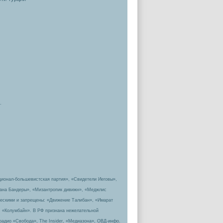
.
ционал-большевистская партия», «Свидетели Иеговы»,
пана Бандеры», «Мизантропик дивижн», «Меджлис
ическими и запрещены: «Движение Талибан», «Имарат
, «Колумбайн». В РФ признана нежелательной
радио «Свобода», The Insider, «Медиазона», ОВД-инфо.