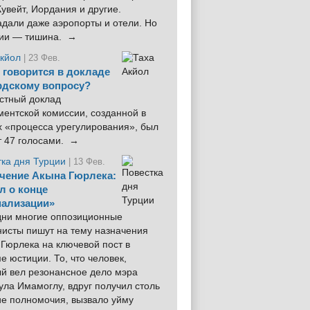
увейт, Иордания и другие.
дали даже аэропорты и отели. Но
ции — тишина. →
Акйол
| 23 Фев.
 говорится в докладе
рдскому вопросу?
стный доклад
ентской комиссии, созданной в
х «процесса урегулирования», был
т 47 голосами. →
тка дня Турции
| 13 Фев.
чение Акына Гюрлека:
л о конце
ализации»
 дни многие оппозиционные
нисты пишут на тему назначения
Гюрлека на ключевой пост в
е юстиции. То, что человек,
ый вел резонансное дело мэра
ла Имамоглу, вдруг получил столь
ие полномочия, вызвало уйму