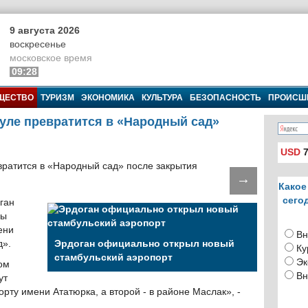
9 августа 2026
воскресенье
московское время
09:28
ЩЕСТВО
ТУРИЗМ
ЭКОНОМИКА
КУЛЬТУРА
БЕЗОПАСНОСТЬ
ПРОИСШ
уле превратится в «Народный сад»
USD
7
→
Какое
сего
ган
ны
ени
Вн
д».
Эрдоган официально открыл новый
Ку
стамбульский аэропорт
Эк
ом
Вн
ут
орту имени Ататюрка, а второй - в районе Маслак», -