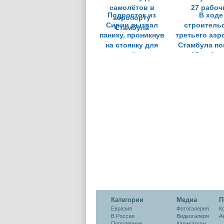
Подросток из
В ходе
Сирии вызвал
строитель
панику, проникнув
третьего аэр
на стоянку для
Стамбула по
самолётов в
27 рабоч
аэропорту
Стамбула
Категории
Медиа
П
Евразия
Фотогалерея
К
В России
Видеогалеря
А
Популярное
Карикатуры