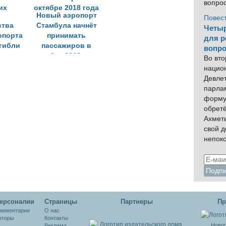
вопро
Новый аэропорт
Повес
ства
Стамбула начнёт
Четыр
опорта
принимать
для р
гибли
пассажиров в
вопро
их
октябре 2018 года
Во вто
нацио
Девлет
парла
форму
обрет
Ахмет
свой 
непок
ерсоналии
Cтраницы
Партнеры
Пр
омментарии
О нас
вторы
Контакты
Новос
Реклама