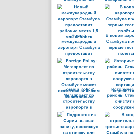
аэропорт
Новый
В новом аэр
международный
Стамбула пр
аэропорт Стамбула
первые тес
предоставит
полёты
рабочие места 1,5
млн человек
Foreign Policy:
Историчес
Мегапроект по
районы Ста
строительству
очистят 
аэропорта в
сооружен
Стамбуле может
портящи
оказаться слишком
перспект
масштабным