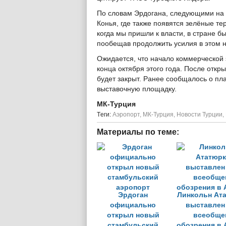
По словам Эрдогана, следующими на 
Конья, где также появятся зелёные т
когда мы пришли к власти, в стране б
пообещав продолжить усилия в этом 
Ожидается, что начало коммерческой 
конца октября этого года. После отк
будет закрыт. Ранее сообщалось о пл
выставочную площадку.
МК-Турция
Tеги:
Аэропорт
,
МК-Турция
,
Новости Турции
,
Материалы по теме:
Эрдоган
Линкольн Ат
официально
выставлен
открыл новый
всеобще
стамбульский
обозрения в 