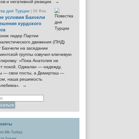
сов и негативной реакции. →
тка дня Турции
| 04 Фев.
е условия Бахчели
ешения курдского
са
рник лидер Партии
налистического движения (ПНД)
 Бахчели на заседании
ментской группы озвучил ключевую
лировку: «Пока Анатолия не
ёт покой, Оджалан — надежду,
ы — свои посты, а Демирташ —
дом, наша решимость
олебима». →
оекты
ти Турции