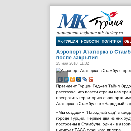
МК-Турция
МК-ТУРЦИЯ
НОВОСТИ
ПОЛИТИКА
ОБ
Аэропорт Ататюрка в Стамб
после закрытия
25 мая 2018, 11:32
←
Президент Турции Реджеп Тайип Эрдо
рассказал, что власти страны намере
превратить территорию аэропорта им
Ататюрка в Стамбуле в «Народный са
«Мы создадим "Народный сад" в кажд
городе Турции. Первые два из них буд
построены в Стамбуле, один - в аэроп
цитирует ТАСС турецкого лидера.