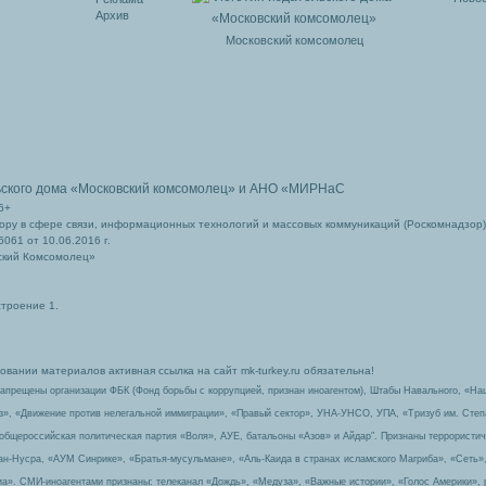
Архив
Московский комсомолец
ьского дома
«Московский комсомолец»
и АНО «МИРНаС
6+
ру в сфере связи, информационных технологий и массовых коммуникаций (Роскомнадзор)
061 от 10.06.2016 г.
ский Комсомолец»
строение 1.
вании материалов активная ссылка на сайт mk-turkey.ru обязательна!
запрещены организации ФБК (Фонд борьбы с коррупцией, признан иноагентом), Штабы Навального, «На
з», «Движение против нелегальной иммиграции», «Правый сектор», УНА-УНСО, УПА, «Тризуб им. Сте
 общероссийская политическая партия «Воля», АУЕ, батальоны «Азов» и Айдар″. Признаны террорист
-ан-Нусра, «АУМ Синрике», «Братья-мусульмане», «Аль-Каида в странах исламского Магриба», «Сеть»
а». СМИ-иноагентами признаны: телеканал «Дождь», «Медуза», «Важные истории», «Голос Америки», 