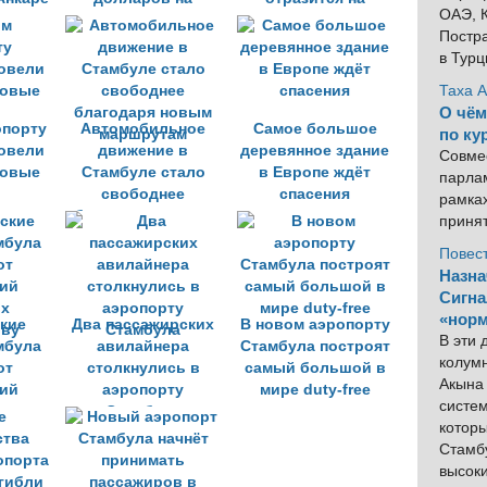
ОАЭ, К
развитие
экономике
Постра
инфраструктуры
в Тур
нового аэропорта
Таха 
О чём
опорту
Автомобильное
Самое большое
по ку
овели
движение в
деревянное здание
Совме
товые
Стамбуле стало
в Европе ждёт
парлам
свободнее
спасения
рамка
благодаря новым
приня
маршрутам
Повес
Назна
Сигна
«норм
кие
Два пассажирских
В новом аэропорту
В эти
мбула
авилайнера
Стамбула построят
колум
от
столкнулись в
самый большой в
Акына 
ий
аэропорту
мире duty-free
систем
х
Стамбула
котор
иву
Стамбу
высок