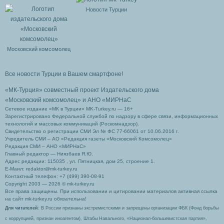
Новости Турции
Московский комсомолец
Все новости Турции в Вашем смартфоне!
«МК-Турция» совместный проект Издательского дома
«Московский комсомолец»
и АНО «МИРНаС
Сетевое издание «МК в Турции» MK-Turkey.ru — 16+
Зарегистрировано Федеральной службой по надзору в сфере связи, информационных
технологий и массовых коммуникаций (Роскомнадзор).
Свидетельство о регистрации СМИ Эл № ФС 77-66061 от 10.06.2016 г.
Учредитель СМИ – АО «Редакция газеты «Московский Комсомолец»
Редакция СМИ – АНО «МИРНаС»
Главный редактор — Ниязбаев Я.Ю.
Адрес редакции: 115035 , ул. Пятницкая, дом 25, строение 1.
Е-Маил: redaktor@mk-turkey.ru
Контактный телефон: +7 (499) 390-08-91
Copyright 2003 — 2026 © mk-turkey.ru
Все права защищены. При использовании и цитировании материалов активная ссылка
на сайт mk-turkey.ru обязательна!
Для читателей
: В России признаны экстремистскими и запрещены организации ФБК (Фонд борьбы
с коррупцией, признан иноагентом), Штабы Навального, «Национал-большевистская партия»,