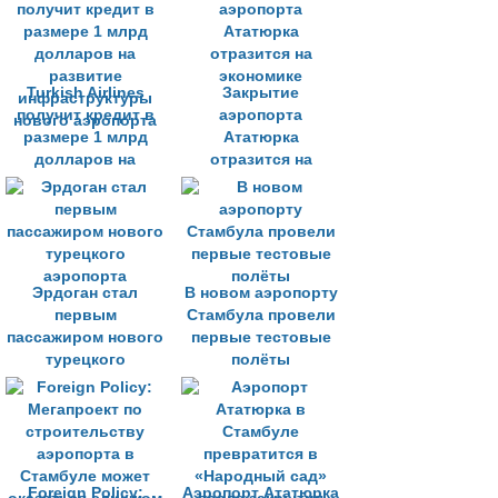
Turkish Airlines
Закрытие
получит кредит в
аэропорта
размере 1 млрд
Ататюрка
долларов на
отразится на
развитие
экономике
инфраструктуры
нового аэропорта
Эрдоган стал
В новом аэропорту
первым
Стамбула провели
пассажиром нового
первые тестовые
турецкого
полёты
аэропорта
Foreign Policy:
Аэропорт Ататюрка