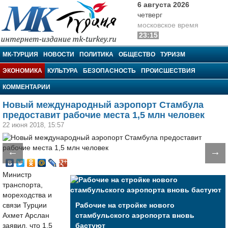
6 августа 2026
четверг
московское время
23:15
МК-Турция
МК-ТУРЦИЯ
НОВОСТИ
ПОЛИТИКА
ОБЩЕСТВО
ТУРИЗМ
ЭКОНОМИКА
КУЛЬТУРА
БЕЗОПАСНОСТЬ
ПРОИСШЕСТВИЯ
КОММЕНТАРИИ
Новый международный аэропорт Стамбула
предоставит рабочие места 1,5 млн человек
22 июня 2018, 15:57
←
→
Министр
транспорта,
мореходства и
связи Турции
Рабочие на стройке нового
Ахмет Арслан
стамбульского аэропорта вновь
заявил, что 1,5
бастуют