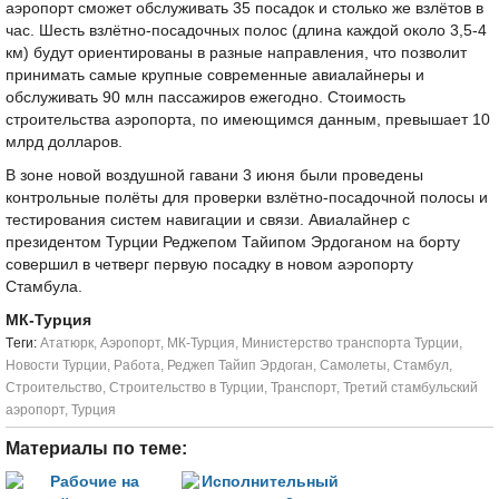
аэропорт сможет обслуживать 35 посадок и столько же взлётов в
час. Шесть взлётно-посадочных полос (длина каждой около 3,5-4
км) будут ориентированы в разные направления, что позволит
принимать самые крупные современные авиалайнеры и
обслуживать 90 млн пассажиров ежегодно. Стоимость
строительства аэропорта, по имеющимся данным, превышает 10
млрд долларов.
В зоне новой воздушной гавани 3 июня были проведены
контрольные полёты для проверки взлётно-посадочной полосы и
тестирования систем навигации и связи. Авиалайнер с
президентом Турции Реджепом Тайипом Эрдоганом на борту
совершил в четверг первую посадку в новом аэропорту
Стамбула.
МК-Турция
Tеги:
Ататюрк
,
Аэропорт
,
МК-Турция
,
Министерство транспорта Турции
,
Новости Турции
,
Работа
,
Реджеп Тайип Эрдоган
,
Самолеты
,
Стамбул
,
Строительство
,
Строительство в Турции
,
Транспорт
,
Третий стамбульский
аэропорт
,
Турция
Материалы по теме: