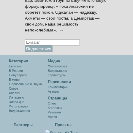
парламентской группы озвучил ключевую
формулировку: «Пока Анатолия не
обретёт покой, Оджалан — надежду,
Ахметы — свои посты, а Демирташ —
свой дом, наша решимость
непоколебима». →
Категории
Медиа
Евразия
Фотогалерея
В России
Видеогалеря
Популярное
Карикатуры
В мире
Персоналии
Образование и Наука
Комментарии
Спорт
Авторы
Анализ
Интервью
Cтраницы
Злоба дня
О нас
Фотогалерея
Контакты
Видеогалерея
Реклама
Архив
Партнеры
Проекты