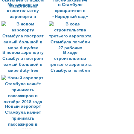
Мегапроект по
в Стамбуле
строительству
превратится в
аэропорта в
«Народный сад»
Стамбуле может
после закрытия
оказаться слишком
масштабным
В новом аэропорту
В ходе
Стамбула построят
строительства
самый большой в
третьего аэропорта
мире duty-free
Стамбула погибли
27 рабочих
Новый аэропорт
Стамбула начнёт
принимать
пассажиров в
октябре 2018 года