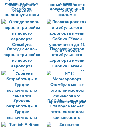
новый аэропорт
снимет
Стамбула,
документальный
выдвинули свои
фильм о
требования за
перемещении
месяц до его
Turkish Airlines в
открытия
новый аэропорт в
Стамбуле
Определились
Пассажиропоток
первые три рейса
стамбульского
из нового
аэропорта имени
аэропорта
Сабиха Гёкчен
Стамбула
увеличится до 41
млн человек
Уровень
NYT: Мегааэропорт
безработицы в
Стамбула может
Турции
стать символом
незначительно
финансового
снизился
кризиса в Турции