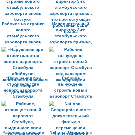
Рабочие на стройке
Исполнительный
нового
директор 3-го
стамбульского
стамбульского
аэропорта вновь
аэропорта признал,
бастуют
что протестующие
работники были
правы
«Нарушения при
Рабочие
строительстве
вынуждены
нового аэропорта
строить новый
Стамбула
аэропорт Стамбула
обойдутся
под надзором
налогоплательщикам
жандармерии
в 5,4 млрд
долларов»
Рабочие, строящие
National Geographic