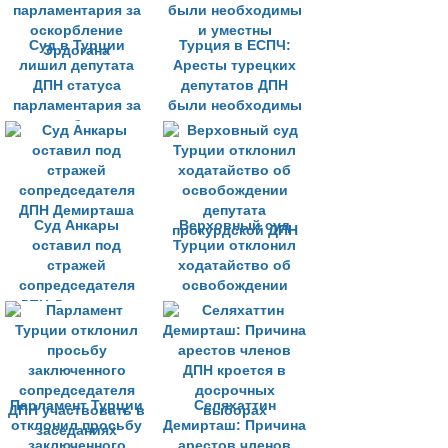
годам лишения
свободы
Суд в Турции
Турция в ЕСПЧ:
лишил депутата
Аресты турецких
ДПН статуса
депутатов ДПН
парламентария за
были необходимы
оскорбление
и уместны
Эрдогана
Суд Анкары
Верховный суд
оставил под
Турции отклонил
стражей
ходатайство об
сопредседателя
освобождении
ДПН Демирташа
депутата
прокурдской ДПН
Парламент Турции
Селяхаттин
отклонил просьбу
Демирташ: Причина
заключенного
арестов членов