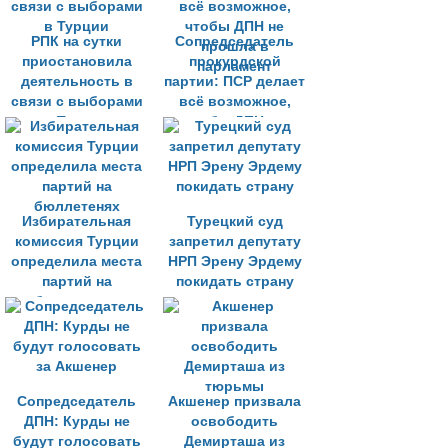
РПК на сутки
Сопредседатель
приостановила
прокурдской
деятельность в
партии: ПСР делает
связи с выборами
всё возможное,
в Турции
чтобы ДПН не
прошла в
парламент
Избирательная
Турецкий суд
комиссия Турции
запретил депутату
определила места
НРП Эрену Эрдему
партий на
покидать страну
бюллетенях
Сопредседатель
Акшенер призвала
ДПН: Курды не
освободить
будут голосовать
Демирташа из