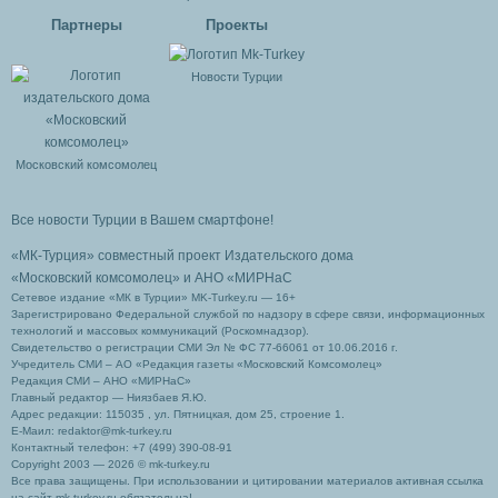
Партнеры
Проекты
Новости Турции
Московский комсомолец
Все новости Турции в Вашем смартфоне!
«МК-Турция» совместный проект Издательского дома
«Московский комсомолец»
и АНО «МИРНаС
Сетевое издание «МК в Турции» MK-Turkey.ru — 16+
Зарегистрировано Федеральной службой по надзору в сфере связи, информационных
технологий и массовых коммуникаций (Роскомнадзор).
Свидетельство о регистрации СМИ Эл № ФС 77-66061 от 10.06.2016 г.
Учредитель СМИ – АО «Редакция газеты «Московский Комсомолец»
Редакция СМИ – АНО «МИРНаС»
Главный редактор — Ниязбаев Я.Ю.
Адрес редакции: 115035 , ул. Пятницкая, дом 25, строение 1.
Е-Маил: redaktor@mk-turkey.ru
Контактный телефон: +7 (499) 390-08-91
Copyright 2003 — 2026 © mk-turkey.ru
Все права защищены. При использовании и цитировании материалов активная ссылка
на сайт mk-turkey.ru обязательна!