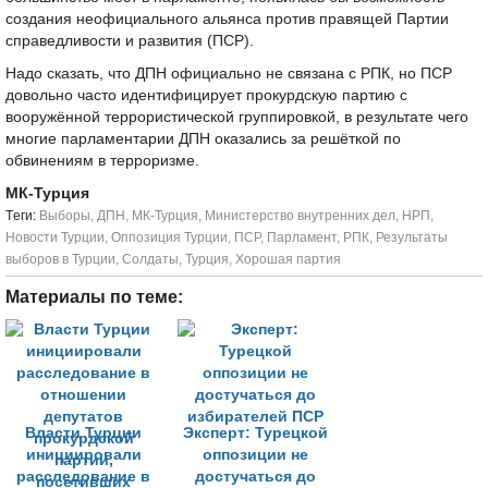
создания неофициального альянса против правящей Партии
справедливости и развития (ПСР).
Надо сказать, что ДПН официально не связана с РПК, но ПСР
довольно часто идентифицирует прокурдскую партию с
вооружённой террористической группировкой, в результате чего
многие парламентарии ДПН оказались за решёткой по
обвинениям в терроризме.
МК-Турция
Tеги:
Выборы
,
ДПН
,
МК-Турция
,
Министерство внутренних дел
,
НРП
,
Новости Турции
,
Оппозиция Турции
,
ПСР
,
Парламент
,
РПК
,
Результаты
выборов в Турции
,
Солдаты
,
Турция
,
Хорошая партия
Материалы по теме:
Власти Турции
Эксперт: Турецкой
инициировали
оппозиции не
расследование в
достучаться до