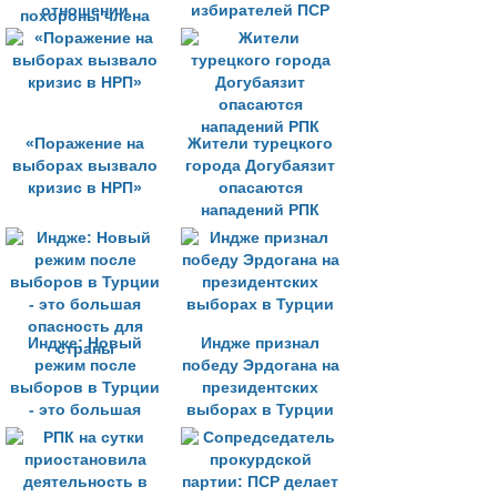
отношении
избирателей ПСР
депутатов
прокурдской
партии,
посетивших
похороны члена
«Поражение на
РПК
Жители турецкого
выборах вызвало
города Догубаязит
кризис в НРП»
опасаются
нападений РПК
Индже: Новый
Индже признал
режим после
победу Эрдогана на
выборов в Турции
президентских
- это большая
выборах в Турции
опасность для
страны