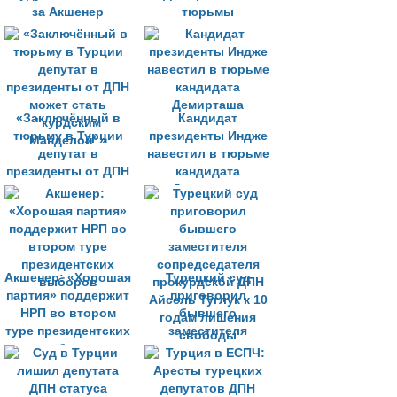
за Акшенер
тюрьмы
«Заключённый в
Кандидат
тюрьму в Турции
президенты Индже
депутат в
навестил в тюрьме
президенты от ДПН
кандидата
может стать
Демирташа
"курдским
Манделой"»
Акшенер: «Хорошая
Турецкий суд
партия» поддержит
приговорил
НРП во втором
бывшего
туре президентских
заместителя
выборов
сопредседателя
прокурдской ДПН
Айсель Туглук к 10