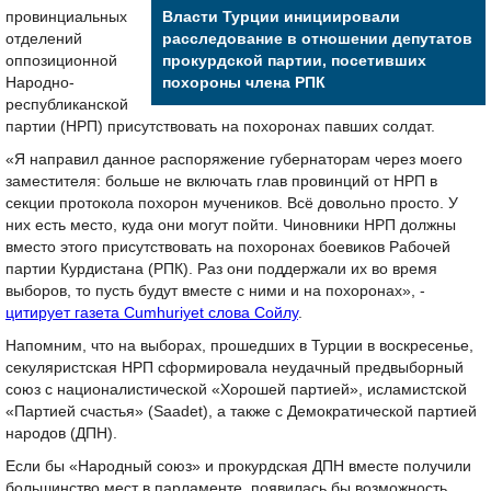
провинциальных
Власти Турции инициировали
отделений
расследование в отношении депутатов
оппозиционной
прокурдской партии, посетивших
Народно-
похороны члена РПК
республиканской
партии (НРП) присутствовать на похоронах павших солдат.
«Я направил данное распоряжение губернаторам через моего
заместителя: больше не включать глав провинций от НРП в
секции протокола похорон мучеников. Всё довольно просто. У
них есть место, куда они могут пойти. Чиновники НРП должны
вместо этого присутствовать на похоронах боевиков Рабочей
партии Курдистана (РПК). Раз они поддержали их во время
выборов, то пусть будут вместе с ними и на похоронах», -
цитирует газета Cumhuriyet слова Сойлу
.
Напомним, что на выборах, прошедших в Турции в воскресенье,
секуляристская НРП сформировала неудачный предвыборный
союз с националистической «Хорошей партией», исламистской
«Партией счастья» (Saadet), а также с Демократической партией
народов (ДПН).
Если бы «Народный союз» и прокурдская ДПН вместе получили
большинство мест в парламенте, появилась бы возможность