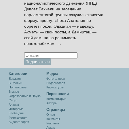
националистического движения (ПНД)
Девлет Бахчели на заседании
парламентской группы озвучил ключевую
формулировку: «Пока Анатолия не
обретёт покой, Оджалан — надежду,
Ахметы — свои посты, а Демирташ —
свой дом, наша решимость
непоколебима». →
Категории
Медиа
Евразия
Фотогалерея
В России
Видеогалеря
Популярное
Карикатуры
В мире
Персоналии
Образование и Наука
Комментарии
Спорт
Авторы
Анализ
Интервью
Cтраницы
Злоба дня
О нас
Фотогалерея
Контакты
Видеогалерея
Реклама
Архив