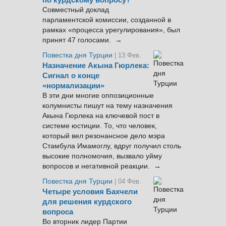
по курдскому вопросу?
Совместный доклад
парламентской комиссии, созданной в
рамках «процесса урегулирования», был
принят 47 голосами. →
Повестка дня Турции
| 13 Фев.
Назначение Акына Гюрлека:
Сигнал о конце
«нормализации»
В эти дни многие оппозиционные
колумнисты пишут на тему назначения
Акына Гюрлека на ключевой пост в
системе юстиции. То, что человек,
который вел резонансное дело мэра
Стамбула Имамоглу, вдруг получил столь
высокие полномочия, вызвало уйму
вопросов и негативной реакции. →
Повестка дня Турции
| 04 Фев.
Четыре условия Бахчели
для решения курдского
вопроса
Во вторник лидер Партии