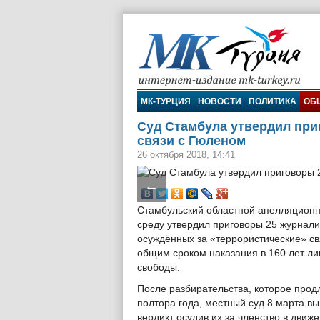
МК-Турция
МК-ТУРЦИЯ
НОВОСТИ
ПОЛИТИКА
ОБ
Суд Стамбула утвердил при
связи с Гюленом
26 октября 2018, 14:41
←
Стамбульский областной апелляционн
среду утвердил приговоры 25 журнали
осуждённых за «террористические» св
общим сроком наказания в 160 лет л
свободы.
После разбирательства, которое прод
полтора года, местный суд 8 марта в
вердикт осудив их за членство в движ