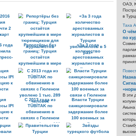
ОАЭ, К
Постра
в Тур
Таха 
О чём
по ку
Совме
6 года
Репортёры без
«За 3 года
парлам
енила
границ: Турция
количество
рамка
пресс-
остаётся
арестованных
приня
крупнейшим в мире
журналистов в
тюремщиком для
Турции
Повес
журналистов
увеличилось в 5
Назна
раз»
Сигна
«норм
В эти
ция
С 2013 года из
Власти Турции
колум
сы IPI
TÜBİTAK по
санкционировали
Акына 
рцию к
обвинению в
задержание более
систем
ости
связях с Гюленом
100 военных за
котор
уволено 1 тыс. 289
связи с Гюленом
Стамбу
человек
высок