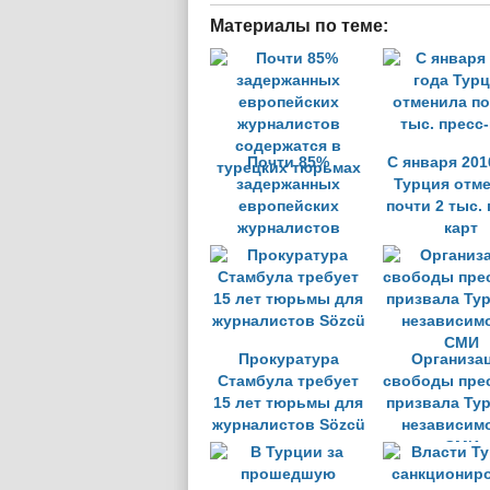
Материалы по теме:
Почти 85%
С января 201
задержанных
Турция отм
европейских
почти 2 тыс. 
журналистов
карт
содержатся в
турецких тюрьмах
Прокуратура
Организа
Стамбула требует
свободы прес
15 лет тюрьмы для
призвала Ту
журналистов Sözcü
независим
СМИ