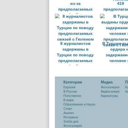
из-за
419
предполагаемых
предполага
связей с Гюленом
членов дви
Гюлена
8 журналистов
В Турции в
задержаны в
ордера 
Турции по поводу
задержани
предполагаемых
человек 
связей с Гюленом
предполага
связи с Гю
Категории
Медиа
П
Евразия
Фотогалерея
К
В России
Видеогалеря
А
Популярное
Карикатуры
В мире
Образование и Наука
Спорт
Анализ
Интервью
Злоба дня
Фотогалерея