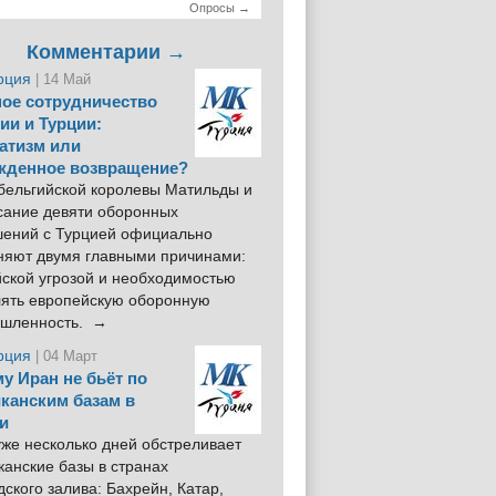
Опросы →
Комментарии →
рция
| 14 Май
ое сотрудничество
ии и Турции:
атизм или
жденное возвращение?
 бельгийской королевы Матильды и
сание девяти оборонных
шений с Турцией официально
няют двумя главными причинами:
йской угрозой и необходимостью
лять европейскую оборонную
шленность. →
рция
| 04 Март
у Иран не бьёт по
канским базам в
и
же несколько дней обстреливает
анские базы в странах
ского залива: Бахрейн, Катар,