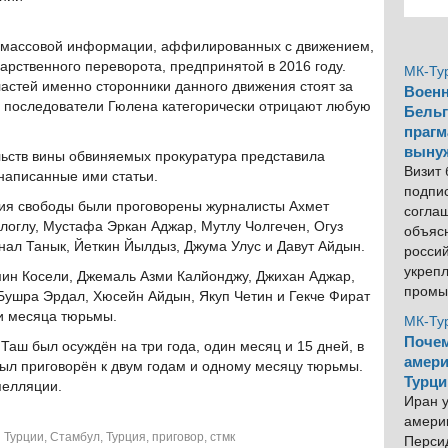
х массовой информации, аффилированных с движением,
арственного переворота, предпринятой в 2016 году.
МК-Ту
астей именно сторонники данного движения стоят за
Военн
ь последователи Гюлена категорически отрицают любую
Бельг
прагм
выну
ельств вины обвиняемых прокуратура представила
Визит
написанные ими статьи.
подпи
ия свободы были проговорены журналисты Ахмет
согла
оглу, Мустафа Эркан Аджар, Мутлу Чолгечен, Огуз
объяс
ал Танык, Йеткин Йылдыз, Джума Улус и Давут Айдын.
росси
укреп
ин Косели, Джемаль Азми Калйонджу, Джихан Аджар,
промы
Бушра Эрдал, Хюсейн Айдын, Якуп Четин и Гекче Фират
ри месяца тюрьмы.
МК-Ту
Почем
Таш был осуждён на три года, один месяц и 15 дней, в
амери
был приговорён к двум годам и одному месяцу тюрьмы.
Турци
пелляции.
Иран у
америк
 Турции
,
Стамбул
,
Турция
,
приговор
,
стмк
Персид