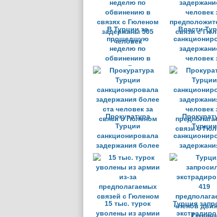
В Турции за
Власти Ту
прошедшую
санкционир
неделю по
задержани
обвинению в
человек 
связях с Гюленом
предположит
задержаны 505
связи с Гю
человек
Прокуратура
Прокурат
Турции
Турции
санкционировала
санкционир
задержания более
задержани
ста человек за
человек 
связи с Гюленом
предполага
связи с Гю
15 тыс. турок
Турция запр
уволены из армии
экстрадиро