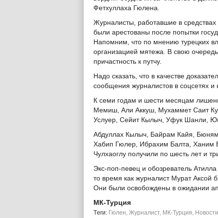
Фетхуллаха Гюлена.
Журналисты, работавшие в средства
были арестованы после попытки госуд
Напомним, что по мнению турецких вл
организацией мятежа. В свою очеред
причастность к путчу.
Надо сказать, что в качестве доказат
сообщения журналистов в соцсетях и 
К семи годам и шести месяцам лишен
Мемиш, Али Аккуш, Мухаммет Саит Кул
Услуер, Сейит Кылыч, Уфук Шанли, Юн
Абдуллах Кылыч, Байрам Кайя, Бюням
Хабип Гюлер, Ибрахим Балта, Ханим 
Чулхаоглу получили по шесть лет и т
Экс-поп-певец и обозреватель Атилла 
то время как журналист Мурат Аксой 
Они были освобождены в ожидании а
МК-Турция
Tеги:
Гюлен
,
Журналист
,
МК-Турция
,
Новости