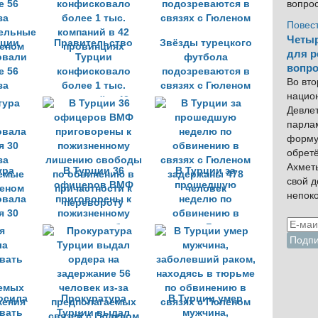
вопро
Повес
Четыр
рции
Правительство
Звёзды турецкого
для р
овали
Турции
футбола
вопро
е 56
конфисковало
подозреваются в
Во вто
за
более 1 тыс.
связях с Гюленом
нацио
ельные
компаний в 42
Девлет
леном
провинциях
парла
форму
обрет
Ахмет
ура
В Турции 36
В Турции за
свой 
офицеров ВМФ
прошедшую
непок
овала
приговорены к
неделю по
я 30
пожизненному
обвинению в
за
лишению свободы
связях с Гюленом
емые
по обвинению в
задержаны 478
леном
причастности к
человек
перевороту
осила
Прокуратура
В Турции умер
вать
Турции выдал
мужчина,