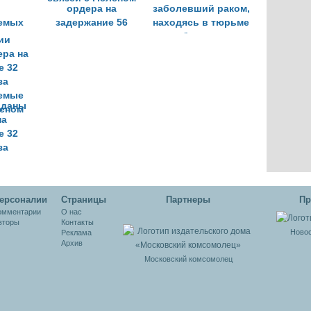
ордера на
заболевший раком,
емых
задержание 56
находясь в тюрьме
жения
человек из-за
по обвинению в
предполагаемых
связях с Гюленом
связей с Гюленом
ыданы
на
е 32
за
емые
леном
ерсоналии
Cтраницы
Партнеры
Пр
омментарии
О нас
вторы
Контакты
Новос
Реклама
Архив
Московский комсомолец