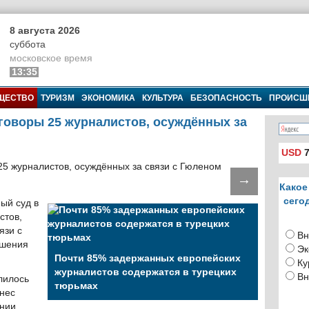
8 августа 2026
суббота
московское время
13:35
ЩЕСТВО
ТУРИЗМ
ЭКОНОМИКА
КУЛЬТУРА
БЕЗОПАСНОСТЬ
ПРОИСШ
говоры 25 журналистов, осуждённых за
USD
7
→
Какое
сего
ый суд в
стов,
язи с
Вн
ишения
Эк
Почти 85% задержанных европейских
Ку
журналистов содержатся в турецких
Вн
лилось
тюрьмах
ынес
ении