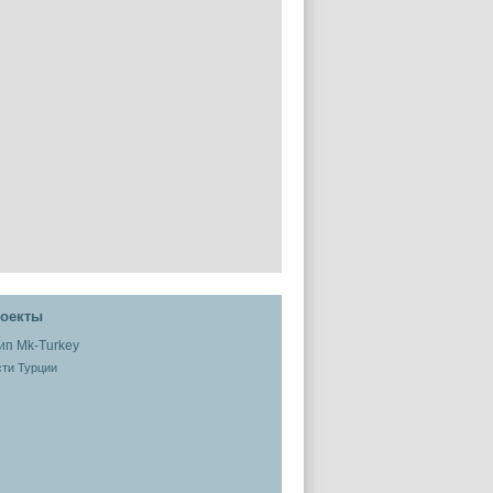
оекты
ти Турции