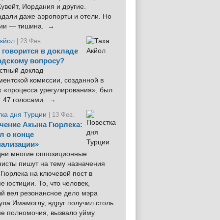
увейт, Иордания и другие.
дали даже аэропорты и отели. Но
ции — тишина. →
Акйол
| 23 Фев.
 говорится в докладе
рдскому вопросу?
стный доклад
ентской комиссии, созданной в
х «процесса урегулирования», был
т 47 голосами. →
тка дня Турции
| 13 Фев.
чение Акына Гюрлека:
л о конце
ализации»
 дни многие оппозиционные
нисты пишут на тему назначения
Гюрлека на ключевой пост в
е юстиции. То, что человек,
ый вел резонансное дело мэра
ла Имамоглу, вдруг получил столь
ие полномочия, вызвало уйму