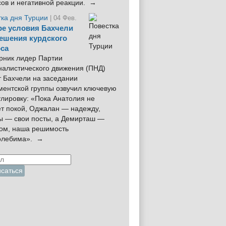
сов и негативной реакции. →
тка дня Турции
| 04 Фев.
е условия Бахчели
ешения курдского
са
рник лидер Партии
налистического движения (ПНД)
 Бахчели на заседании
ментской группы озвучил ключевую
лировку: «Пока Анатолия не
ёт покой, Оджалан — надежду,
ы — свои посты, а Демирташ —
дом, наша решимость
олебима». →