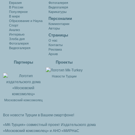
Евразия
Фотогалерея
В России
Видеогалеря
Популярное
Карикатуры
В мире
Персоналии
Образование и Наука
Комментарии
Спорт
Авторы
Анализ
Интервью
Cтраницы
Злоба дня
О нас
Фотогалерея
Контакты
Видеогалерея
Реклама
Архив
Партнеры
Проекты
Новости Турции
Московский комсомолец
Все новости Турции в Вашем смартфоне!
«МК-Турция» совместный проект Издательского дома
«Московский комсомолец»
и АНО «МИРНаС