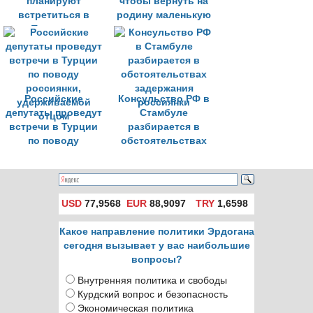
планируют
чтобы вернуть на
встретиться в
родину маленькую
Турции с
девочку
удерживаемой
отцом россиянкой
Российские
Консульство РФ в
депутаты проведут
Стамбуле
встречи в Турции
разбирается в
по поводу
обстоятельствах
россиянки,
задержания
удерживаемой
россиянки
отцом
USD
77,9568
EUR
88,9097
TRY
1,6598
Какое направление политики Эрдогана
сегодня вызывает у вас наибольшие
вопросы?
Внутренняя политика и свободы
Курдский вопрос и безопасность
Экономическая политика