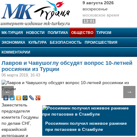
9 августа 2026
воскресенье
московское время
13:01
МК-Турция
МК-ТУРЦИЯ
НОВОСТИ
ПОЛИТИКА
ОБЩЕСТВО
ТУРИЗМ
ЭКОНОМИКА
КУЛЬТУРА
БЕЗОПАСНОСТЬ
ПРОИСШЕСТВИЯ
КОММЕНТАРИИ
Лавров и Чавушоглу обсудят вопрос 10-летней
россиянки из Турции
06 марта 2019, 16:43
←
→
Заместитель
председателя
комитета Госдумы
по делам СНГ,
Россиянин получил ножевое ранение
евразийской
при потасовке в Стамбуле
интеграции и