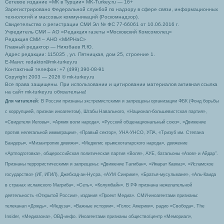
Сетевое издание «МК в Турции» MK-Turkey.ru — 16+
Зарегистрировано Федеральной службой по надзору в сфере связи, информационных
технологий и массовых коммуникаций (Роскомнадзор).
Свидетельство о регистрации СМИ Эл № ФС 77-66061 от 10.06.2016 г.
Учредитель СМИ – АО «Редакция газеты «Московский Комсомолец»
Редакция СМИ – АНО «МИРНаС»
Главный редактор — Ниязбаев Я.Ю.
Адрес редакции: 115035 , ул. Пятницкая, дом 25, строение 1.
Е-Маил: redaktor@mk-turkey.ru
Контактный телефон: +7 (499) 390-08-91
Copyright 2003 — 2026 © mk-turkey.ru
Все права защищены. При использовании и цитировании материалов активная ссылка
на сайт mk-turkey.ru обязательна!
Для читателей
: В России признаны экстремистскими и запрещены организации ФБК (Фонд борьбы
с коррупцией, признан иноагентом), Штабы Навального, «Национал-большевистская партия»,
«Свидетели Иеговы», «Армия воли народа», «Русский общенациональный союз», «Движение
против нелегальной иммиграции», «Правый сектор», УНА-УНСО, УПА, «Тризуб им. Степана
Бандеры», «Мизантропик дивижн», «Меджлис крымскотатарского народа», движение
«Артподготовка», общероссийская политическая партия «Воля», АУЕ, батальоны «Азов» и Айдар″.
Признаны террористическими и запрещены: «Движение Талибан», «Имарат Кавказ», «Исламское
государство» (ИГ, ИГИЛ), Джебхад-ан-Нусра, «АУМ Синрике», «Братья-мусульмане», «Аль-Каида
в странах исламского Магриба», «Сеть», «Колумбайн». В РФ признана нежелательной
деятельность «Открытой России», издания «Проект Медиа». СМИ-иноагентами признаны:
телеканал «Дождь», «Медуза», «Важные истории», «Голос Америки», радио «Свобода», The
Insider, «Медиазона», ОВД-инфо. Иноагентами признаны общество/центр «Мемориал»,