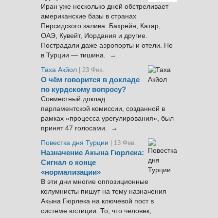
Иран уже несколько дней обстреливает
американские базы в странах
Персидского залива: Бахрейн, Катар,
ОАЭ, Кувейт, Иордания и другие.
Пострадали даже аэропорты и отели. Но
в Турции — тишина. →
Таха Акйол
| 23 Фев.
О чём говорится в докладе
по курдскому вопросу?
Совместный доклад
парламентской комиссии, созданной в
рамках «процесса урегулирования», был
принят 47 голосами. →
Повестка дня Турции
| 13 Фев.
Назначение Акына Гюрлека:
Сигнал о конце
«нормализации»
В эти дни многие оппозиционные
колумнисты пишут на тему назначения
Акына Гюрлека на ключевой пост в
системе юстиции. То, что человек,