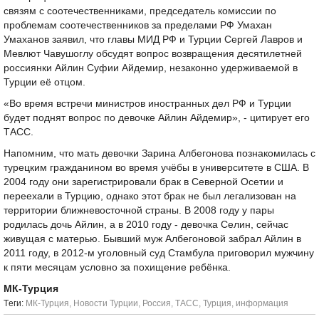
связям с соотечественниками, председатель комиссии по
проблемам соотечественников за пределами РФ Умахан
Умаханов заявил, что главы МИД РФ и Турции Сергей Лавров и
Мевлют Чавушоглу обсудят вопрос возвращения десятилетней
россиянки Айлин Суфии Айдемир, незаконно удерживаемой в
Турции её отцом.
«Во время встречи министров иностранных дел РФ и Турции
будет поднят вопрос по девочке Айлин Айдемир», - цитирует его
ТАСС.
Напомним, что мать девочки Зарина Албегонова познакомилась с
турецким гражданином во время учёбы в университете в США. В
2004 году они зарегистрировали брак в Северной Осетии и
переехали в Турцию, однако этот брак не был легализован на
территории ближневосточной страны. В 2008 году у пары
родилась дочь Айлин, а в 2010 году - девочка Селин, сейчас
живущая с матерью. Бывший муж Албегоновой забрал Айлин в
2011 году, в 2012-м уголовный суд Стамбула приговорил мужчину
к пяти месяцам условно за похищение ребёнка.
МК-Турция
Tеги:
МК-Турция
,
Новости Турции
,
Россия
,
ТАСС
,
Турция
,
информация