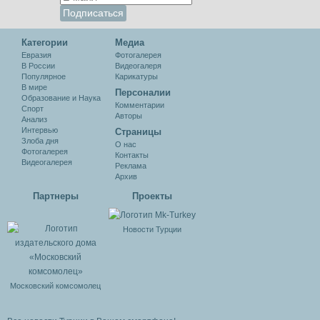
Категории
Медиа
Евразия
Фотогалерея
В России
Видеогалеря
Популярное
Карикатуры
В мире
Персоналии
Образование и Наука
Комментарии
Спорт
Авторы
Анализ
Интервью
Cтраницы
Злоба дня
О нас
Фотогалерея
Контакты
Видеогалерея
Реклама
Архив
Партнеры
Проекты
Новости Турции
Московский комсомолец