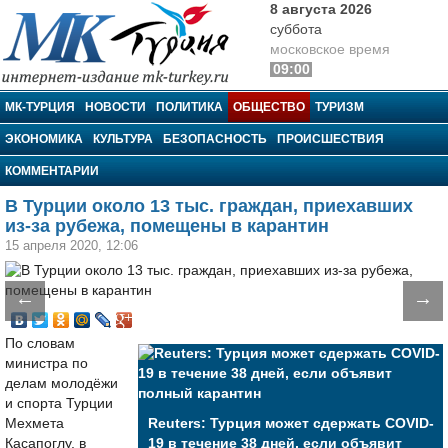
8 августа 2026
суббота
московское время
09:00
МК-Турция
МК-ТУРЦИЯ
НОВОСТИ
ПОЛИТИКА
ОБЩЕСТВО
ТУРИЗМ
ЭКОНОМИКА
КУЛЬТУРА
БЕЗОПАСНОСТЬ
ПРОИСШЕСТВИЯ
КОММЕНТАРИИ
В Турции около 13 тыс. граждан, приехавших
из-за рубежа, помещены в карантин
15 апреля 2020, 12:06
←
→
По словам
министра по
делам молодёжи
и спорта Турции
Мехмета
Reuters: Турция может сдержать COVID-
Касапоглу, в
19 в течение 38 дней, если объявит