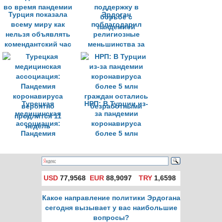
Турция показала
Эрдоган
всему миру как
поблагодарил
нельзя объявлять
религиозные
комендантский час
меньшинства за
во время пандемии
поддержку в
борьбе с
пандемией
Турецкая
НРП: В Турции из-
медицинская
за пандемии
ассоциация:
коронавируса
Пандемия
более 5 млн
коронавируса
граждан остались
вероятно
безработными
продлится 11
недель
USD
77,9568
EUR
88,9097
TRY
1,6598
Какое направление политики Эрдогана
сегодня вызывает у вас наибольшие
вопросы?