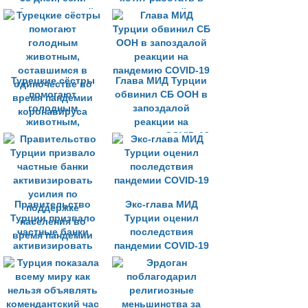
объявит полный
комендантский час,
карантин
намеченный на
выходные
Турецкие сёстры
Глава МИД Турции
помогают
обвинил СБ ООН в
голодным
запоздалой
животным,
реакции на
оставшимся в
пандемию COVID-19
одиночестве во
время пандемии
коронавируса
Правительство
Экс-глава МИД
Турции призвало
Турции оценил
частные банки
последствия
активизировать
пандемии COVID-19
усилия по
поддержке
населения во
время пандемии