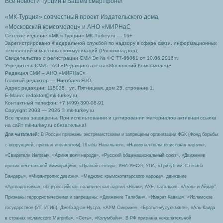
Все новости Турции в Вашем смартфоне!
«МК-Турция» совместный проект Издательского дома
«Московский комсомолец»
и АНО «МИРНаС
Сетевое издание «МК в Турции» MK-Turkey.ru — 16+
Зарегистрировано Федеральной службой по надзору в сфере связи, информационных
технологий и массовых коммуникаций (Роскомнадзор).
Свидетельство о регистрации СМИ Эл № ФС 77-66061 от 10.06.2016 г.
Учредитель СМИ – АО «Редакция газеты «Московский Комсомолец»
Редакция СМИ – АНО «МИРНаС»
Главный редактор — Ниязбаев Я.Ю.
Адрес редакции: 115035 , ул. Пятницкая, дом 25, строение 1.
Е-Маил: redaktor@mk-turkey.ru
Контактный телефон: +7 (499) 390-08-91
Copyright 2003 — 2026 © mk-turkey.ru
Все права защищены. При использовании и цитировании материалов активная ссылка
на сайт mk-turkey.ru обязательна!
Для читателей
: В России признаны экстремистскими и запрещены организации ФБК (Фонд борьбы
с коррупцией, признан иноагентом), Штабы Навального, «Национал-большевистская партия»,
«Свидетели Иеговы», «Армия воли народа», «Русский общенациональный союз», «Движение
против нелегальной иммиграции», «Правый сектор», УНА-УНСО, УПА, «Тризуб им. Степана
Бандеры», «Мизантропик дивижн», «Меджлис крымскотатарского народа», движение
«Артподготовка», общероссийская политическая партия «Воля», АУЕ, батальоны «Азов» и Айдар″.
Признаны террористическими и запрещены: «Движение Талибан», «Имарат Кавказ», «Исламское
государство» (ИГ, ИГИЛ), Джебхад-ан-Нусра, «АУМ Синрике», «Братья-мусульмане», «Аль-Каида
в странах исламского Магриба», «Сеть», «Колумбайн». В РФ признана нежелательной