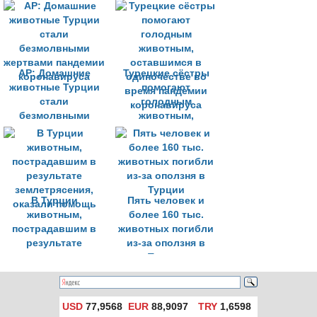
сибирской язвы
жестокое
обращение с
животными
AP: Домашние
Турецкие сёстры
животные Турции
помогают
стали
голодным
безмолвными
животным,
жертвами пандемии
оставшимся в
коронавируса
одиночестве во
время пандемии
коронавируса
В Турции
Пять человек и
животным,
более 160 тыс.
пострадавшим в
животных погибли
результате
из-за оползня в
землетрясения,
Турции
оказали помощь
USD
77,9568
EUR
88,9097
TRY
1,6598