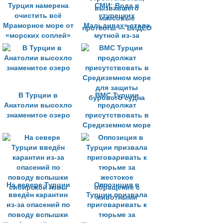
Турция намерена
СМИ: Вода в
очистить всё
«турецких
Мраморное море от
Мальдивах» стала
«морских соплей»
мутной из-за
строительства,
вызвавшего
массовые
протесты — ВИДЕО
В Турции в
ВМС Турции
Анатолии высохло
продолжат
знаменитое озеро
присутствовать в
Средиземном море
для защиты
бурового судна
На севере Турции
Оппозиция в
введён карантин
Турции призвала
из-за опасений по
приговаривать к
поводу вспышки
тюрьме за