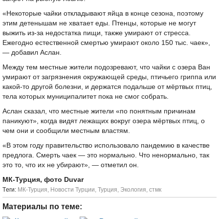
«Некоторые чайки откладывают яйца в конце сезона, поэтому
этим детенышам не хватает еды. Птенцы, которые не могут
выжить из-за недостатка пищи, также умирают от стресса.
Ежегодно естественной смертью умирают около 150 тыс. чаек»,
— добавил Аслан.
Между тем местные жители подозревают, что чайки с озера Ван
умирают от загрязнения окружающей среды, птичьего гриппа или
какой-то другой болезни, и держатся подальше от мёртвых птиц,
тела которых муниципалитет пока не смог собрать.
Аслан сказал, что местные жители «по понятным причинам
паникуют», когда видят лежащих вокруг озера мёртвых птиц, о
чем они и сообщили местным властям.
«В этом году правительство использовало пандемию в качестве
предлога. Смерть чаек — это нормально. Что ненормально, так
это то, что их не убирают», — отметил он.
МК-Турция, фото Duvar
Tеги:
МК-Турция
,
Новости Турции
,
Турция
,
Экология
,
стмк
Материалы по теме: