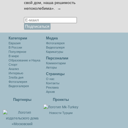
свой дом, наша решимость
непоколебима». →
Категории
Медиа
Евразия
Фотогалерея
В России
Видеогалеря
Популярное
Карикатуры
В мире
Персоналии
Образование и Наука
Комментарии
Спорт
Авторы
Анализ
Интервью
Cтраницы
Злоба дня
О нас
Фотогалерея
Контакты
Видеогалерея
Реклама
Архив
Партнеры
Проекты
Новости Турции