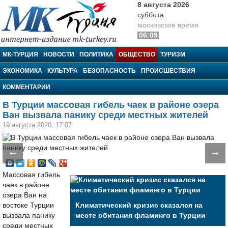
8 августа 2026
суббота
московское время
06:09
МК-Турция
МК-ТУРЦИЯ
НОВОСТИ
ПОЛИТИКА
ОБЩЕСТВО
ТУРИЗМ
ЭКОНОМИКА
КУЛЬТУРА
БЕЗОПАСНОСТЬ
ПРОИСШЕСТВИЯ
КОММЕНТАРИИ
В Турции массовая гибель чаек в районе озера
Ван вызвала панику среди местных жителей
19 августа 2020, 17:07
←
→
Массовая гибель
чаек в районе
озера Ван на
востоке Турции
Климатический кризис сказался на
вызвала панику
месте обитания фламинго в Турции
среди местных