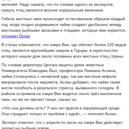
жителей. Надо сказать, что по словам одного из экспертов,
смерть птиц является вполне нормальным явлением.
Гибель местных чаек происходит естественным образом каждый
год, когда поздно родившиеся чайки создают дисбаланс между
местными рыбными запасами и птицами, которые ими кормятся,
уточняет Duvar
.
В статье отмечается, что озеро Ван, где обитает более 220 видов
птиц, является крупнейшим озером в Турции, в окрестностях
которого нашли дом около половины всех местных птиц страны.
По словам директора Центра защиты диких животных
Университета Юзюнджю Йыл, профессора Локмана Аслана,
чайки столкнулись с нехваткой еды, так как местные кефали
мигрировали после икромёта. Аслан добавил, что чайки также
могли погибнуть в результате стресса, вызванного голодом. В
районе островков на озере Ван водится около трёх миллионов
чаек, но им не хватает пищи, сказал он.
«Что они должны есть? У них нет врагов в окружающей среде.
Они страдают только от проблем с едой», — пояснил Аслан.
Эксперт отметил, что с апреля по июль на озере Ван действует
запрет на рыбную ловлю.