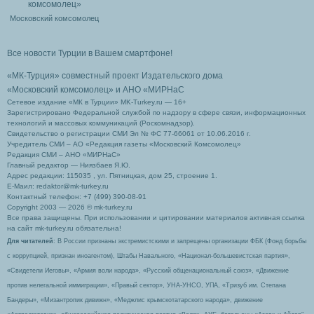
Московский комсомолец
Все новости Турции в Вашем смартфоне!
«МК-Турция» совместный проект Издательского дома
«Московский комсомолец»
и АНО «МИРНаС
Сетевое издание «МК в Турции» MK-Turkey.ru — 16+
Зарегистрировано Федеральной службой по надзору в сфере связи, информационных
технологий и массовых коммуникаций (Роскомнадзор).
Свидетельство о регистрации СМИ Эл № ФС 77-66061 от 10.06.2016 г.
Учредитель СМИ – АО «Редакция газеты «Московский Комсомолец»
Редакция СМИ – АНО «МИРНаС»
Главный редактор — Ниязбаев Я.Ю.
Адрес редакции: 115035 , ул. Пятницкая, дом 25, строение 1.
Е-Маил: redaktor@mk-turkey.ru
Контактный телефон: +7 (499) 390-08-91
Copyright 2003 — 2026 © mk-turkey.ru
Все права защищены. При использовании и цитировании материалов активная ссылка
на сайт mk-turkey.ru обязательна!
Для читателей
: В России признаны экстремистскими и запрещены организации ФБК (Фонд борьбы
с коррупцией, признан иноагентом), Штабы Навального, «Национал-большевистская партия»,
«Свидетели Иеговы», «Армия воли народа», «Русский общенациональный союз», «Движение
против нелегальной иммиграции», «Правый сектор», УНА-УНСО, УПА, «Тризуб им. Степана
Бандеры», «Мизантропик дивижн», «Меджлис крымскотатарского народа», движение