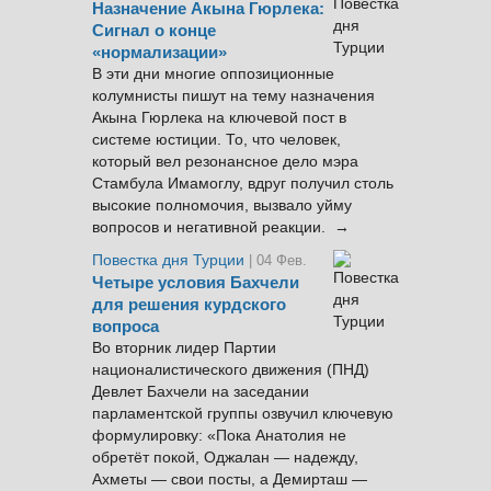
Назначение Акына Гюрлека:
Сигнал о конце
«нормализации»
В эти дни многие оппозиционные
колумнисты пишут на тему назначения
Акына Гюрлека на ключевой пост в
системе юстиции. То, что человек,
который вел резонансное дело мэра
Стамбула Имамоглу, вдруг получил столь
высокие полномочия, вызвало уйму
вопросов и негативной реакции. →
Повестка дня Турции
| 04 Фев.
Четыре условия Бахчели
для решения курдского
вопроса
Во вторник лидер Партии
националистического движения (ПНД)
Девлет Бахчели на заседании
парламентской группы озвучил ключевую
формулировку: «Пока Анатолия не
обретёт покой, Оджалан — надежду,
Ахметы — свои посты, а Демирташ —