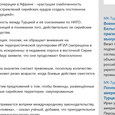
операции в Африне - «растущая озабоченность
 стремлений сирийских курдов создать постоянное
Турцией».
МК-Ту
ность между Турцией и её союзниками по НАТО,
Военн
зницей в понимании того, действительно ли сирийские
Бельг
арства.
прагм
выну
рция, похоже, не обращает внимания на
Визит
ки террористической группировки ИГИЛ (запрещена в
подпи
ь искоренены: в недавнем опросе в восточной Сирии
согла
Заур заявили, что они продолжают благосклонно
объяс
росси
 аналитик считает тревожным, поскольку количество
укреп
ожет резко возрасти, когда боевые действия сместятся
промы
МК-Ту
ротив предложений о том, чтобы беженцы, размещённые
Почем
ные сирийские территории, оккупированные
амери
Турци
Иран у
риваются вопреки международному законодательству,
америк
еловека», - сказал учёный, добавив, что принудительное
Персид
международному праву.