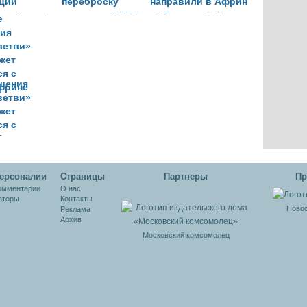
ции
переброску
направили в Африн
ецкой
формирований YPG
1,7 тысяч бойцов
Африне
в Африн
шения
ветви»
жет
ся с
фрине
ерсоналии
Cтраницы
Партнеры
Пр
омментарии
О нас
вторы
Контакты
Новос
Реклама
Архив
Московский комсомолец