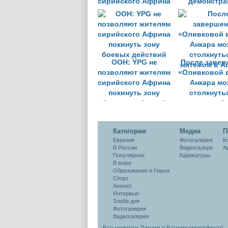
сирийского Африна
демонстра
против тур
операции в 
ООН: YPG не
После завер
позволяют жителям
«Оливковой 
сирийского Африна
Анкара мо
покинуть зону
столкнуть
боевых действий
мятежом в А
Категории
Медиа
П
Евразия
Фотогалерея
К
В России
Видеогалеря
А
Популярное
Карикатуры
В мире
Образование и Наука
Спорт
Анализ
Интервью
Злоба дня
Фотогалерея
Видеогалерея