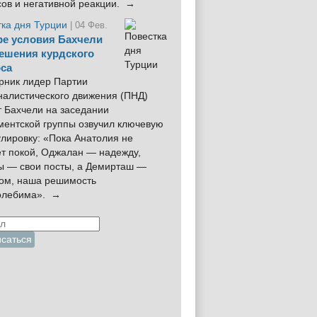
сов и негативной реакции. →
тка дня Турции
| 04 Фев.
е условия Бахчели
ешения курдского
са
рник лидер Партии
налистического движения (ПНД)
 Бахчели на заседании
ментской группы озвучил ключевую
лировку: «Пока Анатолия не
ёт покой, Оджалан — надежду,
ы — свои посты, а Демирташ —
дом, наша решимость
олебима». →