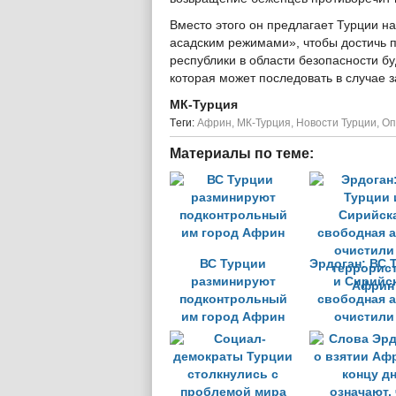
Вместо этого он предлагает Турции на
асадским режимами», чтобы достичь п
республики в области безопасности 
которая может последовать в случае 
МК-Турция
Tеги:
Африн
,
МК-Турция
,
Новости Турции
,
Оп
Материалы по теме:
ВС Турции
Эрдоган: ВС 
разминируют
и Сирийс
подконтрольный
свободная 
им город Африн
очистили
террорис
Африн