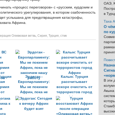
ОАЭ, К
чинать «процесс переговоров» с «русским, курдским и
Постра
олитического урегулирования, в котором озабоченность
в Тур
будет услышана для предотвращения катастрофы,
Таха 
захвата Африна.
О чём
по ку
ерация Оливковая ветвь
,
Сирия
,
Турция
,
стмк
Совме
парлам
рамка
приня
Повес
Назна
Сигна
«норм
Турции
Эрдоган -
Калын: Турция
В эти
кая
Eвропарламенту:
рассчитывает
колум
армия
Мы не покинем
вскоре очистить от
Акына 
 от
Африн, пока не
террористов город
систем
тов
закончим нашу
Африн
котор
работу
Стамбу
высок