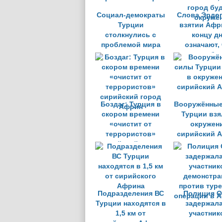
Социал-демократы
Слова Эрдог
Турции
взятии Афр
столкнулись с
концу д
проблемой мира
означают, 
город бу
окружё
Боздаг: Турция в
Вооружённые
скором времени
Турции взя
«очистит от
окружен
террористов»
сирийский 
сирийский город
Африн
Подразделения ВС
Полиция О
Турции находятся в
задержала
1,5 км от
участник