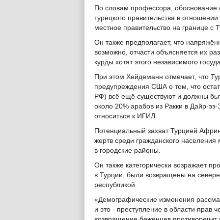
По словам профессора, обоснование 
турецкого правительства в отношении
местное правительство на границе с 
Он также предполагает, что напряжён
возможно, отчасти объясняется их ра
курды хотят этого независимого госуд
При этом Хейдеманн отмечает, что Ту
предупреждения США о том, что остат
РФ) всё ещё существуют и должны быт
около 20% арабов из Ракки в Дайр-эз-
относиться к ИГИЛ.
Потенциальный захват Турцией Африна
жертв среди гражданского населения м
в городские районы.
Он также категорически возражает п
в Турции, были возвращены на север
республикой.
«Демографические изменения рассмат
и это - преступление в области прав ч
возвращение беженцев противоречит 