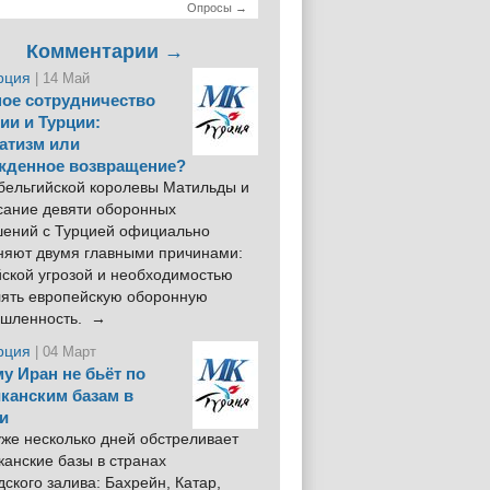
Опросы →
Комментарии →
рция
| 14 Май
ое сотрудничество
ии и Турции:
атизм или
жденное возвращение?
 бельгийской королевы Матильды и
сание девяти оборонных
шений с Турцией официально
няют двумя главными причинами:
йской угрозой и необходимостью
лять европейскую оборонную
шленность. →
рция
| 04 Март
у Иран не бьёт по
канским базам в
и
же несколько дней обстреливает
анские базы в странах
ского залива: Бахрейн, Катар,