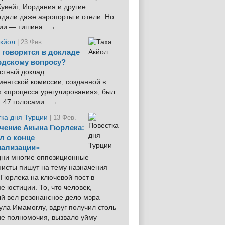
увейт, Иордания и другие.
дали даже аэропорты и отели. Но
ции — тишина. →
Акйол
| 23 Фев.
 говорится в докладе
рдскому вопросу?
стный доклад
ентской комиссии, созданной в
х «процесса урегулирования», был
т 47 голосами. →
тка дня Турции
| 13 Фев.
чение Акына Гюрлека:
л о конце
ализации»
 дни многие оппозиционные
нисты пишут на тему назначения
Гюрлека на ключевой пост в
е юстиции. То, что человек,
ый вел резонансное дело мэра
ла Имамоглу, вдруг получил столь
ие полномочия, вызвало уйму