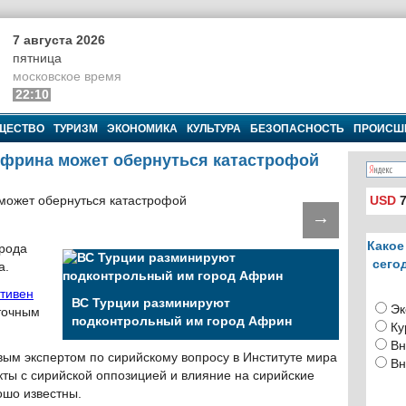
7 августа 2026
пятница
московское время
22:10
ЩЕСТВО
ТУРИЗМ
ЭКОНОМИКА
КУЛЬТУРА
БЕЗОПАСНОСТЬ
ПРОИСШ
Африна может обернуться катастрофой
USD
7
→
Какое
орода
сего
а.
Стивен
ВС Турции разминируют
Эк
точным
подконтрольный им город Африн
Ку
.
Вн
ым экспертом по сирийскому вопросу в Институте мира
Вн
кты с сирийской оппозицией и влияние на сирийские
ошо известны.