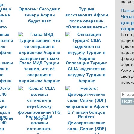
вопро
ана о
Эрдоган: Сегодня к
Турция
Повес
ина к
вечеру Африн
восстановит Африн
Четыр
ня
будет взят
после операции
для р
что
«Оливковая ветвь»
вопро
дет
Во вто
н
нацио
Девлет
парла
форму
 силы
Глава МИД Турции
Оппозиция Турции:
обрет
ли в
заявил, что её
США надеются на
Ахмет
ие
операция в
неудачу Турции в
свой 
Африн
сирийском Африне
Африне
непок
завершится к маю
сло
Калын: США
Reuters:
 40
должны
Демократические
ов
остановить
силы Сирии (SDF)