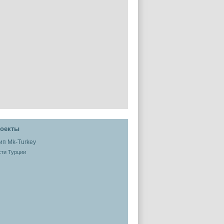
оекты
ти Турции