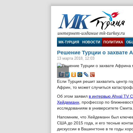
МК-Турция
МК-ТУРЦИЯ
НОВОСТИ
ПОЛИТИКА
ОБ
Решение Турции о захвате 
13 марта 2018, 12:03
←
Если Турция решит захватить центр г
Африн, то может случиться катастроф
Об этом заявил
в интервью Ahval TV 
Хейдеманн
, профессор по ближневос
исследованиям в университете Смита
Напомним, что Хейдеманн был ключев
США до 2015 года, и его тесные конта
дискуссии в Вашингтоне в те годы хор