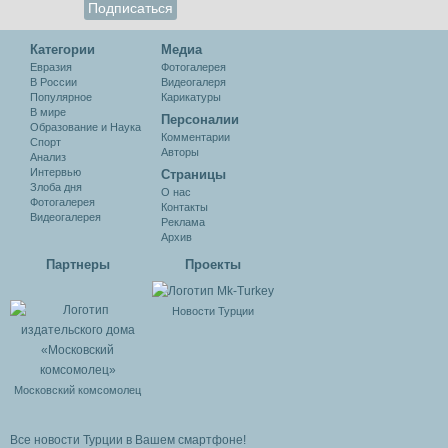
Категории
Медиа
Евразия
Фотогалерея
В России
Видеогалеря
Популярное
Карикатуры
В мире
Персоналии
Образование и Наука
Комментарии
Спорт
Авторы
Анализ
Интервью
Cтраницы
Злоба дня
О нас
Фотогалерея
Контакты
Видеогалерея
Реклама
Архив
Партнеры
Проекты
Новости Турции
Московский комсомолец
Все новости Турции в Вашем смартфоне!