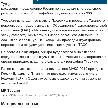
Турция
рассмотрит предложение России по поставкам многоцелевого
реактивного самолёта-амфибии среднего класса Бе-200.
Турецкая делегация во главе с Пакдемирли провела в Таганроге
переговоры с представителями Объединенной авиастроительной
корпорации (ОАК). «Мы очень долгое время присматривались к
этому самолёту. Мы могли бы использовать его для тушения
лесных пожаров в Турции. Теперь мы проведём двусторонние
переговоры и обсудим условия», - цитирует его ТАСС.
По словам Пакдемирли, Анкара будет готова вынести свой
вердикт после того, как изучит «все технические характеристики и
оценит пригодность данного самолёта к географии Турции».
Ранее в августе этого года на авиасалоне МАКС-2019 президент
России Владимир Путин лично рассказал турецкому коллеге
Реджепу Тайипу Эрдогану основные характеристики самолёта-
амфибии Бе-200.
МК-Турция
Tеги:
МК-Турция
,
Новости Турции
,
ТАСС
,
Турция
Материалы по теме: