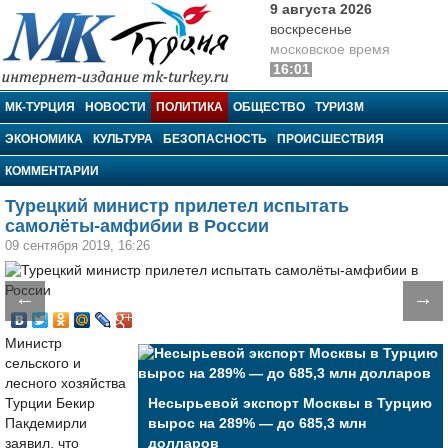
9 августа 2026
воскресенье
московское время
16:01
МК-Турция
МК-ТУРЦИЯ
НОВОСТИ
ПОЛИТИКА
ОБЩЕСТВО
ТУРИЗМ
ЭКОНОМИКА
КУЛЬТУРА
БЕЗОПАСНОСТЬ
ПРОИСШЕСТВИЯ
КОММЕНТАРИИ
Турецкий министр прилетел испытать
самолёты-амфибии в России
09 сентября 2019, 16:26
←
→
Министр
сельского и
лесного хозяйства
Турции Бекир
Несырьевой экспорт Москвы в Турцию
Пакдемирли
вырос на 289% — до 685,3 млн
заявил, что
долларов