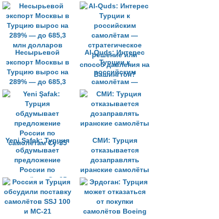
Несырьевой
Al-Quds: Интерес
экспорт Москвы в
Турции к
Турцию вырос на
российским
289% — до 685,3
самолётам —
млн долларов
стратегическое
решение или
способ давления на
Вашингтон?
Yeni Şafak: Турция
СМИ: Турция
обдумывает
отказывается
предложение
дозаправлять
России по
иранские самолёты
самолётам Су-35