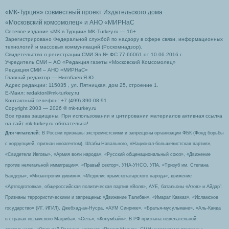
«МК-Турция» совместный проект Издательского дома
«Московский комсомолец»
и АНО «МИРНаС
Сетевое издание «МК в Турции» MK-Turkey.ru — 16+
Зарегистрировано Федеральной службой по надзору в сфере связи, информационных
технологий и массовых коммуникаций (Роскомнадзор).
Свидетельство о регистрации СМИ Эл № ФС 77-66061 от 10.06.2016 г.
Учредитель СМИ – АО «Редакция газеты «Московский Комсомолец»
Редакция СМИ – АНО «МИРНаС»
Главный редактор — Ниязбаев Я.Ю.
Адрес редакции: 115035 , ул. Пятницкая, дом 25, строение 1.
Е-Маил: redaktor@mk-turkey.ru
Контактный телефон: +7 (499) 390-08-91
Copyright 2003 — 2026 © mk-turkey.ru
Все права защищены. При использовании и цитировании материалов активная ссылка
на сайт mk-turkey.ru обязательна!
Для читателей
: В России признаны экстремистскими и запрещены организации ФБК (Фонд борьбы
с коррупцией, признан иноагентом), Штабы Навального, «Национал-большевистская партия»,
«Свидетели Иеговы», «Армия воли народа», «Русский общенациональный союз», «Движение
против нелегальной иммиграции», «Правый сектор», УНА-УНСО, УПА, «Тризуб им. Степана
Бандеры», «Мизантропик дивижн», «Меджлис крымскотатарского народа», движение
«Артподготовка», общероссийская политическая партия «Воля», АУЕ, батальоны «Азов» и Айдар″.
Признаны террористическими и запрещены: «Движение Талибан», «Имарат Кавказ», «Исламское
государство» (ИГ, ИГИЛ), Джебхад-ан-Нусра, «АУМ Синрике», «Братья-мусульмане», «Аль-Каида
в странах исламского Магриба», «Сеть», «Колумбайн». В РФ признана нежелательной