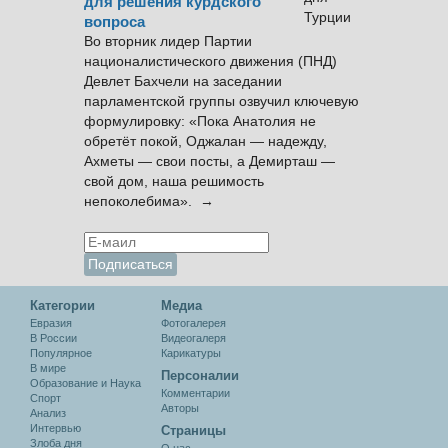
для решения курдского
вопроса
Во вторник лидер Партии
националистического движения (ПНД)
Девлет Бахчели на заседании
парламентской группы озвучил ключевую
формулировку: «Пока Анатолия не
обретёт покой, Оджалан — надежду,
Ахметы — свои посты, а Демирташ —
свой дом, наша решимость
непоколебима». →
Категории
Медиа
Евразия
Фотогалерея
В России
Видеогалеря
Популярное
Карикатуры
В мире
Персоналии
Образование и Наука
Комментарии
Спорт
Авторы
Анализ
Интервью
Cтраницы
Злоба дня