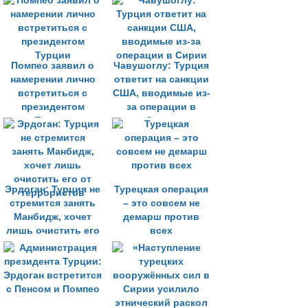
мы уходим
Турции
Помпео заявил о
Чавушоглу: Турция
намерении лично
ответит на санкции
встретиться с
США, вводимые из-
президентом
за операции в
Турции
Сирии
Эрдоган: Турция не
Турецкая операция
стремится занять
– это совсем не
Манбидж, хочет
демарш против
лишь очистить его
всех
от террористов