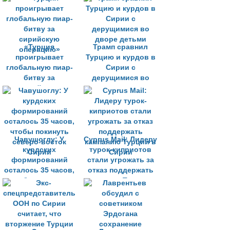
с терроризмом
«Турция
Трамп сравнил
проигрывает
Турцию и курдов в
глобальную пиар-
Сирии с
битву за
дерущимися во
сирийскую
дворе детьми
операцию»
Чавушоглу: У
Cyprus Mail: Лидеру
курдских
турок-киприотов
формирований
стали угрожать за
осталось 35 часов,
отказ поддержать
чтобы покинуть
кампанию Турции в
северо-восток
Сирии
Сирии