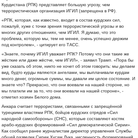
Курдистана (РПК) представляет большую угрозу, чем
террористическая организация ИГИЛ (запрещена в РФ).
«РПК, которая, как известно, входит в состав курдских сил,
пожалуй, хуже с точки зрения террористической угрозы и во
многих других отношениях, чем ИГИЛ. Я думаю, что это
проблема, которую мы, тем не менее, очень успешно держим
под контролем», - цитирует его ТАСС.
«Знаете, почему ИГИЛ уважает РПК? Потому что они такие же
жёсткие или даже жёстче, чем ИГИЛ», - заявил Трамп. «Пора бы
уже сказать об этом, никто не хочет об этом говорить: мы делаем
вид, будто курды являются ангелами, мы выплачивали курдам
много денег, огромные суммы, мы давали им целое состояние. И
знаете что? Прекрасно, что они воевали на нашей стороне, но
мы платили им за то, что они воевали на нашей стороне», -
отметил хозяин Белого дома.
Анкара считает террористами, связанными с запрещённой
турецкими властями РПК, бойцов курдских отрядов «Сил
народной самообороны» (СНС), которые составляют костяк
арабо-курдских формирований «Сил демократической Сирии».
Как сообщил ранее журналистам директор управления Службы
общей разведки Сирии Хусам Лука, численность формирований