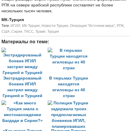
РПК на севере арабской республики составляет не более
нескольких тысяч человек.
МК-Турция
Tеги:
ИГИЛ
,
МК-Турция
,
Новости Турции
,
Операция "Источник мира"
,
РПК
,
США
,
Сирия
,
ТАСС
,
Трамп
,
Турция
Материалы по теме:
Экстрадированый
В тюрьмах Турции
боевик ИГИЛ
находятся
застрял между
игиловцы из 40
Грецией и Турцией
стран
«Как много Турция
Полиция Турции