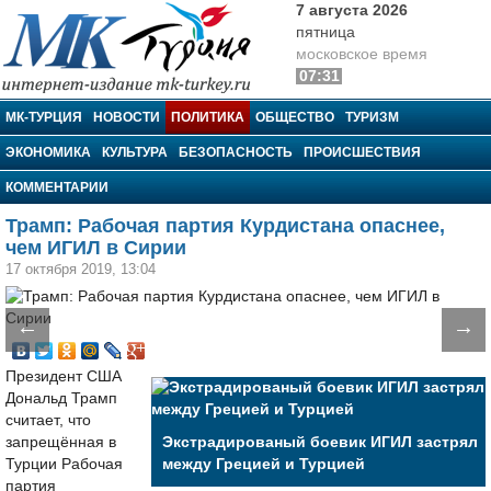
7 августа 2026
пятница
московское время
07:31
МК-Турция
МК-ТУРЦИЯ
НОВОСТИ
ПОЛИТИКА
ОБЩЕСТВО
ТУРИЗМ
ЭКОНОМИКА
КУЛЬТУРА
БЕЗОПАСНОСТЬ
ПРОИСШЕСТВИЯ
КОММЕНТАРИИ
Трамп: Рабочая партия Курдистана опаснее,
чем ИГИЛ в Сирии
17 октября 2019, 13:04
←
→
Президент США
Дональд Трамп
считает, что
запрещённая в
Экстрадированый боевик ИГИЛ застрял
Турции Рабочая
между Грецией и Турцией
партия