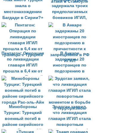
знала о
задержала троих
местонахождении
предполагаемых
Багдади в Сирии?»
боевиков ИГИЛ,
планировавших
атаки в Стамбуле
Пентагон: Операция
В Анкаре
по ликвидации
задержаны 20
главаря ИГИЛ
иностранцев по
прошла в 6,4 км от
подозрению в
границы с Турцией
причастности к
запрещенной в РФ
ИГИЛ
Минобороны
Эрдоган заявил,
Турции: Турецкий
что ликвидация
военный погиб в
главаря ИГИЛ стала
районе сирийского
поворотным
города Рас-эль-Айн
моментом в борьбе