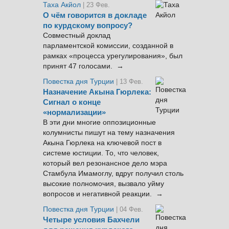
Таха Акйол
| 23 Фев.
О чём говорится в докладе
по курдскому вопросу?
Совместный доклад
парламентской комиссии, созданной в
рамках «процесса урегулирования», был
принят 47 голосами. →
Повестка дня Турции
| 13 Фев.
Назначение Акына Гюрлека:
Сигнал о конце
«нормализации»
В эти дни многие оппозиционные
колумнисты пишут на тему назначения
Акына Гюрлека на ключевой пост в
системе юстиции. То, что человек,
который вел резонансное дело мэра
Стамбула Имамоглу, вдруг получил столь
высокие полномочия, вызвало уйму
вопросов и негативной реакции. →
Повестка дня Турции
| 04 Фев.
Четыре условия Бахчели