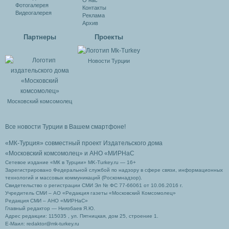
О нас
Фотогалерея
Контакты
Видеогалерея
Реклама
Архив
Партнеры
Проекты
Новости Турции
Московский комсомолец
Все новости Турции в Вашем смартфоне!
«МК-Турция» совместный проект Издательского дома
«Московский комсомолец»
и АНО «МИРНаС
Сетевое издание «МК в Турции» MK-Turkey.ru — 16+
Зарегистрировано Федеральной службой по надзору в сфере связи, информационных
технологий и массовых коммуникаций (Роскомнадзор).
Свидетельство о регистрации СМИ Эл № ФС 77-66061 от 10.06.2016 г.
Учредитель СМИ – АО «Редакция газеты «Московский Комсомолец»
Редакция СМИ – АНО «МИРНаС»
Главный редактор — Ниязбаев Я.Ю.
Адрес редакции: 115035 , ул. Пятницкая, дом 25, строение 1.
Е-Маил: redaktor@mk-turkey.ru