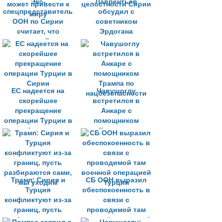
Экс-
Лаврентьев
спецпредставитель
обсудил с
ООН по Сирии
советником
считает, что
Эрдогана
вторжение Турции
сохранение
может привести к
целостности Сирии
миру
ЕС надеется на
Чавушоглу
скорейшее
встретился в
прекращение
Анкаре с
операции Турции в
помощником
Сирии
Трампа по
нацбезопасности
Трамп: Сирия и
СБ ООН выразил
Турция
обеспокоенность в
конфликтуют из-за
связи с
границ, пусть
проводимой там
разбираются сами,
военной операцией