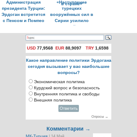
Администрация
«Наступление
президента Турции:
турецких
Эрдоган встретится
вооружённых сил в
с Пенсом и Помпео
Сирии усилило
этнический раскол
в стране»
USD
77,9568
EUR
88,9097
TRY
1,6598
Какое направление политики Эрдогана
сегодня вызывает у вас наибольшие
вопросы?
Экономическая политика
Курдский вопрос и безопасность
Внутренняя политика и свободы
Внешняя политика
Ответить
Опросы →
Комментарии →
МК-Турция
| 14 Май