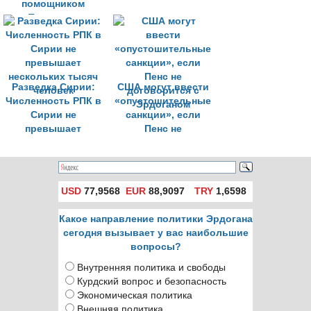
помощником
Трампа по
нацбезопасности
Разведка Сирии:
США могут ввести
Численность РПК в
«опустошительные
Сирии не
санкции», если
превышает
Пенс не
нескольких тысяч
договорится с
человек
Эрдоганом
USD
77,9568
EUR
88,9097
TRY
1,6598
Какое направление политики Эрдогана
сегодня вызывает у вас наибольшие
вопросы?
Внутренняя политика и свободы
Курдский вопрос и безопасность
Экономическая политика
Внешняя политика