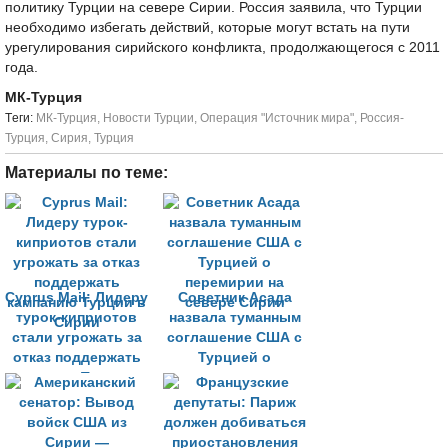
политику Турции на севере Сирии. Россия заявила, что Турции
необходимо избегать действий, которые могут встать на пути
урегулирования сирийского конфликта, продолжающегося с 2011
года.
МК-Турция
Tеги:
МК-Турция
,
Новости Турции
,
Операция "Источник мира"
,
Россия-
Турция
,
Сирия
,
Турция
Материалы по теме:
Cyprus Mail: Лидеру
Советник Асада
турок-киприотов
назвала туманным
стали угрожать за
соглашение США с
отказ поддержать
Турцией о
кампанию Турции в
перемирии на
Сирии
севере Сирии