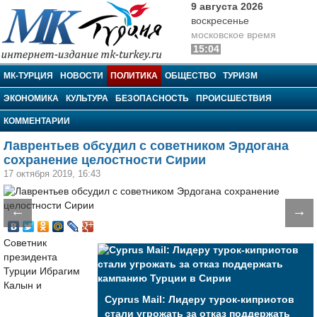
9 августа 2026
воскресенье
московское время
15:04
МК-Турция
МК-ТУРЦИЯ
НОВОСТИ
ПОЛИТИКА
ОБЩЕСТВО
ТУРИЗМ
ЭКОНОМИКА
КУЛЬТУРА
БЕЗОПАСНОСТЬ
ПРОИСШЕСТВИЯ
КОММЕНТАРИИ
Лаврентьев обсудил с советником Эрдогана
сохранение целостности Сирии
17 октября 2019, 16:43
←
→
Советник
президента
Турции Ибрагим
Калын и
Cyprus Mail: Лидеру турок-киприотов
стали угрожать за отказ поддержать