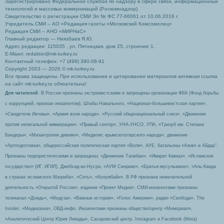
Зарегистрировано Федеральной службой по надзору в сфере связи, информационных
технологий и массовых коммуникаций (Роскомнадзор).
Свидетельство о регистрации СМИ Эл № ФС 77-66061 от 10.06.2016 г.
Учредитель СМИ – АО «Редакция газеты «Московский Комсомолец»
Редакция СМИ – АНО «МИРНаС»
Главный редактор — Ниязбаев Я.Ю.
Адрес редакции: 115035 , ул. Пятницкая, дом 25, строение 1.
Е-Маил: redaktor@mk-turkey.ru
Контактный телефон: +7 (499) 390-08-91
Copyright 2003 — 2026 © mk-turkey.ru
Все права защищены. При использовании и цитировании материалов активная ссылка
на сайт mk-turkey.ru обязательна!
Для читателей
: В России признаны экстремистскими и запрещены организации ФБК (Фонд борьбы
с коррупцией, признан иноагентом), Штабы Навального, «Национал-большевистская партия»,
«Свидетели Иеговы», «Армия воли народа», «Русский общенациональный союз», «Движение
против нелегальной иммиграции», «Правый сектор», УНА-УНСО, УПА, «Тризуб им. Степана
Бандеры», «Мизантропик дивижн», «Меджлис крымскотатарского народа», движение
«Артподготовка», общероссийская политическая партия «Воля», АУЕ, батальоны «Азов» и Айдар″.
Признаны террористическими и запрещены: «Движение Талибан», «Имарат Кавказ», «Исламское
государство» (ИГ, ИГИЛ), Джебхад-ан-Нусра, «АУМ Синрике», «Братья-мусульмане», «Аль-Каида
в странах исламского Магриба», «Сеть», «Колумбайн». В РФ признана нежелательной
деятельность «Открытой России», издания «Проект Медиа». СМИ-иноагентами признаны:
телеканал «Дождь», «Медуза», «Важные истории», «Голос Америки», радио «Свобода», The
Insider, «Медиазона», ОВД-инфо. Иноагентами признаны общество/центр «Мемориал»,
«Аналитический Центр Юрия Левады», Сахаровский центр. Instagram и Facebook (Metа)