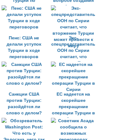
Турции по
вопросе создания
деэскалации в
зоны безопасности
Сирии
Пенс: США не
Экс-
делали уступок
спецпредставитель
Турции в ходе
ООН по Сирии
переговоров
считает, что
вторжение Турции
может привести к
миру
Санкции США
ЕС надеется на
против Турции:
скорейшее
разойдётся ли
прекращение
слово с делом?
операции Турции в
Сирии