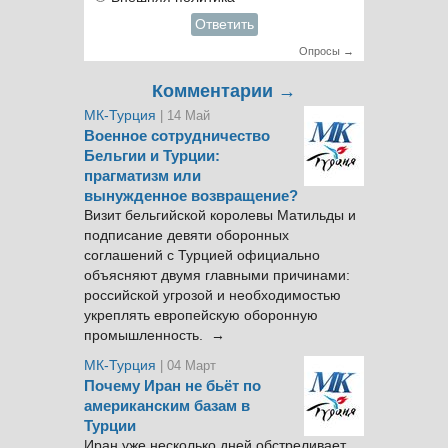
Ответить
Опросы →
Комментарии →
МК-Турция
| 14 Май
Военное сотрудничество
Бельгии и Турции:
прагматизм или
вынужденное возвращение?
Визит бельгийской королевы Матильды и
подписание девяти оборонных
соглашений с Турцией официально
объясняют двумя главными причинами:
российской угрозой и необходимостью
укреплять европейскую оборонную
промышленность. →
МК-Турция
| 04 Март
Почему Иран не бьёт по
американским базам в
Турции
Иран уже несколько дней обстреливает