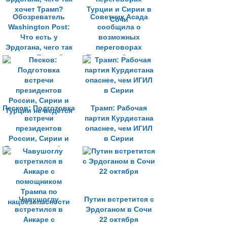
Обозреватель
Советник Асада
Washington Post:
сообщила о
Что есть у
возможных
Эрдогана, чего так
переговорах
хочет Трамп?
Турции и Сирии в
Сочи
Песков: Подготовка
Трамп: Рабочая
встречи
партия Курдистана
президентов
опаснее, чем ИГИЛ
России, Сирии и
в Сирии
Турции не ведётся
Чавушоглу
Путин встретится с
встретился в
Эрдоганом в Сочи
Анкаре с
22 октября