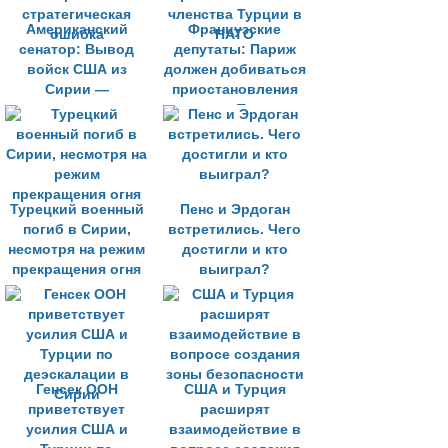
Американский
Французские
сенатор: Вывод
депутаты: Париж
войск США из
должен добиваться
Сирии —
приостановления
стратегическая
членства Турции в
ошибка
НАТО
Турецкий военный
Пенс и Эрдоган
погиб в Сирии,
встретились. Чего
несмотря на режим
достигли и кто
прекращения огня
выиграл?
Генсек ООН
США и Турция
приветствует
расширят
усилия США и
взаимодействие в