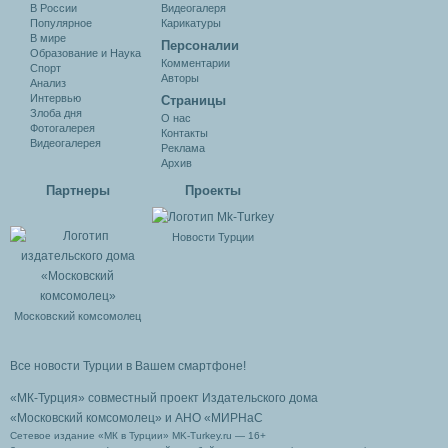
В России
Видеогалеря
Популярное
Карикатуры
В мире
Персоналии
Образование и Наука
Комментарии
Спорт
Авторы
Анализ
Интервью
Cтраницы
Злоба дня
О нас
Фотогалерея
Контакты
Видеогалерея
Реклама
Архив
Партнеры
Проекты
Новости Турции
Московский комсомолец
Все новости Турции в Вашем смартфоне!
«МК-Турция» совместный проект Издательского дома
«Московский комсомолец»
и АНО «МИРНаС
Сетевое издание «МК в Турции» MK-Turkey.ru — 16+