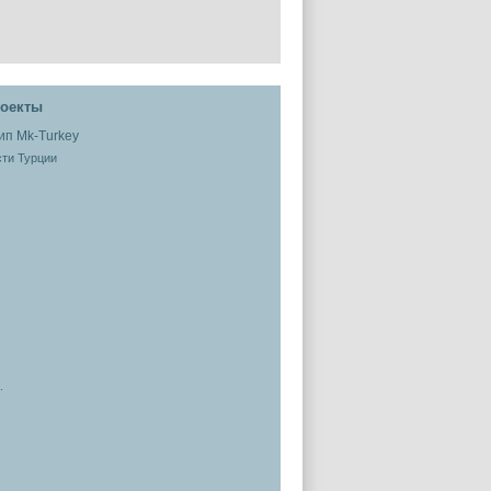
оекты
ти Турции
.