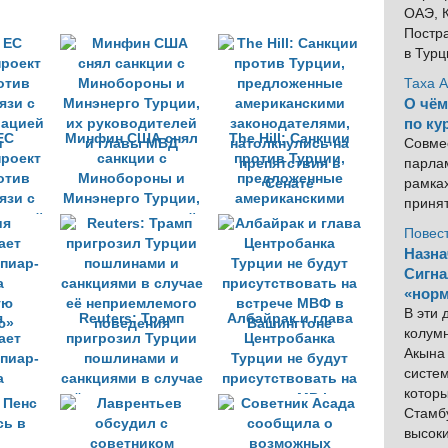
ОАЭ, К
Постра
в Тур
Таха 
О чём
по ку
ЕС
Минфин США снял
The Hill: Санкции
Совме
проект
санкции с
против Турции,
парлам
отив
Минобороны и
предложенные
рамка
язи с
Минэнерго Турции,
американскими
приня
рацией
их руководителей
законодателями,
Повес
и
и главы МВД
натолкнулись на
Назна
препятствия в
Сигна
Сенате
«норм
В эти
я
Reuters: Трамп
Албайрак и глава
колум
ает
пригрозил Турции
Центробанка
Акына 
пиар-
пошлинами и
Турции не будут
систем
а
санкциями в случае
присутствовать на
котор
ую
её неприемлемого
встрече МВФ в
Стамбу
ю»
поведения
Вашингтоне
высок