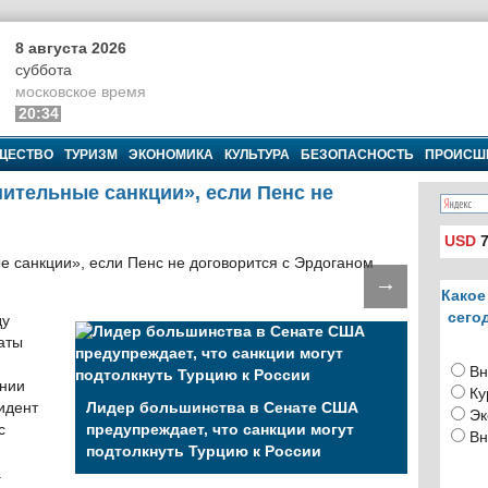
8 августа 2026
суббота
московское время
20:34
ЩЕСТВО
ТУРИЗМ
ЭКОНОМИКА
КУЛЬТУРА
БЕЗОПАСНОСТЬ
ПРОИСШ
ительные санкции», если Пенс не
USD
7
→
Какое
сего
ду
аты
Вн
ении
Ку
идент
Лидер большинства в Сенате США
Эк
с
предупреждает, что санкции могут
Вн
подтолкнуть Турцию к России
.