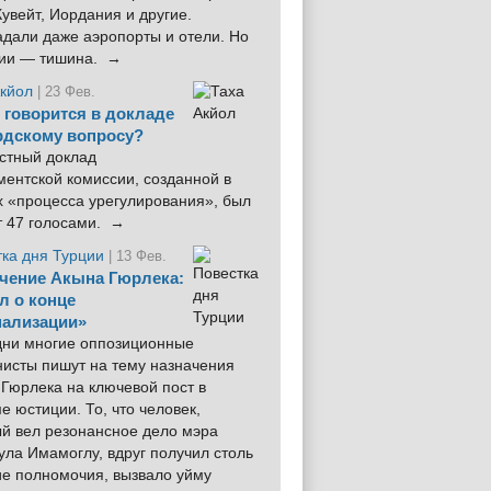
увейт, Иордания и другие.
дали даже аэропорты и отели. Но
ции — тишина. →
Акйол
| 23 Фев.
 говорится в докладе
рдскому вопросу?
стный доклад
ентской комиссии, созданной в
х «процесса урегулирования», был
т 47 голосами. →
тка дня Турции
| 13 Фев.
чение Акына Гюрлека:
л о конце
ализации»
 дни многие оппозиционные
нисты пишут на тему назначения
Гюрлека на ключевой пост в
е юстиции. То, что человек,
ый вел резонансное дело мэра
ла Имамоглу, вдруг получил столь
ие полномочия, вызвало уйму