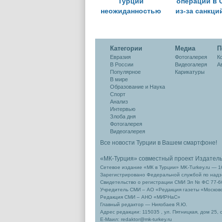
Турции
операции в 
неожиданностью
из-за санкц
Категории
Медиа
П
Евразия
Фотогалерея
К
В России
Видеогалеря
А
Популярное
Карикатуры
В мире
Образование и Наука
Спорт
Анализ
Интервью
Злоба дня
Фотогалерея
Видеогалерея
Все новости Турции в Вашем смартфоне!
«МК-Турция» совместный проект Издател
Сетевое издание «МК в Турции» MK-Turkey.ru — 1
Зарегистрировано Федеральной службой по надзо
Свидетельство о регистрации СМИ Эл № ФС 77-66
Учредитель СМИ – АО «Редакция газеты «Москов
Редакция СМИ – АНО «МИРНаС»
Главный редактор — Ниязбаев Я.Ю.
Адрес редакции: 115035 , ул. Пятницкая, дом 25, 
Е-Маил: redaktor@mk-turkey.ru