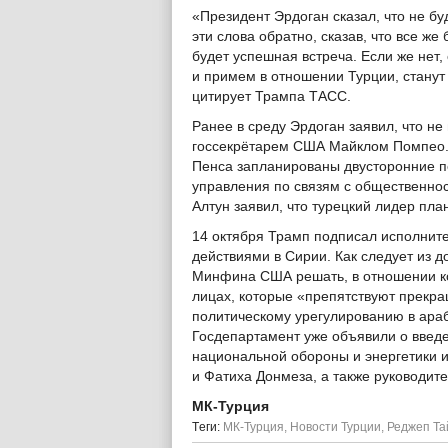
«Президент Эрдоган сказал, что не буд
эти слова обратно, сказав, что все же 
будет успешная встреча. Если же нет
и примем в отношении Турции, станут
цитирует Трампа ТАСС.
Ранее в среду Эрдоган заявил, что не
госсекрётарем США Майклом Помпео. 
Пенса запланированы двусторонние п
управления по связям с общественно
Алтун заявил, что турецкий лидер пла
14 октября Трамп подписал исполнител
действиями в Сирии. Как следует из д
Минфина США решать, в отношении ког
лицах, которые «препятствуют прекр
политическому урегулированию в араб
Госдепартамент уже объявили о введе
национальной обороны и энергетики и
и Фатиха Донмеза, а также руководи
МК-Турция
Tеги:
МК-Турция
,
Новости Турции
,
Реджеп Та