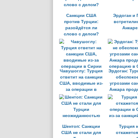
Санкции США
Эрдоган и 
против Турции:
встретили
разойдётся ли
Анкаре
слово с делом?
Чавушоглу: Турция
Эрдоган: Тур
ответит на санкции
обеспоко
США, вводимые из-
угрозами са
за операции в
Анкара прод
Сирии
операцию в 
Шентоп: Санкции
Турция 
США не стали для
откажется