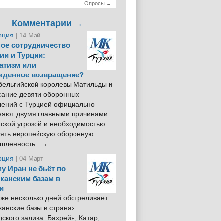
Опросы →
Комментарии →
рция
| 14 Май
ое сотрудничество
ии и Турции:
атизм или
жденное возвращение?
 бельгийской королевы Матильды и
сание девяти оборонных
шений с Турцией официально
няют двумя главными причинами:
йской угрозой и необходимостью
лять европейскую оборонную
шленность. →
рция
| 04 Март
у Иран не бьёт по
канским базам в
и
же несколько дней обстреливает
анские базы в странах
ского залива: Бахрейн, Катар,