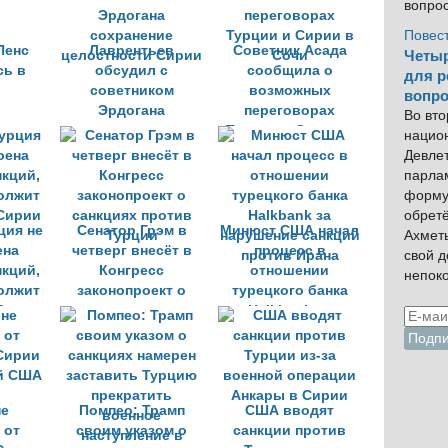
вопро
Повес
Пенс
Лаврентьев
Советник Асада
Четыр
сь в
обсудил с
сообщила о
для р
советником
возможных
вопро
Эрдогана
переговорах
Во вто
сохранение
Турции и Сирии в
нацио
целостности Сирии
Сочи
Девлет
парла
форму
обрет
ция не
Сенатор Грэм в
Минюст США начал
Ахмет
ена
четверг внесёт в
процесс в
свой 
нкций,
Конгресс
отношении
непок
олжит
законопроект о
турецкого банка
Сирии
санкциях против
Halkbank за
Турции
нарушение санкций
против Ирана
не
Помпео: Трамп
США вводят
 от
своим указом о
санкции против