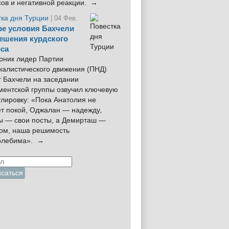
сов и негативной реакции. →
тка дня Турции
| 04 Фев.
е условия Бахчели
ешения курдского
са
рник лидер Партии
налистического движения (ПНД)
 Бахчели на заседании
ментской группы озвучил ключевую
лировку: «Пока Анатолия не
ёт покой, Оджалан — надежду,
ы — свои посты, а Демирташ —
дом, наша решимость
олебима». →