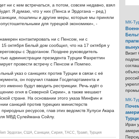
ет ни с кем встречаться, а потом, совсем недавно, взял
будет. Я думаю, что у них (Пенса и Эрдогана – ред.)
, санкции, пошлины и другие меры, которые мы приняли
МК-Ту
 опустошительными для турецкой экономики», -
Военн
Бельг
 намерен контактировать ни с Пенсом, ни с
прагм
15 октября Белый дом сообщил, что на 17 октября у
выну
ереговоры с Эрдоганом. Позднее руководитель
Визит
стью администрации президента Турции Фахреттин
подпи
нирует провести встречу с Пенсом и Помпео.
согла
объяс
ьный указ о санкциях против Турции в связи с её
росси
окумента, он поручил главам Госдепартамента и
укреп
о именно будут вводить рестрикции. Речь идёт о
промы
ащению огня в Северной Сирии», а также мешают
ской стране. На основании этого указа Минфин и
МК-Ту
нии санкций против турецких министерств
Почем
 природных ресурсов, глав этих ведомств Хулуси Акара
амери
теля МВД Сулеймана Сойлу.
Турци
Иран у
америк
йип Эрдоган
,
США
,
Санкции
,
Сирия
,
ТАСС
,
Трамп
,
Турция
Персид