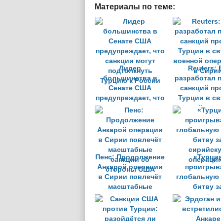
Материалы по теме:
Лидер
Reuters: 
большинства в
разработал 
Сенате США
санкций пр
предупреждает, что
Турции в св
санкции могут
военной опе
подтолкнуть
в Сири
Турцию к России
Пенс: Продолжение
«Турци
Анкарой операции
проигрыв
в Сирии повлечёт
глобальную 
масштабные
битву з
санкции со
сирийск
стороны США
операци