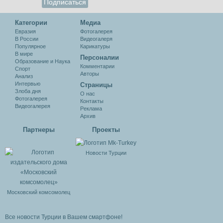
Категории
Медиа
Евразия
Фотогалерея
В России
Видеогалеря
Популярное
Карикатуры
В мире
Персоналии
Образование и Наука
Комментарии
Спорт
Авторы
Анализ
Интервью
Cтраницы
Злоба дня
О нас
Фотогалерея
Контакты
Видеогалерея
Реклама
Архив
Партнеры
Проекты
Новости Турции
Московский комсомолец
Все новости Турции в Вашем смартфоне!