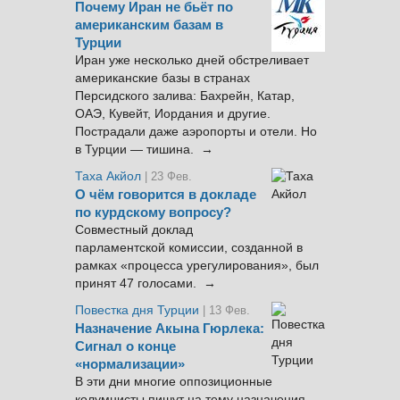
Почему Иран не бьёт по
американским базам в
Турции
Иран уже несколько дней обстреливает
американские базы в странах
Персидского залива: Бахрейн, Катар,
ОАЭ, Кувейт, Иордания и другие.
Пострадали даже аэропорты и отели. Но
в Турции — тишина. →
Таха Акйол
| 23 Фев.
О чём говорится в докладе
по курдскому вопросу?
Совместный доклад
парламентской комиссии, созданной в
рамках «процесса урегулирования», был
принят 47 голосами. →
Повестка дня Турции
| 13 Фев.
Назначение Акына Гюрлека:
Сигнал о конце
«нормализации»
В эти дни многие оппозиционные
колумнисты пишут на тему назначения