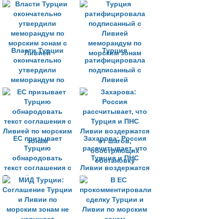
ближайшие дни
Власти Турции
Турция
окончательно
ратифицировала
утвердили
подписанный с
меморандум по
Ливией
морским зонам с
меморандум по
Ливией
морским зонам
ЕС призывает
Захарова: Россия
Турцию
рассчитывает, что
обнародовать
Турция и ПНС
текст соглашения с
Ливии воздержатся
Ливией по морским
от шагов,
зонам
обостряющих
обстановку