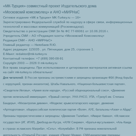
«МК-Турция» совместный проект Издательского дома
«Московский комсомолец»
и АНО «МИРНаС
Сетевое издание «МК в Турции» MK-Turkey.ru — 16+
Зарегистрировано Федеральной службой по надзору в сфере связи, информационных
технологий и массовых коммуникаций (Роскомнадзор).
Свидетельство о регистрации СМИ Эл № ФС 77-66061 от 10.06.2016 г.
Учредитель СМИ – АО «Редакция газеты «Московский Комсомолец»
Редакция СМИ – АНО «МИРНаС»
Главный редактор — Ниязбаев Я.Ю.
Адрес редакции: 115035 , ул. Пятницкая, дом 25, строение 1.
Е-Маил: redaktor@mk-turkey.ru
Контактный телефон: +7 (499) 390-08-91
Copyright 2003 — 2026 © mk-turkey.ru
Все права защищены. При использовании и цитировании материалов активная ссылка
на сайт mk-turkey.ru обязательна!
Для читателей
: В России признаны экстремистскими и запрещены организации ФБК (Фонд борьбы
с коррупцией, признан иноагентом), Штабы Навального, «Национал-большевистская партия»,
«Свидетели Иеговы», «Армия воли народа», «Русский общенациональный союз», «Движение
против нелегальной иммиграции», «Правый сектор», УНА-УНСО, УПА, «Тризуб им. Степана
Бандеры», «Мизантропик дивижн», «Меджлис крымскотатарского народа», движение
«Артподготовка», общероссийская политическая партия «Воля», АУЕ, батальоны «Азов» и Айдар″.
Признаны террористическими и запрещены: «Движение Талибан», «Имарат Кавказ», «Исламское
государство» (ИГ, ИГИЛ), Джебхад-ан-Нусра, «АУМ Синрике», «Братья-мусульмане», «Аль-Каида
в странах исламского Магриба», «Сеть», «Колумбайн». В РФ признана нежелательной
деятельность «Открытой России», издания «Проект Медиа». СМИ-иноагентами признаны: