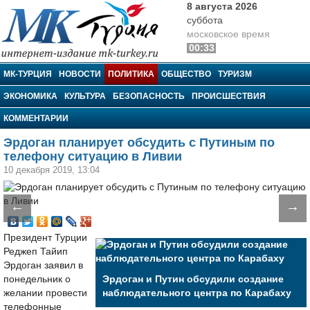
8 августа 2026
суббота
московское время
00:33
МК-Турция
МК-ТУРЦИЯ
НОВОСТИ
ПОЛИТИКА
ОБЩЕСТВО
ТУРИЗМ
ЭКОНОМИКА
КУЛЬТУРА
БЕЗОПАСНОСТЬ
ПРОИСШЕСТВИЯ
КОММЕНТАРИИ
Эрдоган планирует обсудить с Путиным по
телефону ситуацию в Ливии
10 декабря 2019, 13:04
←
→
Президент Турции
Реджеп Тайип
Эрдоган заявил в
понедельник о
Эрдоган и Путин обсудили создание
желании провести
наблюдательного центра по Карабаху
телефонные