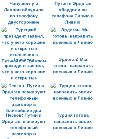
Чавушоглу и
Путин и Эрдоган
Лавров обсудили
обсудили по
по телефону
телефону Сирию и
двусторонние
Ливию
отношения
Турецкий
Эрдоган: Мы
президент заявил,
готовы направить
что у него хорошие
военных в Ливию
и открытые
отношения с
Путиным и Трампом
Песков: Путин и
Турция готова
Эрдоган планируют
направить своих
телефонный
военных в Ливию
разговор в