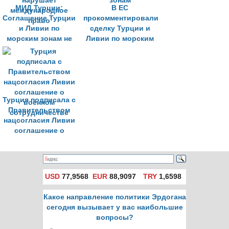
МИД Турции:
В ЕС
Соглашение Турции
прокомментировали
и Ливии по
сделку Турции и
морским зонам не
Ливии по морским
нарушает
зонам
международное
право
Турция подписала с
Правительством
нацсогласия Ливии
соглашение о
военном
сотрудничестве
USD
77,9568
EUR
88,9097
TRY
1,6598
Какое направление политики Эрдогана
сегодня вызывает у вас наибольшие
вопросы?