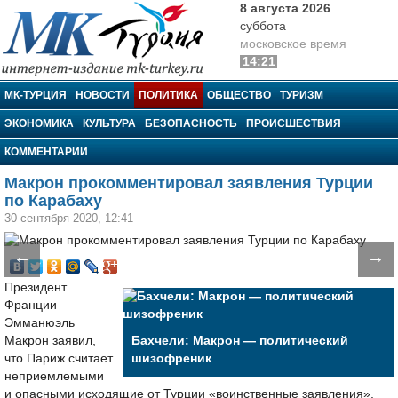
8 августа 2026
суббота
московское время
14:21
МК-Турция
МК-ТУРЦИЯ
НОВОСТИ
ПОЛИТИКА
ОБЩЕСТВО
ТУРИЗМ
ЭКОНОМИКА
КУЛЬТУРА
БЕЗОПАСНОСТЬ
ПРОИСШЕСТВИЯ
КОММЕНТАРИИ
Макрон прокомментировал заявления Турции
по Карабаху
30 сентября 2020, 12:41
←
→
Президент
Франции
Эмманюэль
Макрон заявил,
Бахчели: Макрон — политический
что Париж считает
шизофреник
неприемлемыми
и опасными исходящие от Турции «воинственные заявления»,