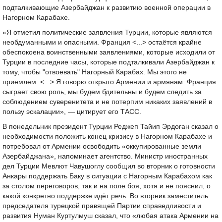
подталкивающие Азербайджан к развитию военной операции в
Нагорном Карабахе.
«Я отметил политические заявления Турции, которые являются
необдуманными и опасными. Франция <...> остаётся крайне
обеспокоена воинственными заявлениями, которые исходили от
Турции в последние часы, которые подталкивали Азербайджан к
тому, чтобы "отвоевать" Нагорный Карабах. Мы этого не
приемлем. <...> Я говорю открыто Армении и армянам: Франция
сыграет свою роль, мы будем бдительны и будем следить за
соблюдением суверенитета и не потерпим никаких заявлений в
пользу эскалации», — цитирует его ТАСС.
В понедельник президент Турции Реджеп Тайип Эрдоган сказал о
необходимости положить конец кризису в Нагорном Карабахе и
потребовал от Армении освободить «оккупированные земли
Азербайджана», напоминает агентство. Министр иностранных
дел Турции Мевлют Чавушоглу сообщил во вторник о готовности
Анкары поддержать Баку в ситуации с Нагорным Карабахом как
за столом переговоров, так и на поле боя, хотя и не пояснил, о
какой конкретно поддержке идёт речь. Во вторник заместитель
председателя турецкой правящей Партии справедливости и
развития Нуман Куртулмуш сказал, что «любая атака Армении на