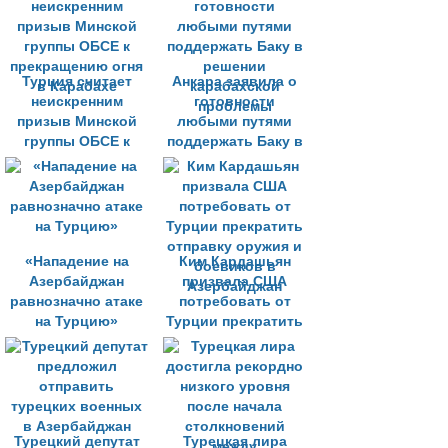
об исламе
нагорнокарабахского
конфликта
Турция считает
Анкара заявила о
неискренним
готовности
призыв Минской
любыми путями
группы ОБСЕ к
поддержать Баку в
прекращению огня
решении
в Карабахе
карабахской
проблемы
«Нападение на
Ким Кардашьян
Азербайджан
призвала США
равнозначно атаке
потребовать от
на Турцию»
Турции прекратить
отправку оружия и
боевиков в
Азербайджан
Турецкий депутат
Турецкая лира