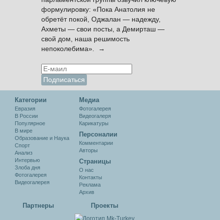
формулировку: «Пока Анатолия не
обретёт покой, Оджалан — надежду,
Ахметы — свои посты, а Демирташ —
свой дом, наша решимость
непоколебима». →
Категории
Медиа
Евразия
Фотогалерея
В России
Видеогалеря
Популярное
Карикатуры
В мире
Персоналии
Образование и Наука
Комментарии
Спорт
Авторы
Анализ
Интервью
Cтраницы
Злоба дня
О нас
Фотогалерея
Контакты
Видеогалерея
Реклама
Архив
Партнеры
Проекты