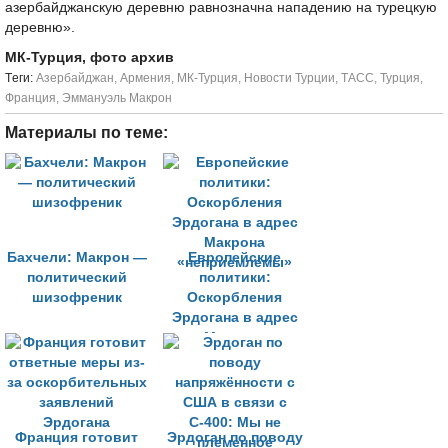
азербайджанскую деревню равнозначна нападению на турецкую
деревню».
МК-Турция, фото архив
Tеги:
Азербайджан
,
Армения
,
МК-Турция
,
Новости Турции
,
ТАСС
,
Турция
,
Франция
,
Эммануэль Макрон
Материалы по теме:
Бахчели: Макрон —
Европейские
политический
политики:
шизофреник
Оскорбления
Эрдогана в адрес
Макрона
«неприемлемы»
Франция готовит
Эрдоган по поводу