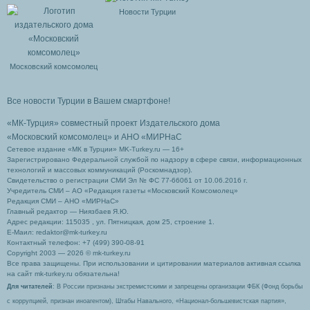
Новости Турции
Московский комсомолец
Все новости Турции в Вашем смартфоне!
«МК-Турция» совместный проект Издательского дома
«Московский комсомолец»
и АНО «МИРНаС
Сетевое издание «МК в Турции» MK-Turkey.ru — 16+
Зарегистрировано Федеральной службой по надзору в сфере связи, информационных
технологий и массовых коммуникаций (Роскомнадзор).
Свидетельство о регистрации СМИ Эл № ФС 77-66061 от 10.06.2016 г.
Учредитель СМИ – АО «Редакция газеты «Московский Комсомолец»
Редакция СМИ – АНО «МИРНаС»
Главный редактор — Ниязбаев Я.Ю.
Адрес редакции: 115035 , ул. Пятницкая, дом 25, строение 1.
Е-Маил: redaktor@mk-turkey.ru
Контактный телефон: +7 (499) 390-08-91
Copyright 2003 — 2026 © mk-turkey.ru
Все права защищены. При использовании и цитировании материалов активная ссылка
на сайт mk-turkey.ru обязательна!
Для читателей
: В России признаны экстремистскими и запрещены организации ФБК (Фонд борьбы
с коррупцией, признан иноагентом), Штабы Навального, «Национал-большевистская партия»,