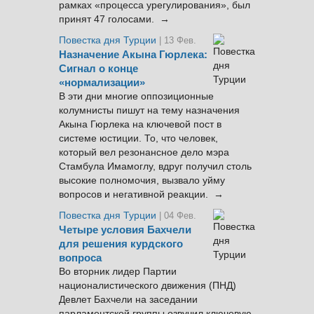
рамках «процесса урегулирования», был
принят 47 голосами. →
Повестка дня Турции
| 13 Фев.
Назначение Акына Гюрлека:
Сигнал о конце
«нормализации»
В эти дни многие оппозиционные
колумнисты пишут на тему назначения
Акына Гюрлека на ключевой пост в
системе юстиции. То, что человек,
который вел резонансное дело мэра
Стамбула Имамоглу, вдруг получил столь
высокие полномочия, вызвало уйму
вопросов и негативной реакции. →
Повестка дня Турции
| 04 Фев.
Четыре условия Бахчели
для решения курдского
вопроса
Во вторник лидер Партии
националистического движения (ПНД)
Девлет Бахчели на заседании
парламентской группы озвучил ключевую