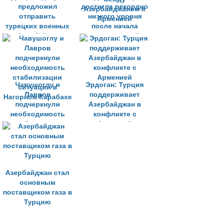
предложил
достигла рекордно
отправить
низкого уровня
турецких военных
после начала
в Азербайджан
столкновений
между
Азербайджаном и
Арменией
Чавушоглу и
Эрдоган: Турция
Лавров
поддерживает
подчеркнули
Азербайджан в
необходимость
конфликте с
стабилизации
Арменией
ситуации в
Нагорном Карабахе
Азербайджан стал
основным
поставщиком газа в
Турцию