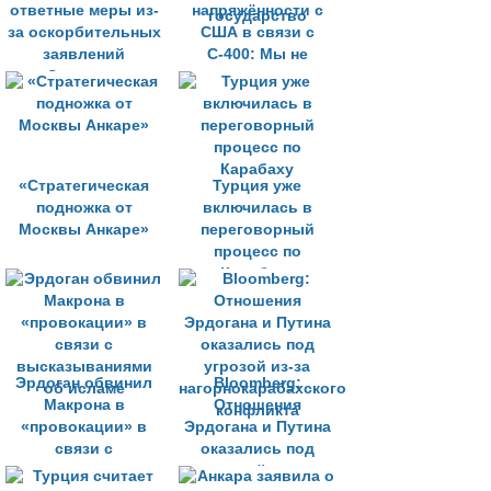
ответные меры из-
напряжённости с
за оскорбительных
США в связи с
заявлений
С-400: Мы не
Эрдогана
племенное
государство
«Стратегическая
Турция уже
подножка от
включилась в
Москвы Анкаре»
переговорный
процесс по
Карабаху
Эрдоган обвинил
Bloomberg:
Макрона в
Отношения
«провокации» в
Эрдогана и Путина
связи с
оказались под
высказываниями
угрозой из-за