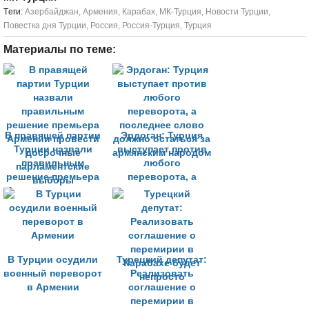
Tеги:
Азербайджан
,
Армения
,
Карабах
,
МК-Турция
,
Новости Турции
,
Повестка дня Турции
,
Россия
,
Россия-Турция
,
Турция
Материалы по теме:
В правящей партии
Эрдоган: Турция
Турции назвали
выступает против
правильным
любого
решение премьера
переворота, а
Армении провести
последнее слово
досрочные
должно остаться за
парламентские
армянским народом
выборы
В Турции осудили
Турецкий депутат:
военный переворот
Реализовать
в Армении
соглашение о
перемирии в