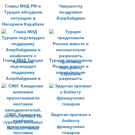
Главы МИД РФ и
Чавушоглу
Турции обсудили
поздравил
ситуацию в
Азербайджан
Нагорном Карабахе
Глава МИД Турции
Турция предложила
подтвердил
России вместе и
поддержку
окончательно
Азербайджана в
разрешить
конфликте с
проблему
Арменией
Нагорного
Карабаха
СМИ: Канадская
Эрдоган призвал к
компания
бойкоту
приостанавила
французских
поставки
товаров