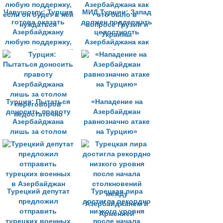
Чавушоглу: Турция
МИД Турции: Запад
готова оказать
должен поддержать
Азербайджану
целостность
любую поддержку,
Азербайджана как
если он будет в ней
это было в
нуждаться
вопросе Грузии и
Украины
Турция: Пытаться
«Нападение на
доносить правоту
Азербайджан
Азербайджана
равнозначно атаке
лишь за столом
на Турцию»
переговоров
недостаточно
Турецкий депутат
Турецкая лира
предложил
достигла рекордно
отправить
низкого уровня
турецких военных
после начала