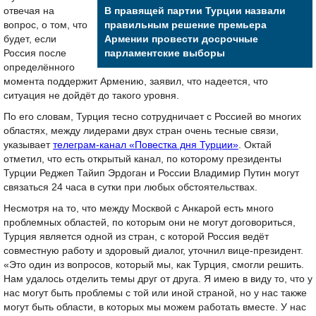
отвечая на
В правящей партии Турции назвали
вопрос, о том, что
правильным решение премьера
будет, если
Армении провести досрочные
Россия после
парламентские выборы
определённого
момента поддержит Армению, заявил, что надеется, что
ситуация не дойдёт до такого уровня.
По его словам, Турция тесно сотрудничает с Россией во многих
областях, между лидерами двух стран очень тесные связи,
указывает
телеграм-канал «Повестка дня Турции»
. Октай
отметил, что есть открытый канал, по которому президенты
Турции Реджеп Тайип Эрдоган и России Владимир Путин могут
связаться 24 часа в сутки при любых обстоятельствах.
Несмотря на то, что между Москвой с Анкарой есть много
проблемных областей, по которым они не могут договориться,
Турция является одной из стран, с которой Россия ведёт
совместную работу и здоровый диалог, уточнил вице-президент.
«Это один из вопросов, который мы, как Турция, смогли решить.
Нам удалось отделить темы друг от друга. Я имею в виду то, что у
нас могут быть проблемы с той или иной страной, но у нас также
могут быть области, в которых мы можем работать вместе. У нас