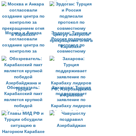
Карабахе будет
непросто
Москва и Анкара
Эрдоган: Турция и
согласовали
Россия подписали
создание центра по
протокол по
контролю за
совместному
прекращением огня
центру контроля
в Карабахе
прекращения огня в
Карабахе
Обозреватель:
Захарова: Турция
Карабахский пакт
поддерживает
является крупной
заявление по
победой
Карабаху лидеров
Азербайджана и
РФ, Азербайджана
Турции
и Армении