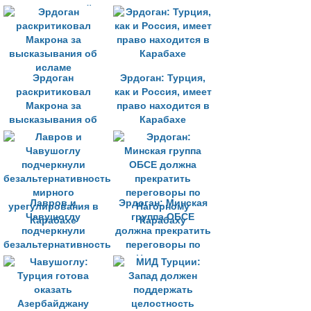
авиадвигателей,
используемых на
турецких военных
беспилотниках
Эрдоган
Эрдоган: Турция,
раскритиковал
как и Россия, имеет
Макрона за
право находится в
высказывания об
Карабахе
исламе
Лавров и
Эрдоган: Минская
Чавушоглу
группа ОБСЕ
подчеркнули
должна прекратить
безальтернативность
переговоры по
мирного
Нагорному
урегулирования в
Карабаху
Карабахе