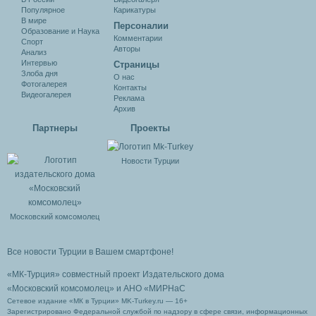
Популярное
Карикатуры
В мире
Персоналии
Образование и Наука
Комментарии
Спорт
Авторы
Анализ
Интервью
Cтраницы
Злоба дня
О нас
Фотогалерея
Контакты
Видеогалерея
Реклама
Архив
Партнеры
Проекты
Новости Турции
Московский комсомолец
Все новости Турции в Вашем смартфоне!
«МК-Турция» совместный проект Издательского дома
«Московский комсомолец»
и АНО «МИРНаС
Сетевое издание «МК в Турции» MK-Turkey.ru — 16+
Зарегистрировано Федеральной службой по надзору в сфере связи, информационных