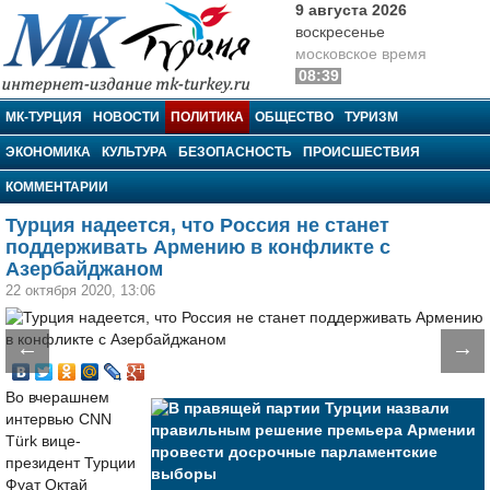
9 августа 2026
воскресенье
московское время
08:39
МК-Турция
МК-ТУРЦИЯ
НОВОСТИ
ПОЛИТИКА
ОБЩЕСТВО
ТУРИЗМ
ЭКОНОМИКА
КУЛЬТУРА
БЕЗОПАСНОСТЬ
ПРОИСШЕСТВИЯ
КОММЕНТАРИИ
Турция надеется, что Россия не станет
поддерживать Армению в конфликте с
Азербайджаном
22 октября 2020, 13:06
←
→
Во вчерашнем
интервью CNN
Türk вице-
президент Турции
Фуат Октай