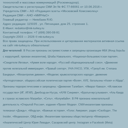
технологий и массовых коммуникаций (Роскомнадзор).
Свидетельство о регистрации СМИ Эл № ФС 77-66061 от 10.06.2016 г.
Учредитель СМИ – АО «Редакция газеты «Московский Комсомолец»
Редакция СМИ – АНО «МИРНаС»
Главный редактор — Ниязбаев Я.Ю.
Адрес редакции: 115035 , ул. Пятницкая, дом 25, строение 1.
Е-Маил: redaktor@mk-turkey.ru
Контактный телефон: +7 (499) 390-08-91
Copyright 2003 — 2026 © mk-turkey.ru
Все права защищены. При использовании и цитировании материалов активная ссылка
на сайт mk-turkey.ru обязательна!
Для читателей
: В России признаны экстремистскими и запрещены организации ФБК (Фонд борьбы
с коррупцией, признан иноагентом), Штабы Навального, «Национал-большевистская партия»,
«Свидетели Иеговы», «Армия воли народа», «Русский общенациональный союз», «Движение
против нелегальной иммиграции», «Правый сектор», УНА-УНСО, УПА, «Тризуб им. Степана
Бандеры», «Мизантропик дивижн», «Меджлис крымскотатарского народа», движение
«Артподготовка», общероссийская политическая партия «Воля», АУЕ, батальоны «Азов» и Айдар″.
Признаны террористическими и запрещены: «Движение Талибан», «Имарат Кавказ», «Исламское
государство» (ИГ, ИГИЛ), Джебхад-ан-Нусра, «АУМ Синрике», «Братья-мусульмане», «Аль-Каида
в странах исламского Магриба», «Сеть», «Колумбайн». В РФ признана нежелательной
деятельность «Открытой России», издания «Проект Медиа». СМИ-иноагентами признаны:
телеканал «Дождь», «Медуза», «Важные истории», «Голос Америки», радио «Свобода», The
Insider, «Медиазона», ОВД-инфо. Иноагентами признаны общество/центр «Мемориал»,
«Аналитический Центр Юрия Левады», Сахаровский центр. Instagram и Facebook (Metа)