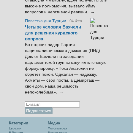
Стамбула Имамоглу, вдруг получил столь
высокие полномочия, вызвало уйму
вопросов и негативной реакции. →
Повестка дня Турции
| 04 Фев.
Четыре условия Бахчели
для решения курдского
вопроса
Во вторник лидер Партии
националистического движения (ПНД)
Девлет Бахчели на заседании
парламентской группы озвучил ключевую
формулировку: «Пока Анатолия не
обретёт покой, Оджалан — надежду,
Ахметы — свои посты, а Демирташ —
свой дом, наша решимость
непоколебима». →
Категории
Медиа
Евразия
Фотогалерея
В России
Видеогалеря