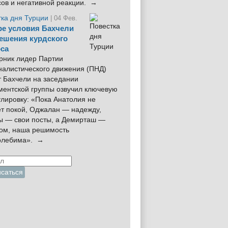
сов и негативной реакции. →
тка дня Турции
| 04 Фев.
е условия Бахчели
ешения курдского
са
рник лидер Партии
налистического движения (ПНД)
 Бахчели на заседании
ментской группы озвучил ключевую
лировку: «Пока Анатолия не
ёт покой, Оджалан — надежду,
ы — свои посты, а Демирташ —
дом, наша решимость
олебима». →