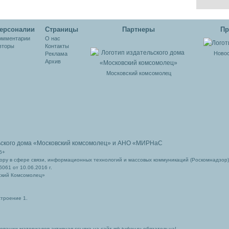
ерсоналии
Cтраницы
Партнеры
Пр
омментарии
О нас
вторы
Контакты
Новос
Реклама
Архив
Московский комсомолец
ьского дома
«Московский комсомолец»
и АНО «МИРНаС
6+
ру в сфере связи, информационных технологий и массовых коммуникаций (Роскомнадзор)
061 от 10.06.2016 г.
ский Комсомолец»
строение 1.
вании материалов активная ссылка на сайт mk-turkey.ru обязательна!