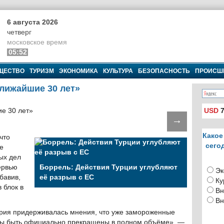
6 августа 2026
четверг
московское время
05:52
ЩЕСТВО
ТУРИЗМ
ЭКОНОМИКА
КУЛЬТУРА
БЕЗОПАСНОСТЬ
ПРОИСШ
ближайшие 30 лет»
USD
7
→
Какое
что
сего
е
ых дел
ервью
Боррель: Действия Турции углубляют
Эк
обавив,
её разрыв с ЕС
Ку
 блок в
Вн
Вн
трия придерживалась мнения, что уже замороженные
жны быть официально прекращены в полном объёме», —