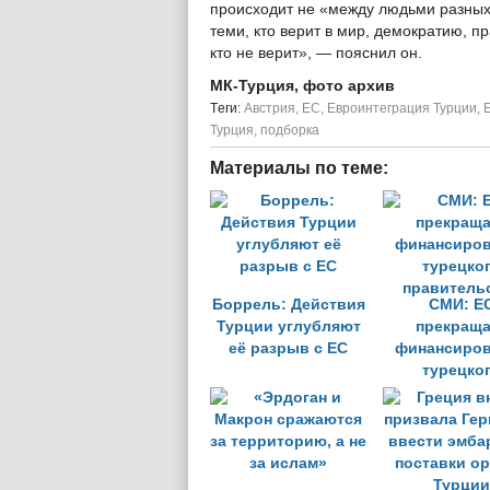
происходит не «между людьми разных
теми, кто верит в мир, демократию, п
кто не верит», — пояснил он.
МК-Турция, фото архив
Tеги:
Австрия
,
ЕС
,
Евроинтеграция Турции
,
Турция
,
подборка
Материалы по теме:
Боррель: Действия
СМИ: Е
Турции углубляют
прекраща
её разрыв с ЕС
финансиров
турецко
правитель