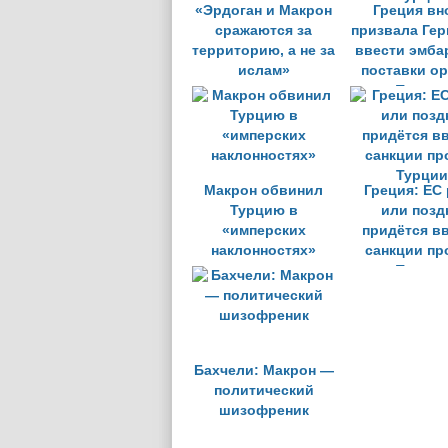
«Эрдоган и Макрон
Греция вн
сражаются за
призвала Ге
территорию, а не за
ввести эмба
ислам»
поставки о
Турции
Макрон обвинил
Греция: ЕС
Турцию в
или позд
«имперских
придётся в
наклонностях»
санкции пр
Турции
Бахчели: Макрон —
политический
шизофреник