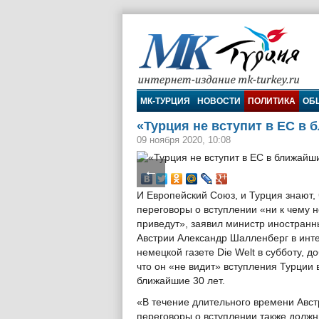
МК-Турция
МК-ТУРЦИЯ
НОВОСТИ
ПОЛИТИКА
ОБ
«Турция не вступит в ЕС в 
09 ноября 2020, 10:08
←
И Европейский Союз, и Турция знают, 
переговоры о вступлении «ни к чему н
приведут», заявил министр иностранн
Австрии Александр Шалленберг в инт
немецкой газете Die Welt в субботу, д
что он «не видит» вступления Турции в
ближайшие 30 лет.
«В течение длительного времени Авс
переговоры о вступлении также дол