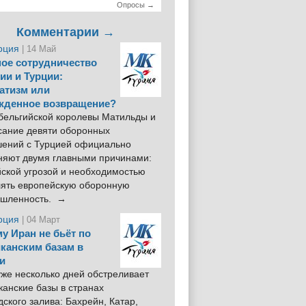
Опросы →
Комментарии →
рция
| 14 Май
ое сотрудничество
ии и Турции:
атизм или
жденное возвращение?
 бельгийской королевы Матильды и
сание девяти оборонных
шений с Турцией официально
няют двумя главными причинами:
йской угрозой и необходимостью
лять европейскую оборонную
шленность. →
рция
| 04 Март
у Иран не бьёт по
канским базам в
и
же несколько дней обстреливает
анские базы в странах
ского залива: Бахрейн, Катар,