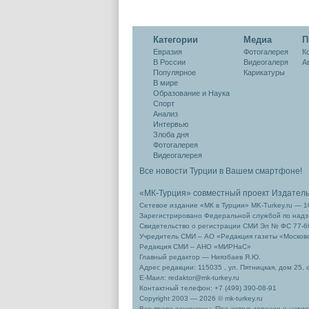
Категории
Медиа
П
Евразия
Фотогалерея
К
В России
Видеогалеря
А
Популярное
Карикатуры
В мире
Образование и Наука
Спорт
Анализ
Интервью
Злоба дня
Фотогалерея
Видеогалерея
Все новости Турции в Вашем смартфоне!
«МК-Турция» совместный проект Издател
Сетевое издание «МК в Турции» MK-Turkey.ru — 1
Зарегистрировано Федеральной службой по надзо
Свидетельство о регистрации СМИ Эл № ФС 77-66
Учредитель СМИ – АО «Редакция газеты «Москов
Редакция СМИ – АНО «МИРНаС»
Главный редактор — Ниязбаев Я.Ю.
Адрес редакции: 115035 , ул. Пятницкая, дом 25, 
Е-Маил: redaktor@mk-turkey.ru
Контактный телефон: +7 (499) 390-08-91
Copyright 2003 — 2026 © mk-turkey.ru
Все права защищены. При использовании и цитиро