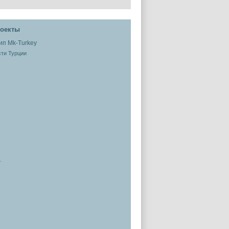
оекты
ти Турции
.