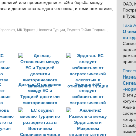
 религий или происхождения». «Это борьба между
ОАЭ, К
рава и достоинство каждого человека, и теми немногими,
Постра
в Тур
Таха 
Евросоюз
,
МК-Турция
,
Новости Турции
,
Реджеп Тайип Эрдоган
,
О чём
по ку
Совме
парлам
рамка
приня
Повес
Назна
Сигна
С
Доклад: Отношения
Эрдоган: ЕС
«норм
ет
между ЕС и
следует
В эти
ание
Турцией достигли
избавиться от
колум
го
«исторического
«стратегической
Акына 
ства
минимума»
слепоты» в
систем
отношении Турции
котор
Стамбу
высок