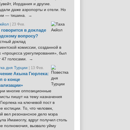
увейт, Иордания и другие.
дали даже аэропорты и отели. Но
ции — тишина. →
Акйол
| 23 Фев.
 говорится в докладе
рдскому вопросу?
стный доклад
ентской комиссии, созданной в
х «процесса урегулирования», был
т 47 голосами. →
тка дня Турции
| 13 Фев.
чение Акына Гюрлека:
л о конце
ализации»
 дни многие оппозиционные
нисты пишут на тему назначения
Гюрлека на ключевой пост в
е юстиции. То, что человек,
ый вел резонансное дело мэра
ла Имамоглу, вдруг получил столь
ие полномочия, вызвало уйму