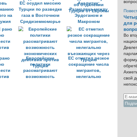
вопро
овь
ЕС осудил миссию
Аналитик:
рманию
Турции по разведке
Размолвка между
Повес
рго на
газа в Восточном
Эрдоганом и
Четыр
ружия
Средиземноморье
Макроном
для р
свидетельствует
вопро
об отдалении
Во вто
Турции от Европы
нацио
Девлет
парла
 рано
Европейские
ЕС отметил резкое
форму
но
политики
сокращение числа
обрет
вести
рассматривают
мигрантов,
Ахмет
отив
возможность
нелегально
свой 
экономических
въезжающих через
непок
действий против
Турцию
Турции