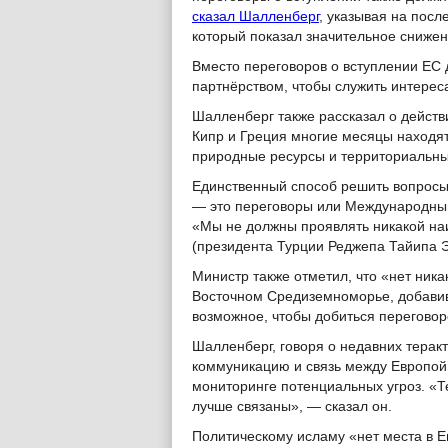
сказал Шалленберг
, указывая на посл
который показал значительное снижен
Вместо переговоров о вступлении ЕС
партнёрством, чтобы служить интерес
Шалленберг также рассказал о действ
Кипр и Греция многие месяцы находят
природные ресурсы и территориальны
Единственный способ решить вопросы
— это переговоры или Международный 
«Мы не должны проявлять никакой на
(президента Турции Реджепа Тайипа Э
Министр также отметил, что «нет ник
Восточном Средиземноморье, добавив,
возможное, чтобы добиться переговор
Шалленберг, говоря о недавних теракт
коммуникацию и связь между Европой
мониторинге потенциальных угроз. «
лучше связаны», — сказал он.
Политическому исламу «нет места в Е