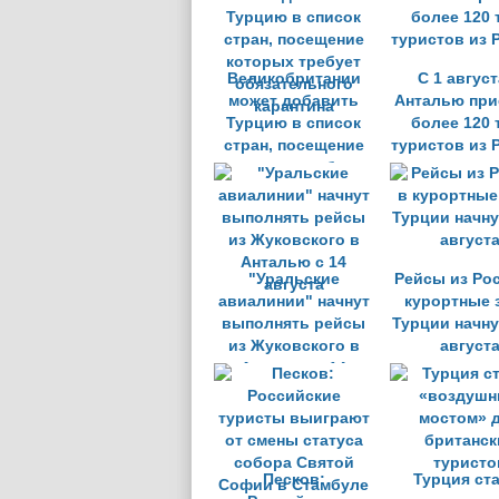
Великобритании
С 1 август
может добавить
Анталью при
Турцию в список
более 120 
стран, посещение
туристов из 
которых требует
обязательного
карантина
"Уральские
Рейсы из Ро
авиалинии" начнут
курортные 
выполнять рейсы
Турции начну
из Жуковского в
август
Анталью с 14
августа
Песков:
Турция ст