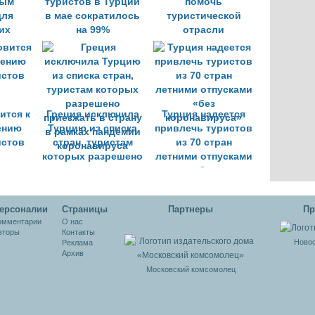
ным
туристов в Турции
помочь
для
в мае сократилось
туристической
их
на 99%
отрасли
в
ится к
Греция исключила
Турция надеется
ению
Турцию из списка
привлечь туристов
истов
стран, туристам
из 70 стран
которых разрешено
летними отпусками
приезжать в страну
«без
в рамках пандемии
коронавируса»
коронавируса
ерсоналии
Cтраницы
Партнеры
Пр
омментарии
О нас
вторы
Контакты
Новос
Реклама
Архив
Московский комсомолец