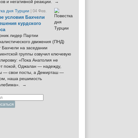
сов и негативной реакции. →
тка дня Турции
| 04 Фев.
е условия Бахчели
ешения курдского
са
рник лидер Партии
налистического движения (ПНД)
 Бахчели на заседании
ментской группы озвучил ключевую
лировку: «Пока Анатолия не
ёт покой, Оджалан — надежду,
ы — свои посты, а Демирташ —
дом, наша решимость
олебима». →