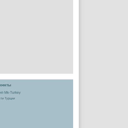
оекты
ти Турции