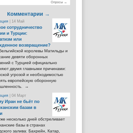
Опросы →
Комментарии →
рция
| 14 Май
ое сотрудничество
ии и Турции:
атизм или
жденное возвращение?
 бельгийской королевы Матильды и
сание девяти оборонных
шений с Турцией официально
няют двумя главными причинами:
йской угрозой и необходимостью
лять европейскую оборонную
шленность. →
рция
| 04 Март
у Иран не бьёт по
канским базам в
и
же несколько дней обстреливает
анские базы в странах
ского залива: Бахрейн, Катар,