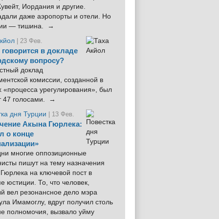
увейт, Иордания и другие.
дали даже аэропорты и отели. Но
ции — тишина. →
Акйол
| 23 Фев.
 говорится в докладе
рдскому вопросу?
стный доклад
ентской комиссии, созданной в
х «процесса урегулирования», был
т 47 голосами. →
тка дня Турции
| 13 Фев.
чение Акына Гюрлека:
л о конце
ализации»
 дни многие оппозиционные
нисты пишут на тему назначения
Гюрлека на ключевой пост в
е юстиции. То, что человек,
ый вел резонансное дело мэра
ла Имамоглу, вдруг получил столь
ие полномочия, вызвало уйму