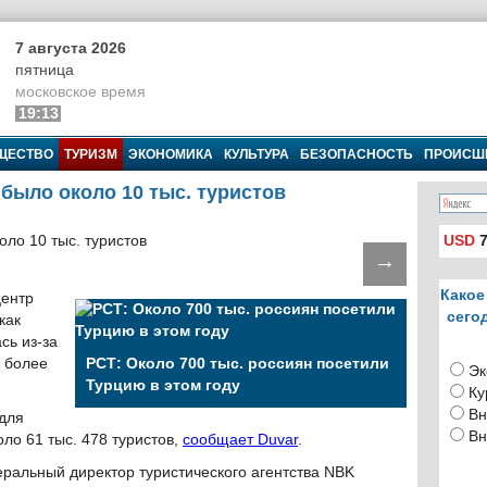
7 августа 2026
пятница
московское время
19:13
ЩЕСТВО
ТУРИЗМ
ЭКОНОМИКА
КУЛЬТУРА
БЕЗОПАСНОСТЬ
ПРОИСШ
было около 10 тыс. туристов
USD
7
→
Какое
центр
сего
как
сь из-за
 более
РСТ: Около 700 тыс. россиян посетили
Эк
Турцию в этом году
Ку
Вн
 для
Вн
ло 61 тыс. 478 туристов,
сообщает Duvar
.
еральный директор туристического агентства NBK