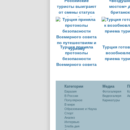
Российские
«воздуш
туристы выиграют
мостом» 
от смены статуса
британск
собора Святой
туристо
Софии в Стамбуле
Турция приняла
Турция готов
протоколы
возобновл
безопасности
приема тур
Всемирного совета
по путешествиям и
туризму
Категории
Медиа
П
Евразия
Фотогалерея
К
В России
Видеогалеря
А
Популярное
Карикатуры
В мире
Образование и Наука
Спорт
Анализ
Интервью
Злоба дня