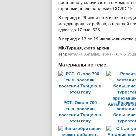
постоянно увеличивается с момента 
странами после пандемии COVID-19.
В период с 29 июня по 5 июля в сред
международных рейсов, а неделей поз
вдвое до 17 тыс. 528.
В период с 13 по 19 июля количество 
МК-Турция, фото архив
Tеги:
Анталия
,
Анталья
,
Германия
,
МК-Турц
Материалы по теме:
РСТ: Около 700
Россиян
тыс. россиян
состави
посетили Турцию в
большинс
этом году
туристо
приехавши
Анталью в а