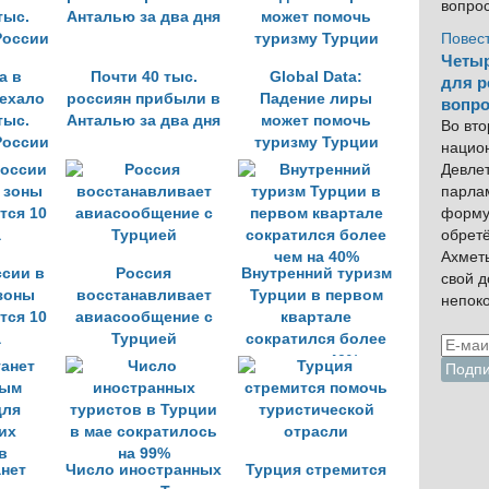
вопро
Повес
Четыр
а в
Почти 40 тыс.
Global Data:
для р
ехало
россиян прибыли в
Падение лиры
вопро
тыс.
Анталью за два дня
может помочь
Во вто
России
туризму Турции
нацио
Девлет
парла
форму
обрет
Ахмет
ссии в
Россия
Внутренний туризм
свой 
зоны
восстанавливает
Турции в первом
непок
тся 10
авиасообщение с
квартале
а
Турцией
сократился более
чем на 40%
анет
Число иностранных
Турция стремится