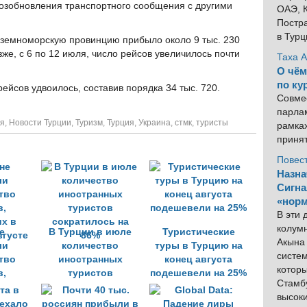
возобновления транспортного сообщения с другими
ОАЭ, К
Постра
в Тур
иземноморскую провинцию прибыло около 9 тыс. 230
же, с 6 по 12 июля, число рейсов увеличилось почти
Таха 
О чём
по ку
рейсов удвоилось, составив порядка 34 тыс. 720.
Совме
парлам
ия
,
Новости Турции
,
Туризм
,
Турция
,
Украина
,
стмк
,
туристы
рамка
приня
Повес
Назна
Сигна
«норм
В эти
колум
е
В Турции в июле
Туристические
Акына 
ли
количество
туры в Турцию на
систем
тво
иностранных
конец августа
котор
в,
туристов
подешевели на 25%
Стамбу
х в
сократилось на
высок
вгусте
86%