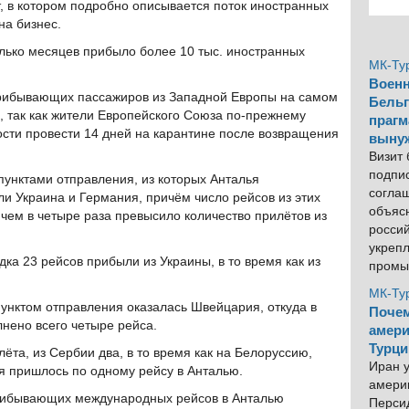
ёт, в котором подробно описывается поток иностранных
на бизнес.
лько месяцев прибыло более 10 тыс. иностранных
МК-Ту
Военн
прибывающих пассажиров из Западной Европы на самом
Бельг
 так как жители Европейского Союза по-прежнему
прагм
сти провести 14 дней на карантине после возвращения
выну
Визит
подпи
унктами отправления, из которых Анталья
согла
ли Украина и Германия, причём число рейсов из этих
объяс
чем в четыре раза превысило количество прилётов из
росси
укреп
 23 рейсов прибыли из Украины, в то время как из
промы
МК-Ту
унктом отправления оказалась Швейцария, откуда в
Почем
нено всего четыре рейса.
амери
Турци
ёта, из Сербии два, в то время как на Белоруссию,
Иран у
я пришлось по одному рейсу в Анталью.
америк
 прибывающих международных рейсов в Анталью
Персид