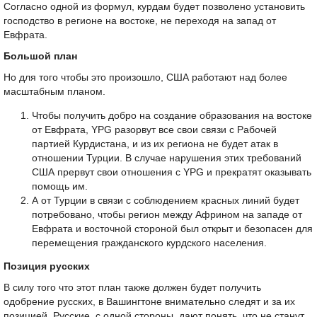
Согласно одной из формул, курдам будет позволено установить
господство в регионе на востоке, не переходя на запад от
Евфрата.
Большой план
Но для того чтобы это произошло, США работают над более
масштабным планом.
Чтобы получить добро на создание образования на востоке
от Евфрата, YPG разорвут все свои связи с Рабочей
партией Курдистана, и из их региона не будет атак в
отношении Турции. В случае нарушения этих требований
США прервут свои отношения с YPG и прекратят оказывать
помощь им.
А от Турции в связи с соблюдением красных линий будет
потребовано, чтобы регион между Африном на западе от
Евфрата и восточной стороной был открыт и безопасен для
перемещения гражданского курдского населения.
Позиция русских
В силу того что этот план также должен будет получить
одобрение русских, в Вашингтоне внимательно следят и за их
позицией. Русские, с одной стороны, дают понять, что не станут