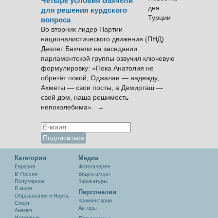
Четыре условия Бахчели
для решения курдского
вопроса
Во вторник лидер Партии
националистического движения (ПНД)
Девлет Бахчели на заседании
парламентской группы озвучил ключевую
формулировку: «Пока Анатолия не
обретёт покой, Оджалан — надежду,
Ахметы — свои посты, а Демирташ —
свой дом, наша решимость
непоколебима». →
Категории
Медиа
Евразия
Фотогалерея
В России
Видеогалеря
Популярное
Карикатуры
В мире
Персоналии
Образование и Наука
Комментарии
Спорт
Авторы
Анализ
Интервью