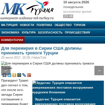
10 августа 2026
понедельник
московское время
23:49
МК-Турция
МК-ТУРЦИЯ
НОВОСТИ
ПОЛИТИКА
ОБЩЕСТВО
ТУРИЗМ
ЭКОНОМИКА
КУЛЬТУРА
БЕЗОПАСНОСТЬ
ПРОИСШЕСТВИЯ
КОММЕНТАРИИ
Для перемирия в Сирии США должны
принимать тревоги Турции
20 июля 2017, 10:29
|
HaberTürk
←
→
Президент Трамп
дал сигнал о том,
что после юго-
запада Сирии
соглашение о
Эрдоган: Турция опасается
перемирии будет
американских поставок вооружения