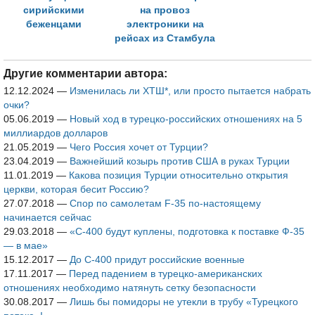
сирийскими
на провоз
беженцами
электроники на
рейсах из Стамбула
Другие комментарии автора:
12.12.2024
—
Изменилась ли ХТШ*, или просто пытается набрать
очки?
05.06.2019
—
Новый ход в турецко-российских отношениях на 5
миллиардов долларов
21.05.2019
—
Чего Россия хочет от Турции?
23.04.2019
—
Важнейший козырь против США в руках Турции
11.01.2019
—
Какова позиция Турции относительно открытия
церкви, которая бесит Россию?
27.07.2018
—
Спор по самолетам F-35 по-настоящему
начинается сейчас
29.03.2018
—
«С-400 будут куплены, подготовка к поставке Ф-35
— в мае»
15.12.2017
—
До С-400 придут российские военные
17.11.2017
—
Перед падением в турецко-американских
отношениях необходимо натянуть сетку безопасности
30.08.2017
—
Лишь бы помидоры не утекли в трубу «Турецкого