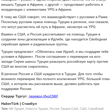
мешать Турции в Африне, с другой — продолжают работать в
координации с элементами YPG в Африне.
К тому же США говорят, что взаимодействуют с русскими в Ракке.
Поскольку русским нужна помощь Турции в регионе, они сказали,
что могут расчистить ей путь в Африне, несмотря на YPG.
Взамен и США, и Россия рассчитывают на помощь Турции в
создании зоны деэскалации в Идлибе, где находится Свободная
сирийская армия и радикальные группы.
Турции предлагают: «Обезопась нам Идлиб, и мы создадим тебе
условия в Африне». После соглашения о перемирии на юго-
западе Сирии шансы Турции разыграть российскую карту против
США во многом сократились.
В регионе Россия и США нуждаются в Турции. Для того чтобы
возникло перемирие без полного исключения YPG, большой план
США, о котором мы рассказали выше, должен работать при
поддержке России.
Сердар Тургут
,
перевод ИноСМИ
HaberTürk
| Стамбул
Tеги:
МК-Турция
,
Новости Турции
,
Россия-Турция-США
,
США
,
Сирийский