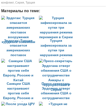
конфликт
,
Сирия
,
Турция
Материалы по теме:
Эрдоган: Турция
Турция
опасается
зафиксировала за
американских
сутки три
поставок
нарушения режима
вооружения
перемирия в Сирии
курдским боевикам
Санкции США
Пресс-секретарь
настраивают
Эрдогана отверг
против себя
обвинения США о
Европу, Россию и
сотрудничестве
Китай
Анкары с