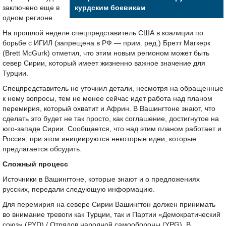
заключено еще в
курдским боевикам
одном регионе.
На прошлой неделе спецпредставитель США в коалиции по
борьбе с ИГИЛ (запрещена в РФ — прим. ред.) Бретт Магкерк
(Brett McGurk) отметил, что этим новым регионом может быть
север Сирии, который имеет жизненно важное значение для
Турции.
Спецпредставитель не уточнил детали, несмотря на обращенные
к нему вопросы, тем не менее сейчас идет работа над планом
перемирия, который охватит и Африн. В Вашингтоне знают, что
сделать это будет не так просто, как соглашение, достигнутое на
юго-западе Сирии. Сообщается, что над этим планом работает и
Россия, при этом инициируются некоторые идеи, которые
предлагается обсудить.
Сложный процесс
Источники в Вашингтоне, которые знают и о предложениях
русских, передали следующую информацию.
Для перемирия на севере Сирии Вашингтон должен принимать
во внимание тревоги как Турции, так и Партии «Демократический
союз» (PYD) / Отрядов народной самообороны (YPG). В