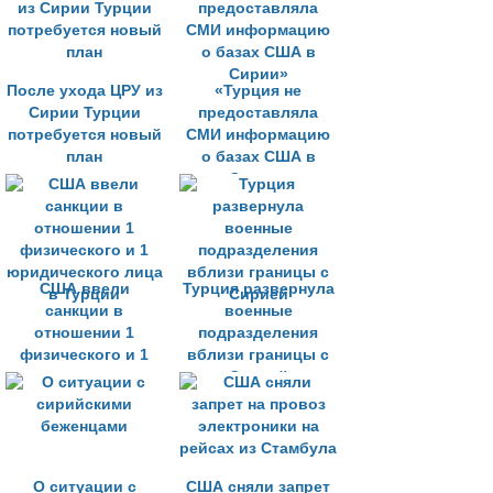
террористами в
Сирии
После ухода ЦРУ из
«Турция не
Сирии Турции
предоставляла
потребуется новый
СМИ информацию
план
о базах США в
Сирии»
США ввели
Турция развернула
санкции в
военные
отношении 1
подразделения
физического и 1
вблизи границы с
юридического лица
Сирией
в Турции
О ситуации с
США сняли запрет