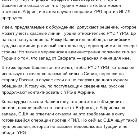
Вашингтоне опасаются, что Турция может в любой момент
атаковать Африн, и в этом случае операции YPG против ИГИЛ
прервутся.
Идеи, предлагаемые к обсуждению, допускают решение, которое
может учесть красные линии Турции относительно PYD / YPG. До
начала наступления на Ракку Вашингтон пообещал сирийским
курдам административный контроль над территориями на севере
страны. Но также американская администрация получила сигнал
Турции о том, что запад от Евфрата — красная линия для нее.
В то же время Вашингтон не хочет, чтобы PYD / YPG, которых он
использует в качестве наземной силы в Сирии, перешли на
сторону России, в случае если он не сдержит данного курдам
обещания. К тому же, по поступающим сведениям, русские
продолжают контактировать с YPG в Африне.
Когда курды сказали Вашингтону, что они хотят объединить
регион, находящийся на востоке от Евфрата, с Африном на
западе, США не ответили отказом на это требование в силу
готовившейся операции против ИГИЛ. Но сейчас США ищут такой
путь решения, который не вызовет недовольства Турции и не
обидит YPG.