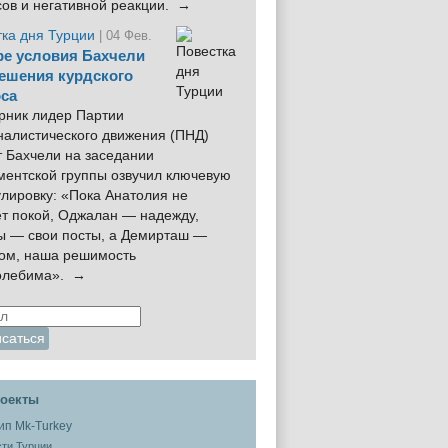
сов и негативной реакции. →
тка дня Турции
| 04 Фев.
е условия Бахчели
ешения курдского
са
рник лидер Партии
налистического движения (ПНД)
 Бахчели на заседании
ментской группы озвучил ключевую
лировку: «Пока Анатолия не
ёт покой, Оджалан — надежду,
ы — свои посты, а Демирташ —
дом, наша решимость
олебима». →
оекты
ти Турции