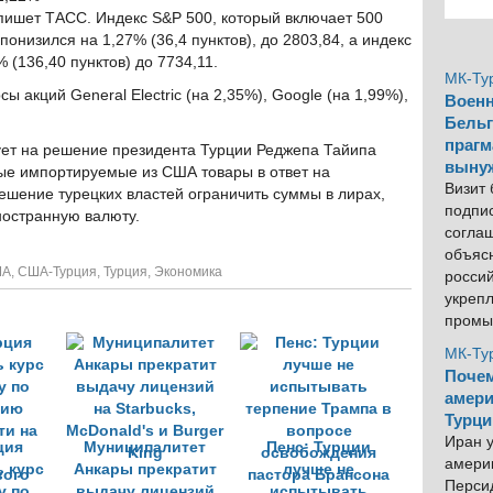
, пишет ТАСС. Индекс S&P 500, который включает 500
низился на 1,27% (36,4 пунктов), до 2803,84, а индекс
(136,40 пунктов) до 7734,11.
МК-Ту
 акций General Electric (на 2,35%), Google (на 1,99%),
Военн
Бельг
прагм
рует на решение президента Турции Реджепа Тайипа
выну
ые импортируемые из США товары в ответ на
Визит
ешение турецких властей ограничить суммы в лирах,
подпи
ностранную валюту.
согла
объяс
ША
,
США-Турция
,
Турция
,
Экономика
росси
укреп
промы
МК-Ту
Почем
амери
Турци
Иран у
ция
Муниципалитет
Пенс: Турции
америк
ь курс
Анкары прекратит
лучше не
Персид
у по
выдачу лицензий
испытывать