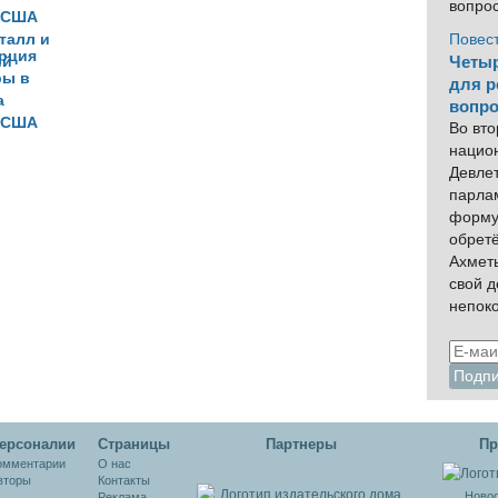
вопро
Повес
урция
Четыр
ры в
для р
а
вопро
 США
Во вто
талл и
нацио
ий
Девлет
парла
форму
обрет
Ахмет
свой 
непок
ерсоналии
Cтраницы
Партнеры
Пр
омментарии
О нас
вторы
Контакты
Новос
Реклама