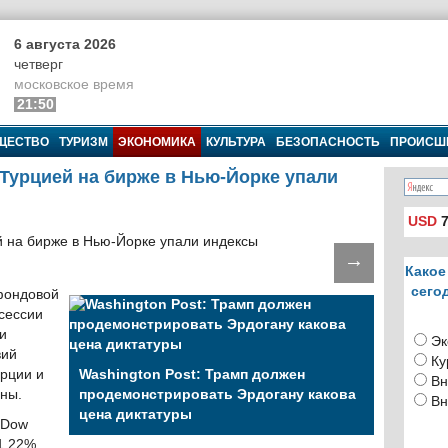
6 августа 2026
четверг
московское время
21:50
ЩЕСТВО
ТУРИЗМ
ЭКОНОМИКА
КУЛЬТУРА
БЕЗОПАСНОСТЬ
ПРОИСШ
 Турцией на бирже в Нью-Йорке упали
USD
7
→
Какое
сего
фондовой
 сессии
и
Эк
вий
Ку
урции и
Washington Post: Трамп должен
Вн
аны.
продемонстрировать Эрдогану какова
Вн
цена диктатуры
 Dow
 1,22%