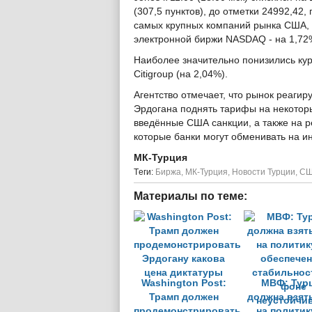
(307,5 пунктов), до отметки 24992,42
самых крупных компаний рынка США, по
электронной биржи NASDAQ - на 1,72% 
Наиболее значительно понизились курсы
Citigroup (на 2,04%).
Агентство отмечает, что рынок реаги
Эрдогана поднять тарифы на некотор
введённые США санкции, а также на р
которые банки могут обменивать на и
МК-Турция
Tеги:
Биржа
,
МК-Турция
,
Новости Турции
,
С
Материалы по теме:
Washington Post:
МВФ: Тур
Трамп должен
должна взят
продемонстрировать
на политик