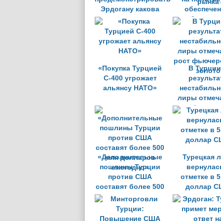
Эрдогану какова
обеспече
цена диктатуры
стабильнос
фоне
неустойчи
рынка
«Покупка Турцией
В Турции
С-400 угрожает
результа
альянсу НАТО»
нестабильн
лиры отмеч
рост фьючер
золото
«Дополнительные
Турецкая 
пошлины Турции
вернулас
против США
отметке в 5
составят более 500
доллар 
млн долларов
ежегодно»