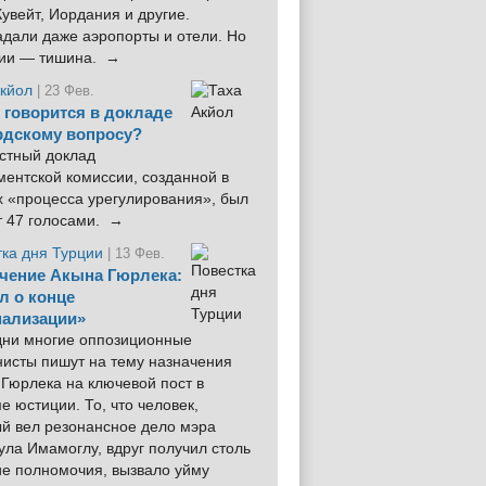
увейт, Иордания и другие.
дали даже аэропорты и отели. Но
ции — тишина. →
Акйол
| 23 Фев.
 говорится в докладе
рдскому вопросу?
стный доклад
ентской комиссии, созданной в
х «процесса урегулирования», был
т 47 голосами. →
тка дня Турции
| 13 Фев.
чение Акына Гюрлека:
л о конце
ализации»
 дни многие оппозиционные
нисты пишут на тему назначения
Гюрлека на ключевой пост в
е юстиции. То, что человек,
ый вел резонансное дело мэра
ла Имамоглу, вдруг получил столь
ие полномочия, вызвало уйму