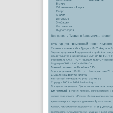
В мире
Образование и Наука
Спорт
Анализ
Интервью
Злоба дня
Фотогалерея
Видеогалерея
Все новости Турции в Вашем смартфоне!
«МК-Турция» совместный проект Издател
Сетевое издание «МК в Турции» MK-Turkey.ru — 1
Зарегистрировано Федеральной службой по надзо
Свидетельство о регистрации СМИ Эл № ФС 77-66
Учредитель СМИ – АО «Редакция газеты «Москов
Редакция СМИ – АНО «МИРНаС»
Главный редактор — Ниязбаев Я.Ю.
Адрес редакции: 115035 , ул. Пятницкая, дом 25, 
Е-Маил: redaktor@mk-turkey.ru
Контактный телефон: +7 (499) 390-08-91
Copyright 2003 — 2026 © mk-turkey.ru
Все права защищены. При использовании и цитиро
Для читателей
: В России признаны экстремистскими и 
«Армия воли народа», «Русский общенациональный сою
крымскотатарского народа», движение «Артподготовка»,
Кавказ», «Исламское государство» (ИГ, ИГИЛ), Джебхад
деятельность «Открытой России», издания «Проект Меди