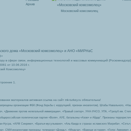
Архив
Московский комсомолец
ьского дома
«Московский комсомолец»
и АНО «МИРНаС
6+
ру в сфере связи, информационных технологий и массовых коммуникаций (Роскомнадзор)
061 от 10.06.2016 г.
ский Комсомолец»
строение 1.
вании материалов активная ссылка на сайт mk-turkey.ru обязательна!
запрещены организации ФБК (Фонд борьбы с коррупцией, признан иноагентом), Штабы Навального, «На
з», «Движение против нелегальной иммиграции», «Правый сектор», УНА-УНСО, УПА, «Тризуб им. Сте
 общероссийская политическая партия «Воля», АУЕ, батальоны «Азов» и Айдар″. Признаны террорист
-ан-Нусра, «АУМ Синрике», «Братья-мусульмане», «Аль-Каида в странах исламского Магриба», «Сеть»
а». СМИ-иноагентами признаны: телеканал «Дождь», «Медуза», «Важные истории», «Голос Америки», 