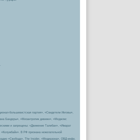
.
ционал-большевистская партия», «Свидетели Иеговы»,
пана Бандеры», «Мизантропик дивижн», «Меджлис
ическими и запрещены: «Движение Талибан», «Имарат
, «Колумбайн». В РФ признана нежелательной
радио «Свобода», The Insider, «Медиазона», ОВД-инфо.