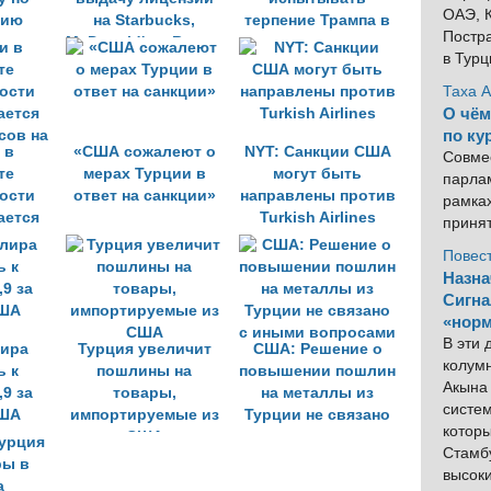
ОАЭ, К
нию
на Starbucks,
терпение Трампа в
Постра
ти на
McDonald's и Burger
вопросе
в Тур
King
освобождения
вого
пастора Брансона
Таха 
О чём
по ку
 в
«США сожалеют о
NYT: Санкции США
Совме
те
мерах Турции в
могут быть
парлам
ости
ответ на санкции»
направлены против
рамка
ается
Turkish Airlines
приня
сов на
Повес
Назна
Сигна
«норм
В эти
лира
Турция увеличит
США: Решение о
колум
ь к
пошлины на
повышении пошлин
Акына 
,9 за
товары,
на металлы из
систем
США
импортируемые из
Турции не связано
котор
США
с иными вопросами
Стамбу
высок