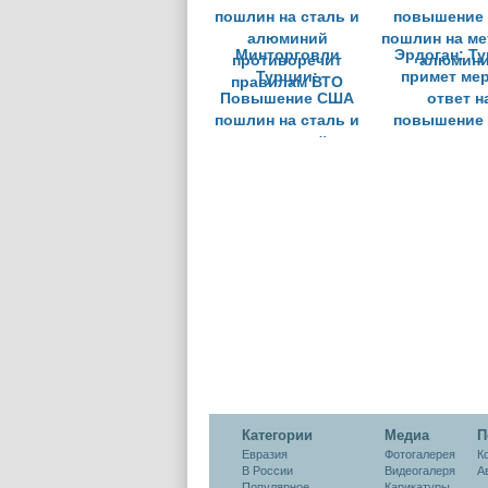
Минторговли
Эрдоган: Т
Турции:
примет ме
Повышение США
ответ н
пошлин на сталь и
повышение
алюминий
пошлин на ме
противоречит
алюмин
правилам ВТО
Категории
Медиа
П
Евразия
Фотогалерея
К
В России
Видеогалеря
А
Популярное
Карикатуры