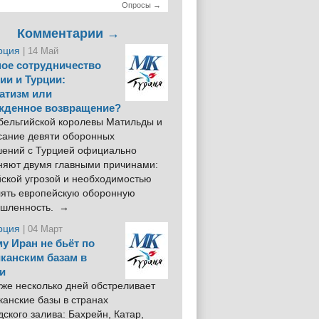
Опросы →
Комментарии →
рция
| 14 Май
ое сотрудничество
ии и Турции:
атизм или
жденное возвращение?
 бельгийской королевы Матильды и
сание девяти оборонных
шений с Турцией официально
няют двумя главными причинами:
йской угрозой и необходимостью
лять европейскую оборонную
шленность. →
рция
| 04 Март
у Иран не бьёт по
канским базам в
и
же несколько дней обстреливает
анские базы в странах
ского залива: Бахрейн, Катар,