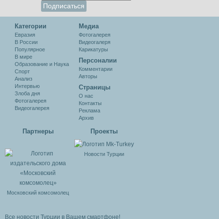
Категории
Медиа
Евразия
Фотогалерея
В России
Видеогалеря
Популярное
Карикатуры
В мире
Персоналии
Образование и Наука
Комментарии
Спорт
Авторы
Анализ
Интервью
Cтраницы
Злоба дня
О нас
Фотогалерея
Контакты
Видеогалерея
Реклама
Архив
Партнеры
Проекты
Новости Турции
Московский комсомолец
Все новости Турции в Вашем смартфоне!