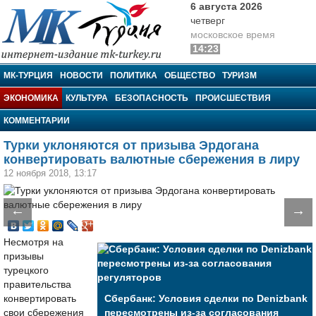
6 августа 2026
четверг
московское время
14:23
МК-Турция
МК-ТУРЦИЯ
НОВОСТИ
ПОЛИТИКА
ОБЩЕСТВО
ТУРИЗМ
ЭКОНОМИКА
КУЛЬТУРА
БЕЗОПАСНОСТЬ
ПРОИСШЕСТВИЯ
КОММЕНТАРИИ
Турки уклоняются от призыва Эрдогана
конвертировать валютные сбережения в лиру
12 ноября 2018, 13:17
←
→
Несмотря на
призывы
турецкого
правительства
конвертировать
Сбербанк: Условия сделки по Denizbank
свои сбережения
пересмотрены из-за согласования