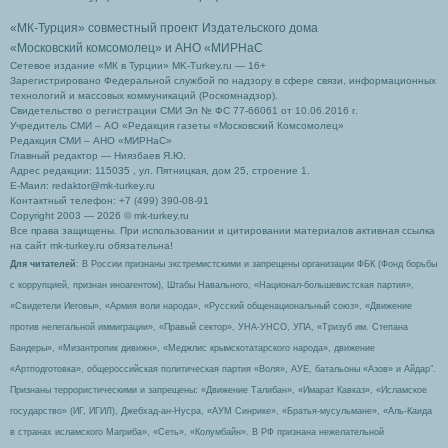
«МК-Турция» совместный проект Издательского дома
«Московский комсомолец»
и АНО «МИРНаС
Сетевое издание «МК в Турции» MK-Turkey.ru — 16+
Зарегистрировано Федеральной службой по надзору в сфере связи, информационных
технологий и массовых коммуникаций (Роскомнадзор).
Свидетельство о регистрации СМИ Эл № ФС 77-66061 от 10.06.2016 г.
Учредитель СМИ – АО «Редакция газеты «Московский Комсомолец»
Редакция СМИ – АНО «МИРНаС»
Главный редактор — Ниязбаев Я.Ю.
Адрес редакции: 115035 , ул. Пятницкая, дом 25, строение 1.
Е-Маил: redaktor@mk-turkey.ru
Контактный телефон: +7 (499) 390-08-91
Copyright 2003 — 2026 © mk-turkey.ru
Все права защищены. При использовании и цитировании материалов активная ссылка
на сайт mk-turkey.ru обязательна!
Для читателей
: В России признаны экстремистскими и запрещены организации ФБК (Фонд борьбы
с коррупцией, признан иноагентом), Штабы Навального, «Национал-большевистская партия»,
«Свидетели Иеговы», «Армия воли народа», «Русский общенациональный союз», «Движение
против нелегальной иммиграции», «Правый сектор», УНА-УНСО, УПА, «Тризуб им. Степана
Бандеры», «Мизантропик дивижн», «Меджлис крымскотатарского народа», движение
«Артподготовка», общероссийская политическая партия «Воля», АУЕ, батальоны «Азов» и Айдар″.
Признаны террористическими и запрещены: «Движение Талибан», «Имарат Кавказ», «Исламское
государство» (ИГ, ИГИЛ), Джебхад-ан-Нусра, «АУМ Синрике», «Братья-мусульмане», «Аль-Каида
в странах исламского Магриба», «Сеть», «Колумбайн». В РФ признана нежелательной