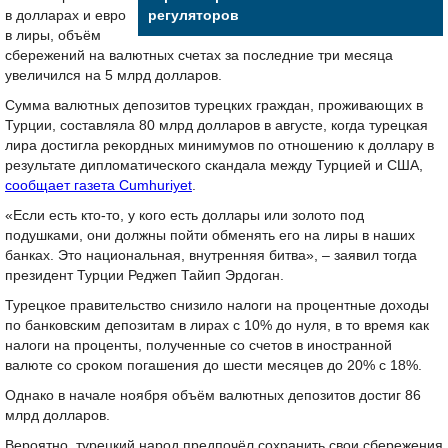
в долларах и евро
регуляторов
в лиры, объём
сбережений на валютных счетах за последние три месяца
увеличился на 5 млрд долларов.
Сумма валютных депозитов турецких граждан, проживающих в
Турции, составляла 80 млрд долларов в августе, когда турецкая
лира достигла рекордных минимумов по отношению к доллару в
результате дипломатического скандала между Турцией и США,
сообщает газета Cumhuriyet
.
«Если есть кто-то, у кого есть доллары или золото под
подушками, они должны пойти обменять его на лиры в наших
банках. Это национальная, внутренняя битва», – заявил тогда
президент Турции Реджеп Тайип Эрдоган.
Турецкое правительство снизило налоги на процентные доходы
по банковским депозитам в лирах с 10% до нуля, в то время как
налоги на проценты, полученные со счетов в иностранной
валюте со сроком погашения до шести месяцев до 20% с 18%.
Однако в начале ноября объём валютных депозитов достиг 86
млрд долларов.
Вероятно, турецкий народ предпочёл сохранить свои сбережения