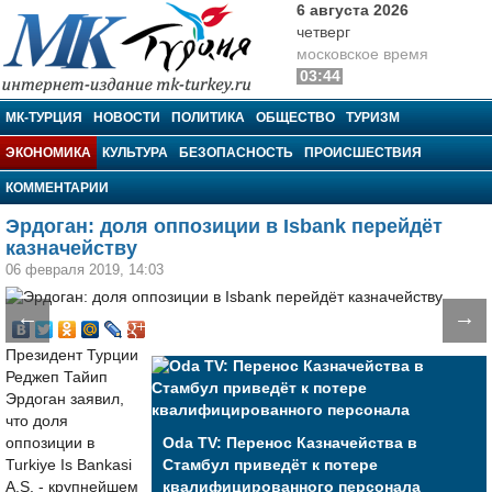
6 августа 2026
четверг
московское время
03:44
МК-Турция
МК-ТУРЦИЯ
НОВОСТИ
ПОЛИТИКА
ОБЩЕСТВО
ТУРИЗМ
ЭКОНОМИКА
КУЛЬТУРА
БЕЗОПАСНОСТЬ
ПРОИСШЕСТВИЯ
КОММЕНТАРИИ
Эрдоган: доля оппозиции в Isbank перейдёт
казначейству
06 февраля 2019, 14:03
←
→
Президент Турции
Реджеп Тайип
Эрдоган заявил,
что доля
оппозиции в
Oda TV: Перенос Казначейства в
Turkiye Is Bankasi
Стамбул приведёт к потере
A.S. - крупнейшем
квалифицированного персонала