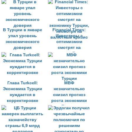
повышения ставок
экономик
В Турции в январе
Financial Times:
упал уровень
Инвесторы с
экономического
оптимизмом
доверия
смотрят на
экономику Турции,
несмотря на
валютный кризис
Глава Turkcell:
МВФ
Экономика Турции
незначительно
нуждается в
снизил прогноз
корректировке
роста экономики
Турции