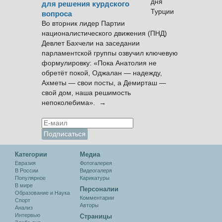
для решения курдского
вопроса
Во вторник лидер Партии
националистического движения (ПНД)
Девлет Бахчели на заседании
парламентской группы озвучил ключевую
формулировку: «Пока Анатолия не
обретёт покой, Оджалан — надежду,
Ахметы — свои посты, а Демирташ —
свой дом, наша решимость
непоколебима». →
Категории
Медиа
Евразия
Фотогалерея
В России
Видеогалеря
Популярное
Карикатуры
В мире
Персоналии
Образование и Наука
Комментарии
Спорт
Авторы
Анализ
Интервью
Cтраницы