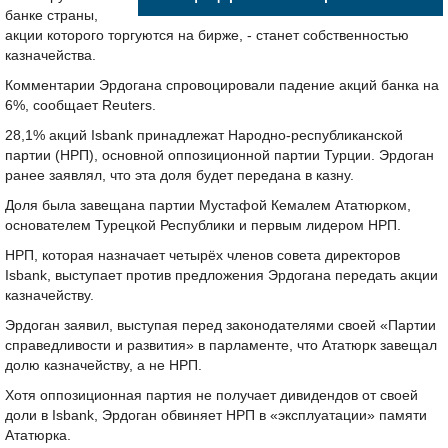
банке страны,
акции которого торгуются на бирже, - станет собственностью
казначейства.
Комментарии Эрдогана спровоцировали падение акций банка на
6%, сообщает Reuters.
28,1% акций Isbank принадлежат Народно-республиканской
партии (НРП), основной оппозиционной партии Турции. Эрдоган
ранее заявлял, что эта доля будет передана в казну.
Доля была завещана партии Мустафой Кемалем Ататюрком,
основателем Турецкой Республики и первым лидером НРП.
НРП, которая назначает четырёх членов совета директоров
Isbank, выступает против предложения Эрдогана передать акции
казначейству.
Эрдоган заявил, выступая перед законодателями своей «Партии
справедливости и развития» в парламенте, что Ататюрк завещал
долю казначейству, а не НРП.
Хотя оппозиционная партия не получает дивидендов от своей
доли в Isbank, Эрдоган обвиняет НРП в «эксплуатации» памяти
Ататюрка.