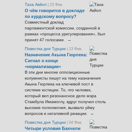
Таха Акйол
| 23 Фев.
О чём говорится в докладе
по курдскому вопросу?
Совместный доклад
парламентской комиссии, созданной в
рамках «процесса урегулирования», был
принят 47 голосами. →
Повестка дня Турции
| 13 Фев.
Назначение Акына Гюрлека:
Сигнал о конце
«нормализации»
В эти дни многие оппозиционные
колумнисты пишут на тему назначения
Акына Гюрлека на ключевой пост в
системе юстиции. То, что человек,
который вел резонансное дело мэра
Стамбула Имамоглу, вдруг получил столь
высокие полномочия, вызвало уйму
вопросов и негативной реакции. →
Повестка дня Турции
| 04 Фев.
Четыре условия Бахчели