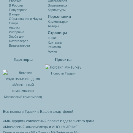
Евразия
Фотогалерея
В России
Видеогалеря
Популярное
Карикатуры
В мире
Персоналии
Образование и Наука
Комментарии
Спорт
Авторы
Анализ
Интервью
Cтраницы
Злоба дня
О нас
Фотогалерея
Контакты
Видеогалерея
Реклама
Архив
Партнеры
Проекты
Новости Турции
Московский комсомолец
Все новости Турции в Вашем смартфоне!
«МК-Турция» совместный проект Издательского дома
«Московский комсомолец»
и АНО «МИРНаС
Сетевое издание «МК в Турции» MK-Turkey.ru — 16+