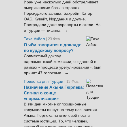
Иран уже несколько дней обстреливает
американские базы в странах
Персидского залива: Бахрейн, Катар,
ОАЭ, Кувейт, Иордания и другие.
Пострадали даже аэропорты и отели. Но
в Турции — тишина. →
Таха Акйол
| 23 Фев.
О чём говорится в докладе
по курдскому вопросу?
Совместный доклад
парламентской комиссии, созданной в
рамках «процесса урегулирования», был
принят 47 голосами. →
Повестка дня Турции
| 13 Фев.
Назначение Акына Гюрлека:
Сигнал о конце
«нормализации»
В эти дни многие оппозиционные
колумнисты пишут на тему назначения
Акына Гюрлека на ключевой пост в
системе юстиции. То, что человек,
который вел резонансное дело мэра