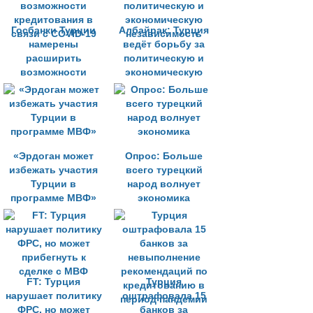
Госбанки Турции
Албайрак: Турция
намерены
ведёт борьбу за
расширить
политическую и
возможности
экономическую
кредитования в
независимость
связи с COVID-19
«Эрдоган может
Опрос: Больше
избежать участия
всего турецкий
Турции в
народ волнует
программе МВФ»
экономика
FT: Турция
Турция
нарушает политику
оштрафовала 15
ФРС, но может
банков за