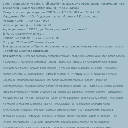
Зарегистрировано Федеральной службой по надзору в сфере связи, информационных
технологий и массовых коммуникаций (Роскомнадзор).
Свидетельство о регистрации СМИ Эл № ФС 77-66061 от 10.06.2016 г.
Учредитель СМИ – АО «Редакция газеты «Московский Комсомолец»
Редакция СМИ – АНО «МИРНаС»
Главный редактор — Ниязбаев Я.Ю.
Адрес редакции: 115035 , ул. Пятницкая, дом 25, строение 1.
Е-Маил: redaktor@mk-turkey.ru
Контактный телефон: +7 (499) 390-08-91
Copyright 2003 — 2026 © mk-turkey.ru
Все права защищены. При использовании и цитировании материалов активная ссылка
на сайт mk-turkey.ru обязательна!
Для читателей
: В России признаны экстремистскими и запрещены организации ФБК (Фонд борьбы
с коррупцией, признан иноагентом), Штабы Навального, «Национал-большевистская партия»,
«Свидетели Иеговы», «Армия воли народа», «Русский общенациональный союз», «Движение
против нелегальной иммиграции», «Правый сектор», УНА-УНСО, УПА, «Тризуб им. Степана
Бандеры», «Мизантропик дивижн», «Меджлис крымскотатарского народа», движение
«Артподготовка», общероссийская политическая партия «Воля», АУЕ, батальоны «Азов» и Айдар″.
Признаны террористическими и запрещены: «Движение Талибан», «Имарат Кавказ», «Исламское
государство» (ИГ, ИГИЛ), Джебхад-ан-Нусра, «АУМ Синрике», «Братья-мусульмане», «Аль-Каида
в странах исламского Магриба», «Сеть», «Колумбайн». В РФ признана нежелательной
деятельность «Открытой России», издания «Проект Медиа». СМИ-иноагентами признаны:
телеканал «Дождь», «Медуза», «Важные истории», «Голос Америки», радио «Свобода», The
Insider, «Медиазона», ОВД-инфо. Иноагентами признаны общество/центр «Мемориал»,