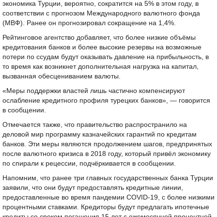
экономика Турции, вероятно, сократится на 5% в этом году, в
соответствии с прогнозом Международного валютного фонда
(МВФ). Ранее он прогнозировал сокращение на 1,4%.
Рейтинговое агентство добавляет, что более низкие объёмы
кредитования банков и более высокие резервы на возможные
потери по ссудам будут оказывать давление на прибыльность, в
то время как возникнет дополнительная нагрузка на капитал,
вызванная обесцениванием валюты.
«Меры поддержки властей лишь частично компенсируют
ослабление кредитного профиля турецких банков», — говорится
в сообщении.
Отмечается также, что правительство распространило на
деловой мир программу казначейских гарантий по кредитам
банков. Эти меры являются продолжением шагов, предпринятых
после валютного кризиса в 2018 году, который привёл экономику
по спирали к рецессии, подчёркивается в сообщении.
Напомним, что ранее три главных государственных банка Турции
заявили, что они будут предоставлять кредитные линии,
предоставленные во время пандемии COVID-19, с более низкими
процентными ставками. Кредиторы будут предлагать ипотечные
кредиты со сроком погашения 15 лет с ежемесячной процентной