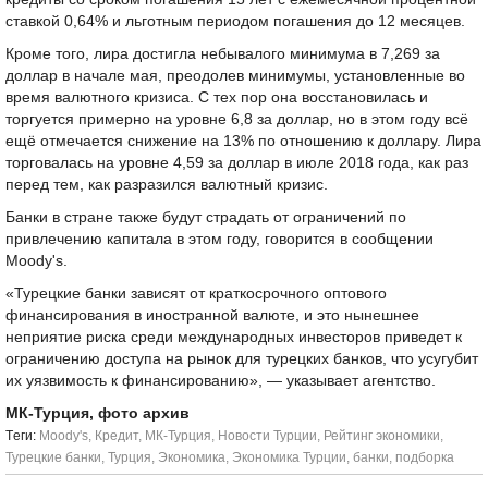
ставкой 0,64% и льготным периодом погашения до 12 месяцев.
Кроме того, лира достигла небывалого минимума в 7,269 за
доллар в начале мая, преодолев минимумы, установленные во
время валютного кризиса. С тех пор она восстановилась и
торгуется примерно на уровне 6,8 за доллар, но в этом году всё
ещё отмечается снижение на 13% по отношению к доллару. Лира
торговалась на уровне 4,59 за доллар в июле 2018 года, как раз
перед тем, как разразился валютный кризис.
Банки в стране также будут страдать от ограничений по
привлечению капитала в этом году, говорится в сообщении
Moody's.
«Турецкие банки зависят от краткосрочного оптового
финансирования в иностранной валюте, и это нынешнее
неприятие риска среди международных инвесторов приведет к
ограничению доступа на рынок для турецких банков, что усугубит
их уязвимость к финансированию», — указывает агентство.
МК-Турция, фото архив
Tеги:
Moody's
,
Кредит
,
МК-Турция
,
Новости Турции
,
Рейтинг экономики
,
Турецкие банки
,
Турция
,
Экономика
,
Экономика Турции
,
банки
,
подборка