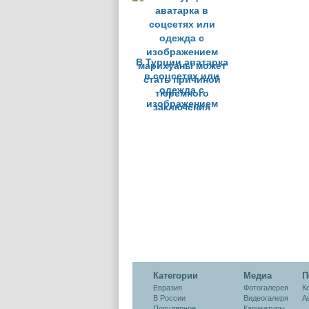
авоськ
В Турции аватарка
в соцсетях или
одежда с
изображением
марихуаны может
стать причиной
тюремного
заключения
Категории
Медиа
П
Евразия
Фотогалерея
К
В России
Видеогалеря
А
Популярное
Карикатуры