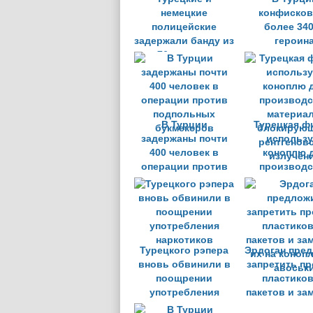
немецкие
конфисков
полицейские
более 340
задержали банду из
героин
76 человек
В Турции
Турецкая ф
задержаны почти
использу
400 человек в
коноплю 
операции против
производс
подпольных
материал
букмекеров
блокирую
рентгенов
излучен
Турецкого рэпера
Эрдоган пре
вновь обвинили в
запретить п
поощрении
пластико
употребления
пакетов и за
наркотиков
их на коноп