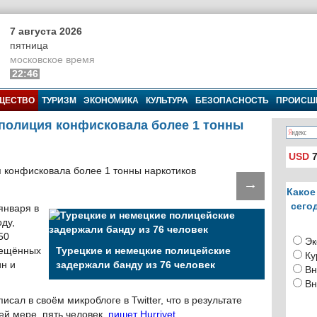
7 августа 2026
пятница
московское время
22:46
ЩЕСТВО
ТУРИЗМ
ЭКОНОМИКА
КУЛЬТУРА
БЕЗОПАСНОСТЬ
ПРОИСШ
 полиция конфисковала более 1 тонны
USD
7
→
Какое
сего
января в
ду,
50
Эк
рещённых
Турецкие и немецкие полицейские
Ку
ин и
задержали банду из 76 человек
Вн
Вн
сал в своём микроблоге в Twitter, что в результате
й мере, пять человек,
пишет Hurriyet
.