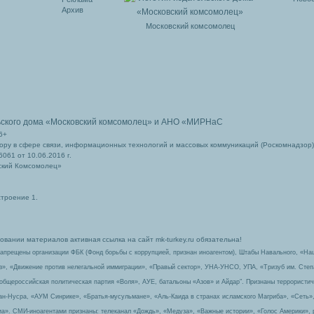
Архив
Московский комсомолец
ьского дома
«Московский комсомолец»
и АНО «МИРНаС
6+
ру в сфере связи, информационных технологий и массовых коммуникаций (Роскомнадзор)
061 от 10.06.2016 г.
ский Комсомолец»
строение 1.
вании материалов активная ссылка на сайт mk-turkey.ru обязательна!
запрещены организации ФБК (Фонд борьбы с коррупцией, признан иноагентом), Штабы Навального, «На
з», «Движение против нелегальной иммиграции», «Правый сектор», УНА-УНСО, УПА, «Тризуб им. Сте
 общероссийская политическая партия «Воля», АУЕ, батальоны «Азов» и Айдар″. Признаны террорист
-ан-Нусра, «АУМ Синрике», «Братья-мусульмане», «Аль-Каида в странах исламского Магриба», «Сеть»
а». СМИ-иноагентами признаны: телеканал «Дождь», «Медуза», «Важные истории», «Голос Америки», 