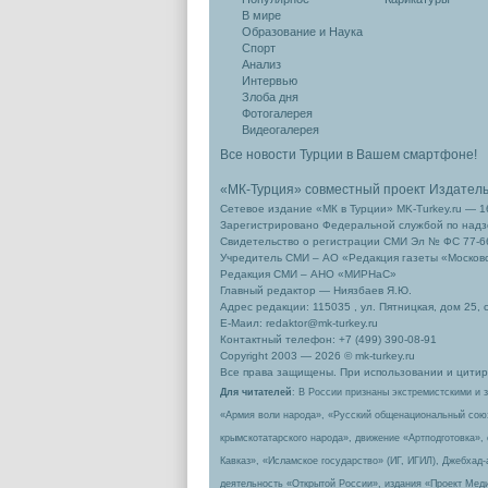
В мире
Образование и Наука
Спорт
Анализ
Интервью
Злоба дня
Фотогалерея
Видеогалерея
Все новости Турции в Вашем смартфоне!
«МК-Турция» совместный проект Издател
Сетевое издание «МК в Турции» MK-Turkey.ru — 1
Зарегистрировано Федеральной службой по надзо
Свидетельство о регистрации СМИ Эл № ФС 77-66
Учредитель СМИ – АО «Редакция газеты «Москов
Редакция СМИ – АНО «МИРНаС»
Главный редактор — Ниязбаев Я.Ю.
Адрес редакции: 115035 , ул. Пятницкая, дом 25, 
Е-Маил: redaktor@mk-turkey.ru
Контактный телефон: +7 (499) 390-08-91
Copyright 2003 — 2026 © mk-turkey.ru
Все права защищены. При использовании и цитиро
Для читателей
: В России признаны экстремистскими и 
«Армия воли народа», «Русский общенациональный сою
крымскотатарского народа», движение «Артподготовка»,
Кавказ», «Исламское государство» (ИГ, ИГИЛ), Джебхад
деятельность «Открытой России», издания «Проект Меди