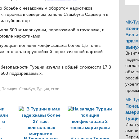
о борьбе с незаконным оборотом наркотиков
кг героина в северном районе Стамбула Сарыер и в
ил губернатор.
МК-Ту
Военн
ъяла 500 кг марихуаны, перевозимой в грузовике, и
Бельг
рговле наркотиками.
прагм
 турецкая полиция конфисковала более 1,5 тонны
выну
ум, что стало крупнейшей перехваченной партией
Визит
подпи
согла
 безопасности Турции изъяли в общей сложности 17,3
объяс
. 500 подозреваемых.
росси
укреп
,
Полиция
,
Стамбул
,
Турция
,
стмк
промы
МК-Ту
Почем
амери
Турци
Иран у
америк
Персид
и
В Турции в мае
На западе Турции