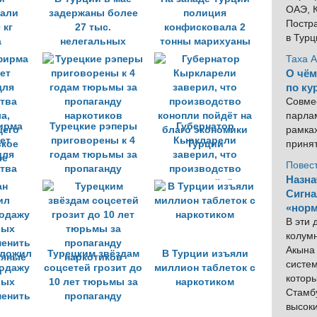
ОАЭ, К
али
задержаны более
полиция
Постра
 кг
27 тыс.
конфисковала 2
в Тур
а
нелегальных
тонны марихуаны
мигрантов
Таха 
О чём
по ку
Совме
парлам
ирма
Турецкие рэперы
Губернатор
рамка
ет
приговорены к 4
Кыркларели
приня
для
годам тюрьмы за
заверил, что
Повес
тва
пропаганду
производство
Назна
а,
наркотиков
конопли пойдёт на
Сигна
щего
благо экономики
«норм
ское
Турции
В эти
ие
колум
Акына 
дложил
Турецким звёздам
В Турции изъяли
систем
родажу
соцсетей грозит до
миллион таблеток с
котор
вых
10 лет тюрьмы за
наркотиком
Стамбу
менить
пропаганду
высок
ляные
наркотиков