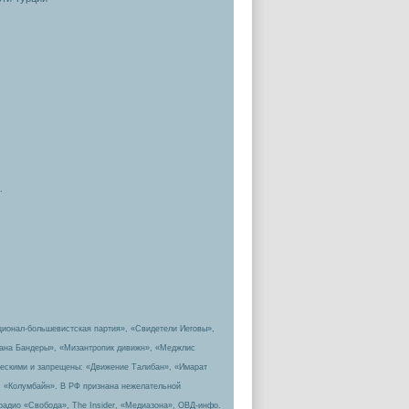
.
ционал-большевистская партия», «Свидетели Иеговы»,
пана Бандеры», «Мизантропик дивижн», «Меджлис
ическими и запрещены: «Движение Талибан», «Имарат
, «Колумбайн». В РФ признана нежелательной
радио «Свобода», The Insider, «Медиазона», ОВД-инфо.