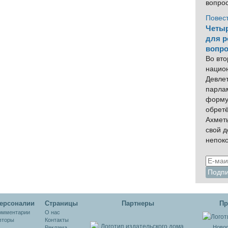
вопро
и
Повес
Четыр
для р
вопро
Во вто
нацио
Девлет
парла
форму
обрет
Ахмет
свой 
непок
ерсоналии
Cтраницы
Партнеры
Пр
омментарии
О нас
вторы
Контакты
Новос
Реклама