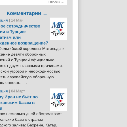
Опросы →
Комментарии →
рция
| 14 Май
ое сотрудничество
ии и Турции:
атизм или
жденное возвращение?
 бельгийской королевы Матильды и
сание девяти оборонных
шений с Турцией официально
няют двумя главными причинами:
йской угрозой и необходимостью
лять европейскую оборонную
шленность. →
рция
| 04 Март
у Иран не бьёт по
канским базам в
и
же несколько дней обстреливает
анские базы в странах
ского залива: Бахрейн, Катар,