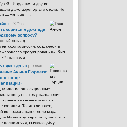
увейт, Иордания и другие.
дали даже аэропорты и отели. Но
ции — тишина. →
Акйол
| 23 Фев.
 говорится в докладе
рдскому вопросу?
стный доклад
ентской комиссии, созданной в
х «процесса урегулирования», был
т 47 голосами. →
тка дня Турции
| 13 Фев.
чение Акына Гюрлека:
л о конце
ализации»
 дни многие оппозиционные
нисты пишут на тему назначения
Гюрлека на ключевой пост в
е юстиции. То, что человек,
ый вел резонансное дело мэра
ла Имамоглу, вдруг получил столь
ие полномочия, вызвало уйму