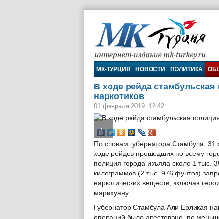
МК-Турция
МК-ТУРЦИЯ
НОВОСТИ
ПОЛИТИКА
ОБ
В ходе рейда стамбульская
наркотиков
01 февраля 2019, 12:42
←
По словам губернатора Стамбула, 31 
ходе рейдов прошедших по всему горо
полиция города изъяла около 1 тыс. 3
килограммов (2 тыс. 976 фунтов) зап
наркотических веществ, включая геро
марихуану.
Губернатор Стамбула Али Ерликая напи
операций было арестовано, по меньше