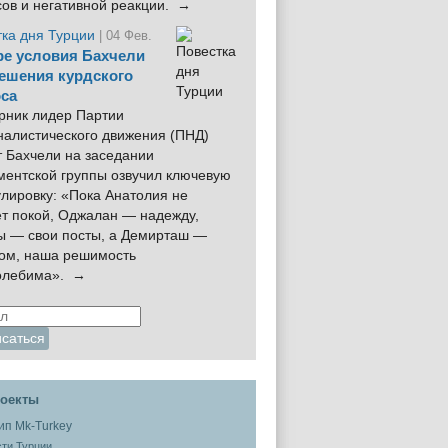
сов и негативной реакции. →
тка дня Турции
| 04 Фев.
е условия Бахчели
ешения курдского
са
рник лидер Партии
налистического движения (ПНД)
 Бахчели на заседании
ментской группы озвучил ключевую
лировку: «Пока Анатолия не
ёт покой, Оджалан — надежду,
ы — свои посты, а Демирташ —
дом, наша решимость
олебима». →
оекты
ти Турции