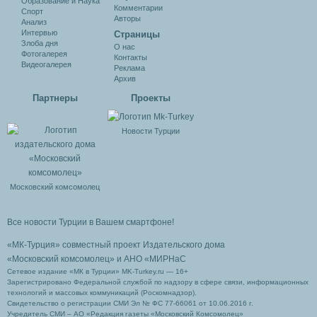
Образование и Наука
Комментарии
Спорт
Авторы
Анализ
Интервью
Cтраницы
Злоба дня
О нас
Фотогалерея
Контакты
Видеогалерея
Реклама
Архив
Партнеры
Проекты
Новости Турции
Московский комсомолец
Все новости Турции в Вашем смартфоне!
«МК-Турция» совместный проект Издательского дома
«Московский комсомолец»
и АНО «МИРНаС
Сетевое издание «МК в Турции» MK-Turkey.ru — 16+
Зарегистрировано Федеральной службой по надзору в сфере связи, информационных
технологий и массовых коммуникаций (Роскомнадзор).
Свидетельство о регистрации СМИ Эл № ФС 77-66061 от 10.06.2016 г.
Учредитель СМИ – АО «Редакция газеты «Московский Комсомолец»