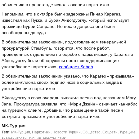
обвинению в пропаганде использования наркотиков.
Напомним, что в октябре были задержаны Пинар Карагез,
известная как Пукка, и Бурак Айдогдуоглу, который использует
прозвище Бурри Сопрано. Но после допроса они были
освобождены до суда.
В обвинительном заключении, подготовленном генеральной
прокуратурой Стамбула, говорится, что после работ,
проведённых отделением по борьбе с наркотиками, у Карагез и
Айдогдуоглу были обнаружены посты «поддерживающие
употребление наркотиков»,
сообщает Sabah
.
В обвинительном заключении указано, что Карагез «призывала»
более миллиона своих подписчиков в социальных медиа к
употреблению наркотиков.
Айдогдуоглу в свою очередь выложил песню под названием Mary
Jane. Прокуратура заявила, что «Мэри Джейн» означает каннабис
на турецком сленге, добавив, что размещение такой песни
«открыто призывает» употребление наркотиков.
МК-Турция
Tеги:
МК-Турция
,
Наркотики
,
Новости Турции
,
Общество
,
Соцсети
,
Турецкие
знаменитости
,
Турция
,
аресты
,
стмк