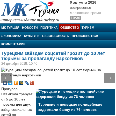
9 августа 2026
воскресенье
московское время
10:30
МК-Турция
МК-ТУРЦИЯ
НОВОСТИ
ПОЛИТИКА
ОБЩЕСТВО
ТУРИЗМ
ЭКОНОМИКА
КУЛЬТУРА
БЕЗОПАСНОСТЬ
ПРОИСШЕСТВИЯ
КОММЕНТАРИИ
Турецким звёздам соцсетей грозит до 10 лет
тюрьмы за пропаганду наркотиков
24 декабря 2018, 10:40
←
→
Прокурор
Стамбула требует
от 5 до 10 лет
тюрьмы для двух
Турецкие и немецкие полицейские
звёзд социальных
задержали банду из 76 человек
сетей по