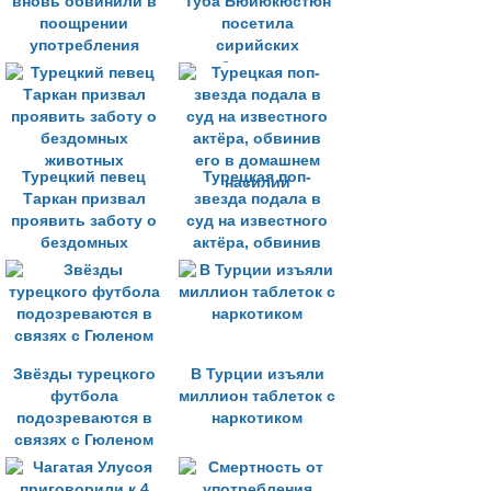
вновь обвинили в
Туба Бюйюкюстюн
поощрении
посетила
употребления
сирийских
наркотиков
беженцев
Турецкий певец
Турецкая поп-
Таркан призвал
звезда подала в
проявить заботу о
суд на известного
бездомных
актёра, обвинив
животных
его в домашнем
насилии
Звёзды турецкого
В Турции изъяли
футбола
миллион таблеток с
подозреваются в
наркотиком
связях с Гюленом