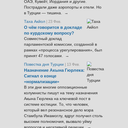
ОАЭ, Кувейт, Иордания и другие.
Пострадали даже аэропорты и отели. Но
в Турции — тишина. →
Таха Акйол
| 23 Фев.
О чём говорится в докладе
по курдскому вопросу?
Совместный доклад
парламентской комиссии, созданной в
рамках «процесса урегулирования», был
принят 47 голосами. →
Повестка дня Турции
| 13 Фев.
Назначение Акына Гюрлека:
Сигнал о конце
«нормализации»
В эти дни многие оппозиционные
колумнисты пишут на тему назначения
Акына Гюрлека на ключевой пост в
системе юстиции. То, что человек,
который вел резонансное дело мэра
Стамбула Имамоглу, вдруг получил столь
высокие полномочия, вызвало уйму
вопросов и негативной реакции. →