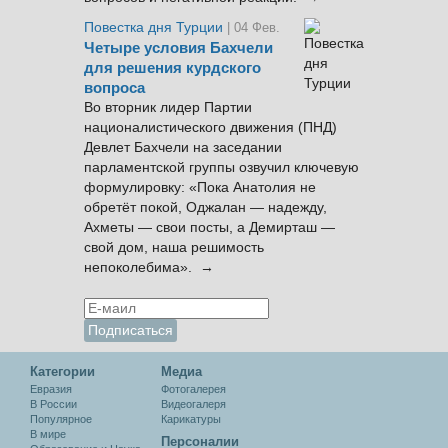
Повестка дня Турции
| 04 Фев.
Четыре условия Бахчели
для решения курдского
вопроса
Во вторник лидер Партии
националистического движения (ПНД)
Девлет Бахчели на заседании
парламентской группы озвучил ключевую
формулировку: «Пока Анатолия не
обретёт покой, Оджалан — надежду,
Ахметы — свои посты, а Демирташ —
свой дом, наша решимость
непоколебима». →
Категории
Медиа
Евразия
Фотогалерея
В России
Видеогалеря
Популярное
Карикатуры
В мире
Персоналии