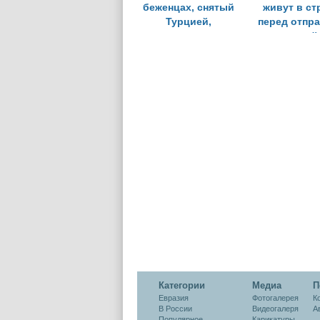
беженцах, снятый
живут в ст
Турцией,
перед отпр
номинирован на
домой
премию «Эмми»
Категории
Медиа
П
Евразия
Фотогалерея
К
В России
Видеогалеря
А
Популярное
Карикатуры