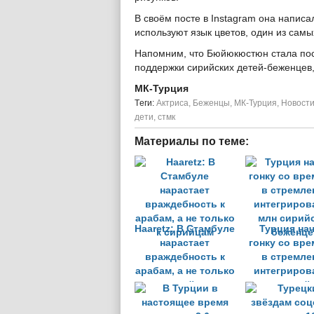
В своём посте в Instagram она напис
используют язык цветов, один из са
Напомним, что Бюйюкюстюн стала по
поддержки сирийских детей-беженцев,
МК-Турция
Tеги:
Актриса
,
Беженцы
,
МК-Турция
,
Новости
дети
,
стмк
Материалы по теме:
Haaretz: В Стамбуле
Турция на
нарастает
гонку со вр
враждебность к
в стремле
арабам, а не только
интегриров
к сирийцам
млн сирий
беженце