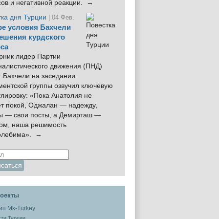
сов и негативной реакции. →
тка дня Турции
| 04 Фев.
е условия Бахчели
ешения курдского
са
рник лидер Партии
налистического движения (ПНД)
 Бахчели на заседании
ментской группы озвучил ключевую
лировку: «Пока Анатолия не
ёт покой, Оджалан — надежду,
ы — свои посты, а Демирташ —
дом, наша решимость
олебима». →
оекты
ти Турции