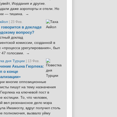
увейт, Иордания и другие.
дали даже аэропорты и отели. Но
ции — тишина. →
Акйол
| 23 Фев.
 говорится в докладе
рдскому вопросу?
стный доклад
ентской комиссии, созданной в
х «процесса урегулирования», был
т 47 голосами. →
тка дня Турции
| 13 Фев.
чение Акына Гюрлека:
л о конце
ализации»
 дни многие оппозиционные
нисты пишут на тему назначения
Гюрлека на ключевой пост в
е юстиции. То, что человек,
ый вел резонансное дело мэра
ла Имамоглу, вдруг получил столь
ие полномочия, вызвало уйму