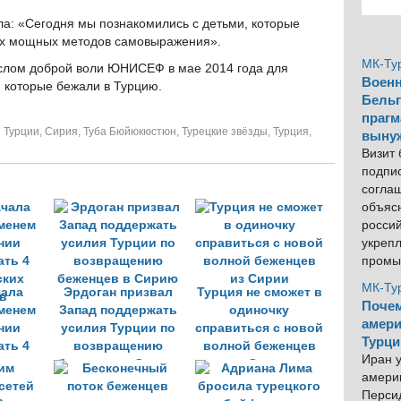
ала: «Сегодня мы познакомились с детьми, которые
мых мощных методов самовыражения».
МК-Ту
слом доброй воли ЮНИСЕФ в мае 2014 года для
Военн
 которые бежали в Турцию.
Бельг
прагм
 Турции
,
Сирия
,
Туба Бюйюкюстюн
,
Турецкие звёзды
,
Турция
,
выну
Визит
подпи
согла
объяс
росси
укреп
промы
МК-Ту
чала
Эрдоган призвал
Турция не сможет в
Почем
еменем
Запад поддержать
одиночку
амери
нии
усилия Турции по
справиться с новой
Турци
ать 4
возвращению
волной беженцев
Иран у
ских
беженцев в Сирию
из Сирии
америк
в
Персид