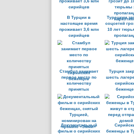
В Турции в
Турецким зв
настоящее время
соцсетей гро
проживает 3,6 млн
10 лет тюрь
сирийцев
пропаган
наркотик
Стамбул занимает
Турция зак
первое место по
шесть лагер
количеству
сирийск
принятых
беженце
сирийских
беженцев
Документальный
Сирийск
фильм о сирийских
беженцы в Т