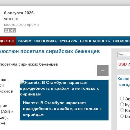
6 августа 2026
четверг
московское время
21:43
ЩЕСТВО
ТУРИЗМ
ЭКОНОМИКА
КУЛЬТУРА
БЕЗОПАСНОСТЬ
ПРОИСШ
кюстюн посетила сирийских беженцев
USD
7
→
Какое
тюн,
сего
ОН,
йских и
Эк
Haaretz: В Стамбуле нарастает
Ку
ание
враждебность к арабам, а не только к
Вн
(ASI) и
сирийцам
Вн
el),
 же