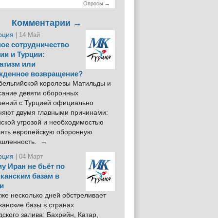
Опросы →
Комментарии →
рция
| 14 Май
ое сотрудничество
ии и Турции:
атизм или
жденное возвращение?
 бельгийской королевы Матильды и
сание девяти оборонных
шений с Турцией официально
няют двумя главными причинами:
йской угрозой и необходимостью
лять европейскую оборонную
шленность. →
рция
| 04 Март
у Иран не бьёт по
канским базам в
и
же несколько дней обстреливает
анские базы в странах
ского залива: Бахрейн, Катар,