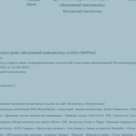
Архив
Московский комсомолец
ьского дома
«Московский комсомолец»
и АНО «МИРНаС
6+
ру в сфере связи, информационных технологий и массовых коммуникаций (Роскомнадзор)
061 от 10.06.2016 г.
ский Комсомолец»
строение 1.
вании материалов активная ссылка на сайт mk-turkey.ru обязательна!
запрещены организации ФБК (Фонд борьбы с коррупцией, признан иноагентом), Штабы Навального, «На
з», «Движение против нелегальной иммиграции», «Правый сектор», УНА-УНСО, УПА, «Тризуб им. Сте
 общероссийская политическая партия «Воля», АУЕ, батальоны «Азов» и Айдар″. Признаны террорист
-ан-Нусра, «АУМ Синрике», «Братья-мусульмане», «Аль-Каида в странах исламского Магриба», «Сеть»
а». СМИ-иноагентами признаны: телеканал «Дождь», «Медуза», «Важные истории», «Голос Америки», 