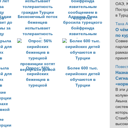
ОАЭ, К
Постра
в Тур
ёздам
Бесконечный поток
Адриана Лима
зит до
беженцев
бросила турецкого
Таха 
мы за
испытывает
бойфренда
О чём
ду
толерантность
язвительным
по ку
ов
граждан Турции
сообщением в
Совме
соцсетях
парлам
рамка
приня
Повес
рыла
Опрос: 56%
Более 600 тыс.
Назна
ей для
сирийских
сирийских детей
Сигна
их
беженцев в
обучаются в
«норм
в
турецкой
Турции
В эти
провинции хотят
колум
вернуться домой
Акына 
систем
котор
Стамбу
ие
высок
урции