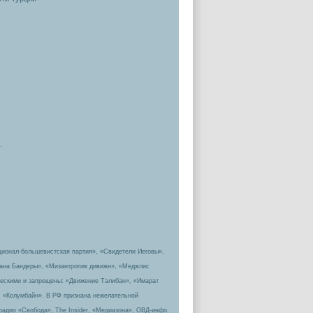
.
ционал-большевистская партия», «Свидетели Иеговы»,
пана Бандеры», «Мизантропик дивижн», «Меджлис
ическими и запрещены: «Движение Талибан», «Имарат
, «Колумбайн». В РФ признана нежелательной
радио «Свобода», The Insider, «Медиазона», ОВД-инфо.