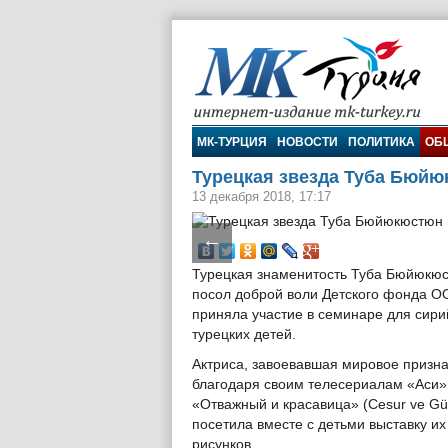
МК-Турция
МК-ТУРЦИЯ
НОВОСТИ
ПОЛИТИКА
ОБ
Турецкая звезда Туба Бюйю
13 декабря 2018, 17:17
←
Турецкая знаменитость Туба Бюйюкюс
посол доброй воли Детского фонда О
приняла участие в семинаре для сири
турецких детей.
Актриса, завоевавшая мировое призн
благодаря своим телесериалам «Аси» 
«Отважный и красавица» (Cesur ve Güz
посетила вместе с детьми выставку их
рисунков.