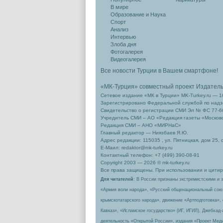
В мире
Образование и Наука
Спорт
Анализ
Интервью
Злоба дня
Фотогалерея
Видеогалерея
Все новости Турции в Вашем смартфоне!
«МК-Турция» совместный проект Издател
Сетевое издание «МК в Турции» MK-Turkey.ru — 1
Зарегистрировано Федеральной службой по надзо
Свидетельство о регистрации СМИ Эл № ФС 77-66
Учредитель СМИ – АО «Редакция газеты «Москов
Редакция СМИ – АНО «МИРНаС»
Главный редактор — Ниязбаев Я.Ю.
Адрес редакции: 115035 , ул. Пятницкая, дом 25, 
Е-Маил: redaktor@mk-turkey.ru
Контактный телефон: +7 (499) 390-08-91
Copyright 2003 — 2026 © mk-turkey.ru
Все права защищены. При использовании и цитиро
Для читателей
: В России признаны экстремистскими и 
«Армия воли народа», «Русский общенациональный сою
крымскотатарского народа», движение «Артподготовка»,
Кавказ», «Исламское государство» (ИГ, ИГИЛ), Джебхад
деятельность «Открытой России», издания «Проект Меди