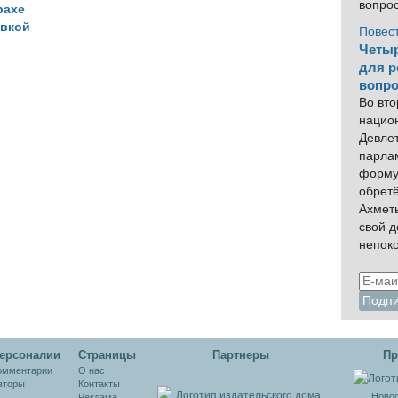
вопро
рахе
авкой
Повес
Четыр
для р
вопро
Во вто
нацио
Девлет
парла
форму
обрет
Ахмет
свой 
непок
ерсоналии
Cтраницы
Партнеры
Пр
омментарии
О нас
вторы
Контакты
Новос
Реклама