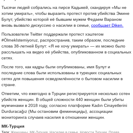
Тысячи людей собрались на пирсе Кадыкей, скандируя «Мы не
хотим умирать», чтобы выразить протест против убийства Эмине
Булут, убийство которой её бывшим мужем Федаем Вараном
вновь вызвало дискуссию о насилии в семье,
сообщает Diken.
Пользователи Twitter поддержали протест хэштегом
#ÖlmekIstemiyoruz, распространив, таким образом, последние
слова 38-летней Булут: «Я не хочу умирать» — их можно было
расслышать на видео её убийства, опубликованном в социальных
сетях.
После того, как кадры были опубликованы, имя Булут и
последние слова были использованы в турецких социальных
сетях для повышения осведомлённости о бытовом насилии в
стране.
Отметим, что ежегодно в Турции регистрируется несколько сотен
убийств женщин. В общей сложности 440 женщин были убиты
мужчинами в 2018 году, согласно платформе Kadın Cinayetlerini
Durduracağız (Мы остановим феминициды), ассоциации
мониторинга случаев насилия в отношении женщин.
МК-Турция
Tеги:
Женщины
,
МК-Турция
,
Насилие в семье
,
Новости Турции
,
Права