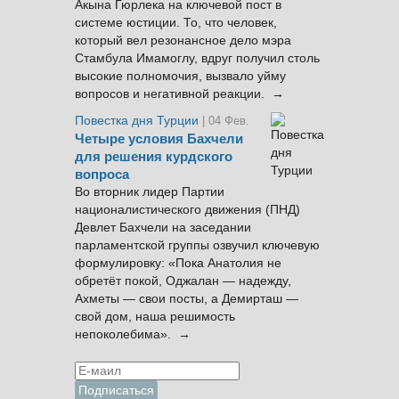
Акына Гюрлека на ключевой пост в
системе юстиции. То, что человек,
который вел резонансное дело мэра
Стамбула Имамоглу, вдруг получил столь
высокие полномочия, вызвало уйму
вопросов и негативной реакции. →
Повестка дня Турции
| 04 Фев.
Четыре условия Бахчели
для решения курдского
вопроса
Во вторник лидер Партии
националистического движения (ПНД)
Девлет Бахчели на заседании
парламентской группы озвучил ключевую
формулировку: «Пока Анатолия не
обретёт покой, Оджалан — надежду,
Ахметы — свои посты, а Демирташ —
свой дом, наша решимость
непоколебима». →