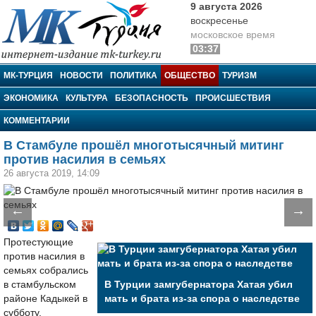
9 августа 2026
воскресенье
московское время
03:37
МК-Турция
МК-ТУРЦИЯ
НОВОСТИ
ПОЛИТИКА
ОБЩЕСТВО
ТУРИЗМ
ЭКОНОМИКА
КУЛЬТУРА
БЕЗОПАСНОСТЬ
ПРОИСШЕСТВИЯ
КОММЕНТАРИИ
В Стамбуле прошёл многотысячный митинг
против насилия в семьях
26 августа 2019, 14:09
←
→
Протестующие
против насилия в
семьях собрались
в стамбульском
В Турции замгубернатора Хатая убил
районе Кадыкей в
мать и брата из-за спора о наследстве
субботу.