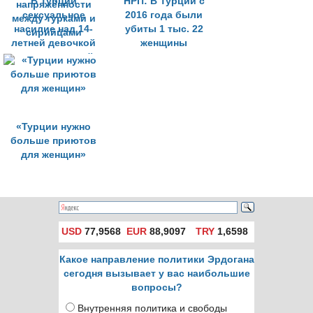
В Турции
НРП: В Турции с
сексуальное
2016 года были
насилие над 14-
убиты 1 тыс. 22
летней девочкой
женщины
стало причиной
напряжённости
между турками и
сирийцами
«Турции нужно
больше приютов
для женщин»
USD
77,9568
EUR
88,9097
TRY
1,6598
Какое направление политики Эрдогана
сегодня вызывает у вас наибольшие
вопросы?
Внутренняя политика и свободы