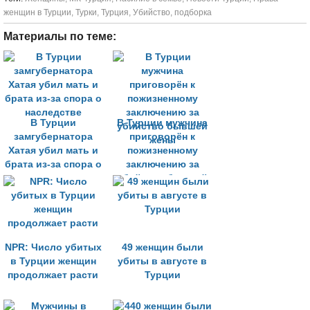
женщин в Турции
,
Турки
,
Турция
,
Убийство
,
подборка
Материалы по теме:
В Турции
В Турции мужчина
замгубернатора
приговорён к
Хатая убил мать и
пожизненному
брата из-за спора о
заключению за
наследстве
убийство бывшей
жены
NPR: Число убитых
49 женщин были
в Турции женщин
убиты в августе в
продолжает расти
Турции