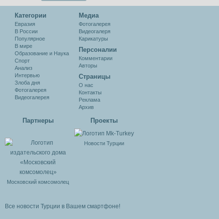
Категории
Медиа
Евразия
Фотогалерея
В России
Видеогалеря
Популярное
Карикатуры
В мире
Персоналии
Образование и Наука
Комментарии
Спорт
Авторы
Анализ
Интервью
Cтраницы
Злоба дня
О нас
Фотогалерея
Контакты
Видеогалерея
Реклама
Архив
Партнеры
Проекты
Новости Турции
Московский комсомолец
Все новости Турции в Вашем смартфоне!