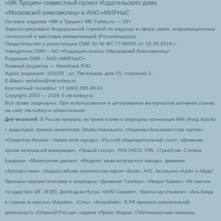
«МК-Турция» совместный проект Издательского дома
«Московский комсомолец»
и АНО «МИРНаС
Сетевое издание «МК в Турции» MK-Turkey.ru — 16+
Зарегистрировано Федеральной службой по надзору в сфере связи, информационных
технологий и массовых коммуникаций (Роскомнадзор).
Свидетельство о регистрации СМИ Эл № ФС 77-66061 от 10.06.2016 г.
Учредитель СМИ – АО «Редакция газеты «Московский Комсомолец»
Редакция СМИ – АНО «МИРНаС»
Главный редактор — Ниязбаев Я.Ю.
Адрес редакции: 115035 , ул. Пятницкая, дом 25, строение 1.
Е-Маил: redaktor@mk-turkey.ru
Контактный телефон: +7 (499) 390-08-91
Copyright 2003 — 2026 © mk-turkey.ru
Все права защищены. При использовании и цитировании материалов активная ссылка
на сайт mk-turkey.ru обязательна!
Для читателей
: В России признаны экстремистскими и запрещены организации ФБК (Фонд борьбы
с коррупцией, признан иноагентом), Штабы Навального, «Национал-большевистская партия»,
«Свидетели Иеговы», «Армия воли народа», «Русский общенациональный союз», «Движение
против нелегальной иммиграции», «Правый сектор», УНА-УНСО, УПА, «Тризуб им. Степана
Бандеры», «Мизантропик дивижн», «Меджлис крымскотатарского народа», движение
«Артподготовка», общероссийская политическая партия «Воля», АУЕ, батальоны «Азов» и Айдар″.
Признаны террористическими и запрещены: «Движение Талибан», «Имарат Кавказ», «Исламское
государство» (ИГ, ИГИЛ), Джебхад-ан-Нусра, «АУМ Синрике», «Братья-мусульмане», «Аль-Каида
в странах исламского Магриба», «Сеть», «Колумбайн». В РФ признана нежелательной
деятельность «Открытой России», издания «Проект Медиа». СМИ-иноагентами признаны: