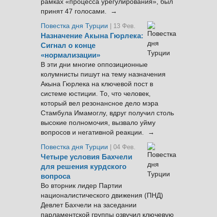
рамках «процесса урегулирования», был
принят 47 голосами. →
Повестка дня Турции
| 13 Фев.
Назначение Акына Гюрлека:
Сигнал о конце
«нормализации»
В эти дни многие оппозиционные
колумнисты пишут на тему назначения
Акына Гюрлека на ключевой пост в
системе юстиции. То, что человек,
который вел резонансное дело мэра
Стамбула Имамоглу, вдруг получил столь
высокие полномочия, вызвало уйму
вопросов и негативной реакции. →
Повестка дня Турции
| 04 Фев.
Четыре условия Бахчели
для решения курдского
вопроса
Во вторник лидер Партии
националистического движения (ПНД)
Девлет Бахчели на заседании
парламентской группы озвучил ключевую