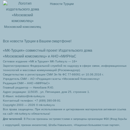
Новости Турции
Московский комсомолец
Все новости Турции в Вашем смартфоне!
«МК-Турция» совместный проект Издательского дома
«Московский комсомолец»
и АНО «МИРНаС
Сетевое издание «МК в Турции» MK-Turkey.ru — 16+
Зарегистрировано Федеральной службой по надзору в сфере связи, информационных
технологий и массовых коммуникаций (Роскомнадзор).
Свидетельство о регистрации СМИ Эл № ФС 77-66061 от 10.06.2016 г.
Учредитель СМИ – АО «Редакция газеты «Московский Комсомолец»
Редакция СМИ – АНО «МИРНаС»
Главный редактор — Ниязбаев Я.Ю.
Адрес редакции: 115035 , ул. Пятницкая, дом 25, строение 1.
Е-Маил: redaktor@mk-turkey.ru
Контактный телефон: +7 (499) 390-08-91
Copyright 2003 — 2026 © mk-turkey.ru
Все права защищены. При использовании и цитировании материалов активная ссылка
на сайт mk-turkey.ru обязательна!
Для читателей
: В России признаны экстремистскими и запрещены организации ФБК (Фонд борьбы
с коррупцией, признан иноагентом), Штабы Навального, «Национал-большевистская партия»,