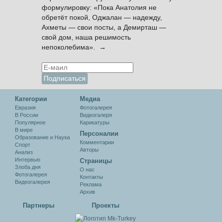
формулировку: «Пока Анатолия не
обретёт покой, Оджалан — надежду,
Ахметы — свои посты, а Демирташ —
свой дом, наша решимость
непоколебима». →
Категории
Медиа
Евразия
Фотогалерея
В России
Видеогалеря
Популярное
Карикатуры
В мире
Персоналии
Образование и Наука
Комментарии
Спорт
Авторы
Анализ
Интервью
Cтраницы
Злоба дня
О нас
Фотогалерея
Контакты
Видеогалерея
Реклама
Архив
Партнеры
Проекты