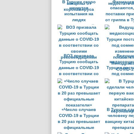
В Турции скоро
Фармаце
начнутся
опасаются,
испытания на
поставки пр
людях
от гриппа в 
национальной
окажутс
вакцины от
недостаточ
коронавируса
ВОЗ призвала
Ведуща
Турцию сообщать
медассоци
данные о COVID-19
Турции пост
в соответствии со
под сомне
своими
изменен
рекомендациями
показате
Минздрава
COVID-1
«Число случаев
В Турции сд
COVID-19 в Турции
человеку п
в 20 раз превышает
вакцину кита
официальные
препарата
показатели»
коронавир