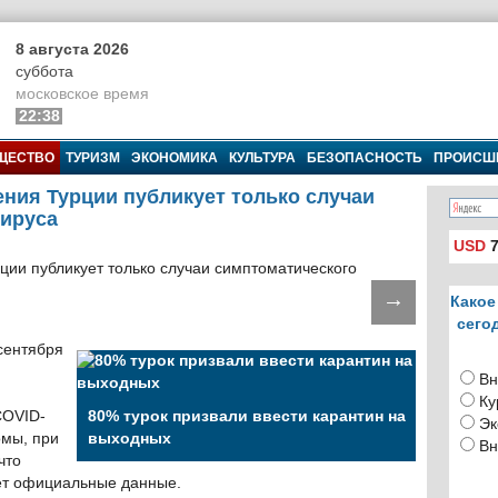
8 августа 2026
суббота
московское время
22:38
ЩЕСТВО
ТУРИЗМ
ЭКОНОМИКА
КУЛЬТУРА
БЕЗОПАСНОСТЬ
ПРОИСШ
ния Турции публикует только случаи
вируса
USD
7
→
Какое
сего
сентября
Вн
Ку
COVID-
80% турок призвали ввести карантин на
Эк
омы, при
выходных
Вн
что
ает официальные данные.