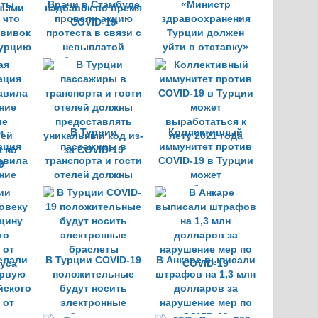
вты
Врачи в Стамбуле
«Министр
 что
провели акцию
здравоохранения
ививок
протеста в связи с
Турции должен
Турцию
невыплатой
уйти в отставку»
я
надбавок во время
ными
COVID-19
я
В Турции
Коллективный
ация
пассажиры в
иммунитет против
авила
транспорта и гости
COVID-19 в Турции
ние
отелей должны
может
ие
предоставлять
выработаться к
лей
уникальный код из-
лету 2021 года
 по
за COVID-19
9
елали
В Турции COVID-19
В Анкаре выписали
ервую
положительные
штрафов на 1,3 млн
йского
будут носить
долларов за
 от
электронные
нарушение мер по
уса
браслеты
COVID-19