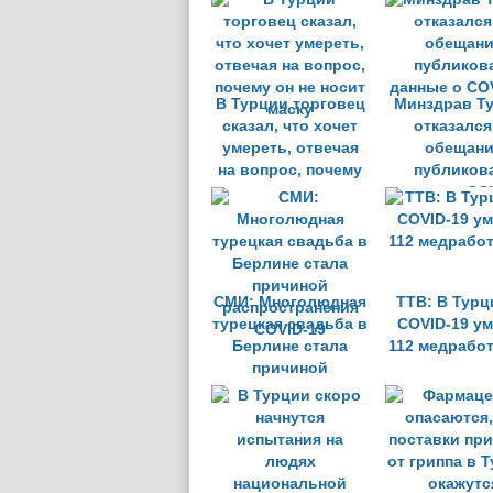
массов
увольнен
В Турции торговец
Минздрав Т
сказал, что хочет
отказался
умереть, отвечая
обещан
на вопрос, почему
публиков
он не носит маску
данные о CO
СМИ: Многолюдная
TTB: В Турц
турецкая свадьба в
COVID-19 у
Берлине стала
112 медрабо
причиной
распространения
COVID-19