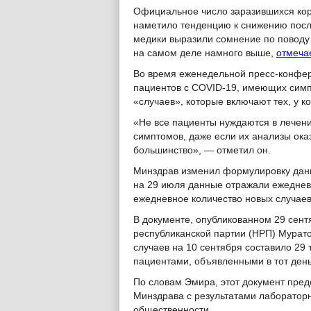
Официальное число заразившихся кор
наметило тенденцию к снижению после
медики выразили сомнение по поводу 
на самом деле намного выше,
отмеча
Во время еженедельной пресс-конфер
пациентов с COVID-19, имеющих симп
«случаев», которые включают тех, у к
«Не все пациенты нуждаются в лечени
симптомов, даже если их анализы ок
большинство», — отметил он.
Минздрав изменил формулировку данн
на 29 июля данные отражали ежедневн
ежедневное количество новых случаев
В документе, опубликованном 29 сен
республиканской партии (НРП) Мурато
случаев на 10 сентября составило 29 
пациентами, объявленными в тот ден
По словам Эмира, этот документ пред
Минздрава с результатами лаборатор
общественности.