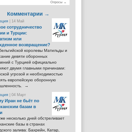
Опросы →
Комментарии →
рция
| 14 Май
ое сотрудничество
ии и Турции:
атизм или
жденное возвращение?
 бельгийской королевы Матильды и
сание девяти оборонных
шений с Турцией официально
няют двумя главными причинами:
йской угрозой и необходимостью
лять европейскую оборонную
шленность. →
рция
| 04 Март
у Иран не бьёт по
канским базам в
и
же несколько дней обстреливает
анские базы в странах
ского залива: Бахрейн, Катар,