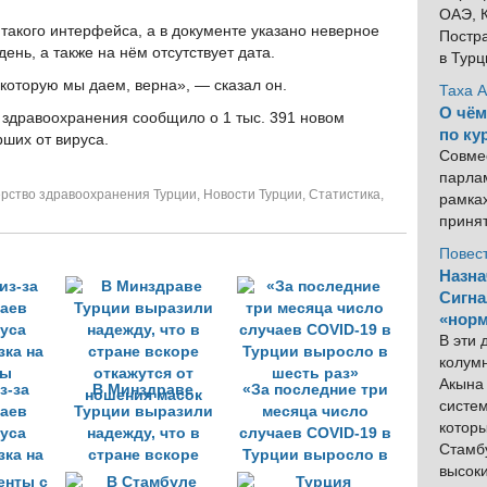
ОАЭ, К
 такого интерфейса, а в документе указано неверное
Постра
день, а также на нём отсутствует дата.
в Тур
 которую мы даем, верна», — сказал он.
Таха 
О чём
 здравоохранения сообщило о 1 тыс. 391 новом
по ку
ших от вируса.
Совме
парлам
рство здравоохранения Турции
,
Новости Турции
,
Статистика
,
рамка
приня
Повес
Назна
Сигна
«норм
В эти
колум
Акына 
з-за
В Минздраве
«За последние три
систем
чаев
Турции выразили
месяца число
котор
уса
надежду, что в
случаев COVID-19 в
Стамбу
зка на
стране вскоре
Турции выросло в
высок
цы
откажутся от
шесть раз»