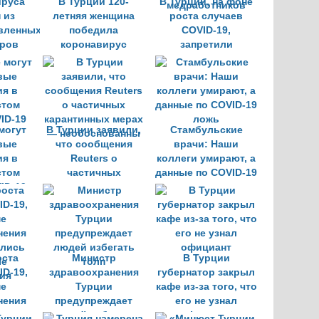
ируса
В Турции 120-
В Турции, на фоне
 из
летняя женщина
роста случаев
вленных
победила
COVID-19,
ров
коронавирус
запретили
огана
увольнение
медработников
могут
В Турции заявили,
Стамбульские
вые
что сообщения
врачи: Наши
ия в
Reuters о
коллеги умирают, а
стом
частичных
данные по COVID-19
ID-19
карантинных мерах
ложь
— необоснованны
оста
Министр
В Турции
ID-19,
здравоохранения
губернатор закрыл
ме
Турции
кафе из-за того, что
нения
предупреждает
его не узнал
ались
людей избегать
официант