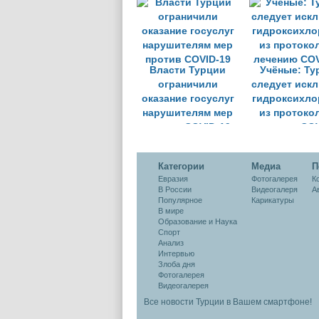
Власти Турции
Учёные: Ту
ограничили
следует иск
оказание госуслуг
гидроксихло
нарушителям мер
из протоко
против COVID-19
лечению COV
Категории
Медиа
П
Евразия
Фотогалерея
К
В России
Видеогалеря
А
Популярное
Карикатуры
В мире
Образование и Наука
Спорт
Анализ
Интервью
Злоба дня
Фотогалерея
Видеогалерея
Все новости Турции в Вашем смартфоне!