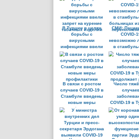
В Турции в целях
СМИ: Пацие
борьбы с
COVID-1
вирусными
невозможно 
инфекциями ввели
в стамбуль
запрет на курение
больницах из
табачных изделий
переполнен
В связи с ростом
Число тяж
случаев COVID-19 в
случае
Стамбуле введены
заболева
новые меры
COVID-19 в 
профилактики
продолжает 