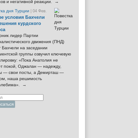
сов и негативной реакции. →
тка дня Турции
| 04 Фев.
е условия Бахчели
ешения курдского
са
рник лидер Партии
налистического движения (ПНД)
 Бахчели на заседании
ментской группы озвучил ключевую
лировку: «Пока Анатолия не
ёт покой, Оджалан — надежду,
ы — свои посты, а Демирташ —
дом, наша решимость
олебима». →