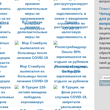
вопро
ношения масок
Повес
Четыр
для р
нты с
В Стамбуле
Турция
вопро
9
приняли
реструктуризирует
Во вто
лечить
дополнительные
налоговую
нацио
ских
меры по
задолженность в
Девлет
-за их
сдерживанию
связи с введением
парла
ности
вспышки
ограничений по
форму
коронавируса
COVID-19
обрет
Ахмет
свой 
ёлых
Мэр Стамбула
Роспотребнадзор:
непок
в
выписался из
Около 90%
ния
больницы после
заразившихся на
Турции
лечения COVID-19
отдыхе за рубежом
расти
россиян вернулись
из Турции