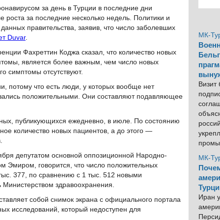
онавирусом за день в Турции в последние дни
 роста за последние несколько недель. Политики и
данных правительства, заявив, что число заболевших
МК-Ту
ет Duvar
.
Военн
енции Фахреттин Коджа сказал, что количество новых
Бельг
томы, является более важным, чем число новых
прагм
ого симптомы отсутствуют.
выну
Визит
и, потому что есть люди, у которых вообще нет
подпи
азались положительными. Они составляют подавляющее
согла
объяс
ых, публикующихся ежедневно, в июле. По состоянию
росси
ое количество новых пациентов, а до этого —
укреп
.
промы
тября депутатом основной оппозиционной Народно-
МК-Ту
м Эмиром, говорится, что число положительных
Почем
тыс. 377, по сравнению с 1 тыс. 512 новыми
амери
ь Министерством здравоохранения.
Турци
Иран у
ставляет собой снимок экрана с официального портала
америк
ных исследований, который недоступен для
Персид