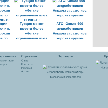
рции
Турция может
ATO: Около 900
лючить
ввести более
медработников
рохин
жёсткие
Анкары заразились
ла по
ограничения из-за
коронавирусом
ID-19
COVID-19
ерсоналии
Cтраницы
Партнеры
Пр
омментарии
О нас
вторы
Контакты
Новос
Реклама
Архив
Московский комсомолец