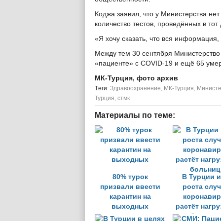
Коджа заявил, что у Министерства нет
количество тестов, проведённых в тот 
«Я хочу сказать, что вся информация,
Между тем 30 сентября Министерство
«пациенте» с COVID-19 и ещё 65 умер
МК-Турция, фото архив
Tеги:
Здравоохранение
,
МК-Турция
,
Министе
Турция
,
стмк
Материалы по теме:
80% турок
В Турции и
призвали ввести
роста слу
карантин на
коронавир
выходных
растёт нагру
больни