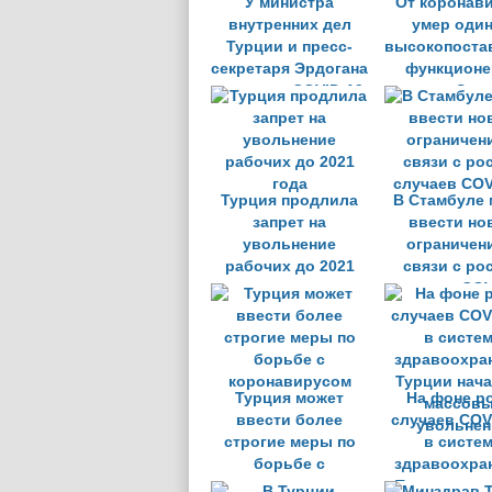
У министра
От коронав
внутренних дел
умер один
Турции и пресс-
высокопоста
секретаря Эрдогана
функционе
выявили COVID-19
партии Эрд
Турция продлила
В Стамбуле 
запрет на
ввести но
увольнение
ограничен
рабочих до 2021
связи с ро
года
случаев COV
Турция может
На фоне р
ввести более
случаев COV
строгие меры по
в систе
борьбе с
здравоохра
коронавирусом
Турции нач