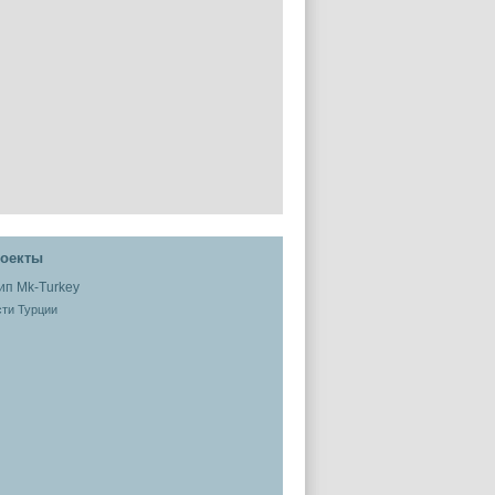
оекты
ти Турции