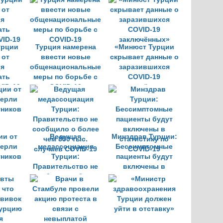
ые
толп
ия
урции
Турция намерена
«Минюст Турции
 от
ввести новые
скрывает данные о
ия
общенациональные
заразившихся
ать
меры по борьбе с
COVID-19
VID-19
COVID-19
заключённых»
ии от
Ведущая
Минздрав Турции:
мерли
медассоциация
Бессимптомные
тников
Турции:
пациенты будут
Правительство не
включены в
сообщило о более
статистику по
чем 350 тыс.
COVID-19
случаев COVID-19