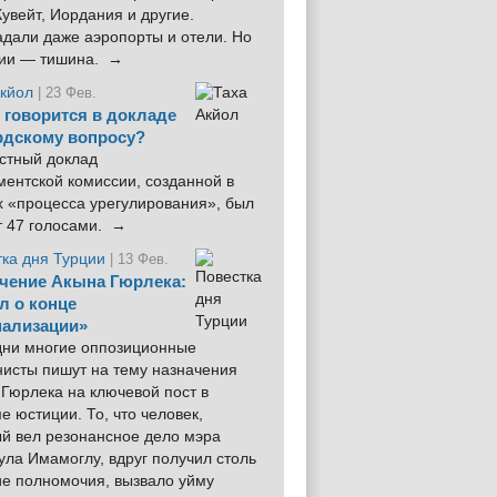
увейт, Иордания и другие.
дали даже аэропорты и отели. Но
ции — тишина. →
Акйол
| 23 Фев.
 говорится в докладе
рдскому вопросу?
стный доклад
ентской комиссии, созданной в
х «процесса урегулирования», был
т 47 голосами. →
тка дня Турции
| 13 Фев.
чение Акына Гюрлека:
л о конце
ализации»
 дни многие оппозиционные
нисты пишут на тему назначения
Гюрлека на ключевой пост в
е юстиции. То, что человек,
ый вел резонансное дело мэра
ла Имамоглу, вдруг получил столь
ие полномочия, вызвало уйму